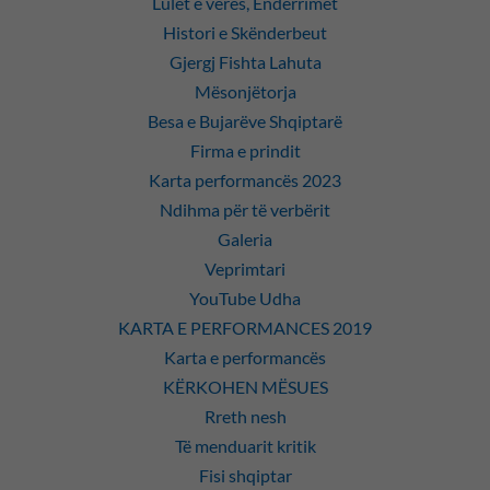
Lulet e verës, Endërrimet
Histori e Skënderbeut
Gjergj Fishta Lahuta
Mësonjëtorja
Besa e Bujarëve Shqiptarë
Firma e prindit
Karta performancës 2023
Ndihma për të verbërit
Galeria
Veprimtari
YouTube Udha
KARTA E PERFORMANCES 2019
Karta e performancës
KËRKOHEN MËSUES
Rreth nesh
Të menduarit kritik
Fisi shqiptar