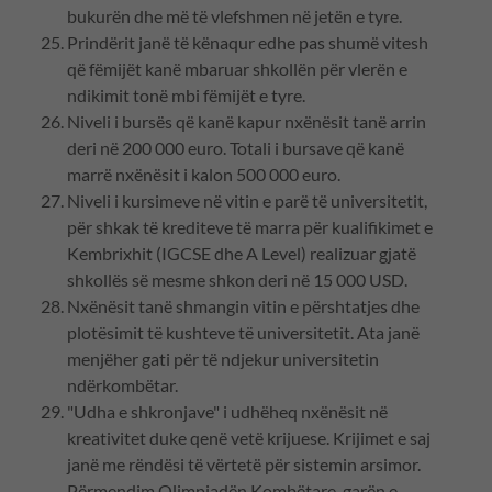
bukurën dhe më të vlefshmen në jetën e tyre.
Prindërit janë të kënaqur edhe pas shumë vitesh
që fëmijët kanë mbaruar shkollën për vlerën e
ndikimit tonë mbi fëmijët e tyre.
Niveli i bursës që kanë kapur nxënësit tanë arrin
deri në 200 000 euro. Totali i bursave që kanë
marrë nxënësit i kalon 500 000 euro.
Niveli i kursimeve në vitin e parë të universitetit,
për shkak të krediteve të marra për kualifikimet e
Kembrixhit (IGCSE dhe A Level) realizuar gjatë
shkollës së mesme shkon deri në 15 000 USD.
Nxënësit tanë shmangin vitin e përshtatjes dhe
plotësimit të kushteve të universitetit. Ata janë
menjëher gati për të ndjekur universitetin
ndërkombëtar.
"Udha e shkronjave" i udhëheq nxënësit në
kreativitet duke qenë vetë krijuese. Krijimet e saj
janë me rëndësi të vërtetë për sistemin arsimor.
Përmendim Olimpiadën Kombëtare, garën e