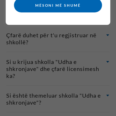
MËSONI MË SHUMË
Cilat janë ciklet mësimore në
shkollën "Udha e shkronjave"
Çfarë duhet për t'u regjistruar në
shkollë?
Si u krijua shkolla "Udha e
shkronjave" dhe çfarë licensimesh
ka?
Si është themeluar shkolla "Udha e
shkronjave"?