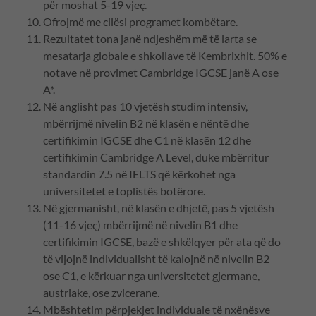
për moshat 5-19 vjeç.
Ofrojmë me cilësi programet kombëtare.
Rezultatet tona janë ndjeshëm më të larta se
mesatarja globale e shkollave të Kembrixhit. 50% e
notave në provimet Cambridge IGCSE janë A ose
A*.
Në anglisht pas 10 vjetësh studim intensiv,
mbërrijmë nivelin B2 në klasën e nëntë dhe
certifikimin IGCSE dhe C1 në klasën 12 dhe
certifikimin Cambridge A Level, duke mbërritur
standardin 7.5 në IELTS që kërkohet nga
universitetet e toplistës botërore.
Në gjermanisht, në klasën e dhjetë, pas 5 vjetësh
(11-16 vjeç) mbërrijmë në nivelin B1 dhe
certifikimin IGCSE, bazë e shkëlqyer për ata që do
të vijojnë individualisht të kalojnë në nivelin B2
ose C1, e kërkuar nga universitetet gjermane,
austriake, ose zvicerane.
Mbështetim përpjekjet individuale të nxënësve