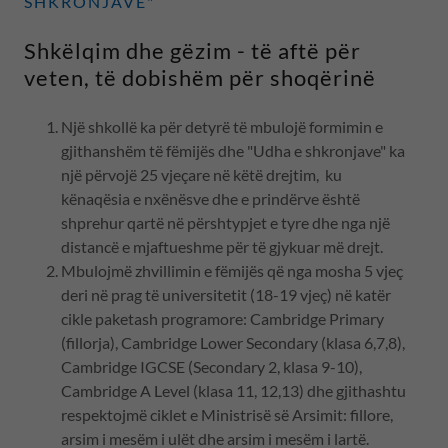
SHKRONJAVE"
Shkëlqim dhe gëzim - të aftë për
veten, të dobishëm për shoqërinë
Një shkollë ka për detyrë të mbulojë formimin e
gjithanshëm të fëmijës dhe "Udha e shkronjave" ka
një përvojë 25 vjeçare në këtë drejtim, ku
kënaqësia e nxënësve dhe e prindërve është
shprehur qartë në përshtypjet e tyre dhe nga një
distancë e mjaftueshme për të gjykuar më drejt.
Mbulojmë zhvillimin e fëmijës që nga mosha 5 vjeç
deri në prag të universitetit (18-19 vjeç) në katër
cikle paketash programore: Cambridge Primary
(fillorja), Cambridge Lower Secondary (klasa 6,7,8),
Cambridge IGCSE (Secondary 2, klasa 9-10),
Cambridge A Level (klasa 11, 12,13) dhe gjithashtu
respektojmë ciklet e Ministrisë së Arsimit: fillore,
arsim i mesëm i ulët dhe arsim i mesëm i lartë.