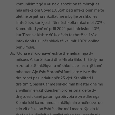
komunikimit që u vu në dispozicion të mbrojtjes
nga infeksioni Covid19. Stafi pati infeksionin më të
ulët në të gjitha shkollat (në mbyllje të shkollës
ishte 25%, kur kjo shifër në shkolla shkoi mbi 70%).
Komuniteti ynë në prill 2021 pati infeksion 40%,
kur Tirana e kishte 60%, që do të thotë se 1/3 e
infeksionit u ul për shkak të kalimit 100% online
për 5 muaj.
"Udha e shkronjave" është themeluar nga dy
mësues Artur Shkurti dhe Mirela Shkurti, të dy me
rezultate të shkëlqyera në shkollat e larta që kanë
mbaruar. Ajo është pronësi familjare e tyre dhe
drejtohet pa u ndalur për 25 vjet. Stabiliteti i
drejtimit, bashkuar me shkëlqimin fillestar dhe me
zhvillimin e vazhdueshëm profesional që të dy
drejtuesit kanë patur nga përvoja e tyre dhe nga
Kembrixhi ka ndihmuar shkëlqimin e nxënësve që
çdo vit që kalon është edhe më i madh. Kjo do të
thotë që nxënësit që regjistrohen tani marrin një