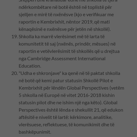
ndërkombëtare në botë është në toplistë për
sjelljen e mirë të nxënësve (kjo e verifikuar me
raportin e Kembrixhit, nëntor 2019, që mati
kënaqësinë e nxënësve për jetën në shkollë).
Shkolla ka marrë vlerësimet më të larta të
komunitetit të saj (nxënës, prindër, mësues) në
raportin e vetëvlerësimit të shkollës që u drejtua
nga Cambridge Assessment International
Education.
"Udha e shkronjave" ka qenë në të paktat shkolla
në botë që kemi patur statusin Shkollë Pilot e
Kembrixhit për lëndën Global Perspectives (vetëm
5 shkolla në Europë në vitet 2016-2018 kishin
statusin pilot dhe ne ishim një nga këto). Global
Perspectives është lënda e shekullit 21, që edukon
aftësitë e nivelit të lartë: kërkimore, analitike,
vlerësuese, reflektuese, të komunikimit dhe të
bashkëpunimit.