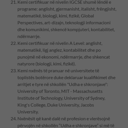
Kemi certifikuar në nivelin IGCSE shumë lëndë e
programe: anglisht, gjermanisht, italisht, frëngjisht,
matematikë, biologji, kimi, fizikë, Global
Perspectives, art-dizajn, teknologji informacioni
dhe komunikimi, shkencë kompjuteri, kontabilitet,
ndërmarrje.
Kemi certifikuar në nivelin A Level: anglisht,
matematikë, ligj anglez, kontabilitet dhe po
punojmë në ekonomi, ndërmarrje, dhe shkencat
natyrore (biologji, kimi, fizikë).
Kemi nxënës të pranuar në universitete të
toplistës botërore duke deklaruar kualifikimet dhe
arritjet e tyre në shkollën "Udha e shkronjave":
University of Toronto, MIT - Massachusetts
Institute of Technology, University of Sydney,
King's College, Duke University, Jacobs
University.
Nxënësit që kanë dalë në profesion e vlerësojnë
përvojën në shkollën “Udha e shkronjave” si më të