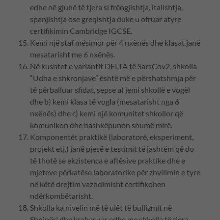
edhe në gjuhë të tjera si frëngjishtja, italishtja,
spanjishtja ose greqishtja duke u ofruar atyre
certifikimin Cambridge IGCSE.
Kemi një staf mësimor për 4 nxënës dhe klasat janë
mesatarisht me 6 nxënës.
Në kushtet e variantit DELTA të SarsCov2, shkolla
“Udha e shkronjave” është më e përshatshmja për
të përballuar sfidat, sepse a) jemi shkollë e vogël
dhe b) kemi klasa të vogla (mesatarisht nga 6
nxënës) dhe c) kemi një komunitet shkollor që
komunikon dhe bashkëpunon shumë mirë.
Komponentët praktikë (laboratorë, eksperiment,
projekt etj.) janë pjesë e testimit të jashtëm që do
të thotë se ekzistenca e aftësive praktike dhe e
mjeteve përkatëse laboratorike për zhvilimin e tyre
në këtë drejtim vazhdimisht certifikohen
ndërkombëtarisht.
Shkolla ka nivelin më të ulët të bullizmit në
Shqipëri dhe krahasuar edhe me shkolla të tjera