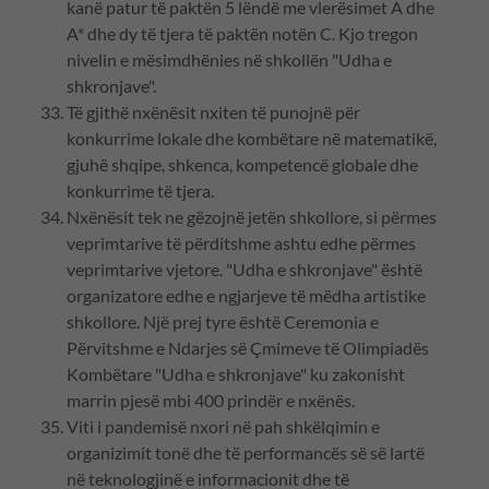
kanë patur të paktën 5 lëndë me vlerësimet A dhe
A* dhe dy të tjera të paktën notën C. Kjo tregon
nivelin e mësimdhënies në shkollën "Udha e
shkronjave".
Të gjithë nxënësit nxiten të punojnë për
konkurrime lokale dhe kombëtare në matematikë,
gjuhë shqipe, shkenca, kompetencë globale dhe
konkurrime të tjera.
Nxënësit tek ne gëzojnë jetën shkollore, si përmes
veprimtarive të përditshme ashtu edhe përmes
veprimtarive vjetore. "Udha e shkronjave" është
organizatore edhe e ngjarjeve të mëdha artistike
shkollore. Një prej tyre është Ceremonia e
Përvitshme e Ndarjes së Çmimeve të Olimpiadës
Kombëtare "Udha e shkronjave" ku zakonisht
marrin pjesë mbi 400 prindër e nxënës.
Viti i pandemisë nxori në pah shkëlqimin e
organizimit tonë dhe të performancës së së lartë
në teknologjinë e informacionit dhe të