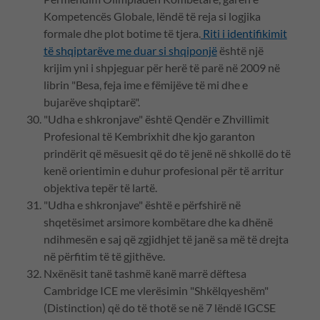
Kompetencës Globale, lëndë të reja si logjika
formale dhe plot botime të tjera.
Riti i identifikimit
të shqiptarëve me duar si shqiponjë
është një
krijim yni i shpjeguar për herë të parë në 2009 në
librin "Besa, feja ime e fëmijëve të mi dhe e
bujarëve shqiptarë".
"Udha e shkronjave" është Qendër e Zhvillimit
Profesional të Kembrixhit dhe kjo garanton
prindërit që mësuesit që do të jenë në shkollë do të
kenë orientimin e duhur profesional për të arritur
objektiva tepër të lartë.
"Udha e shkronjave" është e përfshirë në
shqetësimet arsimore kombëtare dhe ka dhënë
ndihmesën e saj që zgjidhjet të janë sa më të drejta
në përfitim të të gjithëve.
Nxënësit tanë tashmë kanë marrë dëftesa
Cambridge ICE me vlerësimin "Shkëlqyeshëm"
(Distinction) që do të thotë se në 7 lëndë IGCSE