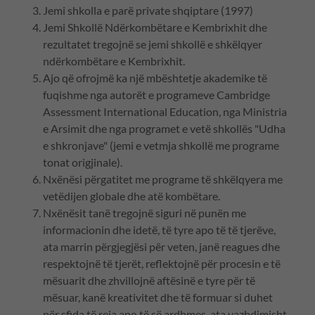
Jemi shkolla e parë private shqiptare (1997)
Jemi Shkollë Ndërkombëtare e Kembrixhit dhe
rezultatet tregojnë se jemi shkollë e shkëlqyer
ndërkombëtare e Kembrixhit.
Ajo që ofrojmë ka një mbështetje akademike të
fuqishme nga autorët e programeve Cambridge
Assessment International Education, nga Ministria
e Arsimit dhe nga programet e vetë shkollës "Udha
e shkronjave" (jemi e vetmja shkollë me programe
tonat origjinale).
Nxënësi përgatitet me programe të shkëlqyera me
vetëdijen globale dhe atë kombëtare.
Nxënësit tanë tregojnë siguri në punën me
informacionin dhe idetë, të tyre apo të të tjerëve,
ata marrin përgjegjësi për veten, janë reagues dhe
respektojnë të tjerët, reflektojnë për procesin e të
mësuarit dhe zhvillojnë aftësinë e tyre për të
mësuar, kanë kreativitet dhe të formuar si duhet
për sfida të reja apo të së ardhmes, ata vazhdimisht