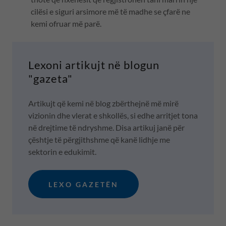
cilësi e siguri arsimore më të madhe se çfarë ne
kemi ofruar më parë.
Lexoni artikujt në blogun
"gazeta"
Artikujt që kemi në blog zbërthejnë më mirë
vizionin dhe vlerat e shkollës, si edhe arritjet tona
në drejtime të ndryshme. Disa artikuj janë për
çështje të përgjithshme që kanë lidhje me
sektorin e edukimit.
LEXO GAZETËN