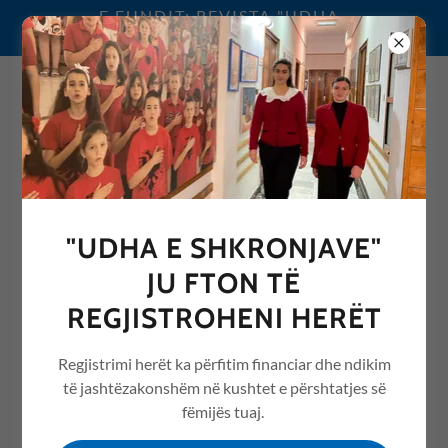
E FUNDIT: REVISTA "UDHA
E SHKRONJAVE" 2026
0692076068
"UDHA E SHKRONJAVE"
PYETJE TË ZAKONSHME
JU FTON TË
Na kontaktoni në
info@udhaeshkronjave.edu.al
ose në
REGJISTROHENI HERËT
069207068 nëse nuk gjeni pyetjen tuaj këtu.
Regjistrimi herët ka përfitim financiar dhe ndikim
të jashtëzakonshëm në kushtet e përshtatjes së
Cila është adresa e shkollës?
fëmijës tuaj.