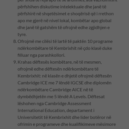
përfshihen diskutime intelektuale dhe janë të
përfshirë në shqetësimet e shoqërisë që i rrethon
apo me gjerë në nivel lokal, kombëtar apo global
dhe janë të gatshëm të ofrojnë edhe zgjidhjen e
tyre.
Ofrojmë me cilësi të lartë të paktën 10 programe
ndërkombëtare të Kembrixhit në çdo klasë duke
filluar nga parashkollori.
Krahas dëftesës kombëtare, në të mesmen,
ofrojmë edhe dëftesën ndërkombëtare të
Kembrixhit: në klasën e dhjetë ofrojmë dëftesën
Cambridge ICE me 7 lëndë IGCSE dhe diplomën
ndërkombëtare Cambridge AICE në të
dymbëdhjetën me 5 lëndë A Levels. Dëftesat
lëshohen nga Cambridge Assessment
International Education, departament i
Universitetit të Kembrixhit dhe lider botëror në
ofrimin e programeve dhe kualifikimeve mësimore