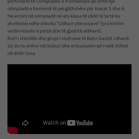
përfundim të Olimpiadës II Kombëtare që ishte një
olimpiadë e formimit të përgjithshëm për klasat 5 dhe 6.
Ne ecnim në olimpiadë në ato klasa të ciklit të lartë ku
zhvillohej edhe shkolla "Udha e shkronjave" (pra kishim
vetëm klasën e pestë dhe të gjashtë atëherë).
Kori i shkollës dhe grupi i violinave të Bato Gashit i dhanë,
siç do ta shihni një bukuri dhe entuziazëm që rrallë shihet
në ditët tona.