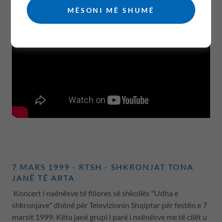
MËSONI MË SHUMË
7 MARS 1999 - RTSH - SHKRONJAT TONA
JANË TË ARTA
Koncert i nxënësve të fillores së shkollës "Udha e
shkronjave" dhënë për Televizionin Shqiptar për festën e 7
marsit 1999. Këta janë grupi i parë i nxënësve me të cilët u