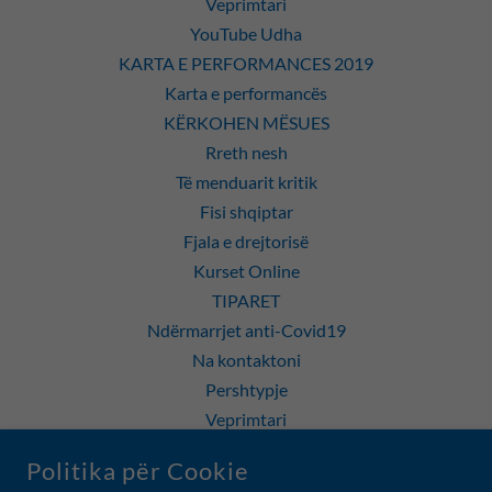
Veprimtari
YouTube Udha
KARTA E PERFORMANCES 2019
Karta e performancës
KËRKOHEN MËSUES
Rreth nesh
Të menduarit kritik
Fisi shqiptar
Fjala e drejtorisë
Kurset Online
TIPARET
Ndërmarrjet anti-Covid19
Na kontaktoni
Pershtypje
Veprimtari
POLITIKA E PRIVATËSISË
Politika për Cookie
Art Gallery Toronto