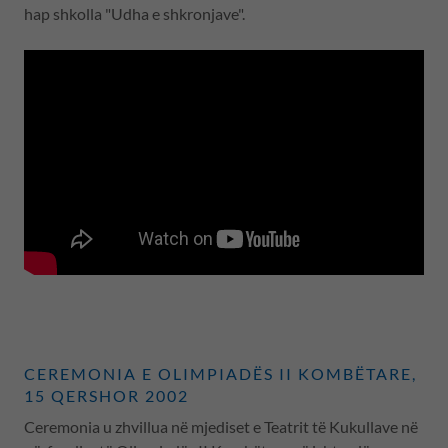
hap shkolla "Udha e shkronjave".
CEREMONIA E OLIMPIADËS II KOMBËTARE,
15 QERSHOR 2002
Ceremonia u zhvillua në mjediset e Teatrit të Kukullave në