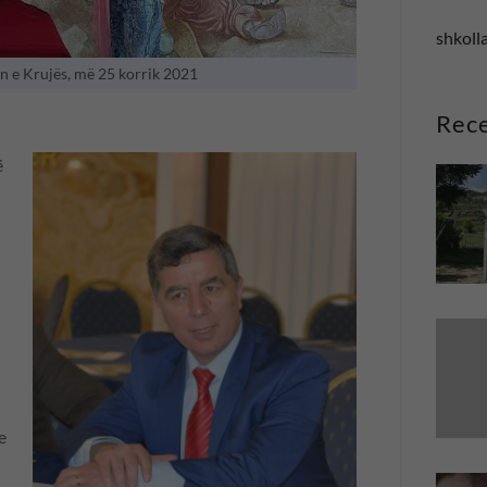
shkolla
n e Krujës, më 25 korrik 2021
Rece
ë
e