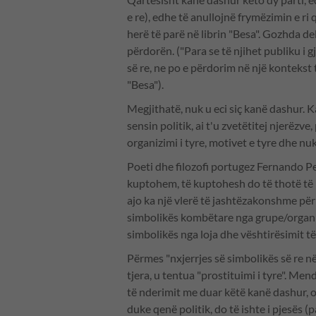
e re), edhe të anullojnë frymëzimin e ri
herë të parë në librin "Besa". Gozhda de
përdorën. ("Para se të njihet publiku i 
së re, ne po e përdorim në një kontekst 
"Besa").
Megjithatë, nuk u eci siç kanë dashur. 
sensin politik, ai t'u zvetëtitej njerëzve
organizimi i tyre, motivet e tyre dhe nu
Poeti dhe filozofi portugez Fernando P
kuptohem, të kuptohesh do të thotë të 
ajo ka një vlerë të jashtëzakonshme për
simbolikës kombëtare nga grupe/organiz
simbolikës nga loja dhe vështirësimit të
Përmes "nxjerrjes së simbolikës së re në
tjera, u tentua "prostituimi i tyre". Me
të nderimit me duar këtë kanë dashur, os
duke qenë politik, do të ishte i pjesës (p