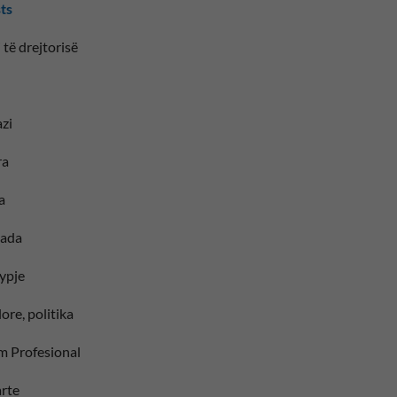
sts
 të drejtorisë
zi
ra
a
iada
ypje
ore, politika
im Profesional
larte