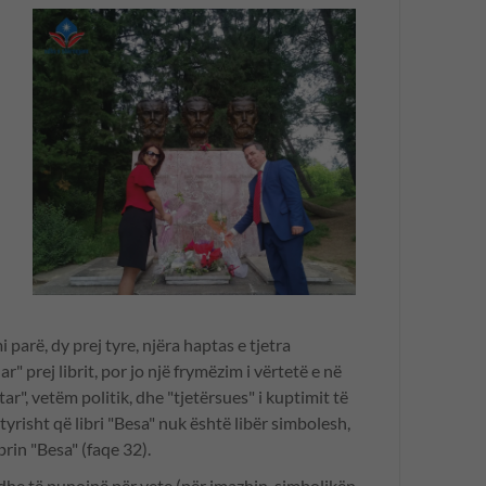
 parë, dy prej tyre, njëra haptas e tjetra
" prej librit, por jo një frymëzim i vërtetë e në
ar", vetëm politik, dhe "tjetërsues" i kuptimit të
atyrisht që libri "Besa" nuk është libër simbolesh,
brin "Besa" (faqe 32).
dhe të punojnë për vete (për imazhin, simbolikën