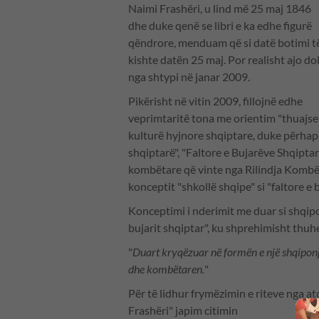
Naimi Frashëri, u lind më 25 maj 1846
dhe duke qenë se libri e ka edhe figurë
qëndrore, menduam që si datë botimi t
kishte datën 25 maj. Por realisht ajo dol
nga shtypi në janar 2009.
Pikërisht në vitin 2009, fillojnë edhe
veprimtaritë tona me orientim "thuajse 
kulturë hyjnore shqiptare, duke përhapu
shqiptarë", "Faltore e Bujarëve Shqiptar
kombëtare që vinte nga Rilindja Kombë
konceptit "shkollë shqipe" si "faltore e
Konceptimi i nderimit me duar si shqipo
bujarit shqiptar", ku shprehimisht thuh
"
Duart kryqëzuar në formën e një shqiponj
dhe kombëtaren.
"
Për të lidhur frymëzimin e riteve nga 
Frashëri" japim citimin