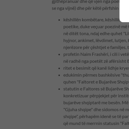
gjithëpranuar dhe që vjen nga poetë të 
se nga vijnë) dhe për këtë përfshin në t
këshillën kombëtare, këshillën e
poetike, duke veçuar poezinë më 
në ditët tona, ndaj edhe quhet "Li
hyjnor, ankimet, lëvdimet, lutjen,
njerëzore për çështjet e familjes, të
profetin Naim Frashëri, i cili i ve
në radhë nga poetët zë afërsisht
ritet e besimit që kanë lidhje kry
edukimin përmes bashkësive "thuajs
quhen "Faltoret e Bujarëve Shqip
statutin e Faltores së Bujarëve Sh
konkretizuar përpjekjet për insti
bujarëve shqiptarë me besën. Më v
"Gjuha shqipe" dhe sidomos në mb
shqipe", përhapëm idenë se të pari
që mund të merrnin statusin "Falt