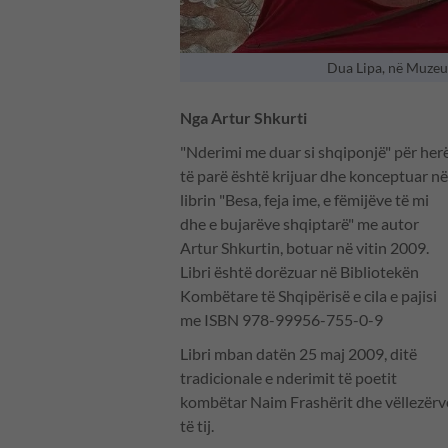
Dua Lipa, në Muzeu
Nga Artur Shkurti
"Nderimi me duar si shqiponjë" për her
të parë është krijuar dhe konceptuar në
librin "Besa, feja ime, e fëmijëve të mi
dhe e bujarëve shqiptarë" me autor
Artur Shkurtin, botuar në vitin 2009.
Libri është dorëzuar në Bibliotekën
Kombëtare të Shqipërisë e cila e pajisi
me ISBN 978-99956-755-0-9
Libri mban datën 25 maj 2009, ditë
tradicionale e nderimit të poetit
kombëtar Naim Frashërit dhe vëllezërv
të tij.