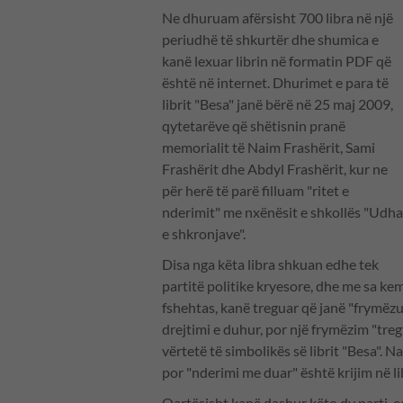
Ne dhuruam afërsisht 700 libra në një
periudhë të shkurtër dhe shumica e
kanë lexuar librin në formatin PDF që
është në internet. Dhurimet e para të
librit "Besa" janë bërë në 25 maj 2009,
qytetarëve që shëtisnin pranë
memorialit të Naim Frashërit, Sami
Frashërit dhe Abdyl Frashërit, kur ne
për herë të parë filluam "ritet e
nderimit" me nxënësit e shkollës "Udha
e shkronjave".
Disa nga këta libra shkuan edhe tek
partitë politike kryesore, dhe me sa kemi
fshehtas, kanë treguar që janë "frymëzuar
drejtimi e duhur, por një frymëzim "tregt
vërtetë të simbolikës së librit "Besa". N
por "nderimi me duar" është krijim në li
Qartësisht kanë dashur këto dy parti, e