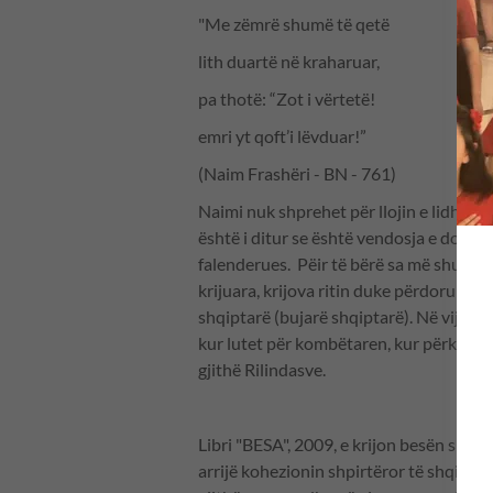
"Me zëmrë shumë të qetë
lith duartë në kraharuar,
pa thotë: “Zot i vërtetë!
emri yt qoft’i lëvduar!”
(Naim Frashëri - BN - 761)
Naimi nuk shprehet për llojin e lidhjes 
është i ditur se është vendosja e dorës
falenderues. Pëir të bërë sa më shumë l
krijuara, krijova ritin duke përdorur sh
shqiptarë (bujarë shqiptarë). Në vijim, s
kur lutet për kombëtaren, kur përkujton
gjithë Rilindasve.
Libri "BESA", 2009, e krijon besën shqip
arrijë kohezionin shpirtëror të shqiptar