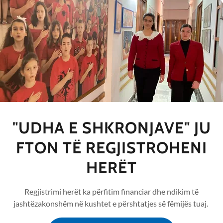
së duarve në kraharuar, por është një veprim që
 përmbi dorë mbi zemër ku tjetri është
idhje funksionale ndërmjet poezisë dhe riteve të
"UDHA E SHKRONJAVE" JU
enjën e shqiponjës me duar për t'u identifikuar si
FTON TË REGJISTROHENI
hkruaj në libër se çfarë bën një "bujar shqiptar"
 Poetin/Profetin Naim Frashëri si simbol i të
HERËT
Regjistrimi herët ka përfitim financiar dhe ndikim të
tare si një besim thuajse fetar, me synimin që të
jashtëzakonshëm në kushtet e përshtatjes së fëmijës tuaj.
ëve të ndarë në besime fetare, mbi një këshillë të