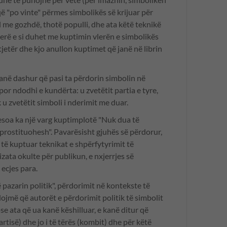
 që "po vinte" përmes simbolikës së krijuar për
l me gozhdë, thotë populli, dhe ata këtë teknikë
gjerë e si duhet me kuptimin vlerën e simbolikës
tjetër dhe kjo anullon kuptimet që janë në librin
Kanë dashur që pasi ta përdorin simbolin në
, por ndodhi e kundërta: u zvetëtit partia e tyre,
k u zvetëtit simboli i nderimit me duar.
esoa ka një varg kuptimplotë "Nuk dua të
prostituohesh". Pavarësisht gjuhës së përdorur,
 të kuptuar teknikat e shpërfytyrimit të
ata okulte për publikun, e nxjerrjes së
 ecjes para.
 pazarin politik", përdorimit në kontekste të
ndojmë që autorët e përdorimit politik të simbolit
e ata që ua kanë këshilluar, e kanë ditur që
artisë) dhe jo i të tërës (kombit) dhe për këtë