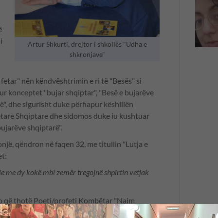
ë
i
Artur Shkurti, drejtor i shkollës "Udha e
shkronjave"
fetar" nën këndvështrimin e ri të "Besës" si
r konceptet "bujar shqiptar", "Besë e bujarëve
ë", dhe sigurisht duke përhapur këshillën
tare Shqiptare dhe sidomos duke iu kushtuar
 bujarëve shqiptarë".
një, qëndron në faqen 32, me titullin "Lutja e
et:
e me dy kokë mbi zemër tregojnë shpirtin vetjak
ato që thotë Poeti/profeti Kombëtar "Naim