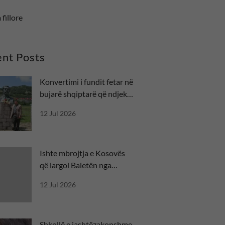
 fillore
nt Posts
Konvertimi i fundit fetar në
bujarë shqiptarë që ndjekin
besën
12 Jul 2026
Ishte mbrojtja e Kosovës
që largoi Baletën nga
misioni diplomatik
12 Jul 2026
Shkollë e jashtëzakonshme