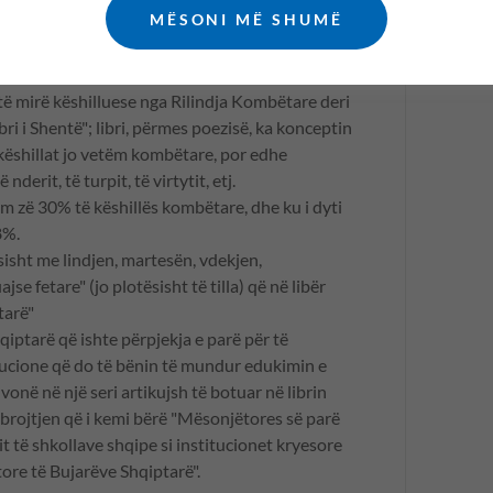
origjinave të ndryshme fetare (nëse do të shihen
MËSONI MË SHUMË
ë:
 shentë kombëtare, në formën më të bukur, atë
të mirë këshilluese nga Rilindja Kombëtare deri
bri i Shentë"; libri, përmes poezisë, ka konceptin
 këshillat jo vetëm kombëtare, por edhe
 nderit, të turpit, të virtytit, etj.
tëm zë 30% të këshillës kombëtare, dhe ku i dyti
 8%.
esisht me lindjen, martesën, vdekjen,
e fetare" (jo plotësisht të tilla) që në libër
tarë"
qiptarë që ishte përpjekja e parë për të
tucione që do të bënin të mundur edukimin e
onë në një seri artikujsh të botuar në librin
rojtjen që i kemi bërë "Mësonjëtores së parë
t të shkollave shqipe si institucionet kryesore
ore të Bujarëve Shqiptarë".