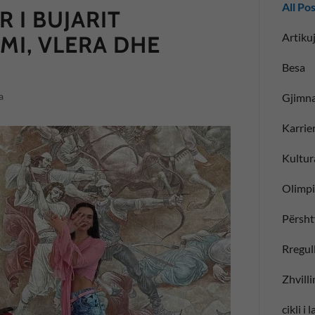
All Po
 I BUJARIT
Artikuj
MI, VLERA DHE
Besa
a
Gjimna
Karrie
Kultur
Olimp
Përsht
Rregull
Zhvill
cikli i 