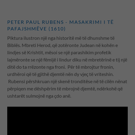
PETER PAUL RUBENS - MASAKRIMI I TË
PAFAJSHMËVE (1610)
Piktura ilustron një nga historitë më të dhunshme të
Biblës. Mbreti Herod, që zotëronte Judean në kohën e
lindjes së Krishtit, mësoi se një parashikim profetik
lajmëronte se një fëmijë i lindur diku në mbretërinë e tij një
ditë do ta rrëzonte nga froni. Për të mbrojtur fronin,
urdhëroi që të gjithë djemtë nën dy vjeç të vriteshin.
Rubensi përshkruan një skenë tronditëse në të cilën nënat
përpiqen me dëshpërim të mbrojnë djemtë, ndërkohë që
ushtarët sulmojnë nga çdo anë.