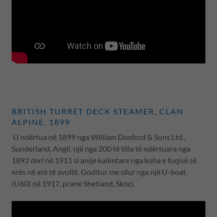
BRITISH TURRET DECK STEAMER, CLAN
ALPINE, 1899
U ndërtua në 1899 nga William Doxford & Suns Ltd.,
Sunderland, Angli. një nga 200 të tilla të ndërtuara nga
1892 deri në 1911 si anije kalimtare nga koha e fuqisë së
erës në atë të avullit. Goditur me silur nga një U-boat
(U60) në 1917, pranë Shetland, Skoci.