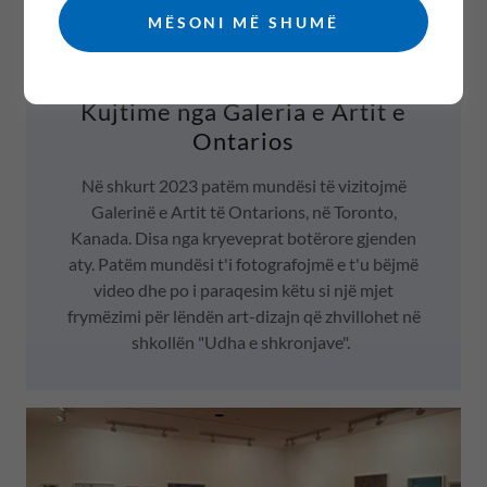
MËSONI MË SHUMË
Kujtime nga Galeria e Artit e
Ontarios
Në shkurt 2023 patëm mundësi të vizitojmë
Galerinë e Artit të Ontarions, në Toronto,
Kanada. Disa nga kryeveprat botërore gjenden
aty. Patëm mundësi t'i fotografojmë e t'u bëjmë
video dhe po i paraqesim këtu si një mjet
frymëzimi për lëndën art-dizajn që zhvillohet në
shkollën "Udha e shkronjave".