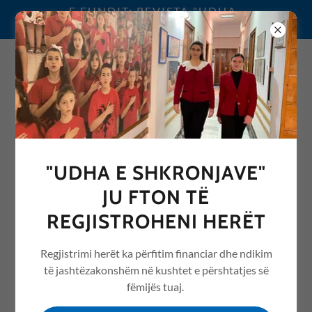
E FUNDIT: REVISTA "UDHA
E SHKRONJAVE" 2026
0692076068
"UDHA E SHKRONJAVE"
GALERIA E ARTIT ONTARIO (TORONTO,
JU FTON TË
KANADA)
REGJISTROHENI HERËT
Regjistrimi herët ka përfitim financiar dhe ndikim
të jashtëzakonshëm në kushtet e përshtatjes së
fëmijës tuaj.