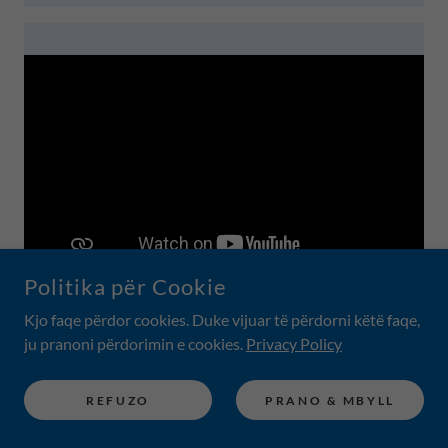
Politika për Cookie
AGO Art Gallery Ontario 30
Kjo faqe përdor cookies. Duke vijuar të përdorni këtë faqe,
ju pranoni përdorimin e cookies.
Privacy Policy
REFUZO
PRANO & MBYLL
VIDEO