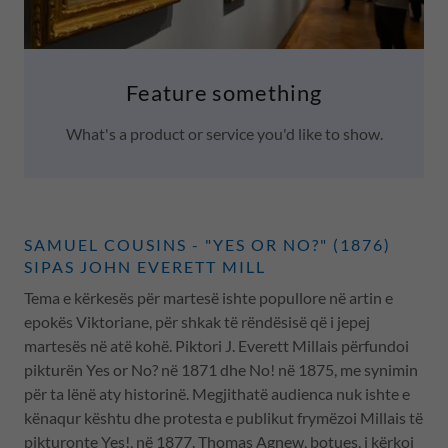
Feature something
What's a product or service you'd like to show.
SAMUEL COUSINS - "YES OR NO?" (1876)
SIPAS JOHN EVERETT MILL
Tema e kërkesës për martesë ishte popullore në artin e
epokës Viktoriane, për shkak të rëndësisë që i jepej
martesës në atë kohë. Piktori J. Everett Millais përfundoi
pikturën Yes or No? në 1871 dhe No! në 1875, me synimin
për ta lënë aty historinë. Megjithatë audienca nuk ishte e
kënaqur kështu dhe protesta e publikut frymëzoi Millais të
pikturonte Yes!, në 1877. Thomas Agnew, botues, i kërkoi