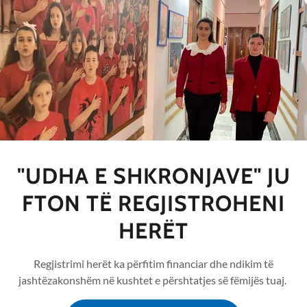
"UDHA E SHKRONJAVE" JU
i: Tri referencat zyrtare të shkollës "Udha 
FTON TË REGJISTROHENI
HERËT
 e shkronjave" shpjegon se si duhen përdorur referencat nga prindëri
. "Udha e shkronjave" është e vetmja shkollë në Tiranë që ofron tr
Regjistrimi herët ka përfitim financiar dhe ndikim të
 International, dhe referencën zyrtare të komunitetit të shkollës
jashtëzakonshëm në kushtet e përshtatjes së fëmijës tuaj.
standardi ndërkombëtar. Video zgjat 30 min.