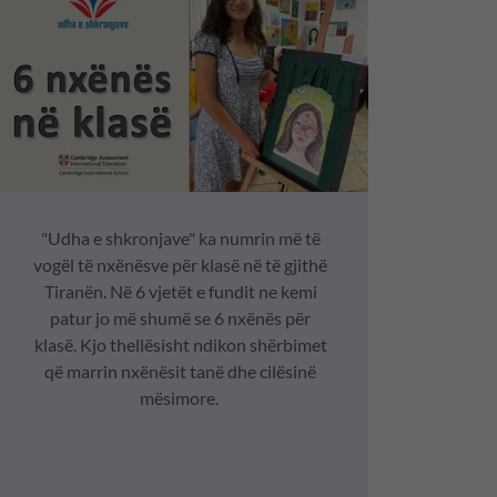
"Udha e shkronjave" ka numrin më të
vogël të nxënësve për klasë në të gjithë
Tiranën. Në 6 vjetët e fundit ne kemi
patur jo më shumë se 6 nxënës për
klasë. Kjo thellësisht ndikon shërbimet
që marrin nxënësit tanë dhe cilësinë
mësimore.