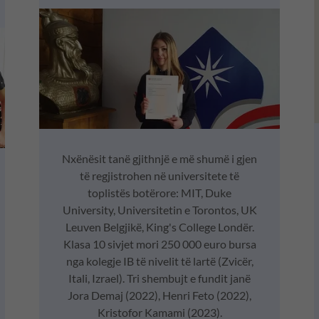
Nxënësit tanë gjithnjë e më shumë i gjen
të regjistrohen në universitete të
toplistës botërore: MIT, Duke
University, Universitetin e Torontos, UK
Leuven Belgjikë, King's College Londër.
Klasa 10 sivjet mori 250 000 euro bursa
nga kolegje IB të nivelit të lartë (Zvicër,
Itali, Izrael). Tri shembujt e fundit janë
Jora Demaj (2022), Henri Feto (2022),
Kristofor Kamami (2023).