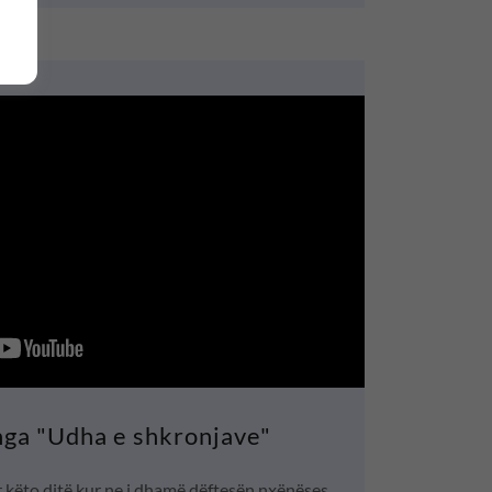
nga "Udha e shkronjave"
r këto ditë kur ne i dhamë dëftesën nxënëses