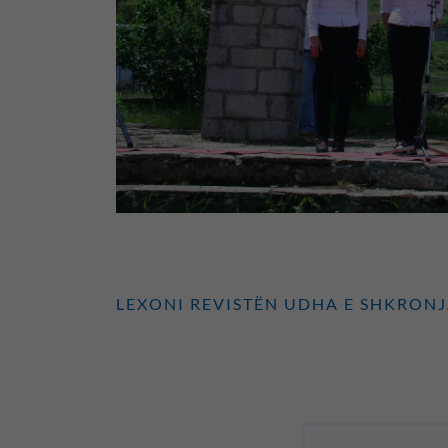
LEXONI REVISTËN UDHA E SHKRONJ