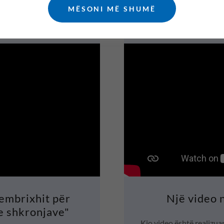
MËSONI MË SHUMË
Kembrixhit për
Një video 
e shkronjave"
Kjo video është realizua