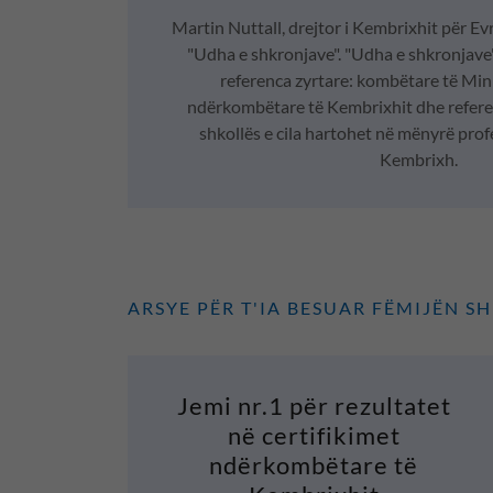
Martin Nuttall, drejtor i Kembrixhit për Ev
"Udha e shkronjave". "Udha e shkronjave"
referenca zyrtare: kombëtare të Mini
ndërkombëtare të Kembrixhit dhe refere
shkollës e cila hartohet në mënyrë prof
Kembrixh.
ARSYE PËR T'IA BESUAR FËMIJËN S
Jemi nr.1 për rezultatet
në certifikimet
ndërkombëtare të