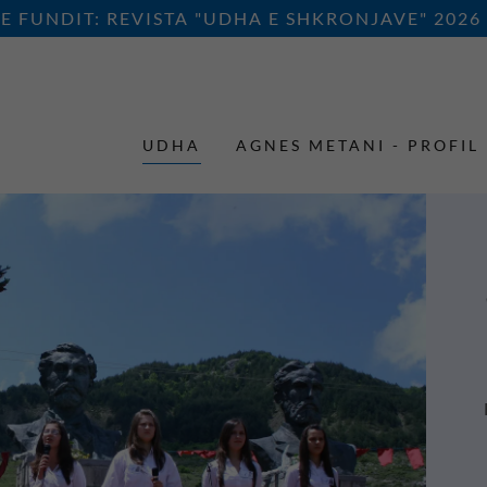
E FUNDIT: REVISTA "UDHA E SHKRONJAVE" 2026
UDHA
AGNES METANI - PROFIL