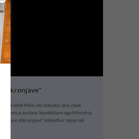
e shkronjave"
t në këtë fillim viti shkollor dhe çfarë
i referenca zyrtare: kombëtare nga Ministria
 "Udha e shkronjave" mbledhur sipas një