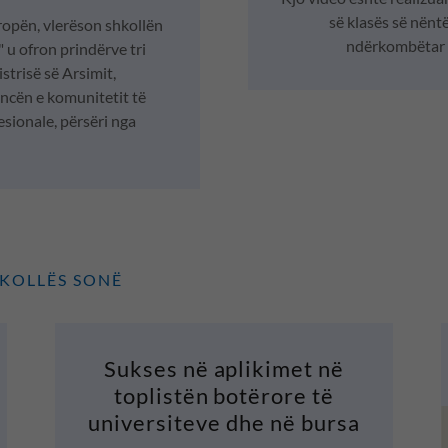
së klasës së nënt
ropën, vlerëson shkollën
ndërkombëtar 
 u ofron prindërve tri
strisë së Arsimit,
ncën e komunitetit të
esionale, përsëri nga
HKOLLËS SONË
Sukses në aplikimet në
toplistën botërore të
universiteve dhe në bursa