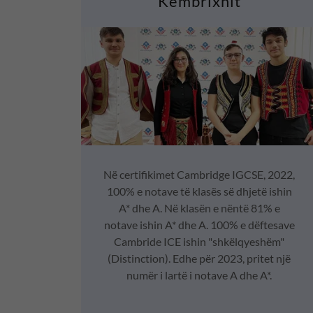
Kembrixhit
Në certifikimet Cambridge IGCSE, 2022,
100% e notave të klasës së dhjetë ishin
A* dhe A. Në klasën e nëntë 81% e
notave ishin A* dhe A. 100% e dëftesave
Cambride ICE ishin "shkëlqyeshëm"
(Distinction). Edhe për 2023, pritet një
numër i lartë i notave A dhe A*.