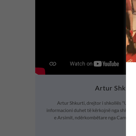
Artur Shkurt
Artur Shkurti, drejtor i shkollës "Udha
informacioni duhet të kërkojnë nga shkollat
e Arsimit, ndërkombëtare nga Cambridge