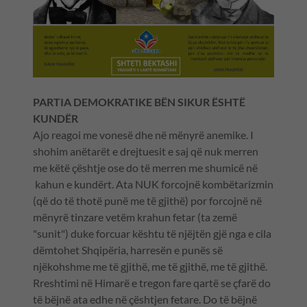
PARTIA DEMOKRATIKE BËN SIKUR ËSHTË
KUNDËR
Ajo reagoi me vonesë dhe në mënyrë anemike. I
shohim anëtarët e drejtuesit e saj që nuk merren
me këtë çështje ose do të merren me shumicë në
kahun e kundërt. Ata NUK forcojnë kombëtarizmin
(që do të thotë punë me të gjithë) por forcojnë në
mënyrë tinzare vetëm krahun fetar (ta zemë
"sunit") duke forcuar kështu të njëjtën gjë nga e cila
dëmtohet Shqipëria, harresën e punës së
njëkohshme me të gjithë, me të gjithë, me të gjithë.
Rreshtimi në Himarë e tregon fare qartë se çfarë do
të bëjnë ata edhe në çështjen fetare. Do të bëjnë