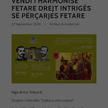
VENDI I HARMONISË
FETARE DREJT INTRIGËS
SË PËRÇARJES FETARE
27 September 2024
|
Artikuj të drejtorisë
Nga Artur Shkurti
Drejtor i shkollës "Udha e shkronjave"