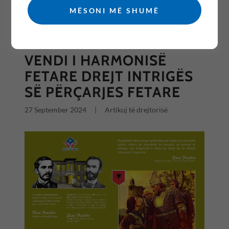
MËSONI MË SHUMË
All Posts
VENDI I HARMONISË
FETARE DREJT INTRIGËS
SË PËRÇARJES FETARE
27 September 2024
|
Artikuj të drejtorisë