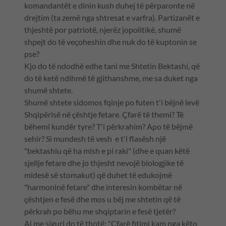
komandantët e dinin kush duhej të përparonte në
drejtim (ta zemë nga shtresat e varfra). Partizanët e
thjeshtë por patriotë, njerëz jopolitikë, shumë
shpejt do të veçoheshin dhe nuk do të kuptonin se
pse?
Kjo do të ndodhë edhe tani me Shtetin Bektashi, që
do të ketë ndihmë të gjithanshme, me sa duket nga
shumë shtete.
Shumë shtete sidomos fqinje po futen t'i bëjnë levë
Shqipërisë në çështje fetare. Çfarë të themi? Të
bëhemi kundër tyre? T'i përkrahim? Apo të bëjmë
sehir? Si mundesh të vesh e t'i flasësh një
"bektashiu që ha mish e pi raki" (dhe e quan këtë
sjellje fetare dhe jo thjesht nevojë biologjike të
midesë së stomakut) që duhet të edukojmë
"harmoninë fetare" dhe interesin kombëtar në
çështjen e fesë dhe mos u bëj me shtetin që të
përkrah po bëhu me shqiptarin e fesë tjetër?
Ai me siguri do të thotë: "Çfarë fitimi kam nga këto