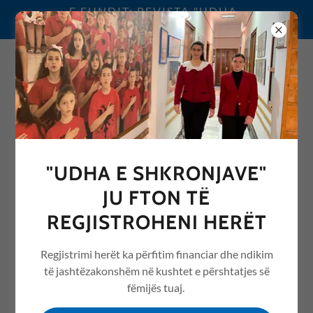
E FUNDIT: REVISTA "UDHA
E SHKRONJAVE" 2026
0692076068
"UDHA E SHKRONJAVE"
REVISTA "UDHA E
JU FTON TË
SHKRONJAVE" ME ARTIKUJ
REGJISTROHENI HERËT
NGA ARSIMI /EDUCATION
Regjistrimi herët ka përfitim financiar dhe ndikim
të jashtëzakonshëm në kushtet e përshtatjes së
fëmijës tuaj.