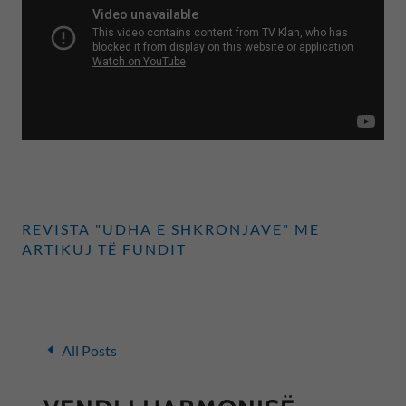
REVISTA "UDHA E SHKRONJAVE" ME
ARTIKUJ TË FUNDIT
All Posts