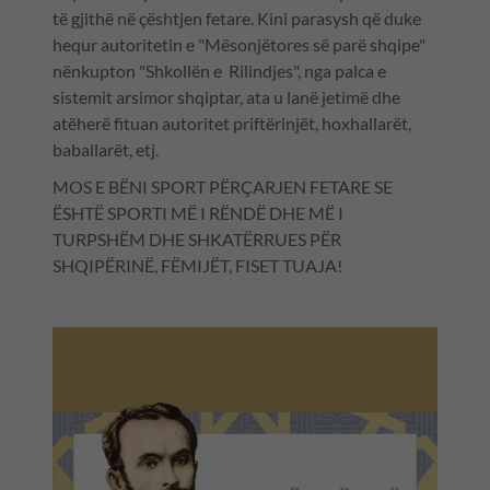
të gjithë në çështjen fetare. Kini parasysh që duke
hequr autoritetin e "Mësonjëtores së parë shqipe"
nënkupton "Shkollën e Rilindjes", nga palca e
sistemit arsimor shqiptar, ata u lanë jetimë dhe
atëherë fituan autoritet priftërinjët, hoxhallarët,
baballarët, etj.
MOS E BËNI SPORT PËRÇARJEN FETARE SE
ËSHTË SPORTI MË I RËNDË DHE MË I
TURPSHËM DHE SHKATËRRUES PËR
SHQIPËRINË, FËMIJËT, FISET TUAJA!