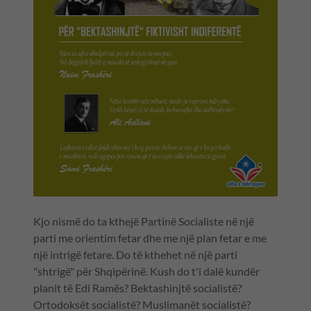
Kjo nismë do ta kthejë Partinë Socialiste në një
parti me orientim fetar dhe me një plan fetar e me
një intrigë fetare. Do të kthehet në një parti
"shtrigë" për Shqipërinë. Kush do t'i dalë kundër
planit të Edi Ramës? Bektashinjtë socialistë?
Ortodoksët socialistë? Muslimanët socialistë?