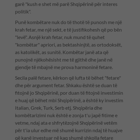
garë "kush e shet më parë Shqipërinë për interes
politik".
Punë kombëtare nuk do të thotë të punosh me një
krah fetar, me një sekt, e të justifikohesh që po bën
"levë". Asnjë krah fetar, nuk mund të quhet
"kombëtar" apriori, as bektashinjtë, as ortodoksët,
as katolikët, as sunitë. Kombëtar janë ata që
punojnë njëkohësisht me të gjithë dhe janë në
gjendje të mbajnë me prova harmoninë fetare.
Secila palë fetare, kërkon që lufta të bëhet "fetare"
dhe për argument fetar. Shkaku është se duan të
fitojnë jo Shqipërinë, por duan të fitojnë investimin
e huaj që bëhet mbi Shqipërinë, a është ky investim
Italian, Grek, Turk, Serb etj. Shqipëria dhe
kombëtarizimi nuk është e zonja t'u japë fitime e
vetme, ndaj ata e shfrytëzojnë Shqipërinë vetëm
për t'ia ulur edhe më shumë kurrizin ndaj të huajve
që kanë investuar në kaq shumë shkolla fetare