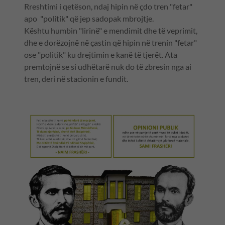
Rreshtimi i qetëson, ndaj hipin në çdo tren "fetar"
apo "politik" që jep sadopak mbrojtje.
Kështu humbin "lirinë" e mendimit dhe të veprimit,
dhe e dorëzojnë në çastin që hipin në trenin "fetar"
ose "politik" ku drejtimin e kanë të tjerët. Ata
premtojnë se si udhëtarë nuk do të zbresin nga ai
tren, deri në stacionin e fundit.