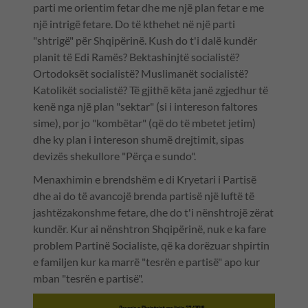
parti me orientim fetar dhe me një plan fetar e me
një intrigë fetare. Do të kthehet në një parti
"shtrigë" për Shqipërinë. Kush do t'i dalë kundër
planit të Edi Ramës? Bektashinjtë socialistë?
Ortodoksët socialistë? Muslimanët socialistë?
Katolikët socialistë? Të gjithë këta janë zgjedhur të
kenë nga një plan "sektar" (si i intereson faltores
sime), por jo "kombëtar" (që do të mbetet jetim)
dhe ky plan i intereson shumë drejtimit, sipas
devizës shekullore "Përça e sundo".
Menaxhimin e brendshëm e di Kryetari i Partisë
dhe ai do të avancojë brenda partisë një luftë të
jashtëzakonshme fetare, dhe do t'i nënshtrojë zërat
kundër. Kur ai nënshtron Shqipërinë, nuk e ka fare
problem Partinë Socialiste, që ka dorëzuar shpirtin
e familjen kur ka marrë "tesrën e partisë" apo kur
mban "tesrën e partisë".