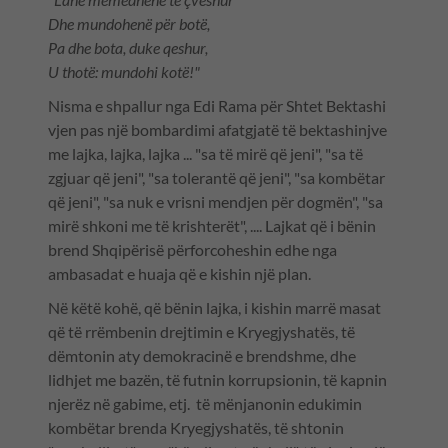
Dhe mundohenë për botë,
Pa dhe bota, duke qeshur,
U thotë: mundohi kotë!"
Nisma e shpallur nga Edi Rama për Shtet Bektashi
vjen pas një bombardimi afatgjatë të bektashinjve
me lajka, lajka, lajka ... "sa të mirë që jeni", "sa të
zgjuar që jeni", "sa tolerantë që jeni", "sa kombëtar
që jeni", "sa nuk e vrisni mendjen për dogmën", "sa
mirë shkoni me të krishterët", .... Lajkat që i bënin
brend Shqipërisë përforcoheshin edhe nga
ambasadat e huaja që e kishin një plan.
Në këtë kohë, që bënin lajka, i kishin marrë masat
që të rrëmbenin drejtimin e Kryegjyshatës, të
dëmtonin aty demokracinë e brendshme, dhe
lidhjet me bazën, të futnin korrupsionin, të kapnin
njerëz në gabime, etj. të mënjanonin edukimin
kombëtar brenda Kryegjyshatës, të shtonin