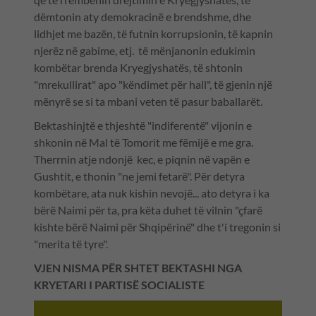
dëmtonin aty demokracinë e brendshme, dhe
lidhjet me bazën, të futnin korrupsionin, të kapnin
njerëz në gabime, etj. të mënjanonin edukimin
kombëtar brenda Kryegjyshatës, të shtonin
"mrekullirat" apo "këndimet për hall", të gjenin një
mënyrë se si ta mbani veten të pasur baballarët.
Bektashinjtë e thjeshtë "indiferentë" vijonin e
shkonin në Mal të Tomorit me fëmijë e me gra.
Therrnin atje ndonjë kec, e piqnin në vapën e
Gushtit, e thonin "ne jemi fetarë". Për detyra
kombëtare, ata nuk kishin nevojë... ato detyra i ka
bërë Naimi për ta, pra këta duhet të vilnin "çfarë
kishte bërë Naimi për Shqipërinë" dhe t'i tregonin si
"merita të tyre".
VJEN NISMA PËR SHTET BEKTASHI NGA
KRYETARI I PARTISË SOCIALISTE