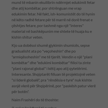
mund të mbanin ekuilibrin ndërmjet edukimit fetar
dhe atij kombëtar, por shtrënguan me vrap
edukimin fetar. Në fakt, ish-komunistët do të hynin
në këto radhë fetare për të marrë në dorë frenat e
çështjes fetare, por tashmë nga një "interes"
material në bashkëpunim me shtete të huaja ku e
kishin shitur veten.
Kjo ua dobësoi shumë gjykimin shumicës, sepse
gradualisht ata po "veçoheshin" dhe po
"armiqësoheshin" me të tjerët. Vendin e një "plani
kombëtar" dhe "edukimi kombëtar" filloi ta zinte
"plani rajonal global" i këtij apo atij qytetërimi.
Interesante. Shqiptarët filluan të projektojnë veten
"si liderë globalë", pra "rëndësia e tyre" nuk kishte
asnjë vlerë për Shqipërinë, por "paskësh patur vlerë
për botën".
Naim Frashëri do të thoshte:
"Lanë mëmëdhenë të çveshur