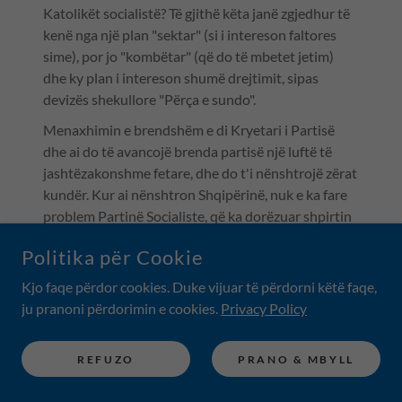
Katolikët socialistë? Të gjithë këta janë zgjedhur të
kenë nga një plan "sektar" (si i intereson faltores
sime), por jo "kombëtar" (që do të mbetet jetim)
dhe ky plan i intereson shumë drejtimit, sipas
devizës shekullore "Përça e sundo".
Menaxhimin e brendshëm e di Kryetari i Partisë
dhe ai do të avancojë brenda partisë një luftë të
jashtëzakonshme fetare, dhe do t'i nënshtrojë zërat
kundër. Kur ai nënshtron Shqipërinë, nuk e ka fare
problem Partinë Socialiste, që ka dorëzuar shpirtin
e familjen kur ka marrë "tesrën e partisë" apo kur
Politika për Cookie
mban "tesrën e partisë".
Kjo faqe përdor cookies. Duke vijuar të përdorni këtë faqe,
ju pranoni përdorimin e cookies.
Privacy Policy
REFUZO
PRANO & MBYLL