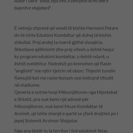
Autor i librit "Besa, feja ime, e fëmijëve të mi dhe e
bujarëve shqiptarë".
E vetmja shpresë që vendi të kishte Harmoni Fetare
do të ishte Edukimi Kombëtar që duhej të kishin
shkollat. Prej andej ta marrë gjithë shoqëria.
Shkollave qëllimisht dhe prej vitesh u është hequr
ky program edukimi kombëtar, u është ndyrë, u
është zvetëtitur. Nxënësit po krenohen që flasin
"anglisht" me njëri-tjetrin në oborr. Thjesht tundin
flamujtë kot me raste festash ose imitojnë tifozët
në stadiume.
Qeveria e sotme hoqi Mësonjëtoren nga Hipotekat
e Shtetit, pra nuk kemi një adresë për
Mësonjëtoren, nuk kemi Muze Kombëtar të
Arsimit, që ishte shenjë e qartë se çfarë drejtimi po i
jepej Sistemit Arsimor Shqiptar.
Nga ana tjetër iu la territor i lirë edukimit fetar,