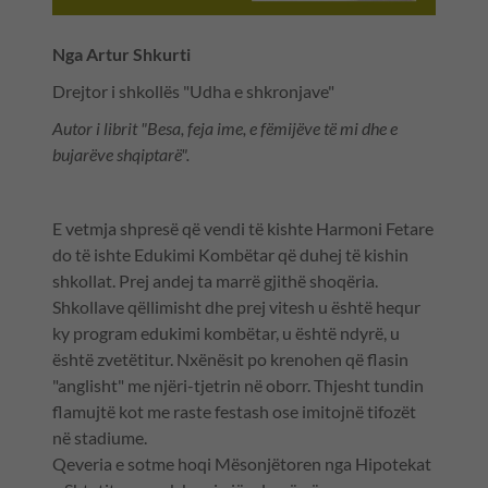
Nga Artur Shkurti
Drejtor i shkollës "Udha e shkronjave"
Autor i librit "Besa, feja ime, e fëmijëve të mi dhe e
bujarëve shqiptarë".
E vetmja shpresë që vendi të kishte Harmoni Fetare
do të ishte Edukimi Kombëtar që duhej të kishin
shkollat. Prej andej ta marrë gjithë shoqëria.
Shkollave qëllimisht dhe prej vitesh u është hequr
ky program edukimi kombëtar, u është ndyrë, u
është zvetëtitur. Nxënësit po krenohen që flasin
"anglisht" me njëri-tjetrin në oborr. Thjesht tundin
flamujtë kot me raste festash ose imitojnë tifozët
në stadiume.
Qeveria e sotme hoqi Mësonjëtoren nga Hipotekat