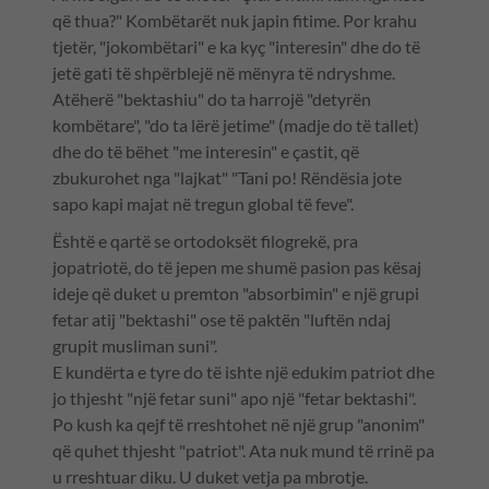
që thua?" Kombëtarët nuk japin fitime. Por krahu
tjetër, "jokombëtari" e ka kyç "interesin" dhe do të
jetë gati të shpërblejë në mënyra të ndryshme.
Atëherë "bektashiu" do ta harrojë "detyrën
kombëtare", "do ta lërë jetime" (madje do të tallet)
dhe do të bëhet "me interesin" e çastit, që
zbukurohet nga "lajkat" "Tani po! Rëndësia jote
sapo kapi majat në tregun global të feve".
Është e qartë se ortodoksët filogrekë, pra
jopatriotë, do të jepen me shumë pasion pas kësaj
ideje që duket u premton "absorbimin" e një grupi
fetar atij "bektashi" ose të paktën "luftën ndaj
grupit musliman suni".
E kundërta e tyre do të ishte një edukim patriot dhe
jo thjesht "një fetar suni" apo një "fetar bektashi".
Po kush ka qejf të rreshtohet në një grup "anonim"
që quhet thjesht "patriot". Ata nuk mund të rrinë pa
u rreshtuar diku. U duket vetja pa mbrotje.