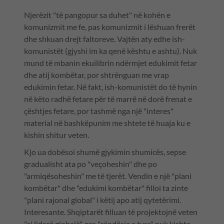
Njerëzit "të pangopur sa duhet" në kohën e
komunizmit me fe, pas komunizmit i lëshuan frerët
dhe shkuan drejt faltoreve. Vajtën aty edhe ish-
komunistët (gjyshi im ka qenë kështu e ashtu). Nuk
mund të mbanin ekuilibrin ndërmjet edukimit fetar
dhe atij kombëtar, por shtrënguan me vrap
edukimin fetar. Në fakt, ish-komunistët do të hynin
në këto radhë fetare për të marrë në dorë frenat e
çështjes fetare, por tashmë nga një "interes"
material në bashkëpunim me shtete të huaja ku e
kishin shitur veten.
Kjo ua dobësoi shumë gjykimin shumicës, sepse
gradualisht ata po "veçoheshin" dhe po
"armiqësoheshin" me të tjerët. Vendin e një "plani
kombëtar" dhe "edukimi kombëtar" filloi ta zinte
"plani rajonal global" i këtij apo atij qytetërimi.
Interesante. Shqiptarët filluan të projektojnë veten
"si liderë globalë", pra "rëndësia e tyre" nuk kishte