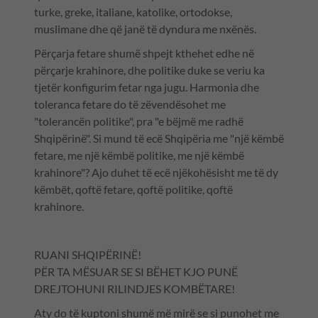
turke, greke, italiane, katolike, ortodokse,
muslimane dhe që janë të dyndura me nxënës.
Përçarja fetare shumë shpejt kthehet edhe në
përçarje krahinore, dhe politike duke se veriu ka
tjetër konfigurim fetar nga jugu. Harmonia dhe
toleranca fetare do të zëvendësohet me
"tolerancën politike", pra "e bëjmë me radhë
Shqipërinë". Si mund të ecë Shqipëria me "një këmbë
fetare, me një këmbë politike, me një këmbë
krahinore"? Ajo duhet të ecë njëkohësisht me të dy
këmbët, qoftë fetare, qoftë politike, qoftë
krahinore.
RUANI SHQIPËRINË!
PËR TA MËSUAR SE SI BËHET KJO PUNË
DREJTOHUNI RILINDJES KOMBËTARE!
Aty do të kuptoni shumë më mirë se si punohet me