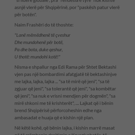
asnjë vlerë për Shqipërinë, por "paskësh patur vlerë
për botën".
Naim Frashëri do të thoshte:
"Lanë mëmëdhenë të çveshur
Dhe mundohenë për botë,
Pa dhe bota, duke qeshur,
U thotë: mundohi kotë!"
Nisma e shpallur nga Edi Rama për Shtet Bektashi
vjen pas një bombardimi afatgjatë të bektashinjve
me lajka, lajka, lajka ... "sa të mirë që jeni", "sa të
zgjuar që jeni", "sa tolerantë që jeni", "sa kombëtar
që jeni", "sa nuk e vrisni mendjen për dogmën", "sa
mirë shkoni me të krishterët", .... Lajkat që i bënin
brend Shqipërisë përforcoheshin edhe nga
ambasadat e huaja që e kishin një plan.
Në këtë kohë, që bënin lajka, i kishin marrë masat
që të rrëmbenin drejtimin e Kryegjyshatës, të