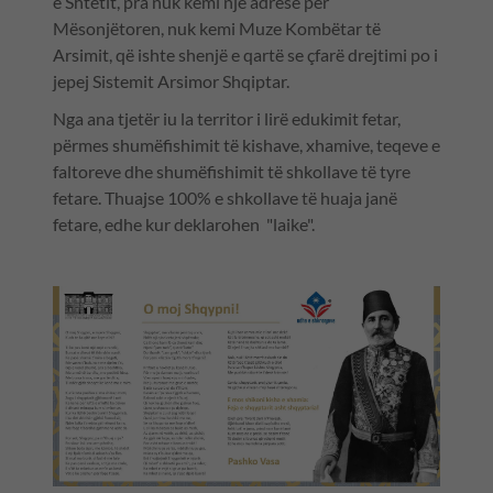
e Shtetit, pra nuk kemi një adresë për
Mësonjëtoren, nuk kemi Muze Kombëtar të
Arsimit, që ishte shenjë e qartë se çfarë drejtimi po i
jepej Sistemit Arsimor Shqiptar.
Nga ana tjetër iu la territor i lirë edukimit fetar,
përmes shumëfishimit të kishave, xhamive, teqeve e
faltoreve dhe shumëfishimit të shkollave të tyre
fetare. Thuajse 100% e shkollave të huaja janë
fetare, edhe kur deklarohen "laike".