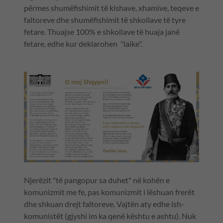
përmes shumëfishimit të kishave, xhamive, teqeve e
faltoreve dhe shumëfishimit të shkollave të tyre
fetare. Thuajse 100% e shkollave të huaja janë
fetare, edhe kur deklarohen "laike".
Njerëzit "të pangopur sa duhet" në kohën e
komunizmit me fe, pas komunizmit i lëshuan frerët
dhe shkuan drejt faltoreve. Vajtën aty edhe ish-
komunistët (gjyshi im ka qenë kështu e ashtu). Nuk