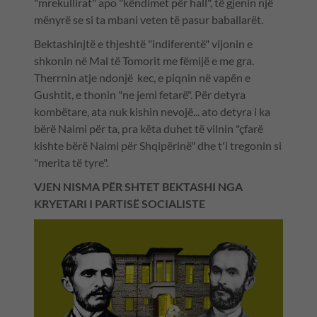
"mrekullirat" apo "këndimet për hall", të gjenin një
mënyrë se si ta mbani veten të pasur baballarët.
Bektashinjtë e thjeshtë "indiferentë" vijonin e
shkonin në Mal të Tomorit me fëmijë e me gra.
Therrnin atje ndonjë kec, e piqnin në vapën e
Gushtit, e thonin "ne jemi fetarë". Për detyra
kombëtare, ata nuk kishin nevojë... ato detyra i ka
bërë Naimi për ta, pra këta duhet të vilnin "çfarë
kishte bërë Naimi për Shqipërinë" dhe t'i tregonin si
"merita të tyre".
VJEN NISMA PËR SHTET BEKTASHI NGA
KRYETARI I PARTISË SOCIALISTE