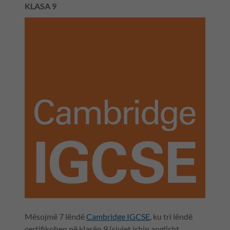
KLASA 9
Mësojmë 7 lëndë
Cambridge IGCSE
, ku tri lëndë
certifikohen në klasën 9 (sivjet ishin anglisht,