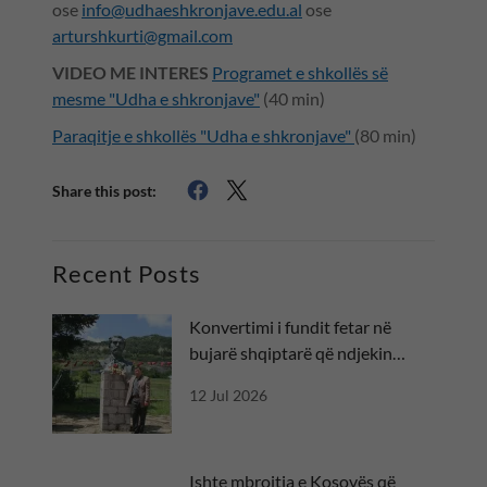
ose
info@udhaeshkronjave.edu.al
ose
arturshkurti@gmail.com
VIDEO ME INTERES
Programet e shkollës së
mesme "Udha e shkronjave"
(40 min)
Paraqitje e shkollës "Udha e shkronjave"
(80 min)
Share this post:
Recent Posts
Konvertimi i fundit fetar në
bujarë shqiptarë që ndjekin
besën
12 Jul 2026
Ishte mbrojtja e Kosovës që