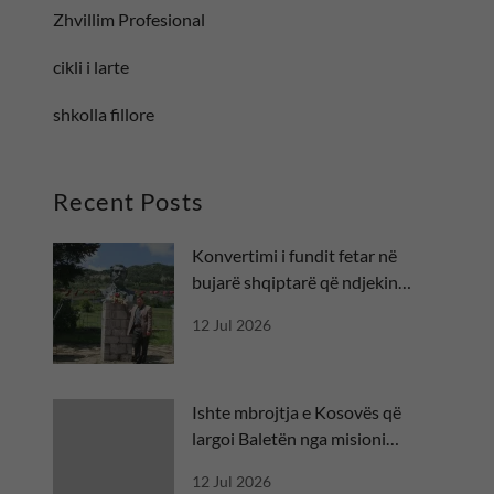
Zhvillim Profesional
cikli i larte
shkolla fillore
Recent Posts
Konvertimi i fundit fetar në
bujarë shqiptarë që ndjekin
besën
12 Jul 2026
Ishte mbrojtja e Kosovës që
largoi Baletën nga misioni
diplomatik
12 Jul 2026