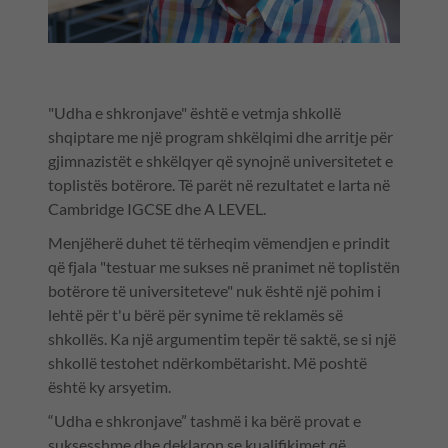
"Udha e shkronjave" është e vetmja shkollë
shqiptare me një program shkëlqimi dhe arritje për
gjimnazistët e shkëlqyer që synojnë universitetet e
toplistës botërore. Të parët në rezultatet e larta në
Cambridge IGCSE dhe A LEVEL.
Menjëherë duhet të tërheqim vëmendjen e prindit
që fjala "testuar me sukses në pranimet në toplistën
botërore të universiteteve" nuk është një pohim i
lehtë për t'u bërë për synime të reklamës së
shkollës. Ka një argumentim tepër të saktë, se si një
shkollë testohet ndërkombëtarisht. Më poshtë
është ky arsyetim.
“Udha e shkronjave” tashmë i ka bërë provat e
suksesshme dhe deklaron se kualifikimet që