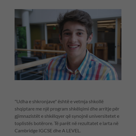
"Udha e shkronjave" është e vetmja shkollë
shqiptare me një program shkëlqimi dhe arritje për
gjimnazistët e shkëlqyer që synojnë universitetet e
toplistës botërore. Të parët në rezultatet e larta në
Cambridge IGCSE dhe A LEVEL.