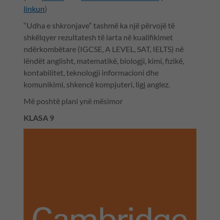
linkun
)
“Udha e shkronjave” tashmë ka një përvojë të
shkëlqyer rezultatesh të larta në kualifikimet
ndërkombëtare (IGCSE, A LEVEL, SAT, IELTS) në
lëndët anglisht, matematikë, biologji, kimi, fizikë,
kontabilitet, teknologji informacioni dhe
komunikimi, shkencë kompjuteri, ligj anglez.
Më poshtë plani ynë mësimor
KLASA 9