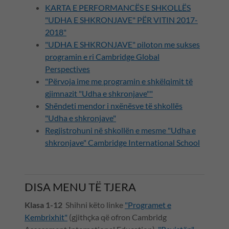
KARTA E PERFORMANCËS E SHKOLLËS
"UDHA E SHKRONJAVE" PËR VITIN 2017-
2018"
"UDHA E SHKRONJAVE" piloton me sukses
programin e ri Cambridge Global
Perspectives
"Përvoja ime me programin e shkëlqimit të
gjimnazit "Udha e shkronjave"
"
Shëndeti mendor i nxënësve të shkollës
"Udha e shkronjave"
Regjistrohuni në shkollën e mesme "Udha e
shkronjave" Cambridge International School
DISA MENU TË TJERA
Klasa 1-12
Shihni këto linke
"Programet e
Kembrixhit"
(gjithçka që ofron Cambridg