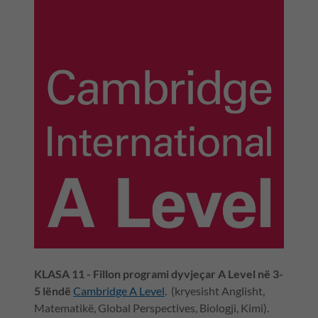
KLASA 11 - Fillon programi dyvjeçar A Level në 3-
5 lëndë
Cambridge A Level
. (kryesisht Anglisht,
Matematikë, Global Perspectives, Biologji, Kimi).