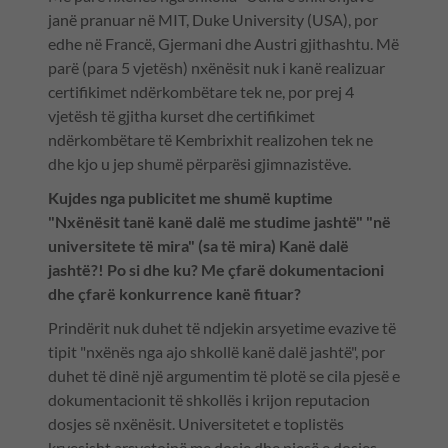
janë pranuar në MIT, Duke University (USA), por
edhe në Francë, Gjermani dhe Austri gjithashtu. Më
parë (para 5 vjetësh) nxënësit nuk i kanë realizuar
certifikimet ndërkombëtare tek ne, por prej 4
vjetësh të gjitha kurset dhe certifikimet
ndërkombëtare të Kembrixhit realizohen tek ne
dhe kjo u jep shumë përparësi gjimnazistëve.
Kujdes nga publicitet me shumë kuptime
"Nxënësit tanë kanë dalë me studime jashtë" "në
universitete të mira" (sa të mira) Kanë dalë
jashtë?! Po si dhe ku? Me çfarë dokumentacioni
dhe çfarë konkurrence kanë fituar?
Prindërit nuk duhet të ndjekin arsyetime evazive të
tipit "nxënës nga ajo shkollë kanë dalë jashtë", por
duhet të dinë një argumentim të plotë se cila pjesë e
dokumentacionit të shkollës i krijon reputacion
dosjes së nxënësit. Universitetet e toplistës
kryesisht arsyetojnë me dosje dhe pjesë e dosjes