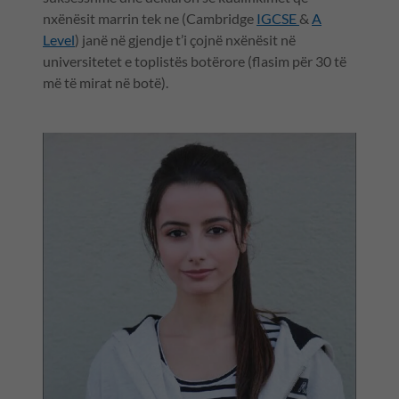
nxënësit marrin tek ne (Cambridge
IGCSE
&
A
Level
) janë në gjendje t’i çojnë nxënësit në
universitetet e toplistës botërore (flasim për 30 të
më të mirat në botë).