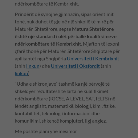
ndërkombëtare të Kembrixhit.
Prindërit që synojnë gjimnazin, sipas orientimit
tonë, nuk duhet të gjejnë një shkollë të mirë për
Maturën Shtetërore, sepse
Matura Shtetërore
është një standard i ulët përballë kualifikimeve
ndërkombëtare të Kembrixhit
. Mjafton të lexoni
çfarë thonë për Maturën Shtetërore Shqiptare për
aplikantët nga Shqipëria
Universiteti i Kembrixhit
(shih
linkun
) dhe
Universiteti i Oksfordit
(shih
linkun
)
“Udha e shkronjave” tashmë ka një përvojë të
shkëlqyer rezultatesh të larta në kualifikimet
ndërkombëtare (IGCSE, A LEVEL, SAT, IELTS) në
lëndët anglisht, matematikë, biologji, kimi, fizikë,
kontabilitet, teknologji informacioni dhe
komunikimi, shkencë kompjuteri, ligj anglez.
Më poshtë plani ynë mësimor