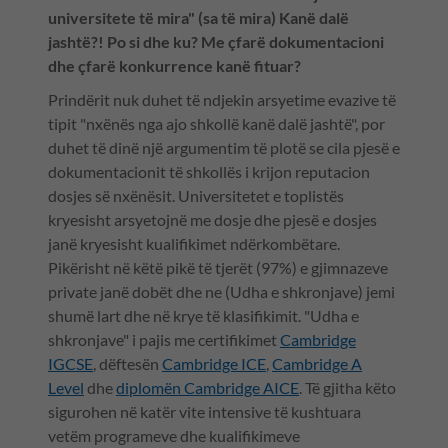
universitete të mira" (sa të mira) Kanë dalë
jashtë?! Po si dhe ku? Me çfarë dokumentacioni
dhe çfarë konkurrence kanë fituar?
Prindërit nuk duhet të ndjekin arsyetime evazive të
tipit "nxënës nga ajo shkollë kanë dalë jashtë", por
duhet të dinë një argumentim të plotë se cila pjesë e
dokumentacionit të shkollës i krijon reputacion
dosjes së nxënësit. Universitetet e toplistës
kryesisht arsyetojnë me dosje dhe pjesë e dosjes
janë kryesisht kualifikimet ndërkombëtare.
Pikërisht në këtë pikë të tjerët (97%) e gjimnazeve
private janë dobët dhe ne (Udha e shkronjave) jemi
shumë lart dhe në krye të klasifikimit. "Udha e
shkronjave" i pajis me certifikimet
Cambridge
IGCSE
, dëftesën
Cambridge ICE
,
Cambridge A
Level
dhe
diplomën Cambridge AICE
. Të gjitha këto
sigurohen në katër vite intensive të kushtuara
vetëm programeve dhe kualifikimeve