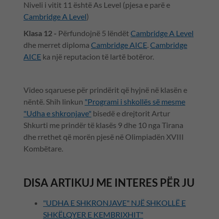
Niveli i vitit 11 është As Level (pjesa e parë e
Cambridge A Level
)
Klasa 12 -
Përfundojnë 5 lëndët
Cambridge A Level
dhe merret diploma
Cambridge AICE
.
Cambridge
AICE
ka një reputacion të lartë botëror.
Video sqaruese për prindërit që hyjnë në klasën e
nëntë. Shih linkun
"Programi i shkollës së mesme
"Udha e shkronjave"
bisedë e drejtorit Artur
Shkurti me prindër të klasës 9 dhe 10 nga Tirana
dhe rrethet që morën pjesë në Olimpiadën XVIII
Kombëtare.
DISA ARTIKUJ ME INTERES PËR JU
"UDHA E SHKRONJAVE" NJË SHKOLLË E
SHKËLQYER E KEMBRIXHIT
"