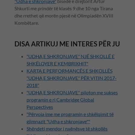
"Udha e shkronjave"
bisedë e drejtorit Artur
Shkurti me prindër të klasës 9 dhe 10 nga Tirana
dhe rrethet që morën pjesë në Olimpiadën XVIII
Kombëtare.
DISA ARTIKUJ ME INTERES PËR JU
"UDHA E SHKRONJAVE" NJË SHKOLLË E
SHKËLQYER E KEMBRIXHIT
"
KARTA E PERFORMANCËS E SHKOLLËS
"UDHA E SHKRONJAVE" PËR VITIN 2017-
2018"
"UDHA E SHKRONJAVE" piloton me sukses
programin e ri Cambridge Global
Perspectives
"Përvoja ime me programin e shkëlqimit të
gjimnazit "Udha e shkronjave"
"
Shëndeti mendor i nxënësve të shkollës