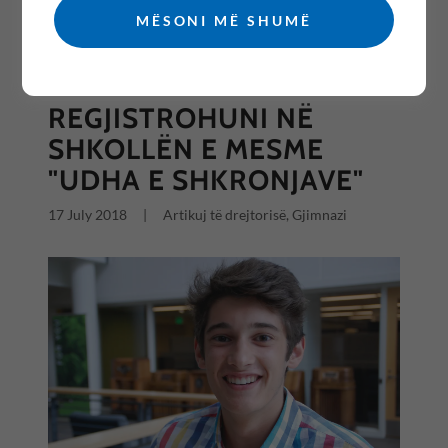
MËSONI MË SHUMË
All Posts
REGJISTROHUNI NË
SHKOLLËN E MESME
"UDHA E SHKRONJAVE"
17 July 2018
|
Artikuj të drejtorisë, Gjimnazi