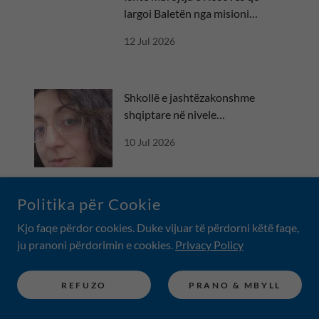
largoi Baletën nga misioni
diplomatik
12 Jul 2026
Shkollë e jashtëzakonshme
shqiptare në nivele
ndërkombëtare
10 Jul 2026
Politika për Cookie
Kjo faqe përdor cookies. Duke vijuar të përdorni këtë faqe,
ju pranoni përdorimin e cookies.
Privacy Policy
COPYRIGHT © 2018 UDHA E SHKRONJAVE - ALL RIGHTS
RESERVED.
REFUZO
PRANO & MBYLL
Udha