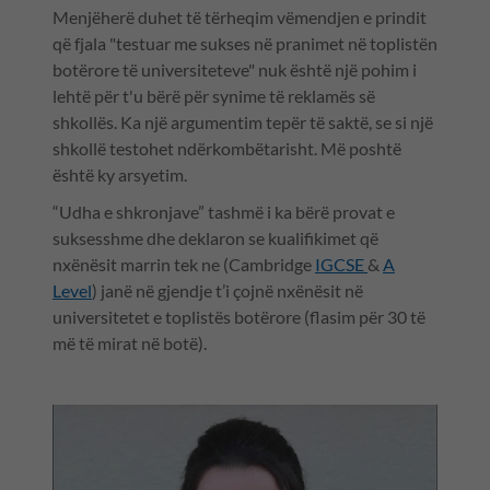
Menjëherë duhet të tërheqim vëmendjen e prindit
që fjala "testuar me sukses në pranimet në toplistën
botërore të universiteteve" nuk është një pohim i
lehtë për t'u bërë për synime të reklamës së
shkollës. Ka një argumentim tepër të saktë, se si një
shkollë testohet ndërkombëtarisht. Më poshtë
është ky arsyetim.
“Udha e shkronjave” tashmë i ka bërë provat e
suksesshme dhe deklaron se kualifikimet që
nxënësit marrin tek ne (Cambridge
IGCSE
&
A
Level
) janë në gjendje t’i çojnë nxënësit në
universitetet e toplistës botërore (flasim për 30 të
më të mirat në botë).