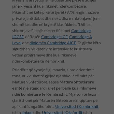
janë kryesisht kualifikimet ndërkombëtare.
Pikërisht në këtë pikë të tjerët (97%) e gjimnazeve
private janë dobët dhe ne (Udha e shkronjave) jemi
shumë lart dhe në krye të klasifikimit. "Udha e
shkronjave" i pajis me certifikimet
Cambridge
IGCSE
, dëftesën
Cambridge ICE
,
Cambridge A
Level
dhe
diplomën Cambridge AICE
. Të gjitha këto
sigurohen në katër vite intensive të kushtuara
vetëm programeve dhe kualifikimeve
ndërkombëtare të Kembrixhit.
Prindërit që synojnë gjimnazin, sipas orientimit
tonë, nuk duhet të gjejnë një shkollë të mirë për
Maturën Shtetërore, sepse
Matura Shtetërore
është një standard i ulët përballë kualifikimeve
ndërkombëtare të Kembrixhit
. Mjafton të lexoni
çfarë thonë për Maturën Shtetërore Shqiptare për
aplikantët nga Shqipëria
Universiteti i Kembrixhit
(shih
linkun
) dhe
Universiteti i Oksfordit
(shih