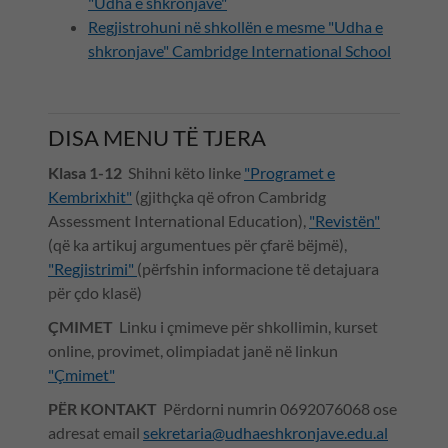
"Udha e shkronjave"
Regjistrohuni në shkollën e mesme "Udha e
shkronjave" Cambridge International School
DISA MENU TË TJERA
Klasa 1-12
Shihni këto linke
"Programet e
Kembrixhit"
(gjithçka që ofron Cambridg
Assessment International Education),
"Revistën"
(që ka artikuj argumentues për çfarë bëjmë),
"Regjistrimi"
(përfshin informacione të detajuara
për çdo klasë)
ÇMIMET
Linku i çmimeve për shkollimin, kurset
online, provimet, olimpiadat janë në linkun
"Çmimet"
PËR KONTAKT
Përdorni numrin 0692076068 ose
adresat email
sekretaria@udhaeshkronjave.edu.al