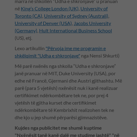
marra në shkollën “Udha e shkronjave” u pranuan
në
King’s College London (UK)
,
University of
Toronto (CA)
,
University of Sydney (Australi)
,
University of Denver (USA)
,
Jacobs University
(Germany)
,
Hult International Business School
(US), etj.
Lexo artikullin
"Përvoja ime me programin e
shkëlqimit "Udha e shkronjave"
nga Nensi Shkurti)
Më parë nxënës nga shkolla “Udha e shkronjave”
janë pranuar në MIT, Duke University (USA), por
edhe në Francë, Gjermani dhe Austri gjithashtu. Më
parë (para 5 vjetësh) nxënësit nuk i kanë realizuar
certifikimet ndërkombëtare tek ne, por prej 4
vjetësh të gjitha kurset dhe certifikimet
ndërkombëtare të Kembrixhit realizohen tek ne
dhe kjo u jep shumë përparësi gjimnazistëve.
Kujdes nga publicitet me shumë kuptime
"Nxënësit tanë kanë dalë me studime jashtë" "në