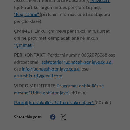
Assessment International Education),
"Revistën"
(që ka artikuj argumentues për çfarë bëjmë),
"Regjistrimi"
(përfshin informacione të detajuara
për çdo klasë)
ÇMIMET
Linku i çmimeve për shkollimin, kurset
online, provimet, olimpiadat janë në linkun
"Çmimet"
PËR KONTAKT
Përdorni numrin 0692076068 ose
adresat email
sekretaria@udhaeshkronjave.edu.al
ose
info@udhaeshkronjave.edu.al
ose
arturshkurti@gmail.com
VIDEO ME INTERES
Programet e shkollës së
mesme "Udha e shkronjave"
(40 min)
Paraqitje e shkollës "Udha e shkronjave"
(80 min)
Share this post: