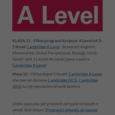
KLASA 11 - Fillon programi dyvjeçar A Level në 3-
5 lëndë
Cambridge A Level
. (kryesisht Anglisht,
Matematikë, Global Perspectives, Biologji, Kimi).
Niveli i vitit 11 është As Level (pjesa e parë e
Cambridge A Level
)
Klasa 12 -
Përfundojnë 5 lëndët
Cambridge A Level
dhe merret diploma
Cambridge AICE
.
Cambridge
AICE
ka një reputacion të lartë botëror.
Video sqaruese për prindërit që hyjnë në klasën e
nëntë. Shih linkun
"Programi i shkollës së mesme