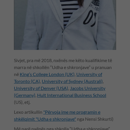
Sivjet, pra më 2018, nxënës me këto kualifikime të
marra në shkollën “Udha e shkronjave” u pranuan
në
King’s College London (UK)
,
University of
Toronto (CA)
,
University of Sydney (Australi)
,
University of Denver (USA)
,
Jacobs University
(Germany)
,
Hult International Business School
(US), etj.
Lexo artikullin
"Përvoja ime me programin e
shkëlqimit "Udha e shkronjave"
nga Nensi Shkurti)
Më parë nxënës nga shkolla “Udha e shkronjave”