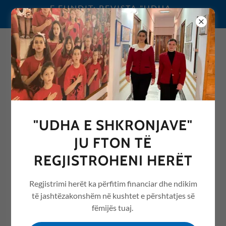
E FUNDIT: REVISTA "UDHA
E SHKRONJAVE" 2026
0692076068
"UDHA E SHKRONJAVE"
REVISTA "UDHA E
JU FTON TË
SHKRONJAVE" ME ARTIKUJ
REGJISTROHENI HERËT
NGA ARSIMI /EDUCATION
Regjistrimi herët ka përfitim financiar dhe ndikim
të jashtëzakonshëm në kushtet e përshtatjes së
fëmijës tuaj.