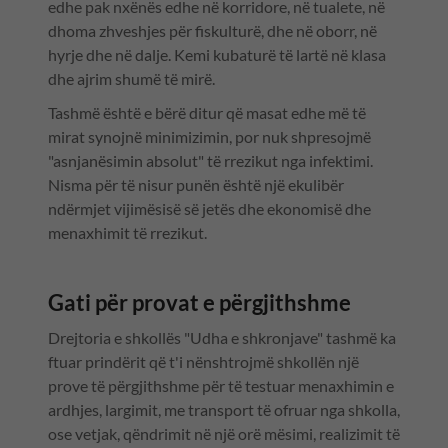
edhe pak nxënës edhe në korridore, në tualete, në
dhoma zhveshjes për fiskulturë, dhe në oborr, në
hyrje dhe në dalje. Kemi kubaturë të lartë në klasa
dhe ajrim shumë të mirë.
Tashmë është e bërë ditur që masat edhe më të
mirat synojnë minimizimin, por nuk shpresojmë
"asnjanësimin absolut" të rrezikut nga infektimi.
Nisma për të nisur punën është një ekulibër
ndërmjet vijimësisë së jetës dhe ekonomisë dhe
menaxhimit të rrezikut.
Gati për provat e përgjithshme
Drejtoria e shkollës "Udha e shkronjave" tashmë ka
ftuar prindërit që t'i nënshtrojmë shkollën një
prove të përgjithshme për të testuar menaxhimin e
ardhjes, largimit, me transport të ofruar nga shkolla,
ose vetjak, qëndrimit në një orë mësimi, realizimit të