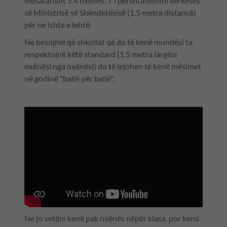
mesatarisht 5.4 nxënës. T'i përshtateshim kërkesës
së Ministrisë së Shëndetësisë (1.5 metra distancë)
për ne ishte e lehtë.
Ne besojmë që shkollat që do të kenë mundësi ta
respektojnë këtë standard (1.5 metra largësi
nxënësi nga nxënësi) do të lejohen të kenë mësimet
në godinë "ballë për ballë".
Ne jo vetëm kemi pak nxënës nëpër klasa, por kemi