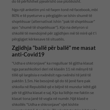
do të përfshihet pjesërisht ose plotësisht.
Nga një anketim yni në faqen tonë në facebook, mbi
80% e të pyeturve u përgjigjën se ishin shumë të
shqetësuar (alternativat ishin "pak të shqetësuar"
apo "shumë të shqetësuar"). Kjo na detyron si
shkollë të mendojmë për zgjidhjen më të mirë që t'i
përgjigjet kërkesave të situatës.
Zgjidhja "ballë për ballë" me masat
anti-Covid19
"Udha e shkronjave" ka rregulluar të gjitha klasat
nga parashkollori deri në klasën 11 në mënyrë të
tillë që largësia e nxënësit nga nxënësi të jetë të
paktën 1.5m. Ne besojmë që do të jenë fare pak
shkolla në Republikë që e bëjnë të mundur këtë gjë
për të gjitha klasat e saj. Kjo ka lidhje me faktin se
klasat tona janë të vogla në numër. Një klasë e
shkollës "Udha e shkronjave" vjet kishte