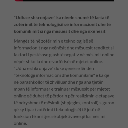
"Udha e shkronjave" ka nivele shumë të larta të
zotërimit të teknologjisë së informacionit dhe të
komunikimit si nga mësuesit dhe nga nxënësit
Mangësitë në zotërimin e teknologjisë së
informacionit nga nxënësit dhe mësuesit renditet si
faktori i pestë ose gjashtë negativ në mësimit online
nëpër shkolla dhe e varfërisë në mjetet online.
"Udha e shkronjave" duke qenë se lëndën
"teknologji informacioni dhe komunikimi" e ka që
në parashkollor të zhvilluar dhe nga ana tjetër
mban të informuar e trainuar mësuesit për mjetet
online që duhet të përdorin për realizimin e etapave
të ndryshme të mësimit (shpjegim, kontroll) siguron
që ky tipar (zotërimi i teknologjisë) të jetë në
funksion të arritjes së objektivave që ka mësimi
online.