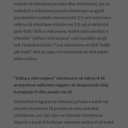
nxënës të shkollave private dhe shtetërore, del se
nxënësit e shkollave private deklaruan se gjatë
pandemisë humbën mesatarisht 2.5 orë mësimore
ndërsa të shkollave shtetërore 2.8, që praktikisht
janë 40%-50% e mësimeve. Ndërkohë nxënësit e
shkollës "Udha e shkronjave" nuk humbën asnjë
orë. Nxënësit kishin 7 orë mësimore në ditë "ballë
për ballë" dhe po kaq orë mësimore në ditë patën
edhe online.
"Udha e shkronjave" minimozoi në mënyrë të
arsyeshme ndikimin negativ të ekspozimit ndaj
kompjuterit dhe punës me të.
Statistikat tregojnë se shkollat private e kanë më
shumë shqetësim të prindërve sesa shkollat
shtetërore, por kjo vjen se shkollat shtetërore
thjesht e kanë të kufizuar mësimin online si në kohë