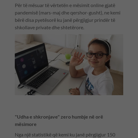
Për të mësuar të vërtetën e mësimit online gjatë
pandemisë (mars-maj dhe qershor-gusht), ne kemi
bërë disa pyetësorë ku janë përgjigjur prindër të
shkollave private dhe shtetërore.
"Udha e shkronjave" zero humbje në orë
mësimore
Nga një statistikë që kemi ku janë përgjigjur 150