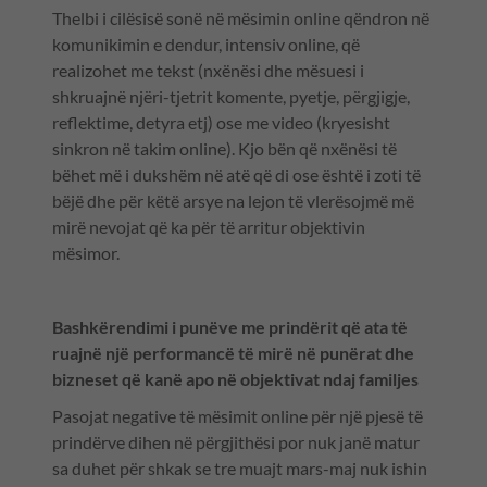
Thelbi i cilësisë sonë në mësimin online qëndron në
komunikimin e dendur, intensiv online, që
realizohet me tekst (nxënësi dhe mësuesi i
shkruajnë njëri-tjetrit komente, pyetje, përgjigje,
reflektime, detyra etj) ose me video (kryesisht
sinkron në takim online). Kjo bën që nxënësi të
bëhet më i dukshëm në atë që di ose është i zoti të
bëjë dhe për këtë arsye na lejon të vlerësojmë më
mirë nevojat që ka për të arritur objektivin
mësimor.
Bashkërendimi i punëve me prindërit që ata të
ruajnë një performancë të mirë në punërat dhe
bizneset që kanë apo në objektivat ndaj familjes
Pasojat negative të mësimit online për një pjesë të
prindërve dihen në përgjithësi por nuk janë matur
sa duhet për shkak se tre muajt mars-maj nuk ishin