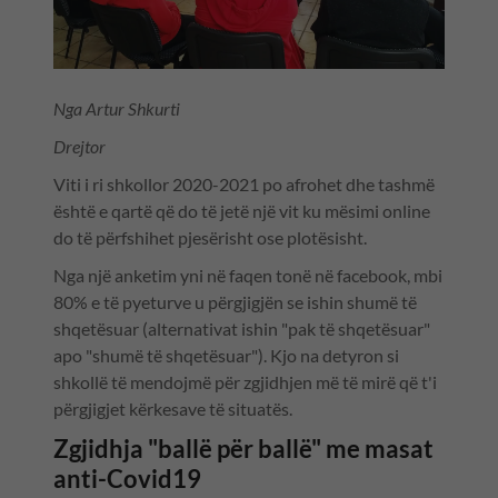
Nga Artur Shkurti
Drejtor
Viti i ri shkollor 2020-2021 po afrohet dhe tashmë
është e qartë që do të jetë një vit ku mësimi online
do të përfshihet pjesërisht ose plotësisht.
Nga një anketim yni në faqen tonë në facebook, mbi
80% e të pyeturve u përgjigjën se ishin shumë të
shqetësuar (alternativat ishin "pak të shqetësuar"
apo "shumë të shqetësuar"). Kjo na detyron si
shkollë të mendojmë për zgjidhjen më të mirë që t'i
përgjigjet kërkesave të situatës.
Zgjidhja "ballë për ballë" me masat
anti-Covid19