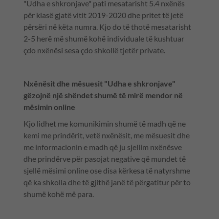
"Udha e shkronjave" pati mesatarisht 5.4 nxënës
për klasë gjatë vitit 2019-2020 dhe pritet të jetë
përsëri në këta numra. Kjo do të thotë mesatarisht
2-5 herë më shumë kohë individuale të kushtuar
çdo nxënësi sesa çdo shkollë tjetër private.
Nxënësit dhe mësuesit "Udha e shkronjave"
gëzojnë një shëndet shumë të mirë mendor në
mësimin online
Kjo lidhet me komunikimin shumë të madh që ne
kemi me prindërit, vetë nxënësit, me mësuesit dhe
me informacionin e madh që ju sjellim nxënësve
dhe prindërve për pasojat negative që mundet të
sjellë mësimi online ose disa kërkesa të natyrshme
që ka shkolla dhe të gjithë janë të përgatitur për to
shumë kohë më para.