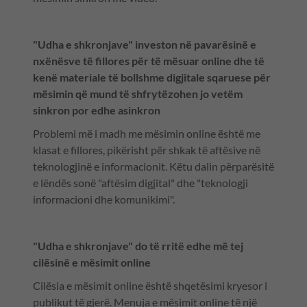
"Udha e shkronjave" investon në pavarësinë e
nxënësve të fillores për të mësuar online dhe të
kenë materiale të bollshme digjitale sqaruese për
mësimin që mund të shfrytëzohen jo vetëm
sinkron por edhe asinkron
Problemi më i madh me mësimin online është me
klasat e fillores, pikërisht për shkak të aftësive në
teknologjinë e informacionit. Këtu dalin përparësitë
e lëndës sonë "aftësim digjital" dhe "teknologji
informacioni dhe komunikimi".
"Udha e shkronjave" do të rritë edhe më tej
cilësinë e mësimit online
Cilësia e mësimit online është shqetësimi kryesor i
publikut të gjerë. Menuja e mësimit online të një