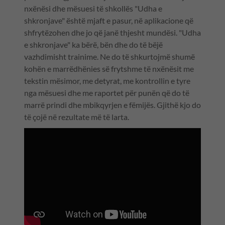
nxënësi dhe mësuesi të shkollës "Udha e
shkronjave" është mjaft e pasur, në aplikacione që
shfrytëzohen dhe jo që janë thjesht mundësi. "Udha
e shkronjave" ka bërë, bën dhe do të bëjë
vazhdimisht trainime. Ne do të shkurtojmë shumë
kohën e marrëdhënies së frytshme të nxënësit me
tekstin mësimor, me detyrat, me kontrollin e tyre
nga mësuesi dhe me raportet për punën që do të
marrë prindi dhe mbikqyrjen e fëmijës. Gjithë kjo do
të çojë në rezultate më të larta.