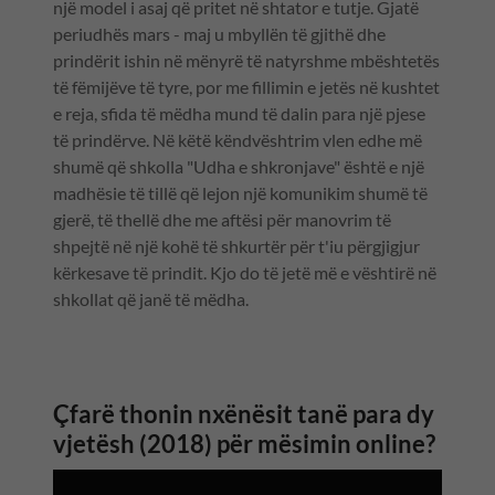
një model i asaj që pritet në shtator e tutje. Gjatë
periudhës mars - maj u mbyllën të gjithë dhe
prindërit ishin në mënyrë të natyrshme mbështetës
të fëmijëve të tyre, por me fillimin e jetës në kushtet
e reja, sfida të mëdha mund të dalin para një pjese
të prindërve. Në këtë këndvështrim vlen edhe më
shumë që shkolla "Udha e shkronjave" është e një
madhësie të tillë që lejon një komunikim shumë të
gjerë, të thellë dhe me aftësi për manovrim të
shpejtë në një kohë të shkurtër për t'iu përgjigjur
kërkesave të prindit. Kjo do të jetë më e vështirë në
shkollat që janë të mëdha.
Çfarë thonin nxënësit tanë para dy
vjetësh (2018) për mësimin online?