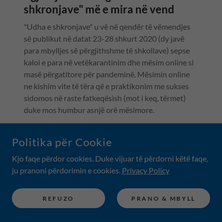
shkronjave" më e mira në vend
"Udha e shkronjave" u vë në qendër të vëmendjes
së publikut në datat 23-28 shkurt 2020 (dy javë
para mbylljes së përgjithshme të shkollave) sepse
kaloi e para në vetëkarantinim dhe mësim online si
masë përgatitore për pandeminë. Mësimin online
ne kishim vite të tëra që e praktikonim me sukses
sidomos në raste fatkeqësish (mot i keq, tërmet)
duke mos humbur asnjë orë mësimore.
Për të mësuar të vërtetën e mësimit online gjatë
pandemisë (mars-maj dhe qershor-gusht), ne kemi
Politika për Cookie
bërë disa pyetësorë ku janë përgjigjur prindër të
Kjo faqe përdor cookies. Duke vijuar të përdorni këtë faqe,
shkollave private dhe shtetërore.
ju pranoni përdorimin e cookies.
Privacy Policy
REFUZO
PRANO & MBYLL