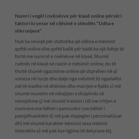
Numri i vogël i nxënësve për klasë online përsëri
faktori kryesor në cilësinë e shkollës "Udha e
shkronjave"
Nuk ka nevojë për statistika që cilësia e mësimit
qoftë online dhe qoftë ballë për ballë ka një lidhje të
fortë me numrat e nxënësve në klasë. Shumë
nxënës në klasë në rastin e mësimit online, do të
thotë shumë ngacmime online që shprehen në a)
vonesa në hyrje dhe dalje nga mësimit b) ngadalësi
më të madhe në dhënien dhe marrjen e fjalës c) më
shumë mundim në mbajtjen e disiplinës së
nevojshme ç) më shumë trainim i cili me rritjen e
numrave ose bëhet i pamundur ose bëhet i
pamjaftueshëm d) më pak shpjegim i personalizuar
dh) më shumë karakter leksioni sesa mësimi
interaktiv e) më pak korrigjime të detyrave etj.