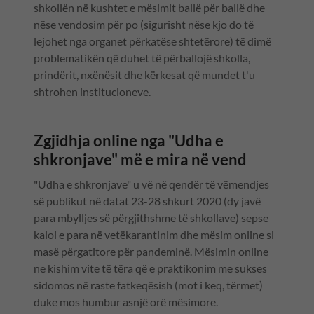
shkollën në kushtet e mësimit ballë për ballë dhe
nëse vendosim për po (sigurisht nëse kjo do të
lejohet nga organet përkatëse shtetërore) të dimë
problematikën që duhet të përballojë shkolla,
prindërit, nxënësit dhe kërkesat që mundet t'u
shtrohen institucioneve.
Zgjidhja online nga "Udha e
shkronjave" më e mira në vend
"Udha e shkronjave" u vë në qendër të vëmendjes
së publikut në datat 23-28 shkurt 2020 (dy javë
para mbylljes së përgjithshme të shkollave) sepse
kaloi e para në vetëkarantinim dhe mësim online si
masë përgatitore për pandeminë. Mësimin online
ne kishim vite të tëra që e praktikonim me sukses
sidomos në raste fatkeqësish (mot i keq, tërmet)
duke mos humbur asnjë orë mësimore.