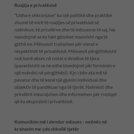
Ruajtja e privatësisë
"Udha e shkronjave" ka një politikë dhe praktikë
shumë të mirë të ruajtjes së privatësisë së
nxënësve, të prindërve dhe të mësuesve të saj. Ne
mendojmë se ky fakt gëzohet masivisht nga të
gjithë ne. Mësuesit trainohen për vlerat e
respektimit të privatësisë. Mësuesit përgjithësisht
nuk kanë akses në notat e lëndëve të tjera
(pavarësisht se ne edhe bisedojmë për formimin e
një nxënësi në përgjithësi). Kjo i bën ata më të
pavarur dhe të kenë një gjykim individual dhe
objektiv të pandikuar nga të tjerët. Nxënësit dhe
prindërit inkurajohen dhe informohen për rreziqet
që ka ekspozimi i privatësisë.
Komunikim më i dendur mësues - nxënës në
krahasim me çdo shkollë tjetër