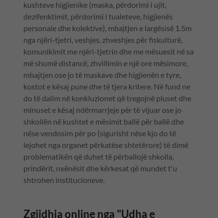
kushteve higjienike (maska, përdorimi i ujit,
dezifenktimit, përdorimi i tualeteve, higjienës
personale dhe kolektive), mbajtjen e largësisë 1.5m
nga njëri-tjetri, veshjes, zhveshjes për fiskulturë,
komunikimit me njëri-tjetrin dhe me mësuesit në sa
më shumë distancë, zhvillimin e një ore mësimore,
mbajtjen ose jo të maskave dhe higjienën e tyre,
kostot e kësaj pune dhe të tjera kritere. Në fund ne
do të dalim në konkluzionet që tregojnë pluset dhe
minuset e kësaj ndërmarrjeje për të vijuar ose jo
shkollën në kushtet e mësimit ballë për ballë dhe
nëse vendosim për po (sigurisht nëse kjo do të
lejohet nga organet përkatëse shtetërore) të dimë
problematikën që duhet të përballojë shkolla,
prindërit, nxënësit dhe kërkesat që mundet t'u
shtrohen institucioneve.
Zgjidhja online nga "Udha e