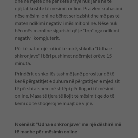
dhe në mjete dhe për këtë arsye nuk janë në të
njëjtat kushte të mësimit online. Pra vlen krahasimi
nëse mësimi online bëhet seriozisht dhe më pas të
maten ndikimi negativ i mësimit online. Nëse nuk
bën mësim online sigurisht që je "top" nga ndikimi
negativ i kompjuterit.
Për të patur një rutinë të mirë, shkolla "Udha e
shkronjave" i bëri pushimet ndërmjet orëve 15
minuta.
Prindërit e shkollës tashmë janë porositur që të
kenë përgatitjet e duhura në përgatitjen e mjedisit
të përshtatshëm në shtëpi për llogari të mësimit
online. Masa të tjera të llojit të mësimit që do të
kemi do të shoqërojnë muajt që vijnë.
Nxënësit "Udha e shkronjave" me një dëshirë më
të madhe për mësimin online