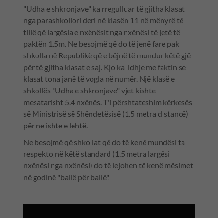
"Udha e shkronjave" ka rregulluar të gjitha klasat
nga parashkollori deri në klasën 11 në mënyrë të
tillë që largësia e nxënësit nga nxënësi të jetë të
paktën 1.5m. Ne besojmë që do të jenë fare pak
shkolla në Republikë që e bëjnë të mundur këtë gjë
për të gjitha klasat e saj. Kjo ka lidhje me faktin se
klasat tona janë të vogla në numër. Një klasë e
shkollës "Udha e shkronjave" vjet kishte
mesatarisht 5.4 nxënës. T'i përshtateshim kërkesës
së Ministrisë së Shëndetësisë (1.5 metra distancë)
për ne ishte e lehtë.
Ne besojmë që shkollat që do të kenë mundësi ta
respektojnë këtë standard (1.5 metra largësi
nxënësi nga nxënësi) do të lejohen të kenë mësimet
në godinë "ballë për ballë".