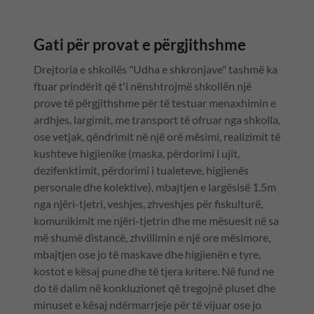
Gati për provat e përgjithshme
Drejtoria e shkollës "Udha e shkronjave" tashmë ka
ftuar prindërit që t'i nënshtrojmë shkollën një
prove të përgjithshme për të testuar menaxhimin e
ardhjes, largimit, me transport të ofruar nga shkolla,
ose vetjak, qëndrimit në një orë mësimi, realizimit të
kushteve higjienike (maska, përdorimi i ujit,
dezifenktimit, përdorimi i tualeteve, higjienës
personale dhe kolektive), mbajtjen e largësisë 1.5m
nga njëri-tjetri, veshjes, zhveshjes për fiskulturë,
komunikimit me njëri-tjetrin dhe me mësuesit në sa
më shumë distancë, zhvillimin e një ore mësimore,
mbajtjen ose jo të maskave dhe higjienën e tyre,
kostot e kësaj pune dhe të tjera kritere. Në fund ne
do të dalim në konkluzionet që tregojnë pluset dhe
minuset e kësaj ndërmarrjeje për të vijuar ose jo