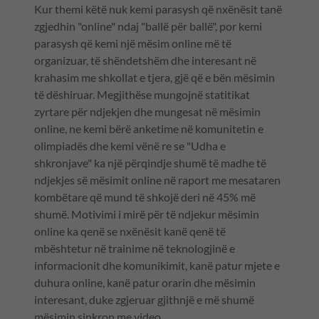
Kur themi këtë nuk kemi parasysh që nxënësit tanë
zgjedhin "online" ndaj "ballë për ballë", por kemi
parasysh që kemi një mësim online më të
organizuar, të shëndetshëm dhe interesant në
krahasim me shkollat e tjera, gjë që e bën mësimin
të dëshiruar. Megjithëse mungojnë statitikat
zyrtare për ndjekjen dhe mungesat në mësimin
online, ne kemi bërë anketime në komunitetin e
olimpiadës dhe kemi vënë re se "Udha e
shkronjave" ka një përqindje shumë të madhe të
ndjekjes së mësimit online në raport me mesataren
kombëtare që mund të shkojë deri në 45% më
shumë. Motivimi i mirë për të ndjekur mësimin
online ka qenë se nxënësit kanë qenë të
mbështetur në trainime në teknologjinë e
informacionit dhe komunikimit, kanë patur mjete e
duhura online, kanë patur orarin dhe mësimin
interesant, duke zgjeruar gjithnjë e më shumë
mësimin sinkron me video.