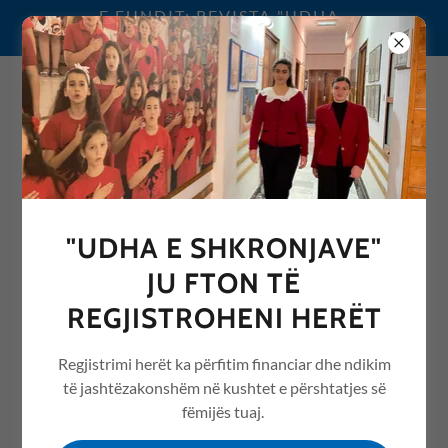
E FUNDIT: REVISTA "UDHA
E SHKRONJAVE" 2026
0692076068
"UDHA E SHKRONJAVE"
REVISTA "UDHA E
JU FTON TË
SHKRONJAVE" ME ARTIKUJ
REGJISTROHENI HERËT
NGA ARSIMI /EDUCATION
Regjistrimi herët ka përfitim financiar dhe ndikim
të jashtëzakonshëm në kushtet e përshtatjes së
fëmijës tuaj.