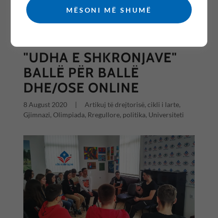
MËSONI MË SHUMË
All Posts
"UDHA E SHKRONJAVE"
BALLË PËR BALLË
DHE/OSE ONLINE
8 August 2020
|
Artikuj të drejtorisë, cikli i larte,
Gjimnazi, Olimpiada, Rregullore, politika, Universiteti