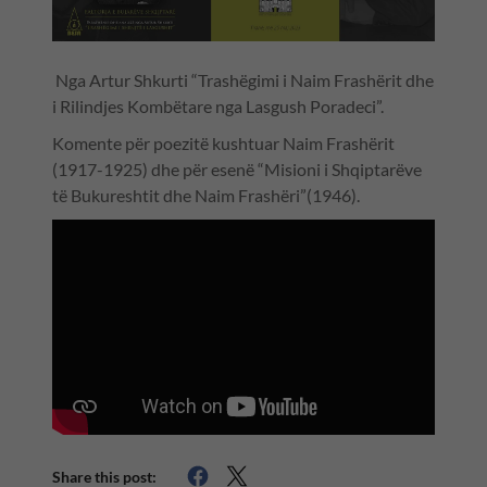
Nga Artur Shkurti “Trashëgimi i Naim Frashërit dhe
i Rilindjes Kombëtare nga Lasgush Poradeci”.
Komente për poezitë kushtuar Naim Frashërit
(1917-1925) dhe për esenë “Misioni i Shqiptarëve
të Bukureshtit dhe Naim Frashëri”(1946).
Share this post: