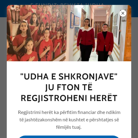
E FUNDIT: REVISTA "UDHA
E SHKRONJAVE" 2026
0692076068
"UDHA E SHKRONJAVE"
REVISTA "UDHA E
JU FTON TË
SHKRONJAVE" ME ARTIKUJ
REGJISTROHENI HERËT
NGA ARSIMI /EDUCATION
Regjistrimi herët ka përfitim financiar dhe ndikim
të jashtëzakonshëm në kushtet e përshtatjes së
fëmijës tuaj.