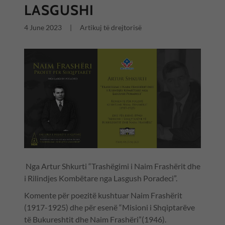
LASGUSHI
4 June 2023
|
Artikuj të drejtorisë
Nga Artur Shkurti “Trashëgimi i Naim Frashërit dhe
i Rilindjes Kombëtare nga Lasgush Poradeci”.
Komente për poezitë kushtuar Naim Frashërit
(1917-1925) dhe për esenë “Misioni i Shqiptarëve
të Bukureshtit dhe Naim Frashëri”(1946).