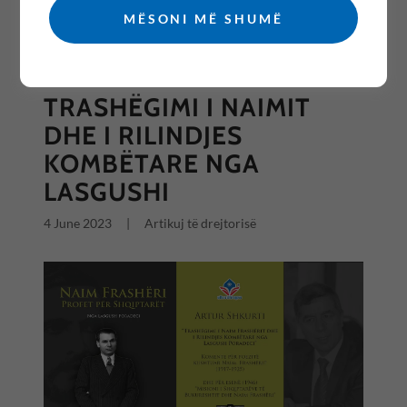
MËSONI MË SHUMË
All Posts
TRASHËGIMI I NAIMIT
DHE I RILINDJES
KOMBËTARE NGA
LASGUSHI
4 June 2023
|
Artikuj të drejtorisë