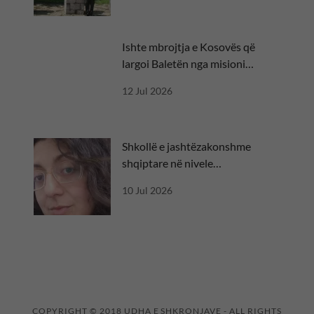
Ishte mbrojtja e Kosovës që
largoi Baletën nga misioni
diplomatik
12 Jul 2026
Shkollë e jashtëzakonshme
shqiptare në nivele
ndërkombëtare
10 Jul 2026
COPYRIGHT © 2018 UDHA E SHKRONJAVE - ALL RIGHTS