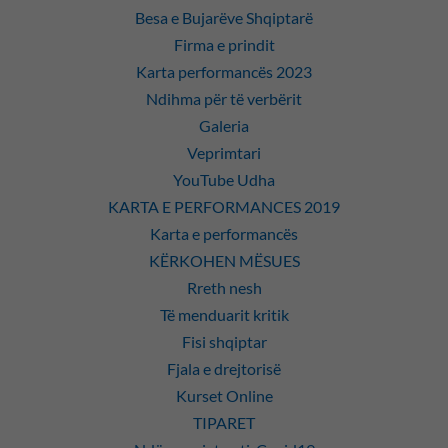
Besa e Bujarëve Shqiptarë
Firma e prindit
Karta performancës 2023
Ndihma për të verbërit
Galeria
Veprimtari
YouTube Udha
KARTA E PERFORMANCES 2019
Karta e performancës
KËRKOHEN MËSUES
Rreth nesh
Të menduarit kritik
Fisi shqiptar
Fjala e drejtorisë
Kurset Online
TIPARET