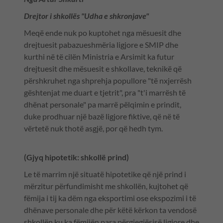
Drejtor i shkollës "Udha e shkronjave"
Meqë ende nuk po kuptohet nga mësuesit dhe
drejtuesit pabazueshmëria ligjore e SMIP dhe
kurthi në të cilën Ministria e Arsimit ka futur
drejtuesit dhe mësuesit e shkollave, teknikë që
përshkruhet nga shprehja popullore "të nxjerrësh
gështenjat me duart e tjetrit", pra "t'i marrësh të
dhënat personale" pa marrë pëlqimin e prindit,
duke prodhuar një bazë ligjore fiktive, që në të
vërtetë nuk thotë asgjë, por që hedh tym.
(Gjyq hipotetik: shkollë prind)
Le të marrim një situatë hipotetike që një prind i
mërzitur përfundimisht me shkollën, kujtohet që
fëmija i tij ka dëm nga eksportimi ose ekspozimi i të
dhënave personale dhe për këtë kërkon ta vendosë
shkollën ku ka fëmijën para përgjegjësisë ligjore dhe