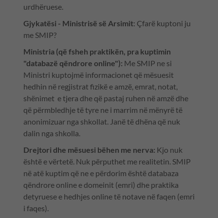
urdhëruese.
Gjykatësi - Ministrisë së Arsimit
: Çfarë kuptoni ju
me SMIP?
Ministria (që fsheh praktikën, pra kuptimin
"databazë qëndrore online"):
Me SMIP ne si
Ministri kuptojmë informacionet që mësuesit
hedhin në regjistrat fizikë e amzë, emrat, notat,
shënimet e tjera dhe që pastaj ruhen në amzë dhe
që përmbledhje të tyre ne i marrim në mënyrë të
anonimizuar nga shkollat. Janë të dhëna që nuk
dalin nga shkolla.
Drejtori dhe mësuesi bëhen me nerva:
Kjo nuk
është e vërtetë. Nuk përputhet me realitetin. SMIP
në atë kuptim që ne e përdorim është databaza
qëndrore online e domeinit (emri) dhe praktika
detyruese e hedhjes online të notave në faqen (emri
i faqes).