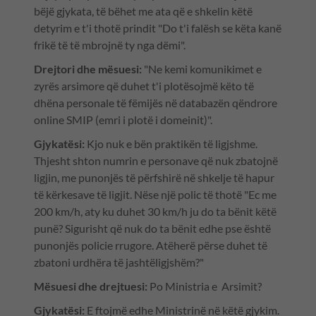
bëjë gjykata, të bëhet me ata që e shkelin këtë
detyrim e t'i thotë prindit "Do t'i falësh se këta kanë
frikë të të mbrojnë ty nga dëmi".
Drejtori dhe mësuesi:
"Ne kemi komunikimet e
zyrës arsimore që duhet t'i plotësojmë këto të
dhëna personale të fëmijës në databazën qëndrore
online SMIP (emri i plotë i domeinit)".
Gjykatësi:
Kjo nuk e bën praktikën të ligjshme.
Thjesht shton numrin e personave që nuk zbatojnë
ligjin, me punonjës të përfshirë në shkelje të hapur
të kërkesave të ligjit. Nëse një polic të thotë "Ec me
200 km/h, aty ku duhet 30 km/h ju do ta bënit këtë
punë? Sigurisht që nuk do ta bënit edhe pse është
punonjës policie rrugore. Atëherë përse duhet të
zbatoni urdhëra të jashtëligjshëm?"
Mësuesi dhe drejtuesi:
Po Ministria e Arsimit?
Gjykatësi:
E ftojmë edhe Ministrinë në këtë gjykim.