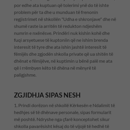
por edhe ata kuptuan që tolerimi ynë do të ishte
problem për ta dhe u munduan të frenonin
regjistrimet në shkollën "Udha e shkronjave" dhe në
shumë raste ia arritën të redukton ndjeshëm
numrin e nxënësve. Prindëri nuk kishin kohë dhe
fuqi arsyetuese të kuptoniin që ne ishim brenda
interesit të tyre dhe ata ishin jashtë interesit të
fëmijës dhe zgjodën shkolla private që ua shitën të
dhënat e fëmijëve, në kuptimin u bënë palë me ata
që i rrëmbyen këto të dhëna në mënyrë të
paligjshme.
ZGJIDHJA SIPAS NESH
1. Prindi dorëzon në shkollë Kërkesën e Ndalimit të
hedhjes së të dhënave personale, sipas formularit
më poshtë. Ndryshe nga çfarë konceptohet sikur
shkolla pavarësisht kësaj do të vijojë të hedhë të