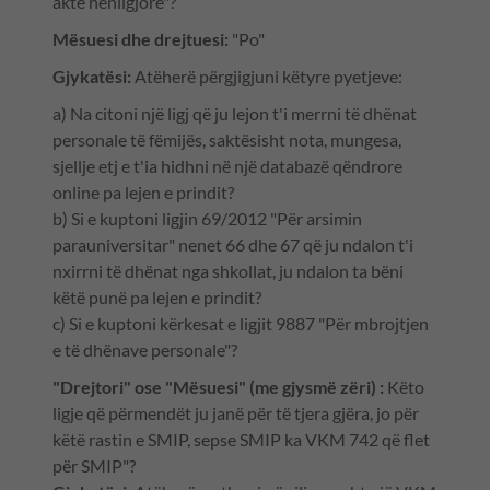
akte nënligjore"?
Mësuesi dhe drejtuesi:
"Po"
Gjykatësi:
Atëherë përgjigjuni këtyre pyetjeve:
a) Na citoni një ligj që ju lejon t'i merrni të dhënat
personale të fëmijës, saktësisht nota, mungesa,
sjellje etj e t'ia hidhni në një databazë qëndrore
online pa lejen e prindit?
b) Si e kuptoni ligjin 69/2012 "Për arsimin
parauniversitar" nenet 66 dhe 67 që ju ndalon t'i
nxirrni të dhënat nga shkollat, ju ndalon ta bëni
këtë punë pa lejen e prindit?
c) Si e kuptoni kërkesat e ligjit 9887 "Për mbrojtjen
e të dhënave personale"?
"Drejtori" ose "Mësuesi" (me gjysmë zëri) :
Këto
ligje që përmendët ju janë për të tjera gjëra, jo për
këtë rastin e SMIP, sepse SMIP ka VKM 742 që flet
për SMIP"?