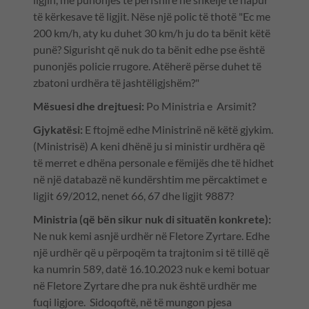
të kërkesave të ligjit. Nëse një polic të thotë "Ec me
200 km/h, aty ku duhet 30 km/h ju do ta bënit këtë
punë? Sigurisht që nuk do ta bënit edhe pse është
punonjës policie rrugore. Atëherë përse duhet të
zbatoni urdhëra të jashtëligjshëm?"
Mësuesi dhe drejtuesi:
Po Ministria e Arsimit?
Gjykatësi:
E ftojmë edhe Ministrinë në këtë gjykim.
(Ministrisë) A keni dhënë ju si ministir urdhëra që
të merret e dhëna personale e fëmijës dhe të hidhet
në një databazë në kundërshtim me përcaktimet e
ligjit 69/2012, nenet 66, 67 dhe ligjit 9887?
Ministria (që bën sikur nuk di situatën konkrete):
Ne nuk kemi asnjë urdhër në Fletore Zyrtare. Edhe
një urdhër që u përpoqëm ta trajtonim si të tillë që
ka numrin 589, datë 16.10.2023 nuk e kemi botuar
në Fletore Zyrtare dhe pra nuk është urdhër me
fuqi ligjore. Sidoqoftë, në të mungon pjesa