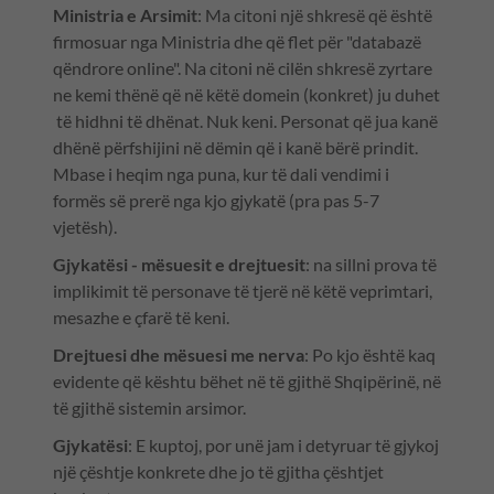
Ministria e Arsimit
: Ma citoni një shkresë që është
firmosuar nga Ministria dhe që flet për "databazë
qëndrore online". Na citoni në cilën shkresë zyrtare
ne kemi thënë që në këtë domein (konkret) ju duhet
të hidhni të dhënat. Nuk keni. Personat që jua kanë
dhënë përfshijini në dëmin që i kanë bërë prindit.
Mbase i heqim nga puna, kur të dali vendimi i
formës së prerë nga kjo gjykatë (pra pas 5-7
vjetësh).
Gjykatësi - mësuesit e drejtuesit
: na sillni prova të
implikimit të personave të tjerë në këtë veprimtari,
mesazhe e çfarë të keni.
Drejtuesi dhe mësuesi me nerva
: Po kjo është kaq
evidente që kështu bëhet në të gjithë Shqipërinë, në
të gjithë sistemin arsimor.
Gjykatësi
: E kuptoj, por unë jam i detyruar të gjykoj
një çështje konkrete dhe jo të gjitha çështjet