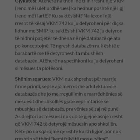
Gjykatësi
: Atëherë na thoni në cilin rresht një VKM
(rend më i ulët urdhërues) ka hedhur poshtë një ligj
(rend më i lartë)? Ku saktësisht? Na lexoni një
rresht të kësaj VKM 742 ku ju detyroheni për diçka
lidhur me SMIP, ku saktësisht VKM 742 ju detyron
të hidhni patjetër të dhëna në një databazë që ata
po konceptojnë. Të ngresh databazën nuk është e
barabartë me të detyrohesh ta mbushësh
databazën. Atëherë na specifikoni ku ju detyroheni
si mësues ta plotësoni.
Shënim sqarues
: VKM nuk shprehet për marrje
firme prindi, sepse ajo merret me arkitekturën e
databazës dhe jo me rregullimin e marrëdhënies së
mësuesit dhe shkolllës gjatë veprimtarisë së
mbushjes së databazës, pra vënies së saj në punë.
As drejtori as mësuesi nuk do të gjejnë asnjë rresht
që VKM 742 të detyrojë mësuesin apo shkollën.
Këtë po ua sqarojmë që është kurth ligjor, por nuk
rreshtin së thëni "kemi frikë të mos e bëjmë".