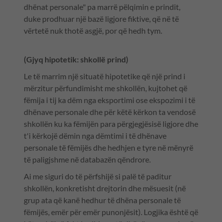
dhënat personale" pa marrë pëlqimin e prindit,
duke prodhuar një bazë ligjore fiktive, që në të
vërtetë nuk thotë asgjë, por që hedh tym.
(Gjyq hipotetik: shkollë prind)
Le të marrim një situatë hipotetike që një prind i
mërzitur përfundimisht me shkollën, kujtohet që
fëmija i tij ka dëm nga eksportimi ose ekspozimi i të
dhënave personale dhe për këtë kërkon ta vendosë
shkollën ku ka fëmijën para përgjegjësisë ligjore dhe
t'i kërkojë dëmin nga dëmtimi i të dhënave
personale të fëmijës dhe hedhjen e tyre në mënyrë
të paligjshme në databazën qëndrore.
Ai me siguri do të përfshijë si palë të paditur
shkollën, konkretisht drejtorin dhe mësuesit (në
grup ata që kanë hedhur të dhëna personale të
fëmijës, emër për emër punonjësit). Logjika është që