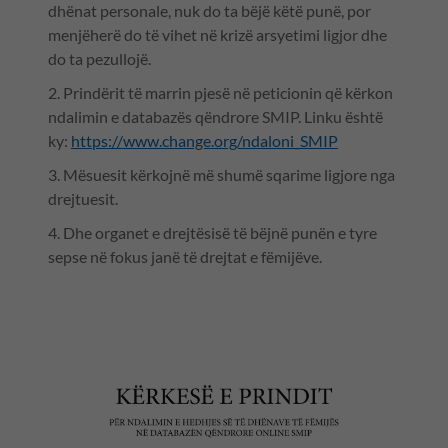
dhënat personale, nuk do ta bëjë këtë punë, por
menjëherë do të vihet në krizë arsyetimi ligjor dhe
do ta pezullojë.
2. Prindërit të marrin pjesë në peticionin që kërkon
ndalimin e databazës qëndrore SMIP. Linku është
ky:
https://www.change.org/ndaloni_SMIP
3. Mësuesit kërkojnë më shumë sqarime ligjore nga
drejtuesit.
4. Dhe organet e drejtësisë të bëjnë punën e tyre
sepse në fokus janë të drejtat e fëmijëve.