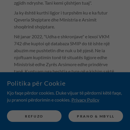
zgjidh ndryshe. Tani kemi çështjen tuaj".
Ja ky është kurthi ligjor i turpshëm ku e ka futur
Qeveria Shqiptare dhe Ministria e Arsimit
shoqërinë shqiptare.
Në janar 2022, "Udha e shkronjave" e lexoi VKM
742 dhe kuptoi që databaza SMIP do të ishte një
abuzim me pushtetin dhe nuk u bë pjesë. Ne ia
njoftuam kuptimin tonë të situatës ligjore edhe
Ministrisë edhe Zyrës Arsimore edhe prindërve
tanë. Kuptuam nga heshtja e tyre që e kishim saktë,
por edhe ata kuptuan që tolerimi ynë do të ishte
Politika për Cookie
problem për ta dhe u munduan të frenonin
regjistrimet në shkollën "Udha e shkronjave" dhe në
Kjo faqe përdor cookies. Duke vijuar të përdorni këtë faqe,
shumë raste ia arritën të redukton ndjeshëm
ju pranoni përdorimin e cookies.
Privacy Policy
numrin e nxënësve. Prindëri nuk kishin kohë dhe
fuqi arsyetuese të kuptoniin që ne ishim brenda
REFUZO
PRANO & MBYLL
interesit të tyre dhe ata ishin jashtë interesit të
fëmijës dhe zgjodën shkolla private që ua shitën të