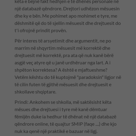
këta e bëjnë fakt hedhjen e të dhënës personale në
një databazë qëndrore. Drejtori udhëzon mësuesin
dhe ky e bën. Me pohimet apo mohimet e tyre, me
dëshmitë që do të sjellin mësuesit dhe drejtuesit do
t'i ofrojnë prindit provën.
Për interes të arsyetimit dhe argumentit, ne po
marrim në shqyrtim mësuesit më korrektë dhe
drejtuesit më korrektë, pra ata që nuk kanë bërë
asgjë veç atyre që u janë urdhëruar nga lart. A i
shpëton korrektesa? A është e mjaftueshme?
Vetëm kështu do të kuptojmë "paradoksin" ligjor në
të cilin futen të gjithë mësuesit dhe drejtuesit e
shkollave shqiptare.
Prindi: Ankohem se shkolla, më saktësisht këta
mësues dhe drejtuesi i tyre më kanë dëmtuar
fëmijën duke ia hedhur të dhënat në një databazë
qëndrore online, të quajtur SMIP (faqe ....) dhe kjo
nuk ka qenë një praktikë e bazuar në ligj.