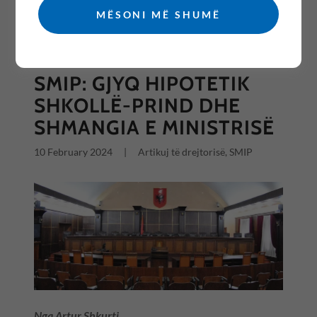
MËSONI MË SHUMË
All Posts
SMIP: GJYQ HIPOTETIK
SHKOLLË-PRIND DHE
SHMANGIA E MINISTRISË
10 February 2024
|
Artikuj të drejtorisë, SMIP
Nga Artur Shkurti