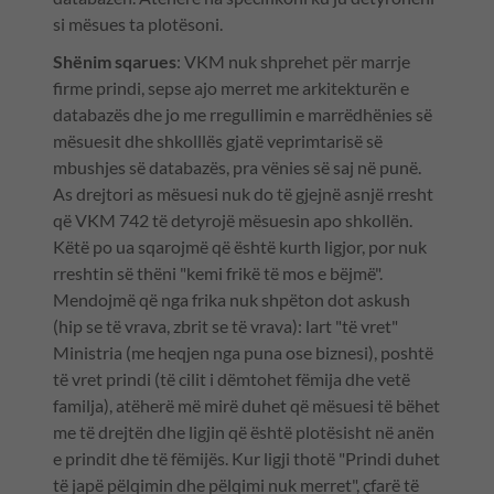
si mësues ta plotësoni.
Shënim sqarues
: VKM nuk shprehet për marrje
firme prindi, sepse ajo merret me arkitekturën e
databazës dhe jo me rregullimin e marrëdhënies së
mësuesit dhe shkolllës gjatë veprimtarisë së
mbushjes së databazës, pra vënies së saj në punë.
As drejtori as mësuesi nuk do të gjejnë asnjë rresht
që VKM 742 të detyrojë mësuesin apo shkollën.
Këtë po ua sqarojmë që është kurth ligjor, por nuk
rreshtin së thëni "kemi frikë të mos e bëjmë".
Mendojmë që nga frika nuk shpëton dot askush
(hip se të vrava, zbrit se të vrava): lart "të vret"
Ministria (me heqjen nga puna ose biznesi), poshtë
të vret prindi (të cilit i dëmtohet fëmija dhe vetë
familja), atëherë më mirë duhet që mësuesi të bëhet
me të drejtën dhe ligjin që është plotësisht në anën
e prindit dhe të fëmijës. Kur ligji thotë "Prindi duhet
të japë pëlqimin dhe pëlqimi nuk merret", çfarë të