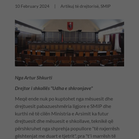
10 February 2024
|
Artikuj të drejtorisë, SMIP
Nga Artur Shkurti
Drejtor i shkollës "Udha e shkronjave"
Meqë ende nuk po kuptohet nga mësuesit dhe
drejtuesit pabazueshmëria ligjore e SMIP dhe
kurthi në të cilën Ministria e Arsimit ka futur
drejtuesit dhe mësuesit e shkollave, teknikë që
përshkruhet nga shprehja popullore "të nxjerrësh
gështenjat me duart e tjetrit", pra "t'i marrësh të