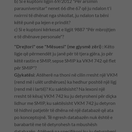
b) Si e kuptoni ligjin 69/2012 "Për arsimin
parauniversitar" nenet 66 dhe 67 që ju ndalon t'i
nxirrni të dhënat nga shkollat, ju ndalon ta bëni
këtë punë pa lejen e prindit?
c) Si e kuptoni kërkesat e ligjit 9887 "Për mbrojtjen
e të dhënave personale"?
"Drejtori" ose "Mësuesi" (me gjysmë zëri) :
Këto
ligje që përmendët ju janë për të tjera gjëra, jo për
këtë rastin e SMIP, sepse SMIP ka VKM 742 që flet
për SMIP"?
Gjykatësi
: Atëherë na thoni në cilin rresht një VKM
(rend më i ulët urdhërues) ka hedhur poshtë një ligj
(rend më i lartë)? Ku saktësisht? Na lexoni një
rresht të kësaj VKM 742 ku ju detyroheni për diçka
lidhur me SMIP, ku saktësisht VKM 742 ju detyron
të hidhni patjetër të dhëna në një databazë që ata
po konceptojnë. Të ngresh databazën nuk është e
barabartë me të detyrohesh ta mbushësh
databazën. Atëherë na specifikoni ku ju detyroheni