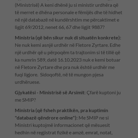
(Ministrisë) A keni dhënë ju si ministir urdhëra që
të merret e dhëna personale e fëmijës dhe të hidhet
në një databazë në kundërshtim me përcaktimet e
ligjit 69/2012, nenet 66, 67 dhe ligjit 9887?
Ministria (që bën sikur nuk di situatën konkrete):
Ne nuk kemi asnjë urdhër në Fletore Zyrtare. Edhe
një urdhër që u përpoqëm ta trajtonim si të tillë që
ka numrin 589, datë 16.10.2023 nuk e kemi botuar
në Fletore Zyrtare dhe pra nuk është urdhër me
fuqi ligjore. Sidoqoftë, në të mungon pjesa
urdhëruese.
Gjykatësi - Ministrisë së Arsimit
: Çfarë kuptoni ju
me SMIP?
Ministria (që fsheh praktikën, pra kuptimin
"databazë qëndrore online"):
Me SMIP ne si
Ministri kuptojmë informacionet që mësuesit
hedhin në regjistrat fizikë e amzë, emrat, notat,