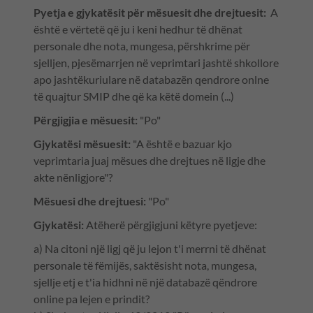
Pyetja e gjykatësit për mësuesit dhe drejtuesit:
A
është e vërtetë që ju i keni hedhur të dhënat
personale dhe nota, mungesa, përshkrime për
sjelljen, pjesëmarrjen në veprimtari jashtë shkollore
apo jashtëkuriulare në databazën qendrore onlne
të quajtur SMIP dhe që ka këtë domein (...)
Përgjigjia e mësuesit:
"Po"
Gjykatësi mësuesit:
"A është e bazuar kjo
veprimtaria juaj mësues dhe drejtues në ligje dhe
akte nënligjore"?
Mësuesi dhe drejtuesi:
"Po"
Gjykatësi:
Atëherë përgjigjuni këtyre pyetjeve:
a) Na citoni një ligj që ju lejon t'i merrni të dhënat
personale të fëmijës, saktësisht nota, mungesa,
sjellje etj e t'ia hidhni në një databazë qëndrore
online pa lejen e prindit?