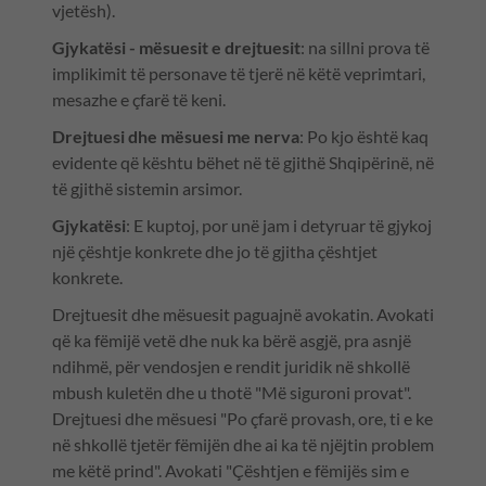
vjetësh).
Gjykatësi - mësuesit e drejtuesit
: na sillni prova të
implikimit të personave të tjerë në këtë veprimtari,
mesazhe e çfarë të keni.
Drejtuesi dhe mësuesi me nerva
: Po kjo është kaq
evidente që kështu bëhet në të gjithë Shqipërinë, në
të gjithë sistemin arsimor.
Gjykatësi
: E kuptoj, por unë jam i detyruar të gjykoj
një çështje konkrete dhe jo të gjitha çështjet
konkrete.
Drejtuesit dhe mësuesit paguajnë avokatin. Avokati
që ka fëmijë vetë dhe nuk ka bërë asgjë, pra asnjë
ndihmë, për vendosjen e rendit juridik në shkollë
mbush kuletën dhe u thotë "Më siguroni provat".
Drejtuesi dhe mësuesi "Po çfarë provash, ore, ti e ke
në shkollë tjetër fëmijën dhe ai ka të njëjtin problem
me këtë prind". Avokati "Çështjen e fëmijës sim e