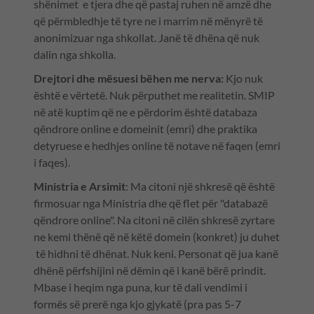
shënimet e tjera dhe që pastaj ruhen në amzë dhe
që përmbledhje të tyre ne i marrim në mënyrë të
anonimizuar nga shkollat. Janë të dhëna që nuk
dalin nga shkolla.
Drejtori dhe mësuesi bëhen me nerva:
Kjo nuk
është e vërtetë. Nuk përputhet me realitetin. SMIP
në atë kuptim që ne e përdorim është databaza
qëndrore online e domeinit (emri) dhe praktika
detyruese e hedhjes online të notave në faqen (emri
i faqes).
Ministria e Arsimit
: Ma citoni një shkresë që është
firmosuar nga Ministria dhe që flet për "databazë
qëndrore online". Na citoni në cilën shkresë zyrtare
ne kemi thënë që në këtë domein (konkret) ju duhet
të hidhni të dhënat. Nuk keni. Personat që jua kanë
dhënë përfshijini në dëmin që i kanë bërë prindit.
Mbase i heqim nga puna, kur të dali vendimi i
formës së prerë nga kjo gjykatë (pra pas 5-7