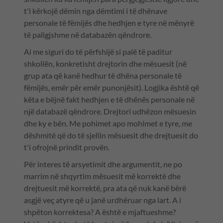
t'i kërkojë dëmin nga dëmtimi i të dhënave
personale të fëmijës dhe hedhjen e tyre në mënyrë
të paligjshme në databazën qëndrore.
Ai me siguri do të përfshijë si palë të paditur
shkollën, konkretisht drejtorin dhe mësuesit (në
grup ata që kanë hedhur të dhëna personale të
fëmijës, emër për emër punonjësit). Logjika është që
këta e bëjnë fakt hedhjen e të dhënës personale në
një databazë qëndrore. Drejtori udhëzon mësuesin
dhe ky e bën. Me pohimet apo mohimet e tyre, me
dëshmitë që do të sjellin mësuesit dhe drejtuesit do
t'i ofrojnë prindit provën.
Për interes të arsyetimit dhe argumentit, ne po
marrim në shqyrtim mësuesit më korrektë dhe
drejtuesit më korrektë, pra ata që nuk kanë bërë
asgjë veç atyre që u janë urdhëruar nga lart. A i
shpëton korrektesa? A është e mjaftueshme?