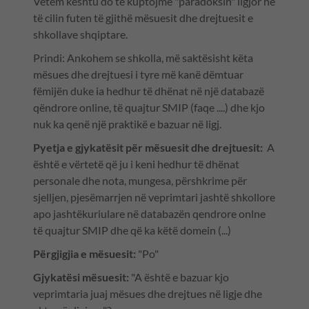
Vetëm kështu do të kuptojmë "paradoksin" ligjor në
të cilin futen të gjithë mësuesit dhe drejtuesit e
shkollave shqiptare.
Prindi: Ankohem se shkolla, më saktësisht këta
mësues dhe drejtuesi i tyre më kanë dëmtuar
fëmijën duke ia hedhur të dhënat në një databazë
qëndrore online, të quajtur SMIP (faqe ....) dhe kjo
nuk ka qenë një praktikë e bazuar në ligj.
Pyetja e gjykatësit për mësuesit dhe drejtuesit:
A
është e vërtetë që ju i keni hedhur të dhënat
personale dhe nota, mungesa, përshkrime për
sjelljen, pjesëmarrjen në veprimtari jashtë shkollore
apo jashtëkuriulare në databazën qendrore onlne
të quajtur SMIP dhe që ka këtë domein (...)
Përgjigjia e mësuesit:
"Po"
Gjykatësi mësuesit:
"A është e bazuar kjo
veprimtaria juaj mësues dhe drejtues në ligje dhe