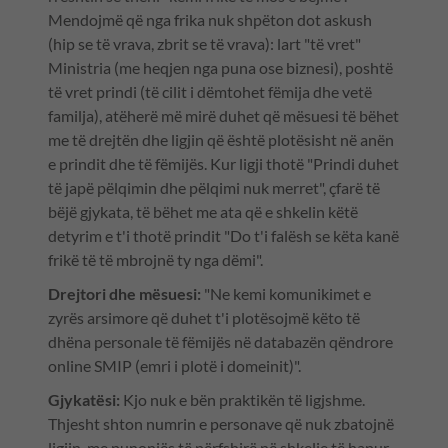
Mendojmë që nga frika nuk shpëton dot askush
(hip se të vrava, zbrit se të vrava): lart "të vret"
Ministria (me heqjen nga puna ose biznesi), poshtë
të vret prindi (të cilit i dëmtohet fëmija dhe vetë
familja), atëherë më mirë duhet që mësuesi të bëhet
me të drejtën dhe ligjin që është plotësisht në anën
e prindit dhe të fëmijës. Kur ligji thotë "Prindi duhet
të japë pëlqimin dhe pëlqimi nuk merret", çfarë të
bëjë gjykata, të bëhet me ata që e shkelin këtë
detyrim e t'i thotë prindit "Do t'i falësh se këta kanë
frikë të të mbrojnë ty nga dëmi".
Drejtori dhe mësuesi:
"Ne kemi komunikimet e
zyrës arsimore që duhet t'i plotësojmë këto të
dhëna personale të fëmijës në databazën qëndrore
online SMIP (emri i plotë i domeinit)".
Gjykatësi:
Kjo nuk e bën praktikën të ligjshme.
Thjesht shton numrin e personave që nuk zbatojnë
ligjin, me punonjës të përfshirë në shkelje të hapur