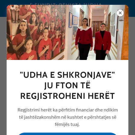
E FUNDIT: REVISTA "UDHA
E SHKRONJAVE" 2026
0692076068
"UDHA E SHKRONJAVE"
REVISTA "UDHA E
JU FTON TË
SHKRONJAVE" ME ARTIKUJ
REGJISTROHENI HERËT
NGA ARSIMI /EDUCATION
Regjistrimi herët ka përfitim financiar dhe ndikim
të jashtëzakonshëm në kushtet e përshtatjes së
fëmijës tuaj.