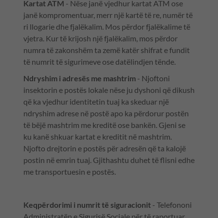
Kartat ATM
- Nëse janë vjedhur kartat ATM ose
janë kompromentuar, merr një kartë të re, numër të
ri llogarie dhe fjalëkalim. Mos përdor fjalëkalime të
vjetra. Kur të krijosh një fjalëkalim, mos përdor
numra të zakonshëm ta zemë katër shifrat e fundit
të numrit të sigurimeve ose datëlindjen tënde.
Ndryshim i adresës me mashtrim
- Njoftoni
insektorin e postës lokale nëse ju dyshoni që dikush
që ka vjedhur identitetin tuaj ka skeduar një
ndryshim adrese në postë apo ka përdorur postën
të bëjë mashtrim me kreditë ose bankën. Gjeni se
ku kanë shkuar kartat e kreditit në mashtrim.
Njofto drejtorin e postës për adresën që ta kalojë
postin në emrin tuaj. Gjithashtu duhet të flisni edhe
me transportuesin e postës.
Keqpërdorimi i numrit të siguracionit
- Telefononi
Administratën e Sigurisë Sociale për të raportuar