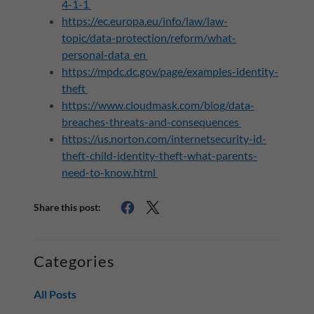
4-1-1
https://ec.europa.eu/info/law/law-
topic/data-protection/reform/what-
personal-data_en
https://mpdc.dc.gov/page/examples-identity-
theft
https://www.cloudmask.com/blog/data-
breaches-threats-and-consequences
https://us.norton.com/internetsecurity-id-
theft-child-identity-theft-what-parents-
need-to-know.html
Share this post:
Categories
All Posts