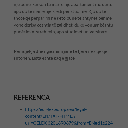
një punë, kërkon të marrë një apartament me qera,
apo do të marrë një kredi për studime. Kjo do të
thotë që përparimi në këto punë të shtyhet për më
vonë derisa çështja të zgjidhet, duke vonuar kështu
punësimin, strehimin, apo studimet universitare.
Përndjekja dhe ngacmimi janë të tjera rreziqe që
shtohen. Lista është kaq e gjatë.
REFERENCA
https://eur-lex.europa.eu/legal-
content/EN/TXT/HTML/?
uri=CELEX:32016R0679&from=EN#d1e224