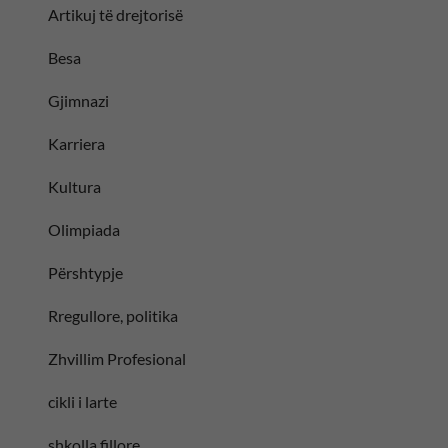
Artikuj të drejtorisë
Besa
Gjimnazi
Karriera
Kultura
Olimpiada
Përshtypje
Rregullore, politika
Zhvillim Profesional
cikli i larte
shkolla fillore