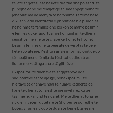
të jetë shqetësuese në këtë drejtim dhe po ashtu të
punojnë edhe me fëmijët që shumë shpejt mund të
jenë viktima në mënyra të ndryshme, ta zemë nëse
dikush vjedh identitetin e prindit ose një punonjësi
në ndihmë të familjes dhe kërkon të marrë besimin
e fëmijës duke raportuar në komunikim të dhëna
sensitive me anë të të cilave kërkohet të fitohet
besimi i fëmijës dhe ta bëjë atë që verbtas të bëjë
këtë apo atë gjë. Kështu sasia e informacionit që do
të mbajë mend fëmija do të shtohet dhe stresi i
lidhur me këtë nga ana e të gjithëve.
Ekspozimi i të dhënave të shqiptarëve ndaj
shqiptarëve është një gjë, por ekspozimi i të
njëjtave të dhënave ndaj të huajve keqbërës që
kanë të dhënat tona është një nivel rreziku që
tashmë nuk mund të ndalet. Me të dhënat tona ne
nuk jemi vetëm qytetarë të Shqipërisë por edhe të
botës. Shumë nuk do të duan të bëjnë biznes me