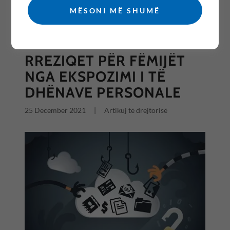
MËSONI MË SHUMË
All Posts
RREZIQET PËR FËMIJËT
NGA EKSPOZIMI I TË
DHËNAVE PERSONALE
25 December 2021
|
Artikuj të drejtorisë