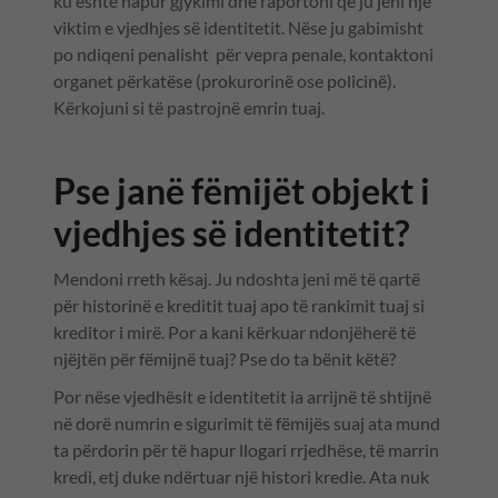
ku është hapur gjykimi dhe raportoni që ju jeni një
viktim e vjedhjes së identitetit. Nëse ju gabimisht
po ndiqeni penalisht për vepra penale, kontaktoni
organet përkatëse (prokurorinë ose policinë).
Kërkojuni si të pastrojnë emrin tuaj.
Pse janë fëmijët objekt i
vjedhjes së identitetit?
Mendoni rreth kësaj. Ju ndoshta jeni më të qartë
për historinë e kreditit tuaj apo të rankimit tuaj si
kreditor i mirë. Por a kani kërkuar ndonjëherë të
njëjtën për fëmijnë tuaj? Pse do ta bënit këtë?
Por nëse vjedhësit e identitetit ia arrijnë të shtijnë
në dorë numrin e sigurimit të fëmijës suaj ata mund
ta përdorin për të hapur llogari rrjedhëse, të marrin
kredi, etj duke ndërtuar një histori kredie. Ata nuk