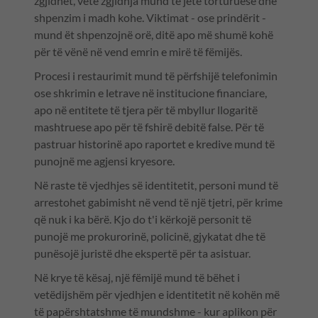
zgjidhet, vetë zgjidhja mund të jetë torturuese dhe
shpenzim i madh kohe. Viktimat - ose prindërit -
mund ët shpenzojnë orë, ditë apo më shumë kohë
për të vënë në vend emrin e mirë të fëmijës.
Procesi i restaurimit mund të përfshijë telefonimin
ose shkrimin e letrave në institucione financiare,
apo në entitete të tjera për të mbyllur llogaritë
mashtruese apo për të fshirë debitë false. Për të
pastruar historinë apo raportet e kredive mund të
punojnë me agjensi kryesore.
Në raste të vjedhjes së identitetit, personi mund të
arrestohet gabimisht në vend të një tjetri, për krime
që nuk i ka bërë. Kjo do t'i kërkojë personit të
punojë me prokurorinë, policinë, gjykatat dhe të
punësojë juristë dhe ekspertë për ta asistuar.
Në krye të kësaj, një fëmijë mund të bëhet i
vetëdijshëm për vjedhjen e identitetit në kohën më
të papërshtatshme të mundshme - kur aplikon për