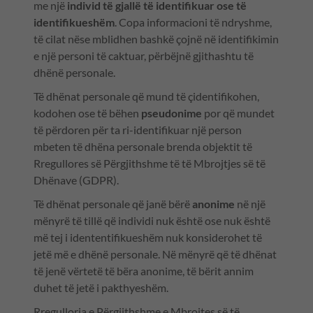
me një
individ të gjallë të identifikuar ose të
identifikueshëm
. Copa informacioni të ndryshme,
të cilat nëse mblidhen bashkë çojnë në identifikimin
e një personi të caktuar, përbëjnë gjithashtu të
dhënë personale.
Të dhënat personale që mund të çidentifikohen,
kodohen ose të bëhen
pseudonime
por që mundet
të përdoren për ta ri-identifikuar një person
mbeten të dhëna personale brenda objektit të
Rregullores së Përgjithshme të të Mbrojtjes së të
Dhënave (GDPR).
Të dhënat personale që janë bërë
anonime
në një
mënyrë të tillë që individi nuk është ose nuk është
më tej i idententifikueshëm nuk konsiderohet të
jetë më e dhënë personale. Në mënyrë që të dhënat
të jenë vërtetë të bëra anonime, të bërit annim
duhet të jetë i pakthyeshëm.
Rregullorja e Përgjithshme e Mbrojtes së të