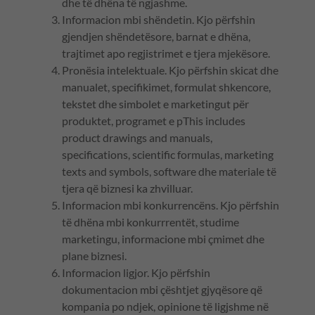
dhe të dhëna të ngjashme.
Informacion mbi shëndetin. Kjo përfshin
gjendjen shëndetësore, barnat e dhëna,
trajtimet apo regjistrimet e tjera mjekësore.
Pronësia intelektuale. Kjo përfshin skicat dhe
manualet, specifikimet, formulat shkencore,
tekstet dhe simbolet e marketingut për
produktet, programet e pThis includes
product drawings and manuals,
specifications, scientific formulas, marketing
texts and symbols, software dhe materiale të
tjera që biznesi ka zhvilluar.
Informacion mbi konkurrencëns. Kjo përfshin
të dhëna mbi konkurrrentët, studime
marketingu, informacione mbi çmimet dhe
plane biznesi.
Informacion ligjor. Kjo përfshin
dokumentacion mbi çështjet gjyqësore që
kompania po ndjek, opinione të ligjshme në