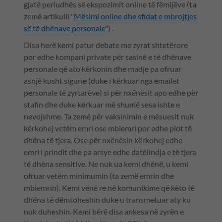
gjatë periudhës së ekspozimit online të fëmijëve (ta
zemë artikulli "
Mësimi online dhe sfidat e mbrojtjes
së të dhënave personale
") .
Disa herë kemi patur debate me zyrat shtetërore
por edhe kompani private për sasinë e të dhënave
personale që ato kërkonin dhe madje pa ofruar
asnjë kusht sigurie (duke i kërkuar nga emailet
personale të zyrtarëve) si për nxënësit apo edhe për
stafin dhe duke kërkuar më shumë sesa ishte e
nevojshme. Ta zemë për vaksinimin e mësuesit nuk
kërkohej vetëm emri ose mbiemri por edhe plot të
dhëna të tjera. Ose për nxënësin kërkohej edhe
emri i prindit dhe pa arsye edhe datëlindja e të tjera
të dhëna sensitive. Ne nuk ua kemi dhënë, u kemi
ofruar vetëm minimumin (ta zemë emrin dhe
mbiemrin). Kemi vënë re në komunikime që këto të
dhëna të dëmtoheshin duke u transmetuar aty ku
nuk duheshin. Kemi bërë disa ankesa në zyrën e