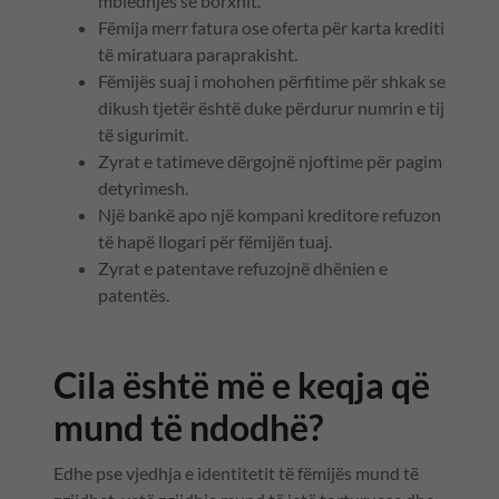
mbledhjes së borxhit.
Fëmija merr fatura ose oferta për karta krediti
të miratuara paraprakisht.
Fëmijës suaj i mohohen përfitime për shkak se
dikush tjetër është duke përdurur numrin e tij
të sigurimit.
Zyrat e tatimeve dërgojnë njoftime për pagim
detyrimesh.
Një bankë apo një kompani kreditore refuzon
të hapë llogari për fëmijën tuaj.
Zyrat e patentave refuzojnë dhënien e
patentës.
Cila është më e keqja që
mund të ndodhë?
Edhe pse vjedhja e identitetit të fëmijës mund të