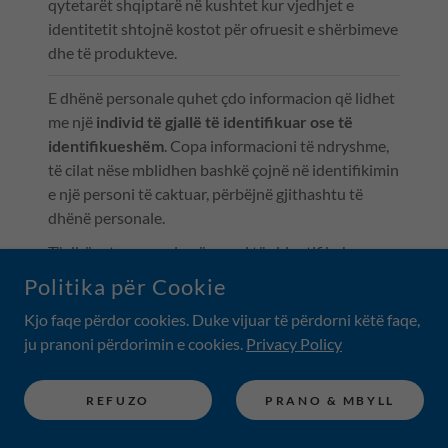
qytetarët shqiptarë në kushtet kur vjedhjet e
identitetit shtojnë kostot për ofruesit e shërbimeve
dhe të produkteve.
E dhënë personale quhet çdo informacion që lidhet
me një
individ të gjallë të identifikuar ose të
identifikueshëm
. Copa informacioni të ndryshme,
të cilat nëse mblidhen bashkë çojnë në identifikimin
e një personi të caktuar, përbëjnë gjithashtu të
dhënë personale.
Të dhënat personale që mund të çidentifikohen,
kodohen ose të bëhen
pseudonime
por që mundet
Politika për Cookie
të përdoren për ta ri-identifikuar një person
Kjo faqe përdor cookies. Duke vijuar të përdorni këtë faqe,
mbeten të dhëna personale brenda objektit të
ju pranoni përdorimin e cookies.
Privacy Policy
Rregullores së Përgjithshme të të Mbrojtjes së të
Dhënave (GDPR).
REFUZO
PRANO & MBYLL
Të dhënat personale që janë bërë
anonime
në një
mënyrë të tillë që individi nuk është ose nuk është