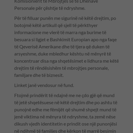
Komisionierit të Mbrojtjes së të Dhënave
Personale për çështje të ndryshme.
Për të filluar punën me sigurinë në këtë drejtim, po
botojmë këtë artikull që sjell të përkthyer
informacione me vlerë të marra nga burime të
besuara si ligjet e Bashkimit Europian apo nga faqe
të Qeverisë Amerikane dhe të tjera që duken të
arsyeshme, duke mbledhur kështu në mënyrë të
koncentruar disa nga shqetësimet e lidhura me këtë
drejtim të rëndësishëm të mbrojtjes personale,
familjare dhe të biznesit.
Linket janë vendosur në fund.
Ftojmë prindërit të ndajnë me ne çdo gjë që mund
të jetë shqetësuese në këtë drejtim dhe po ashtu të
punojnë edhe me fëmijët që shumë shpejt mund të
jenë viktima në mënyra të ndryshme, ta zemë nëse
dikush vjedh identitetin e prindit ose një punonjësi
në ndihmë të familjes dhe kërkon të marrë besimin