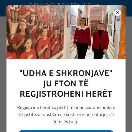
E FUNDIT: REVISTA "UDHA
E SHKRONJAVE" 2026
0692076068
"UDHA E SHKRONJAVE"
REVISTA "UDHA E
JU FTON TË
SHKRONJAVE" ME ARTIKUJ
REGJISTROHENI HERËT
NGA ARSIMI /EDUCATION
Regjistrimi herët ka përfitim financiar dhe ndikim
të jashtëzakonshëm në kushtet e përshtatjes së
fëmijës tuaj.