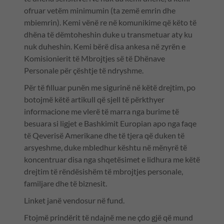
ofruar vetëm minimumin (ta zemë emrin dhe
mbiemrin). Kemi vënë re në komunikime që këto të
dhëna të dëmtoheshin duke u transmetuar aty ku
nuk duheshin. Kemi bërë disa ankesa në zyrën e
Komisionierit të Mbrojtjes së të Dhënave
Personale për çështje të ndryshme.
Për të filluar punën me sigurinë në këtë drejtim, po
botojmë këtë artikull që sjell të përkthyer
informacione me vlerë të marra nga burime të
besuara si ligjet e Bashkimit Europian apo nga faqe
të Qeverisë Amerikane dhe të tjera që duken të
arsyeshme, duke mbledhur kështu në mënyrë të
koncentruar disa nga shqetësimet e lidhura me këtë
drejtim të rëndësishëm të mbrojtjes personale,
familjare dhe të biznesit.
Linket janë vendosur në fund.
Ftojmë prindërit të ndajnë me ne çdo gjë që mund