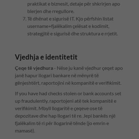
praktikat e biznesit, detaje për shkrirjen apo
blerjen dhe rregullore.
Të dhënat e sigurisë IT. Kjo përfshin listat
username+fjalëkalim çelësat e kodimit,
strategjitë e sigurisë dhe struktura e rrjetit.
Vjedhja e identitetit
Çeqe të vjedhura
- Nëse ju kanë vjedhur çeqet apo
janë hapur llogari bankare në mënyrë të
gënjeshtërt, raportojini në kompanitë e verifikimit.
If you have had checks stolen or bank accounts set
up fraudulently, raportojeni atë tek kompanitë e
verifikimit. Mbyll llogaritë e çeqeve ose të
depozitave dhe hap llogari të re. Jepi bankës një
fjalëkalim të ri për llogarinë tënde (jo emrin e
mamasë).