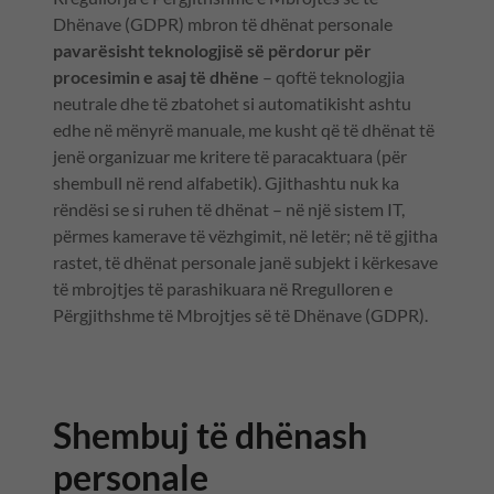
Dhënave (GDPR) mbron të dhënat personale
pavarësisht teknologjisë së përdorur për
procesimin e asaj të dhëne
– qoftë teknologjia
neutrale dhe të zbatohet si automatikisht ashtu
edhe në mënyrë manuale, me kusht që të dhënat të
jenë organizuar me kritere të paracaktuara (për
shembull në rend alfabetik). Gjithashtu nuk ka
rëndësi se si ruhen të dhënat – në një sistem IT,
përmes kamerave të vëzhgimit, në letër; në të gjitha
rastet, të dhënat personale janë subjekt i kërkesave
të mbrojtjes të parashikuara në Rregulloren e
Përgjithshme të Mbrojtjes së të Dhënave (GDPR).
Shembuj të dhënash
personale