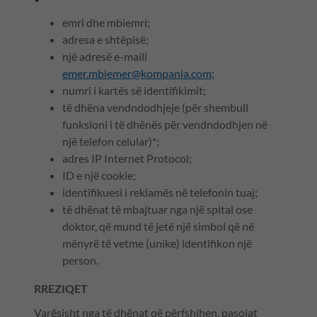
emri dhe mbiemri;
adresa e shtëpisë;
një adresë e-maili
emer.mbiemer@kompania.com
;
numri i kartës së identifikimit;
të dhëna vendndodhjeje (për shembull
funksioni i të dhënës për vendndodhjen në
një telefon celular)*;
adres IP Internet Protocol;
ID e një cookie;
identifikuesi i reklamës në telefonin tuaj;
të dhënat të mbajtuar nga një spital ose
doktor, që mund të jetë një simbol që në
mënyrë të vetme (unike) identifikon një
person.
RREZIQET
Varësisht nga të dhënat që përfshihen, pasojat