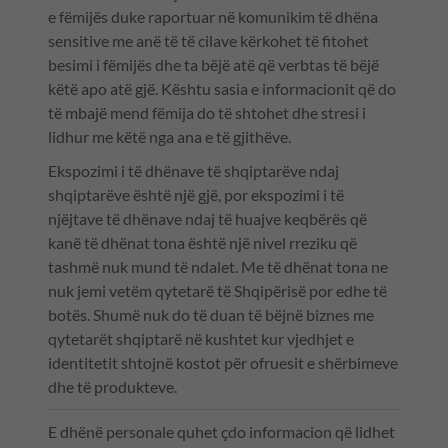
e fëmijës duke raportuar në komunikim të dhëna
sensitive me anë të të cilave kërkohet të fitohet
besimi i fëmijës dhe ta bëjë atë që verbtas të bëjë
këtë apo atë gjë. Kështu sasia e informacionit që do
të mbajë mend fëmija do të shtohet dhe stresi i
lidhur me këtë nga ana e të gjithëve.
Ekspozimi i të dhënave të shqiptarëve ndaj
shqiptarëve është një gjë, por ekspozimi i të
njëjtave të dhënave ndaj të huajve keqbërës që
kanë të dhënat tona është një nivel rreziku që
tashmë nuk mund të ndalet. Me të dhënat tona ne
nuk jemi vetëm qytetarë të Shqipërisë por edhe të
botës. Shumë nuk do të duan të bëjnë biznes me
qytetarët shqiptarë në kushtet kur vjedhjet e
identitetit shtojnë kostot për ofruesit e shërbimeve
dhe të produkteve.
E dhënë personale quhet çdo informacion që lidhet