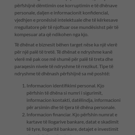
përfshijnë dëmtimin ose korruptimin e të dhënave
personale, daljen e informacionit konfidencial,
vjedhjen e pronësisë intelektuale dhe të kërkesave
rregullatore për të njoftuar ose mundësishst për të
kompesuar ata që ndikohen nga kjo.
Të dhënat e biznesit bëhen target nëse ka një vlerë
për një palë të tretë. Të dhënat e ndryshme kanë
vlerë më pak ose më shumë për palë të treta dhe
paraqesin nivele të ndryshme të rrezikut. Tipe të
ndryshme të dhënash përfshijnë sa më poshtë:
Informacion identifikimi personal. Kjo
përfshin të dhëna si numri i sigurimit,
informacion kontakti, datëlindja, informacioni
për arsimin dhe të tjera të dhëna personale.
Informacion financiar. Kjo përfshin numrat e
kartave të llogarive bankare, datat e skadimit
të tyre, llogaritë bankare, detajet e investimit