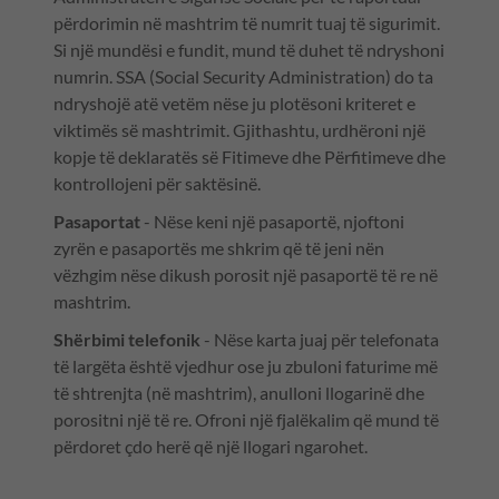
përdorimin në mashtrim të numrit tuaj të sigurimit.
Si një mundësi e fundit, mund të duhet të ndryshoni
numrin. SSA (Social Security Administration) do ta
ndryshojë atë vetëm nëse ju plotësoni kriteret e
viktimës së mashtrimit. Gjithashtu, urdhëroni një
kopje të deklaratës së Fitimeve dhe Përfitimeve dhe
kontrollojeni për saktësinë.
Pasaportat
- Nëse keni një pasaportë, njoftoni
zyrën e pasaportës me shkrim që të jeni nën
vëzhgim nëse dikush porosit një pasaportë të re në
mashtrim.
Shërbimi telefonik
- Nëse karta juaj për telefonata
të largëta është vjedhur ose ju zbuloni faturime më
të shtrenjta (në mashtrim), anulloni llogarinë dhe
porositni një të re. Ofroni një fjalëkalim që mund të
përdoret çdo herë që një llogari ngarohet.