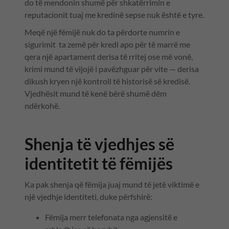
do të mendonin shumë për shkatërrimin e
reputacionit tuaj me kredinë sepse nuk është e tyre.
Meqë një fëmijë nuk do ta përdorte numrin e
sigurimit ta zemë për kredi apo për të marrë me
qera një apartament derisa të rritej ose më vonë,
krimi mund të vijojë i pavëzhguar për vite — derisa
dikush kryen një kontroll të historisë së kredisë.
Vjedhësit mund të kenë bërë shumë dëm
ndërkohë.
Shenja të vjedhjes së
identitetit të fëmijës
Ka pak shenja që fëmija juaj mund të jetë viktimë e
një vjedhje identiteti, duke përfshirë:
Fëmija merr telefonata nga agjensitë e