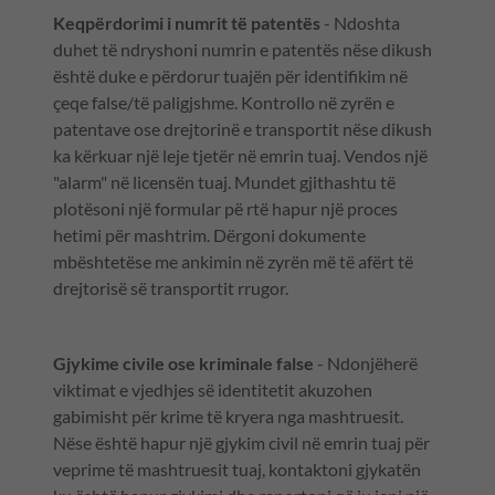
Keqpërdorimi i numrit të patentës
- Ndoshta
duhet të ndryshoni numrin e patentës nëse dikush
është duke e përdorur tuajën për identifikim në
çeqe false/të paligjshme. Kontrollo në zyrën e
patentave ose drejtorinë e transportit nëse dikush
ka kërkuar një leje tjetër në emrin tuaj. Vendos një
"alarm" në licensën tuaj. Mundet gjithashtu të
plotësoni një formular pë rtë hapur një proces
hetimi për mashtrim. Dërgoni dokumente
mbështetëse me ankimin në zyrën më të afërt të
drejtorisë së transportit rrugor.
Gjykime civile ose kriminale false
- Ndonjëherë
viktimat e vjedhjes së identitetit akuzohen
gabimisht për krime të kryera nga mashtruesit.
Nëse është hapur një gjykim civil në emrin tuaj për
veprime të mashtruesit tuaj, kontaktoni gjykatën