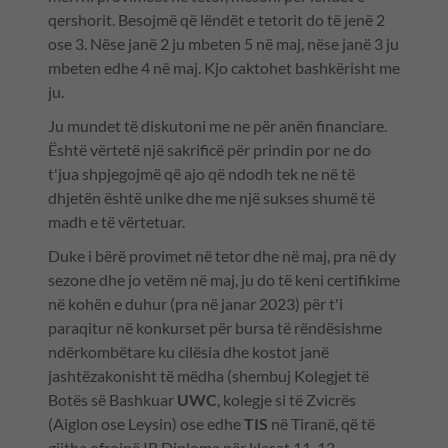
qershorit. Besojmë që lëndët e tetorit do të jenë 2
ose 3. Nëse janë 2 ju mbeten 5 në maj, nëse janë 3 ju
mbeten edhe 4 në maj. Kjo caktohet bashkërisht me
ju.
Ju mundet të diskutoni me ne për anën financiare.
Është vërtetë një sakrificë për prindin por ne do
t'jua shpjegojmë që ajo që ndodh tek ne në të
dhjetën është unike dhe me një sukses shumë të
madh e të vërtetuar.
Duke i bërë provimet në tetor dhe në maj, pra në dy
sezone dhe jo vetëm në maj, ju do të keni certifikime
në kohën e duhur (pra në janar 2023) për t'i
paraqitur në konkurset për bursa të rëndësishme
ndërkombëtare ku cilësia dhe kostot janë
jashtëzakonisht të mëdha (shembuj Kolegjet të
Botës së Bashkuar
UWC
, kolegje si të Zvicrës
(Aiglon ose Leysin) ose edhe
TIS
në Tiranë, që të
gjitha ofrojnë IB Diploma për klasat 11-12.