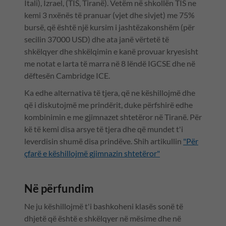
Itali), Izrael, (TIS, Tiranë). Vetëm në shkollën TIS ne
kemi 3 nxënës të pranuar (vjet dhe sivjet) me 75%
bursë, që është një kursim i jashtëzakonshëm (për
secilin 37000 USD) dhe ata janë vërtetë të
shkëlqyer dhe shkëlqimin e kanë provuar kryesisht
me notat e larta të marra në 8 lëndë IGCSE dhe në
dëftesën Cambridge ICE.
Ka edhe alternativa të tjera, që ne këshillojmë dhe
që i diskutojmë me prindërit, duke përfshirë edhe
kombinimin e me gjimnazet shtetëror në Tiranë. Për
kë të kemi disa arsye të tjera dhe që mundet t'i
leverdisin shumë disa prindëve. Shih artikullin
"Për
çfarë e këshillojmë gjimnazin shtetëror"
Në përfundim
Ne ju këshillojmë t'i bashkoheni klasës sonë të
dhjetë që është e shkëlqyer në mësime dhe në