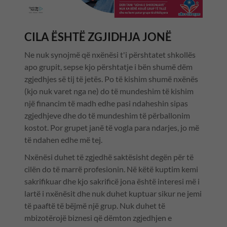
CILA ËSHTË ZGJIDHJA JONË
Ne nuk synojmë që nxënësi t'i përshtatet shkollës
apo grupit, sepse kjo përshtatje i bën shumë dëm
zgjedhjes së tij të jetës. Po të kishim shumë nxënës
(kjo nuk varet nga ne) do të mundeshim të kishim
një financim të madh edhe pasi ndaheshin sipas
zgjedhjeve dhe do të mundeshim të përballonim
kostot. Por grupet janë të vogla para ndarjes, jo më
të ndahen edhe më tej.
Nxënësi duhet të zgjedhë saktësisht degën për të
cilën do të marrë profesionin. Në këtë kuptim kemi
sakrifikuar dhe kjo sakrificë jona është interesi më i
lartë i nxënësit dhe nuk duhet kuptuar sikur ne jemi
të paaftë të bëjmë një grup. Nuk duhet të
mbizotërojë biznesi që dëmton zgjedhjen e