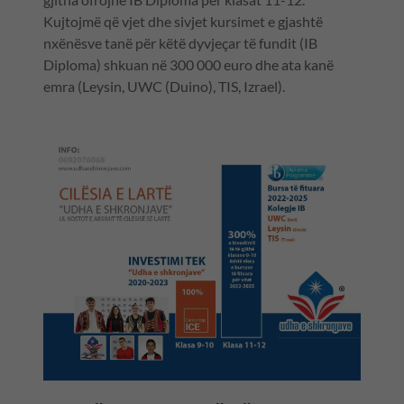
Kujtojmë që vjet dhe sivjet kursimet e gjashtë
nxënësve tanë për këtë dyvjeçar të fundit (IB
Diploma) shkuan në 300 000 euro dhe ata kanë
emra (Leysin, UWC (Duino), TIS, Izrael).