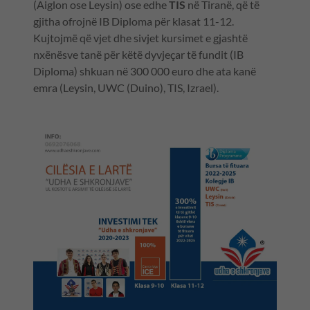
(Aiglon ose Leysin) ose edhe
TIS
në Tiranë, që të
gjitha ofrojnë IB Diploma për klasat 11-12.
Kujtojmë që vjet dhe sivjet kursimet e gjashtë
nxënësve tanë për këtë dyvjeçar të fundit (IB
Diploma) shkuan në 300 000 euro dhe ata kanë
emra (Leysin, UWC (Duino), TIS, Izrael).