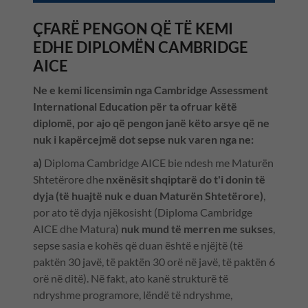
ÇFARË PENGON QË TË KEMI
EDHE DIPLOMËN CAMBRIDGE
AICE
Ne e kemi licensimin nga Cambridge Assessment
International Education për ta ofruar këtë
diplomë, por ajo që pengon janë këto arsye që ne
nuk i kapërcejmë dot sepse nuk varen nga ne:
a)
Diploma Cambridge AICE bie ndesh me Maturën
Shtetërore dhe
nxënësit shqiptarë do t'i donin të
dyja (të huajtë nuk e duan Maturën Shtetërore)
,
por ato të dyja njëkosisht (Diploma Cambridge
AICE dhe Matura)
nuk mund të merren me sukses
,
sepse sasia e kohës që duan është e njëjtë (të
paktën 30 javë, të paktën 30 orë në javë, të paktën 6
orë në ditë). Në fakt, ato kanë strukturë të
ndryshme programore, lëndë të ndryshme,