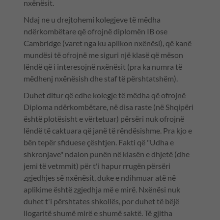
nxënësit.
Ndaj ne u drejtohemi kolegjeve të mëdha
ndërkombëtare që ofrojnë diplomën IB ose
Cambridge (varet nga ku aplikon nxënësi), që kanë
mundësi të ofrojnë me siguri një klasë që mëson
lëndë që i interesojnë nxënësit (pra ka numra të
mëdhenj nxënësish dhe staf të përshtatshëm).
Duhet ditur që edhe kolegje të mëdha që ofrojnë
Diploma ndërkombëtare, në disa raste (në Shqipëri
është plotësisht e vërtetuar) përsëri nuk ofrojnë
lëndë të caktuara që janë të rëndësishme. Pra kjo e
bën tepër sfiduese çështjen. Fakti që "Udha e
shkronjave" ndalon punën në klasën e dhjetë (dhe
jemi të vetmmit) për t'i hapur rrugën përsëri
zgjedhjes së nxënësit, duke e ndihmuar atë në
aplikime është zgjedhja më e mirë. Nxënësi nuk
duhet t'i përshtates shkollës, por duhet të bëjë
llogaritë shumë mirë e shumë saktë. Të gjitha