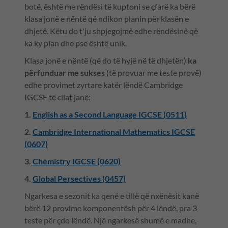
botë, është me rëndësi të kuptoni se çfarë ka bërë
klasa jonë e nëntë që ndikon planin për klasën e
dhjetë. Këtu do t'ju shpjegojmë edhe rëndësinë që
ka ky plan dhe pse është unik.
Klasa jonë e nëntë (që do të hyjë në të dhjetën)
ka
përfunduar me sukses
(të provuar me teste provë)
edhe provimet zyrtare katër lëndë Cambridge
IGCSE të cilat janë:
1.
English as a Second Language IGCSE (0511)
2.
Cambridge International Mathematics IGCSE
(0607)
3.
Chemistry IGCSE (0620)
4.
Global Persectives (0457)
Ngarkesa e sezonit ka qenë e tillë që nxënësit kanë
bërë 12 provime komponentësh për 4 lëndë, pra 3
teste për çdo lëndë. Një ngarkesë shumë e madhe,