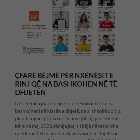
ÇFARË BËJMË PËR NXËNËSIT E
RINJ QË NA BASHKOHEN NË TË
DHJETËN
Nëse fëmija juaj dhe ju do të dëshironi që të na
bashkoheni në klasën e dhjetë, ne si shkollë do t'ju
planifikojmë që ato certifikime (disa) që ne i kemi
bërë në maj 2023, fëmija juaj t'i bëjë në tetor dhe
ndërkohë t'i bashkoheni klasës sonë të dhjetë në