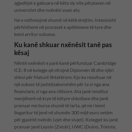
zgjedhjet e gabuara në këto dy vite përplasen në
universitet dhe nxënësi vuan aty.
Ne e ndihmojmë shumë në këtë drejtim. Intesivisht
përfshihemi në proceset e aplikimeve të tyre dhe
kemi arritur suksese.
Ku kanë shkuar nxënësit tanë pas
kësaj
Nëntë nxënësit e parë kanë përfunduar Cambridge
ICE: 8 në kolegje që ofrojnë Diplomën IB dhe njëri
shkoi për Maturë Shtetërore. Kjo ka rezultuar në
një sukses të jashtëzakonshëm për ta si nga ana
financiare, si nga ana cilësore. Ata janë renditur
menjëherë në krye të këtyre shkollave dhe janë
pranuar me bursa shumë të larta, që ne i kemi
llogaritur të jenë në shumën 300 mijë euro vetëm
për gjashtë nxënës (vjet dhe sivjet). Kolegjet ku janë
pranuar janë Leysin (Zvicër), UWC (Duino, Trieiste,