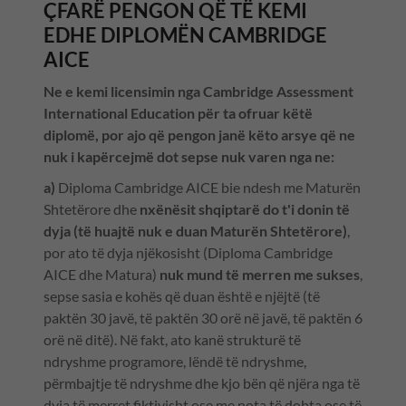
ÇFARË PENGON QË TË KEMI
EDHE DIPLOMËN CAMBRIDGE
AICE
Ne e kemi licensimin nga Cambridge Assessment
International Education për ta ofruar këtë
diplomë, por ajo që pengon janë këto arsye që ne
nuk i kapërcejmë dot sepse nuk varen nga ne:
a)
Diploma Cambridge AICE bie ndesh me Maturën
Shtetërore dhe
nxënësit shqiptarë do t'i donin të
dyja (të huajtë nuk e duan Maturën Shtetërore)
,
por ato të dyja njëkosisht (Diploma Cambridge
AICE dhe Matura)
nuk mund të merren me sukses
,
sepse sasia e kohës që duan është e njëjtë (të
paktën 30 javë, të paktën 30 orë në javë, të paktën 6
orë në ditë). Në fakt, ato kanë strukturë të
ndryshme programore, lëndë të ndryshme,
përmbajtje të ndryshme dhe kjo bën që njëra nga të
dyja të merret fiktivisht ose me nota të dobta ose të