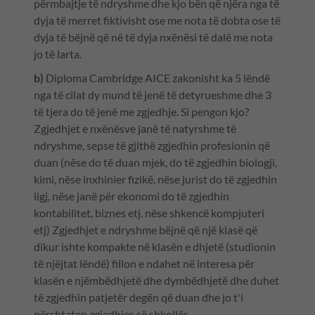
përmbajtje të ndryshme dhe kjo bën që njëra nga të
dyja të merret fiktivisht ose me nota të dobta ose të
dyja të bëjnë që në të dyja nxënësi të dalë me nota
jo të larta.
b)
Diploma Cambridge AICE zakonisht ka 5 lëndë
nga të cilat dy mund të jenë të detyrueshme dhe 3
të tjera do të jenë me zgjedhje. Si pengon kjo?
Zgjedhjet e nxënësve janë të natyrshme të
ndryshme, sepse të gjithë zgjedhin profesionin që
duan (nëse do të duan mjek, do të zgjedhin biologji,
kimi, nëse inxhinier fizikë, nëse jurist do të zgjedhin
ligj, nëse janë për ekonomi do të zgjedhin
kontabilitet, biznes etj. nëse shkencë kompjuteri
etj) Zgjedhjet e ndryshme bëjnë që një klasë që
dikur ishte kompakte në klasën e dhjetë (studionin
të njëjtat lëndë) fillon e ndahet në interesa për
klasën e njëmbëdhjetë dhe dymbëdhjetë dhe duhet
të zgjedhin patjetër degën që duan dhe jo t'i
përshtaten zgjedhjes së shkollës.