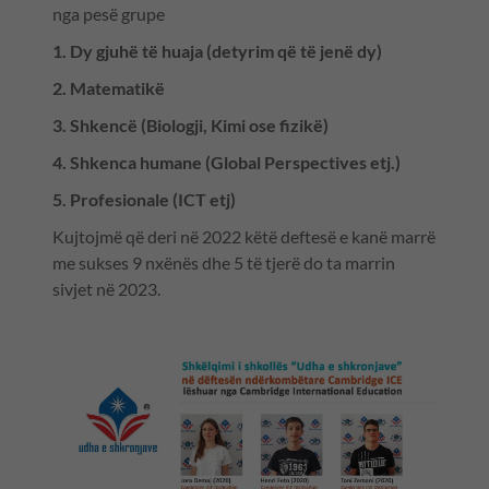
nga pesë grupe
1. Dy gjuhë të huaja (detyrim që të jenë dy)
2. Matematikë
3. Shkencë (Biologji, Kimi ose fizikë)
4. Shkenca humane (Global Perspectives etj.)
5. Profesionale (ICT etj)
Kujtojmë që deri në 2022 këtë deftesë e kanë marrë
me sukses 9 nxënës dhe 5 të tjerë do ta marrin
sivjet në 2023.