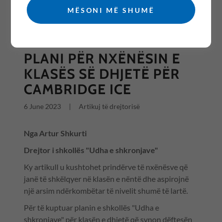
MËSONI MË SHUMË
All Posts
PLANI PËR NXËNËSIN E
KLASËS SË DHJETË PËR
CAMBRIDGE ICE
6 June 2023
|
Artikuj të drejtorisë
Nga Artur Shkurti
Drejtor i shkollës "Udha e shkronjave"
Ky artikull u kushtohet prindërve të nxënësve që
janë të shkëlqyer në klasën e nëntë dhe aspirojnë
një arsim ndërkombëtar të nivelit shumë të lartë.
Për të kuptuar planin e shkollës "Udha e
shkronjave" për klasën e dhjetë që synon dëftesën