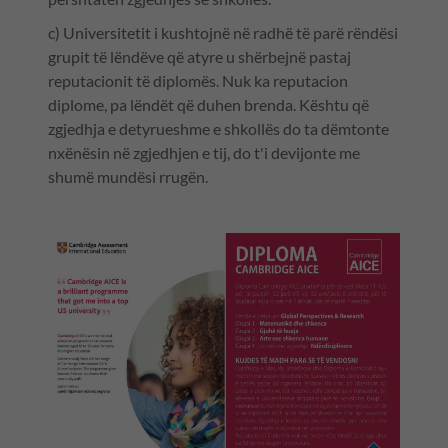
c) Universitetit i kushtojnë në radhë të parë rëndësi
grupit të lëndëve që atyre u shërbejnë pastaj
reputacionit të diplomës. Nuk ka reputacion
diplome, pa lëndët që duhen brenda. Kështu që
zgjedhja e detyrueshme e shkollës do ta dëmtonte
nxënësin në zgjedhjen e tij, do t'i devijonte me
shumë mundësi rrugën.