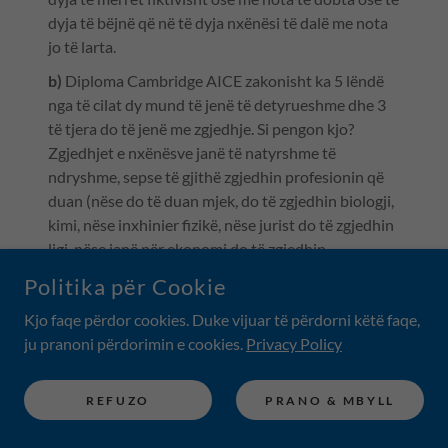
dyja të bëjnë që në të dyja nxënësi të dalë me nota
jo të larta.
b)
Diploma Cambridge AICE zakonisht ka 5 lëndë
nga të cilat dy mund të jenë të detyrueshme dhe 3
të tjera do të jenë me zgjedhje. Si pengon kjo?
Zgjedhjet e nxënësve janë të natyrshme të
ndryshme, sepse të gjithë zgjedhin profesionin që
duan (nëse do të duan mjek, do të zgjedhin biologji,
kimi, nëse inxhinier fizikë, nëse jurist do të zgjedhin
ligj, nëse janë për ekonomi do të zgjedhin
kontabilitet, biznes etj. nëse shkencë kompjuteri
Politika për Cookie
etj) Zgjedhjet e ndryshme bëjnë që një klasë që
Kjo faqe përdor cookies. Duke vijuar të përdorni këtë faqe,
dikur ishte kompakte në klasën e dhjetë (studionin
ju pranoni përdorimin e cookies.
Privacy Policy
të njëjtat lëndë) fillon e ndahet në interesa për
klasën e njëmbëdhjetë dhe dymbëdhjetë dhe duhet
të zgjedhin patjetër degën që duan dhe jo t'i
REFUZO
PRANO & MBYLL
përshtaten zgjedhjes së shkollës.