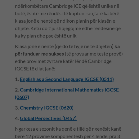
ndërkombëtare Cambridge ICE që është unike në
botë, është me rëndësi të kuptoni se çfarë ka bërë
klasa jonë e nëntë që ndikon planin për klasën e
dhjetë. Këtu do t'ju shpjegojmë edhe rëndësinë që
ka ky plan dhe pse është unik.
Klasa jonë e nëntë (që do të hyjë në të dhjetën)
ka
përfunduar me sukses
(të provuar me teste provë)
edhe provimet zyrtare katër lëndë Cambridge
IGCSE të cilat janë:
1.
English as a Second Language IGCSE (0511)
2.
Cambridge International Mathematics IGCSE
(0607)
3.
Chemistry IGCSE (0620)
4.
Global Persectives (0457)
Ngarkesa e sezonit ka qenë e tillë që nxënësit kanë
bërë 12 provime komponentësh për 4 lëndë, pra 3