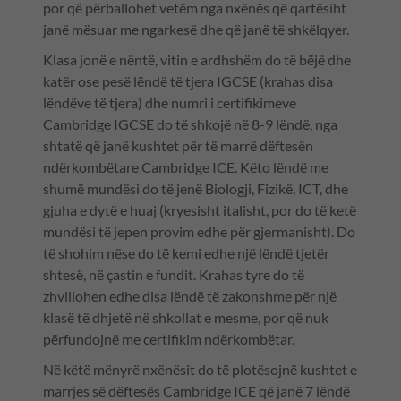
por që përballohet vetëm nga nxënës që qartësiht
janë mësuar me ngarkesë dhe që janë të shkëlqyer.
Klasa jonë e nëntë, vitin e ardhshëm do të bëjë dhe
katër ose pesë lëndë të tjera IGCSE (krahas disa
lëndëve të tjera) dhe numri i certifikimeve
Cambridge IGCSE do të shkojë në 8-9 lëndë, nga
shtatë që janë kushtet për të marrë dëftesën
ndërkombëtare Cambridge ICE. Këto lëndë me
shumë mundësi do të jenë Biologji, Fizikë, ICT, dhe
gjuha e dytë e huaj (kryesisht italisht, por do të ketë
mundësi të jepen provim edhe për gjermanisht). Do
të shohim nëse do të kemi edhe një lëndë tjetër
shtesë, në çastin e fundit. Krahas tyre do të
zhvillohen edhe disa lëndë të zakonshme për një
klasë të dhjetë në shkollat e mesme, por që nuk
përfundojnë me certifikim ndërkombëtar.
Në këtë mënyrë nxënësit do të plotësojnë kushtet e
marrjes së dëftesës Cambridge ICE që janë 7 lëndë