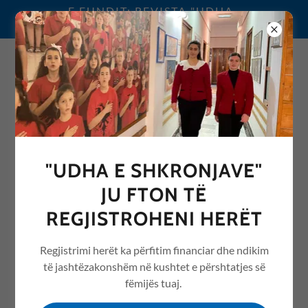
E FUNDIT: REVISTA "UDHA
E SHKRONJAVE" 2026
0692076068
"UDHA E SHKRONJAVE"
REVISTA "UDHA E
JU FTON TË
SHKRONJAVE" ME ARTIKUJ
REGJISTROHENI HERËT
NGA ARSIMI /EDUCATION
Regjistrimi herët ka përfitim financiar dhe ndikim
të jashtëzakonshëm në kushtet e përshtatjes së
fëmijës tuaj.