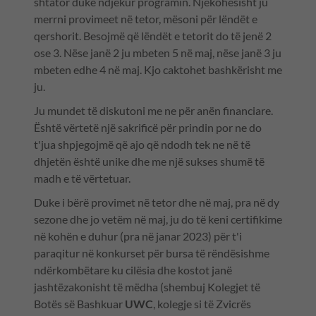
shtator duke ndjekur programin. Njëkohësisht ju
merrni provimeet në tetor, mësoni për lëndët e
qershorit. Besojmë që lëndët e tetorit do të jenë 2
ose 3. Nëse janë 2 ju mbeten 5 në maj, nëse janë 3 ju
mbeten edhe 4 në maj. Kjo caktohet bashkërisht me
ju.
Ju mundet të diskutoni me ne për anën financiare.
Është vërtetë një sakrificë për prindin por ne do
t'jua shpjegojmë që ajo që ndodh tek ne në të
dhjetën është unike dhe me një sukses shumë të
madh e të vërtetuar.
Duke i bërë provimet në tetor dhe në maj, pra në dy
sezone dhe jo vetëm në maj, ju do të keni certifikime
në kohën e duhur (pra në janar 2023) për t'i
paraqitur në konkurset për bursa të rëndësishme
ndërkombëtare ku cilësia dhe kostot janë
jashtëzakonisht të mëdha (shembuj Kolegjet të
Botës së Bashkuar
UWC
, kolegje si të Zvicrës