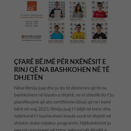
ÇFARË BËJMË PËR NXËNËSIT E
RINJ QË NA BASHKOHEN NË TË
DHJETËN
Nëse fëmija juaj dhe ju do të dëshironi që të na
bashkoheni në klasën e dhjetë, ne si shkollë do t'ju
planifikojmë që ato certifikime (disa) që ne i kemi
bërë në maj 2023, fëmija juaj t'i bëjë në tetor dhe
ndërkohë t'i bashkoheni klasës sonë të dhjetë në
shtator duke ndjekur programin. Njëkohësisht ju
merrni provimeet në tetor, mësoni për lëndët e