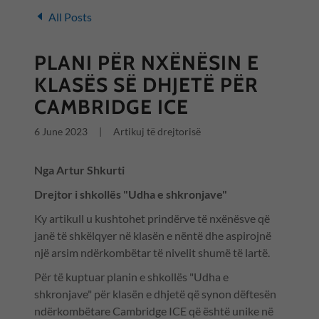
All Posts
PLANI PËR NXËNËSIN E
KLASËS SË DHJETË PËR
CAMBRIDGE ICE
6 June 2023
|
Artikuj të drejtorisë
Nga Artur Shkurti
Drejtor i shkollës "Udha e shkronjave"
Ky artikull u kushtohet prindërve të nxënësve që
janë të shkëlqyer në klasën e nëntë dhe aspirojnë
një arsim ndërkombëtar të nivelit shumë të lartë.
Për të kuptuar planin e shkollës "Udha e
shkronjave" për klasën e dhjetë që synon dëftesën
ndërkombëtare Cambridge ICE që është unike në