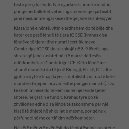
teste për çdo lëndë. Një ngarkesë shumë e madhe,
por që përballohet vetëm nga nxënës që qartësiht
janë mësuar me ngarkesë dhe që janë të shkëlqyer.
Klasa jonë e nëntë, vitin e ardhshëm do të bëjë dhe
katër ose pesë lëndë të tjera IGCSE (krahas disa
lëndëve të tjera) dhe numri i certifikimeve
Cambridge IGCSE do të shkojë në 8-9 lëndë, nga
shtatë që janë kushtet për të marrë dëftesën
ndërkombëtare Cambridge ICE. Këto lëndë me
shumë mundësi do të jenë Biologji, Fizikë, ICT, dhe
gjuha e dytë e huaj (kryesisht italisht, por do të ketë
mundësi të jepen provim edhe për gjermanisht). Do
të shohim nëse do të kemi edhe një lëndë tjetër
shtesë, në çastin e fundit. Krahas tyre do të
zhvillohen edhe disa lëndë të zakonshme për një
klasë të dhjetë në shkollat e mesme, por që nuk
përfundojnë me certifikim ndërkombëtar.
Në këtë mënyrë nxënësit do të plotësojnë kushtet e