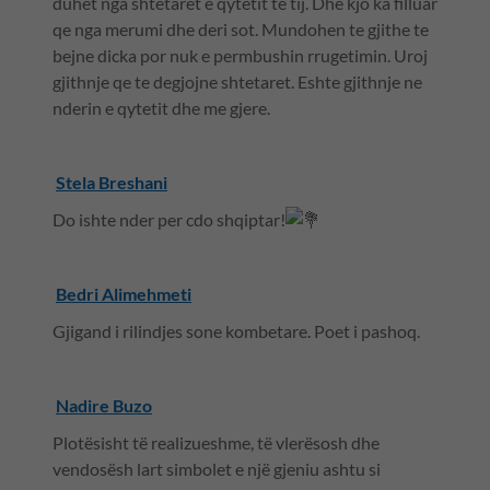
duhet nga shtetaret e qytetit te tij. Dhe kjo ka filluar
qe nga merumi dhe deri sot. Mundohen te gjithe te
bejne dicka por nuk e permbushin rrugetimin. Uroj
gjithnje qe te degjojne shtetaret. Eshte gjithnje ne
nderin e qytetit dhe me gjere.
Stela Breshani
Do ishte nder per cdo shqiptar!
Bedri Alimehmeti
Gjigand i rilindjes sone kombetare. Poet i pashoq.
Nadire Buzo
Plotësisht të realizueshme, të vlerësosh dhe
vendosësh lart simbolet e një gjeniu ashtu si