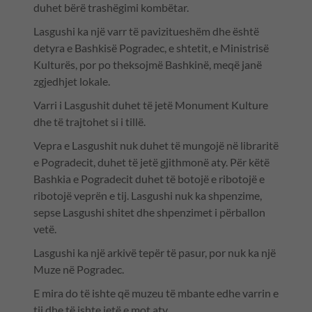
duhet bërë trashëgimi kombëtar.
Lasgushi ka një varr të pavizitueshëm dhe është
detyra e Bashkisë Pogradec, e shtetit, e Ministrisë
Kulturës, por po theksojmë Bashkinë, meqë janë
zgjedhjet lokale.
Varri i Lasgushit duhet të jetë Monument Kulture
dhe të trajtohet si i tillë.
Vepra e Lasgushit nuk duhet të mungojë në libraritë
e Pogradecit, duhet të jetë gjithmonë aty. Për këtë
Bashkia e Pogradecit duhet të botojë e ribotojë e
ribotojë veprën e tij. Lasgushi nuk ka shpenzime,
sepse Lasgushi shitet dhe shpenzimet i përballon
vetë.
Lasgushi ka një arkivë tepër të pasur, por nuk ka një
Muze në Pogradec.
E mira do të ishte që muzeu të mbante edhe varrin e
tij dhe të ishte jetë e mot aty.