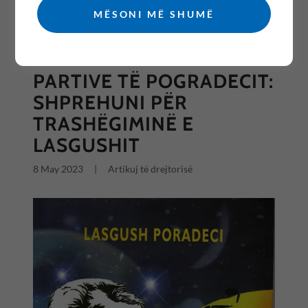
MËSONI MË SHUMË
All Posts
PARTIVE TË POGRADECIT:
SHPREHUNI PËR
TRASHËGIMINË E
LASGUSHIT
8 May 2023
|
Artikuj të drejtorisë