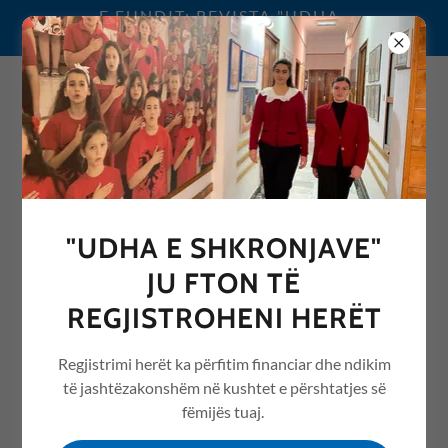
E FUNDIT: REVISTA "UDHA
E SHKRONJAVE" 2026
0692076068
"UDHA E SHKRONJAVE"
REVISTA "UDHA E
JU FTON TË
SHKRONJAVE" ME ARTIKUJ
REGJISTROHENI HERËT
NGA ARSIMI /EDUCATION
Regjistrimi herët ka përfitim financiar dhe ndikim
të jashtëzakonshëm në kushtet e përshtatjes së
fëmijës tuaj.