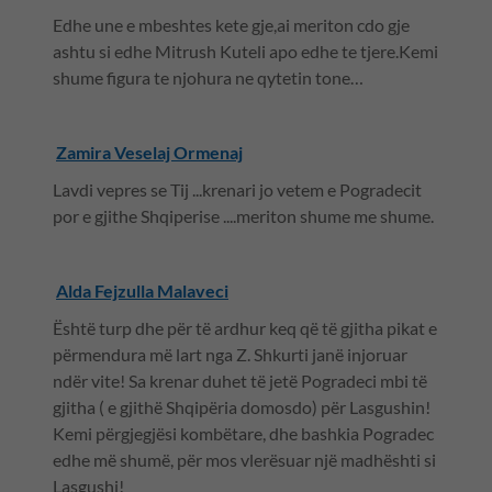
Edhe une e mbeshtes kete gje,ai meriton cdo gje
ashtu si edhe Mitrush Kuteli apo edhe te tjere.Kemi
shume figura te njohura ne qytetin tone…
Zamira Veselaj Ormenaj
Lavdi vepres se Tij ...krenari jo vetem e Pogradecit
por e gjithe Shqiperise ....meriton shume me shume.
Alda Fejzulla Malaveci
Është turp dhe për të ardhur keq që të gjitha pikat e
përmendura më lart nga Z. Shkurti janë injoruar
ndër vite! Sa krenar duhet të jetë Pogradeci mbi të
gjitha ( e gjithë Shqipëria domosdo) për Lasgushin!
Kemi përgjegjësi kombëtare, dhe bashkia Pogradec
edhe më shumë, për mos vlerësuar një madhështi si
Lasgushi!