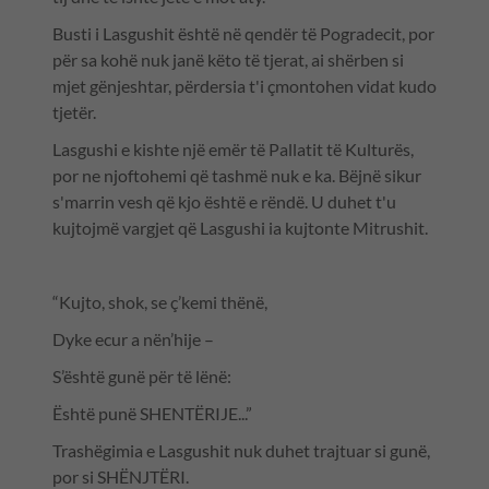
Busti i Lasgushit është në qendër të Pogradecit, por
për sa kohë nuk janë këto të tjerat, ai shërben si
mjet gënjeshtar, përdersia t'i çmontohen vidat kudo
tjetër.
Lasgushi e kishte një emër të Pallatit të Kulturës,
por ne njoftohemi që tashmë nuk e ka. Bëjnë sikur
s'marrin vesh që kjo është e rëndë. U duhet t'u
kujtojmë vargjet që Lasgushi ia kujtonte Mitrushit.
“Kujto, shok, se ç’kemi thënë,
Dyke ecur a nën’hije –
S’është gunë për të lënë:
Është punë SHENTËRIJE...”
Trashëgimia e Lasgushit nuk duhet trajtuar si gunë,
por si SHËNJTËRI.