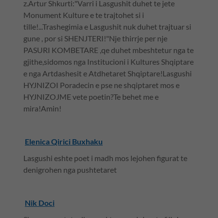
z.Artur Shkurti:"Varri i Lasgushit duhet te jete
Monument Kulture e te trajtohet si i
tille!...Trashegimia e Lasgushit nuk duhet trajtuar si
gune , por si SHENJTERI!"Nje thirrje per nje
PASURI KOMBETARE ,qe duhet mbeshtetur nga te
gjithe,sidomos nga Institucioni i Kultures Shqiptare
e nga Artdashesit e Atdhetaret Shqiptare!Lasgushi
HYJNIZOI Poradecin e pse ne shqiptaret mos e
HYJNIZOJME vete poetin?Te behet me e
mira!Amin!
Elenica Qirici Buxhaku
Lasgushi eshte poet i madh mos lejohen figurat te
denigrohen nga pushtetaret
Nik Doci