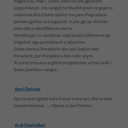
zogjte e tij, Mali i Thate, natyra e çdo gje erdhi
lasgushiançe , me vargjet te Madhit poet ne gojen e
nxenesve.Ata e kane njohur me.pare Pogradecin
permes gjuhes se Lasgushit , e çdo gje qe shihnin
keto dite e identifikonin me te.
Vertete per t,u revoltuar ndaj kesaj indiference qe
tregohet nga pushtetaret e atjeshem.
Duke vleresu Poradecin ata nuk i bejne nder
Poradecit, por Poradeci u ben nder atyre.
Ai eshte krenaria e gjithe shqiptareve, artisti unik i
fjales poetike e vargut.
Avni Delvina
Epo te kesh gjithe kete thesar e krenari, dhe ta lesh
te paevidentuar ….. Njesoj si me Fishten !
Ardi Hoxhallari