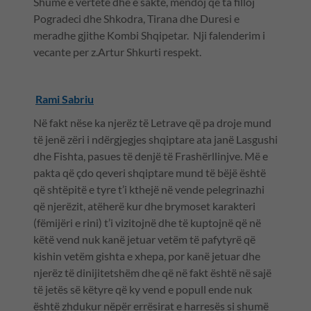
Shume e vertete dhe e sakte, mendoj qe ta filloj
Pogradeci dhe Shkodra, Tirana dhe Duresi e
meradhe gjithe Kombi Shqipetar. Nji falenderim i
vecante per z.Artur Shkurti respekt.
Rami Sabriu
Në fakt nëse ka njerëz të Letrave që pa droje mund
të jenë zëri i ndërgjegjes shqiptare ata janë Lasgushi
dhe Fishta, pasues të denjë të Frashërllinjve. Më e
pakta që çdo qeveri shqiptare mund të bëjë është
që shtëpitë e tyre t’i kthejë në vende pelegrinazhi
që njerëzit, atëherë kur dhe brymoset karakteri
(fëmijëri e rini) t’i vizitojnë dhe të kuptojnë që në
këtë vend nuk kanë jetuar vetëm të pafytyrë që
kishin vetëm gishta e xhepa, por kanë jetuar dhe
njerëz të dinijitetshëm dhe që në fakt është në sajë
të jetës së këtyre që ky vend e popull ende nuk
është zhdukur nëpër errësirat e harresës si shumë