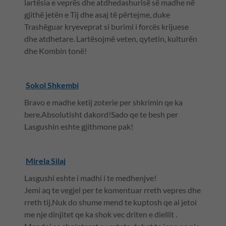
lartësia e veprës dhe atdhedashurisë së madhe në
gjithë jetën e Tij dhe asaj të përtejme, duke
Trashëguar kryeveprat si burimi i forcës krijuese
dhe atdhetare. Lartësojmë veten, qytetin, kulturën
dhe Kombin tonë!
Sokol Shkembi
Bravo e madhe ketij zoterie per shkrimin qe ka
bere.Absolutisht dakord!Sado qe te besh per
Lasgushin eshte gjithmone pak!
Mirela Silaj
Lasgushi eshte i madhi i te medhenjve!
Jemi aq te vegjel per te komentuar rreth vepres dhe
rreth tij.Nuk do shume mend te kuptosh qe ai jetoi
me nje dinjitet qe ka shok vec driten e diellit .