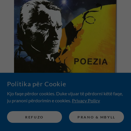
Politika për Cookie
Kjo faqe përdor cookies. Duke vijuar të përdorni këtë faqe,
ju pranoni përdorimin e cookies.
Privacy Policy
REFUZO
PRANO & MBYLL
Nga Artur Shkurti
Drejtor i shkollës "Udha e shkronjave"