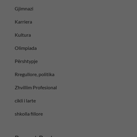
Gjimnazi
Karriera
Kultura
Olimpiada
Përshtypje
Rregullore, politika
Zhvillim Profesional
cikli i larte
shkolla fillore