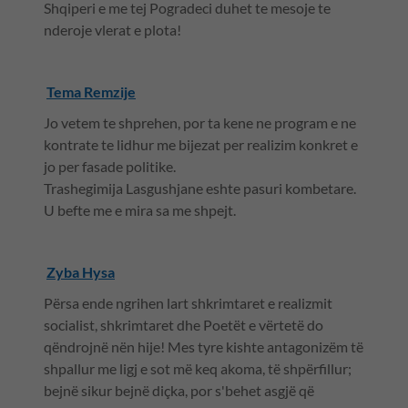
Shqiperi e me tej Pogradeci duhet te mesoje te
nderoje vlerat e plota!
Tema Remzije
Jo vetem te shprehen, por ta kene ne program e ne
kontrate te lidhur me bijezat per realizim konkret e
jo per fasade politike.
Trashegimija Lasgushjane eshte pasuri kombetare.
U befte me e mira sa me shpejt.
Zyba Hysa
Përsa ende ngrihen lart shkrimtaret e realizmit
socialist, shkrimtaret dhe Poetët e vërtetë do
qëndrojnë nën hije! Mes tyre kishte antagonizëm të
shpallur me ligj e sot më keq akoma, të shpërfillur;
bejnë sikur bejnë diçka, por s'behet asgjë që