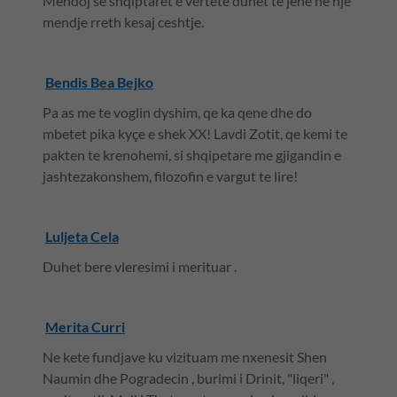
Mendoj se shqiptaret e vertete duhet te jene ne nje
mendje rreth kesaj ceshtje.
Bendis Bea Bejko
Pa as me te voglin dyshim, qe ka qene dhe do
mbetet pika kyçe e shek XX! Lavdi Zotit, qe kemi te
pakten te krenohemi, si shqipetare me gjigandin e
jashtezakonshem, filozofin e vargut te lire!
Luljeta Cela
Duhet bere vleresimi i merituar .
Merita Curri
Ne kete fundjave ku vizituam me nxenesit Shen
Naumin dhe Pogradecin , burimi i Drinit, "liqeri" ,