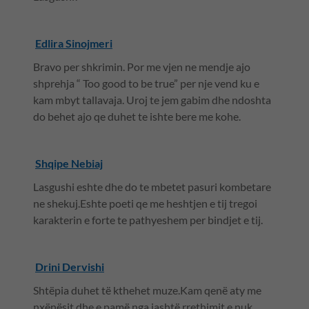
Edlira Sinojmeri
Bravo per shkrimin. Por me vjen ne mendje ajo
shprehja “ Too good to be true” per nje vend ku e
kam mbyt tallavaja. Uroj te jem gabim dhe ndoshta
do behet ajo qe duhet te ishte bere me kohe.
Shqipe Nebiaj
Lasgushi eshte dhe do te mbetet pasuri kombetare
ne shekuj.Eshte poeti qe me heshtjen e tij tregoi
karakterin e forte te pathyeshem per bindjet e tij.
Drini Dervishi
Shtëpia duhet të kthehet muze.Kam qenë aty me
nxënësit dhe e pamë nga jashtë rrethimit e nuk