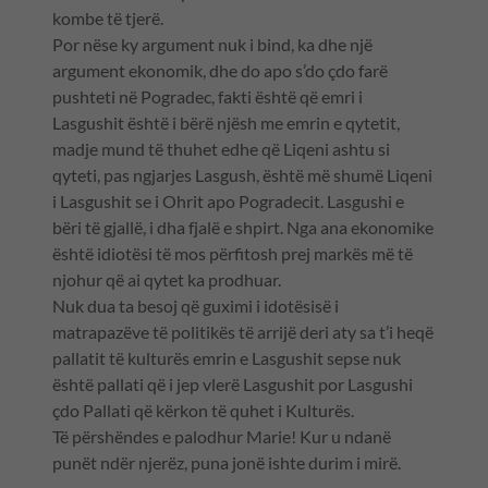
kombe të tjerë.
Por nëse ky argument nuk i bind, ka dhe një
argument ekonomik, dhe do apo s’do çdo farë
pushteti në Pogradec, fakti është që emri i
Lasgushit është i bërë njësh me emrin e qytetit,
madje mund të thuhet edhe që Liqeni ashtu si
qyteti, pas ngjarjes Lasgush, është më shumë Liqeni
i Lasgushit se i Ohrit apo Pogradecit. Lasgushi e
bëri të gjallë, i dha fjalë e shpirt. Nga ana ekonomike
është idiotësi të mos përfitosh prej markës më të
njohur që ai qytet ka prodhuar.
Nuk dua ta besoj që guximi i idotësisë i
matrapazëve të politikës të arrijë deri aty sa t’i heqë
pallatit të kulturës emrin e Lasgushit sepse nuk
është pallati që i jep vlerë Lasgushit por Lasgushi
çdo Pallati që kërkon të quhet i Kulturës.
Të përshëndes e palodhur Marie! Kur u ndanë
punët ndër njerëz, puna jonë ishte durim i mirë.