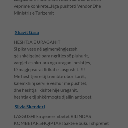
veprime konkrete...Nga pushteti Vendor Dhe
Ministris e Turizemit
Xhavit Gasa
HESHTJA E URAGANIT
Si pika vese në agimemëngjezesh,
që shkëlqejnë para ngritjes së pluhurit,
vargjet e shkruara nga uragani heshtjes,
të magjepsurat lirikat e Lasgushit.!!!!
Me heshtjen e tij trembte oborrtarët,
kalemxhinj servilë veshur me pushtet,
dhe heshtja i kishte hije uraganit,
heshtja e tij shkërmoqte djallin antipoet.
Silvia Skenderi
LASGUSHI ka qene e mbetet RILINDAS
KOMBETAR SHQIPTAR! Sakte e bukur shprehet