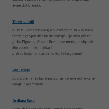
hymë dot brenda.
Tonin Nikolli
Kush nuk nderon Lasgush Poradecin, nuk di kush
është, nga vjen dhe ku do shkojë. Kjo vlen për të
gjitha Figurat, që kanë iluminuar mendjen shpirtin
dhe veprimin kombëtar!
Unë as largohem, as e meritoj të largohem!
Vasil Mele
Cdo 2 vjet jane shprehur por asnjehere nuk e kane
mbajtur premtimin.
Ardiana Sota
Lasgush Poradeci eshte krenari kombetare !