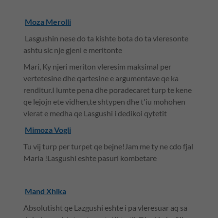
Moza Merolli
Lasgushin nese do ta kishte bota do ta vleresonte
ashtu sic nje gjeni e meritonte
Mari, Ky njeri meriton vleresim maksimal per
vertetesine dhe qartesine e argumentave qe ka
renditur.I lumte pena dhe poradecaret turp te kene
qe lejojn ete vidhen,te shtypen dhe t'iu mohohen
vlerat e medha qe Lasgushi i dedikoi qytetit
Mimoza Vogli
Tu vij turp per turpet qe bejne!Jam me ty ne cdo fjal
Maria !Lasgushi eshte pasuri kombetare
Mand Xhika
Absolutisht qe Lazgushi eshte i pa vleresuar aq sa