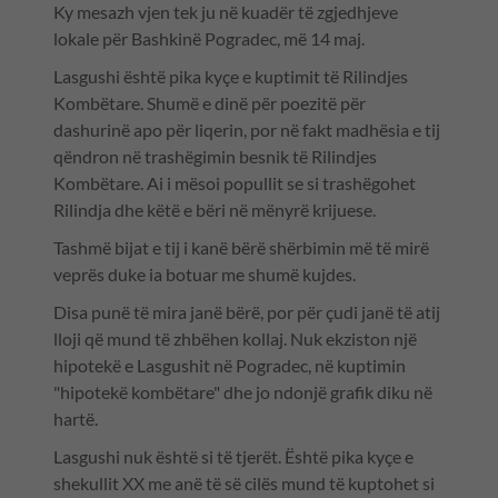
Ky mesazh vjen tek ju në kuadër të zgjedhjeve
lokale për Bashkinë Pogradec, më 14 maj.
Lasgushi është pika kyçe e kuptimit të Rilindjes
Kombëtare. Shumë e dinë për poezitë për
dashurinë apo për liqerin, por në fakt madhësia e tij
qëndron në trashëgimin besnik të Rilindjes
Kombëtare. Ai i mësoi popullit se si trashëgohet
Rilindja dhe këtë e bëri në mënyrë krijuese.
Tashmë bijat e tij i kanë bërë shërbimin më të mirë
veprës duke ia botuar me shumë kujdes.
Disa punë të mira janë bërë, por për çudi janë të atij
lloji që mund të zhbëhen kollaj. Nuk ekziston një
hipotekë e Lasgushit në Pogradec, në kuptimin
"hipotekë kombëtare" dhe jo ndonjë grafik diku në
hartë.
Lasgushi nuk është si të tjerët. Është pika kyçe e
shekullit XX me anë të së cilës mund të kuptohet si