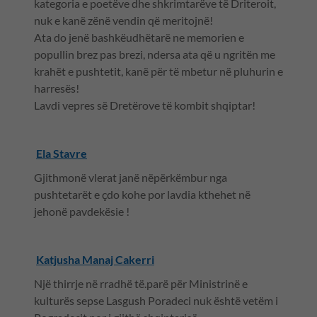
kategoria e poetëve dhe shkrimtarëve të Driteroit,
nuk e kanë zënë vendin që meritojnë!
Ata do jenë bashkëudhëtarë ne memorien e
popullin brez pas brezi, ndersa ata që u ngritën me
krahët e pushtetit, kanë për të mbetur në pluhurin e
harresës!
Lavdi vepres së Dretërove të kombit shqiptar!
Ela Stavre
Gjithmonë vlerat janë nëpërkëmbur nga
pushtetarët e çdo kohe por lavdia kthehet në
jehonë pavdekësie !
Katjusha Manaj Cakerri
Një thirrje në rradhë të.parë për Ministrinë e
kulturës sepse Lasgush Poradeci nuk është vetëm i