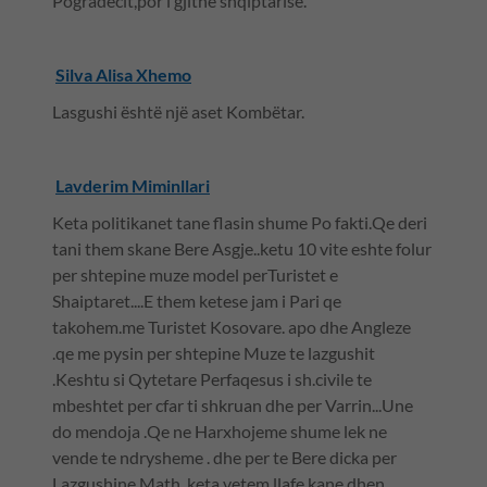
Pogradecit,por i gjithë shqiptarisë.
Silva Alisa Xhemo
Lasgushi është një aset Kombëtar.
Lavderim Miminllari
Keta politikanet tane flasin shume Po fakti.Qe deri
tani them skane Bere Asgje..ketu 10 vite eshte folur
per shtepine muze model perTuristet e
Shaiptaret....E them ketese jam i Pari qe
takohem.me Turistet Kosovare. apo dhe Angleze
.qe me pysin per shtepine Muze te lazgushit
.Keshtu si Qytetare Perfaqesus i sh.civile te
mbeshtet per cfar ti shkruan dhe per Varrin...Une
do mendoja .Qe ne Harxhojeme shume lek ne
vende te ndrysheme . dhe per te Bere dicka per
Lazgushine Math .keta vetem llafe kane dhen