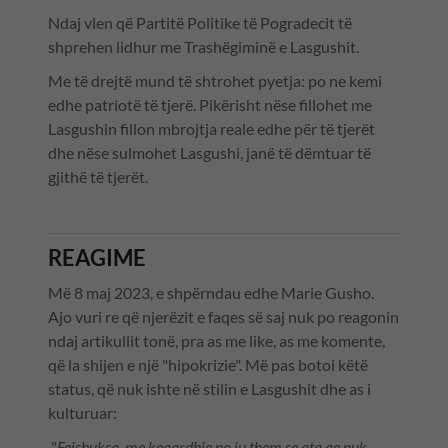
Ndaj vlen që Partitë Politike të Pogradecit të
shprehen lidhur me Trashëgiminë e Lasgushit.
Me të drejtë mund të shtrohet pyetja: po ne kemi
edhe patriotë të tjerë. Pikërisht nëse fillohet me
Lasgushin fillon mbrojtja reale edhe për të tjerët
dhe nëse sulmohet Lasgushi, janë të dëmtuar të
gjithë të tjerët.
REAGIME
Më 8 maj 2023, e shpërndau edhe Marie Gusho.
Ajo vuri re që njerëzit e faqes së saj nuk po reagonin
ndaj artikullit tonë, pra as me like, as me komente,
që la shijen e një "hipokrizie". Më pas botoi këtë
status, që nuk ishte në stilin e Lasgushit dhe as i
kulturuar:
"
Fejsbuksa, me keqardhje po ju them se ata qe nuk