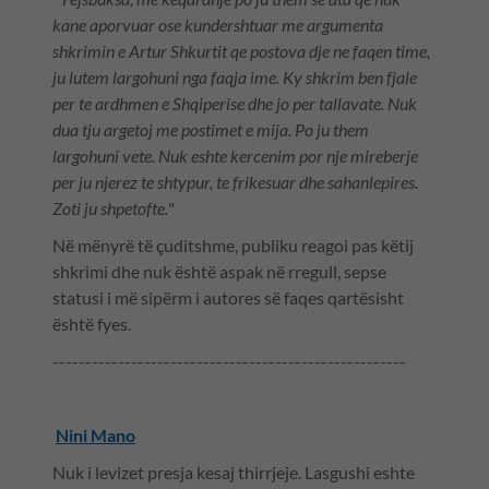
kane aporvuar ose kundershtuar me argumenta
shkrimin e Artur Shkurtit qe postova dje ne faqen time,
ju lutem largohuni nga faqja ime. Ky shkrim ben fjale
per te ardhmen e Shqiperise dhe jo per tallavate. Nuk
dua tju argetoj me postimet e mija. Po ju them
largohuni vete. Nuk eshte kercenim por nje mireberje
per ju njerez te shtypur, te frikesuar dhe sahanlepires.
Zoti ju shpetofte.
"
Në mënyrë të çuditshme, publiku reagoi pas këtij
shkrimi dhe nuk është aspak në rregull, sepse
statusi i më sipërm i autores së faqes qartësisht
është fyes.
------------------------------------------------------
Nini Mano
Nuk i levizet presja kesaj thirrjeje. Lasgushi eshte