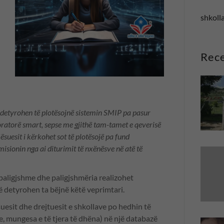
shkolla
Rece
detyrohen të plotësojnë sistemin SMIP pa pasur
oratorë smart, sepse me gjithë tam-tamet e qeverisë
ësuesit i kërkohet sot të plotësojë pa fund
isionin nga ai diturimit të nxënësve në atë të
aligjshme dhe paligjshmëria realizohet
ë detyrohen ta bëjnë këtë veprimtari.
esit dhe drejtuesit e shkollave po hedhin të
je, mungesa e të tjera të dhëna) në një databazë