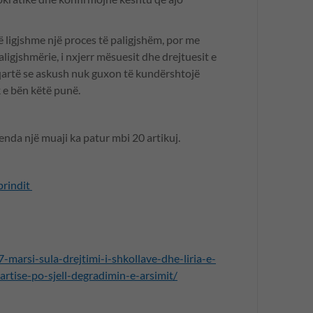
 ligjshme një proces të paligjshëm, por me
paligjshmërie, i nxjerr mësuesit dhe drejtuesit e
 qartë se askush nuk guxon të kundërshtojë
k e bën këtë punë.
nda një muaji ka patur mbi 20 artikuj.
prindit
-marsi-sula-drejtimi-i-shkollave-dhe-liria-e-
rtise-po-sjell-degradimin-e-arsimit/