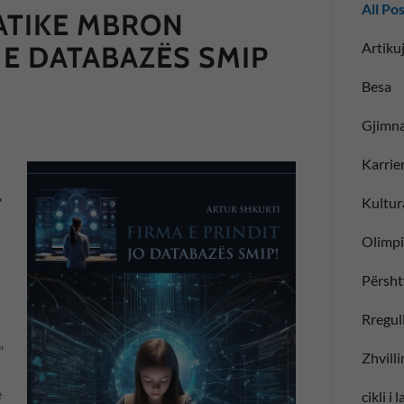
All Po
ATIKE MBRON
Artikuj
 E DATABAZËS SMIP
Besa
Gjimna
Karrie
Kultur
"
Olimp
Përsht
Rregull
"
Zhvill
e
cikli i 