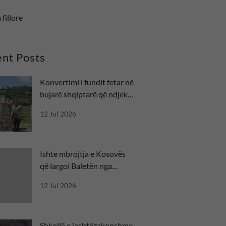
 fillore
nt Posts
Konvertimi i fundit fetar në
bujarë shqiptarë që ndjekin
besën
12 Jul 2026
Ishte mbrojtja e Kosovës
që largoi Baletën nga
misioni diplomatik
12 Jul 2026
Shkollë e jashtëzakonshme