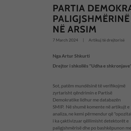
PARTIA DEMOKR
PALIGJSHMËRINË
NË ARSIM
7 March 2024
|
Artikuj të drejtorisë
Nga Artur Shkurti
Drejtor i shkollës "Udha e shkronjave
Sot, patëm mundësinë të verifikojmë
zyrtarisht qëndrimin e Partisë
Demokratike lidhur me databazën
SMIP. Në shumë komente në artikujt e
analiza, ne kemi përmendur që "opozita
i ka çaktivizuar qëllimisht detektorët e
paligjshmërisë dhe po bashkëpunon m