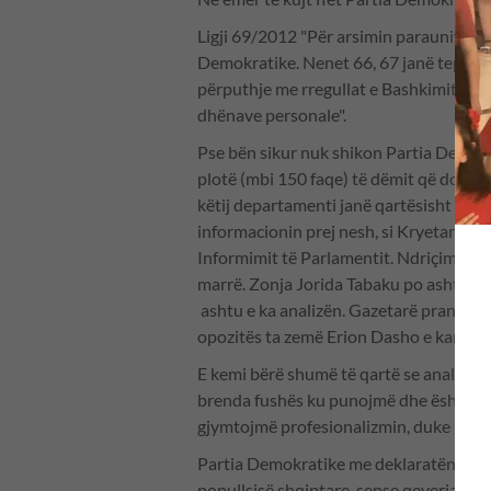
Ligji 69/2012 "Për arsimin parauniveris
Demokratike. Nenet 66, 67 janë tepër m
përputhje me rregullat e Bashkimit Evr
dhënave personale".
Pse bën sikur nuk shikon Partia Demokr
plotë (mbi 150 faqe) të dëmit që do të k
këtij departamenti janë qartësisht të d
informacionin prej nesh, si Kryetare e 
Informimit të Parlamentit. Ndriçim Mehm
marrë. Zonja Jorida Tabaku po ashtu. Zo
ashtu e ka analizën. Gazetarë pranë Par
opozitës ta zemë Erion Dasho e kanë s
E kemi bërë shumë të qartë se analiza jo
brenda fushës ku punojmë dhe është pë
gjymtojmë profesionalizmin, duke mos i
Partia Demokratike me deklaratën e sa
popullsisë shqiptare, sepse qeveria ka 