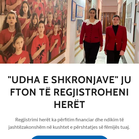
tar" është miratuar në kohën e Partisë
brojtëse për fëmijët dhe prindërit dhe në
opian dhe me Ligjin 9887 "Për mbrojtjen e të
atike, kur ne ia kemi dhënë analizën tonë të
enë mësuesit, deputetëve të saj dhe njerëzit e
itur? Zonja Flutura Açka e ka marrë vazhdimisht
Komisionit të Arsimit dhe të Mjeteve të
eti është në dijeni. Zoti Luçiano Boçi e ka
"UDHA E SHKRONJAVE" JU
ti Bujar Leskaj e ka marrë. Zoti Agron Shehaj po
tisë Demokratike e kanë. Disa aktivistë të
FTON TË REGJISTROHENI
hpërndarë peticionin tonë.
HERËT
në nuk është politike, por qartësisht është
r këtë arsye profesionale, por nuk mund të
Regjistrimi herët ka përfitim financiar dhe ndikim të
 thënë gjërat me emrin që kanë.
jashtëzakonshëm në kushtet e përshtatjes së fëmijës tuaj.
j qartësisht zmadhon shtypjen e Qeverisë ndaj
nevojë për survejimin qelizor të shoqërisë dhe ka