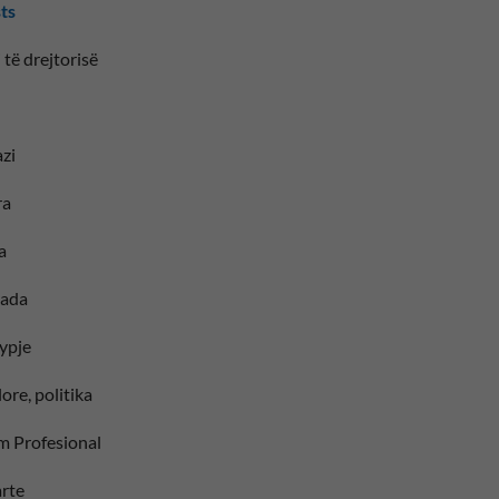
sts
 të drejtorisë
zi
ra
a
iada
ypje
ore, politika
im Profesional
larte