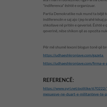
"indiferenca" është e organizuar.
Partia Demokratike nuk mund ta bëjë të
indiferencën e saj ajo i jep krahë kësaj 
shkollave në pritën e qeverisë. Është e
qeverinë, nëse shikon që as opozita nu
Për më shumë lexoni blogun tonë që bre
https://udhaeshkronjave.com/gazeta
https://udhaeshkronjave.com/firma-e-
REFERENCË:
https://www.syri.net/politike/670222/7
mesuesve-ne-duart-e-militanteve-te-pa