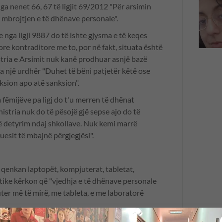
ga nenet 66, 67 të ligjit 69/2012 "Për arsimin
r mbrojtjen e të dhënave personale".
 nga ligji 9887 do të ishte gjysma e të keqes
ore kontraditore me to, por në fakt, situata është
tria e Arsimit nuk kanë prodhuar asnjë bazë
ka një urdhër "Duhet të bëni patjetër këtë ose
ksion apo atë sanksion".
 fëmijëve pa ligj do t'u merren të dhënat
stria nuk do të pësojë gjë sepse ajo do të
ë detyrim ndaj shkollave. Nuk kemi marrë
uesit të mbajnë përgjegjësi".
qenkan laptopët, kompjuterat, tabletat,
tike kërkon që "vjedhja e të dhënave personale
ter më të mirë, me tableta, e me laboratorë
e?