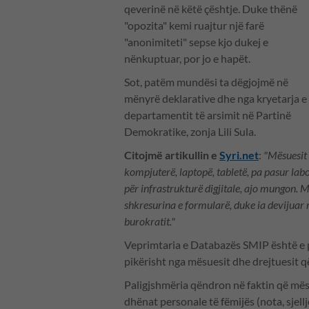
qeverinë në këtë çështje. Duke thënë
"opozita" kemi ruajtur një farë
"anonimiteti" sepse kjo dukej e
nënkuptuar, por jo e hapët.
Sot, patëm mundësi ta dëgjojmë në
mënyrë deklarative dhe nga kryetarja e
departamentit të arsimit në Partinë
Demokratike, zonja Lili Sula.
Citojmë artikullin e
Syri.net
:
"Mësuesit 
kompjuterë, laptopë, tabletë, pa pasur lab
për infrastrukturë digjitale, ajo mungon. M
shkresurina e formularë, duke ia devijuar m
burokratit."
Veprimtaria e Databazës SMIP është e p
pikërisht nga mësuesit dhe drejtuesit q
Paligjshmëria qëndron në faktin që mësu
dhënat personale të fëmijës (nota, sjell