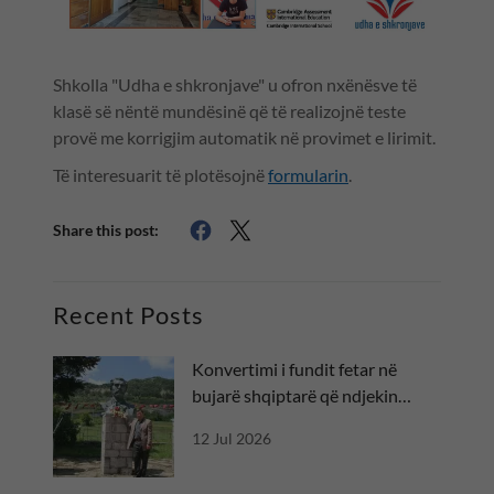
Shkolla "Udha e shkronjave" u ofron nxënësve të
klasë së nëntë mundësinë që të realizojnë teste
provë me korrigjim automatik në provimet e lirimit.
Të interesuarit të plotësojnë
formularin
.
Share this post:
Recent Posts
Konvertimi i fundit fetar në
bujarë shqiptarë që ndjekin
besën
12 Jul 2026