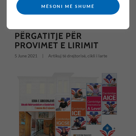
MËSONI MË SHUMË
All Posts
PËRGATITJE PËR
PROVIMET E LIRIMIT
5 June 2021
|
Artikuj të drejtorisë, cikli i larte