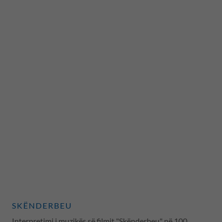
SKËNDERBEU
Interpretimi i muzikës së filmit "Skënderbeu" në 100