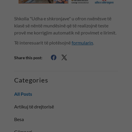
Shkolla "Udha e shkronjave" u ofron nxënësve të
klasë së nëntë mundësinë që të realizojnë teste
provë me korrigjim automatik në provimet e lirimit.
Të interesuarit të plotësojnë
formularin
.
Share this post:
Categories
All Posts
Artikuj të drejtorisë
Besa
Gjimnazi