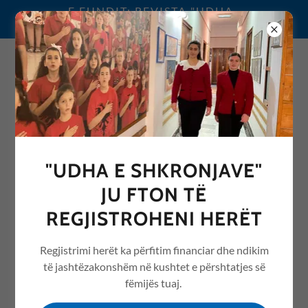
E FUNDIT: REVISTA "UDHA
E SHKRONJAVE" 2026
0692076068
"UDHA E SHKRONJAVE"
REVISTA "UDHA E
JU FTON TË
SHKRONJAVE" ME ARTIKUJ
REGJISTROHENI HERËT
NGA ARSIMI /EDUCATION
Regjistrimi herët ka përfitim financiar dhe ndikim
të jashtëzakonshëm në kushtet e përshtatjes së
fëmijës tuaj.