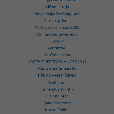
Mësonjëtorja
Besa e Bujarëve Shqiptarë
Firma e prindit
Karta performancës 2023
Ndihma për të verbërit
Galeria
Veprimtari
YouTube Udha
KARTA E PERFORMANCES 2019
Karta e performancës
KËRKOHEN MËSUES
Rreth nesh
Të menduarit kritik
Fisi shqiptar
Fjala e drejtorisë
Kurset Online