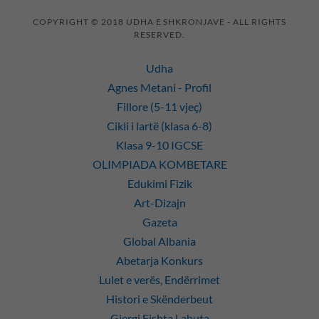
COPYRIGHT © 2018 UDHA E SHKRONJAVE - ALL RIGHTS
RESERVED.
Udha
Agnes Metani - Profil
Fillore (5-11 vjeç)
Cikli i lartë (klasa 6-8)
Klasa 9-10 IGCSE
OLIMPIADA KOMBETARE
Edukimi Fizik
Art-Dizajn
Gazeta
Global Albania
Abetarja Konkurs
Lulet e verës, Endërrimet
Histori e Skënderbeut
Gjergj Fishta Lahuta