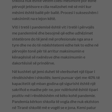
shkolla nuk është vetëm cilësi mësimore por edhe
përvojë jetësore e cila realizohet më së miri kur
mësimi është ballë për ballë. Procesi i suksesshëm i
vaksinimit na e lejon këtë.
Viti i tretë i pandemisë është vit i tretë i përvojës
me pandeminë dhe besojmë që edhe udhëzimet
shtetërore do të jenë më profesionale nga ana e
tyre dhe ne do të mbështetemi edhe tek to edhe në
përvojën tonë për të arritur maksimumin e
kënaqësisë së nxënësve dhe maksimumin e
dakortësisë së prindërve.
Në kushtet që jemi duhet të vlerësohet një tipar i
rëndësishëm i shkollës: kemi punuar vjet me 40% të
kapacitetit që mban godina që sigurisht është një
sakrificë e madhe për ne, por ndërkohë është tipari
pozitiv më i rëndësishëm në këto kohë pandemie.
Pandemia kërkon shkolla të vogla dhe nuk ekziston
në Tiranë shkollë më e vogël se e jona. Kemi patur