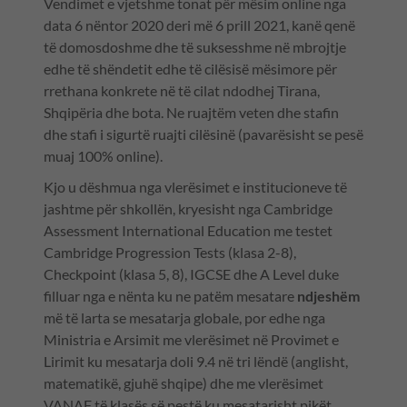
Vendimet e vjetshme tonat për mësim online nga
data 6 nëntor 2020 deri më 6 prill 2021, kanë qenë
të domosdoshme dhe të suksesshme në mbrojtje
edhe të shëndetit edhe të cilësisë mësimore për
rrethana konkrete në të cilat ndodhej Tirana,
Shqipëria dhe bota. Ne ruajtëm veten dhe stafin
dhe stafi i sigurtë ruajti cilësinë (pavarësisht se pesë
muaj 100% online).
Kjo u dëshmua nga vlerësimet e institucioneve të
jashtme për shkollën, kryesisht nga Cambridge
Assessment International Education me testet
Cambridge Progression Tests (klasa 2-8),
Checkpoint (klasa 5, 8), IGCSE dhe A Level duke
filluar nga e nënta ku ne patëm mesatare
ndjeshëm
më të larta se mesatarja globale, por edhe nga
Ministria e Arsimit me vlerësimet në Provimet e
Lirimit ku mesatarja doli 9.4 në tri lëndë (anglisht,
matematikë, gjuhë shqipe) dhe me vlerësimet
VANAF të klasës së pestë ku mesatarisht pikët