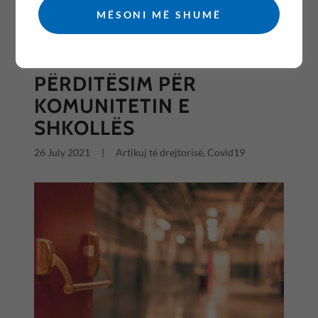
MËSONI MË SHUMË
All Posts
PËRDITËSIM PËR
KOMUNITETIN E
SHKOLLËS
26 July 2021
|
Artikuj të drejtorisë, Covid19