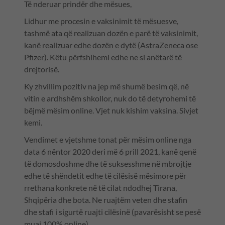
Të nderuar prindër dhe mësues,
Lidhur me procesin e vaksinimit të mësuesve,
tashmë ata që realizuan dozën e parë të vaksinimit,
kanë realizuar edhe dozën e dytë (AstraZeneca ose
Pfizer). Këtu përfshihemi edhe ne si anëtarë të
drejtorisë.
Ky zhvillim pozitiv na jep më shumë besim që, në
vitin e ardhshëm shkollor, nuk do të detyrohemi të
bëjmë mësim online. Vjet nuk kishim vaksina. Sivjet
kemi.
Vendimet e vjetshme tonat për mësim online nga
data 6 nëntor 2020 deri më 6 prill 2021, kanë qenë
të domosdoshme dhe të suksesshme në mbrojtje
edhe të shëndetit edhe të cilësisë mësimore për
rrethana konkrete në të cilat ndodhej Tirana,
Shqipëria dhe bota. Ne ruajtëm veten dhe stafin
dhe stafi i sigurtë ruajti cilësinë (pavarësisht se pesë
muaj 100% online).