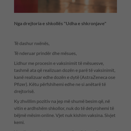
Nga drejtoria e shkollës "Udha e shkronjave"
Të dashur nxënës,
Të nderuar prindër dhe mësues,
Lidhur me procesin e vaksinimit të mësuesve,
tashmë ata që realizuan dozën e parë të vaksinimit,
kanë realizuar edhe dozën e dytë (AstraZeneca ose
Pfizer). Këtu përfshihemi edhe ne si anëtarë të
drejtorisë.
Ky zhvillim pozitiv na jep më shumë besim që, në
vitin e ardhshëm shkollor, nuk do të detyrohemi të
bëjmë mësim online. Vjet nuk kishim vaksina. Sivjet
kemi.