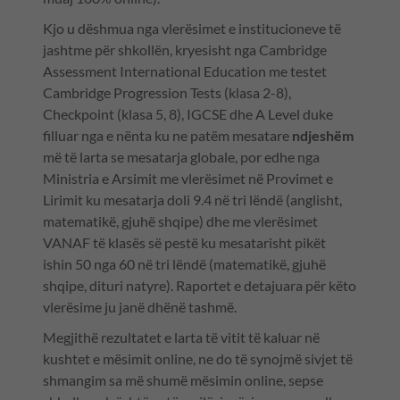
Kjo u dëshmua nga vlerësimet e institucioneve të
jashtme për shkollën, kryesisht nga Cambridge
Assessment International Education me testet
Cambridge Progression Tests (klasa 2-8),
Checkpoint (klasa 5, 8), IGCSE dhe A Level duke
filluar nga e nënta ku ne patëm mesatare
ndjeshëm
më të larta se mesatarja globale, por edhe nga
Ministria e Arsimit me vlerësimet në Provimet e
Lirimit ku mesatarja doli 9.4 në tri lëndë (anglisht,
matematikë, gjuhë shqipe) dhe me vlerësimet
VANAF të klasës së pestë ku mesatarisht pikët
ishin 50 nga 60 në tri lëndë (matematikë, gjuhë
shqipe, dituri natyre). Raportet e detajuara për këto
vlerësime ju janë dhënë tashmë.
Megjithë rezultatet e larta të vitit të kaluar në
kushtet e mësimit online, ne do të synojmë sivjet të
shmangim sa më shumë mësimin online, sepse