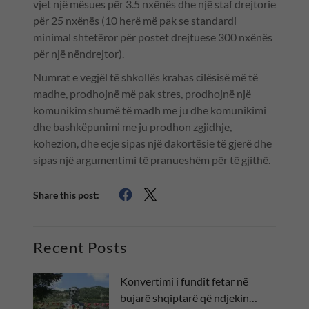
vjet një mësues për 3.5 nxënës dhe një staf drejtorie
për 25 nxënës (10 herë më pak se standardi
minimal shtetëror për postet drejtuese 300 nxënës
për një nëndrejtor).
Numrat e vegjël të shkollës krahas cilësisë më të
madhe, prodhojnë më pak stres, prodhojnë një
komunikim shumë të madh me ju dhe komunikimi
dhe bashkëpunimi me ju prodhon zgjidhje,
kohezion, dhe ecje sipas një dakortësie të gjerë dhe
sipas një argumentimi të pranueshëm për të gjithë.
Share this post:
Recent Posts
Konvertimi i fundit fetar në
bujarë shqiptarë që ndjekin