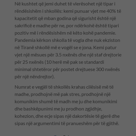
Në kushtet që jemi duhet të vlerësohet një tipar i
rëndësishëm i shkollës: kemi punuar vjet me 40% të
kapacitetit që mban godina që sigurisht është një
sakrificë e madhe për ne, por ndërkohë është tipari
pozitiv më i rëndësishëm në këto kohë pandemie.
Pandemia kërkon shkolla të vogla dhe nuk ekziston
në Tiranë shkollë më e vogël se e jona. Kemi patur
vjet një mësues për 3.5 nxënës dhe një staf drejtorie
për 25 nxënës (10 herë më pak se standardi
minimal shtetëror për postet drejtuese 300 nxënës
për një nëndrejtor).
Numrat e vegjël të shkollës krahas cilësisë më të
madhe, prodhojnë më pak stres, prodhojnë një
komunikim shumë të madh me ju dhe komunikimi
dhe bashkëpunimi me ju prodhon zgjidhje,
kohezion, dhe ecje sipas një dakortësie të gjerë dhe
sipas një argumentimi të pranueshëm për të gjithë.