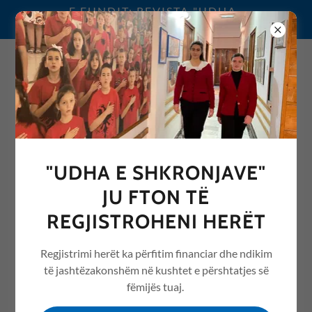
E FUNDIT: REVISTA "UDHA
E SHKRONJAVE" 2026
0692076068
"UDHA E SHKRONJAVE"
REVISTA "UDHA E
JU FTON TË
SHKRONJAVE" ME ARTIKUJ
REGJISTROHENI HERËT
NGA ARSIMI /EDUCATION
Regjistrimi herët ka përfitim financiar dhe ndikim
të jashtëzakonshëm në kushtet e përshtatjes së
fëmijës tuaj.