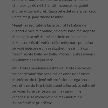
ishin 50 nga 60 në tri lëndë (matematikë, gjuhë
shqipe, dituri natyre). Raportet e detajuara për këto
vlerësime ju janë dhënë tashmë.
Megjithë rezultatet e larta të vitit të kaluar në
kushtet e mësimit online, ne do të synojmë sivjet të
shmangim sa më shumë mësimin online, sepse
shkolla nuk është vetëm cilësi mësimore por edhe
përvojë jetësore e cila realizohet më së miri kur
mësimi është ballë për ballë. Procesi i suksesshëm i
vaksinimit na e lejon këtë.
Viti i tretë i pandemisë është vit i tretë i përvojës
me pandeminë dhe besojmë që edhe udhëzimet
shtetërore do të jenë më profesionale nga ana e
tyre dhe ne do të mbështetemi edhe tek to edhe në
përvojën tonë për të arritur maksimumin e
kënaqësisë së nxënësve dhe maksimumin e
dakortësisë së prindërve.