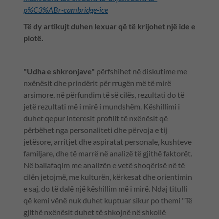
p%C3%ABr-cambridge-ice
Të dy artikujt duhen lexuar që të krijohet një ide e
plotë.
"Udha e shkronjave"
përfshihet në diskutime me
nxënësit dhe prindërit për rrugën më të mirë
arsimore, në përfundim të së cilës, rezultati do të
jetë rezultati më i mirë i mundshëm. Këshillimi i
duhet qepur interesit profilit të nxënësit që
përbëhet nga personaliteti dhe përvoja e tij
jetësore, arritjet dhe aspiratat personale, kushteve
familjare, dhe të marrë në analizë të gjithë faktorët.
Në ballafaqim me analizën e vetë shoqërisë në të
cilën jetojmë, me kulturën, kërkesat dhe orientimin
e saj, do të dalë një këshillim më i mirë. Ndaj titulli
që kemi vënë nuk duhet kuptuar sikur po themi "Të
gjithë nxënësit duhet të shkojnë në shkollë