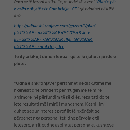
Para se të lexoni artikullin, mundet të lexoni "
Planin për
klasën e dhjetë për Cambridge ICE
" që ndodhet në këtë
link
https://udhaeshkronjave.com/gazeta/f/plani-
p%C3%ABr-nx%C3%ABn%C3%ABsin-e-
klas%C3%ABs-s%C3%AB-dhjet%C3%AB-
p%C3%ABr-cambridge-ice
Të dy artikujt duhen lexuar që të krijohet një ide e
plotë.
"Udha e shkronjave"
përfshihet në diskutime me
nxënësit dhe prindërit për rrugën më të mirë
arsimore, në përfundim të së cilës, rezultati do të
jetë rezultati më i mirë i mundshëm. Këshillimi i
duhet qepur interesit profilit të nxënësit që
përbëhet nga personaliteti dhe përvoja e tij
jetësore, arritjet dhe aspiratat personale, kushteve