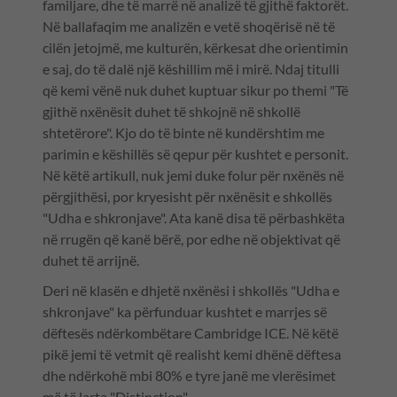
familjare, dhe të marrë në analizë të gjithë faktorët.
Në ballafaqim me analizën e vetë shoqërisë në të
cilën jetojmë, me kulturën, kërkesat dhe orientimin
e saj, do të dalë një këshillim më i mirë. Ndaj titulli
që kemi vënë nuk duhet kuptuar sikur po themi "Të
gjithë nxënësit duhet të shkojnë në shkollë
shtetërore". Kjo do të binte në kundërshtim me
parimin e këshillës së qepur për kushtet e personit.
Në këtë artikull, nuk jemi duke folur për nxënës në
përgjithësi, por kryesisht për nxënësit e shkollës
"Udha e shkronjave". Ata kanë disa të përbashkëta
në rrugën që kanë bërë, por edhe në objektivat që
duhet të arrijnë.
Deri në klasën e dhjetë nxënësi i shkollës "Udha e
shkronjave" ka përfunduar kushtet e marrjes së
dëftesës ndërkombëtare Cambridge ICE. Në këtë
pikë jemi të vetmit që realisht kemi dhënë dëftesa
dhe ndërkohë mbi 80% e tyre janë me vlerësimet
më të larta "Distinction".