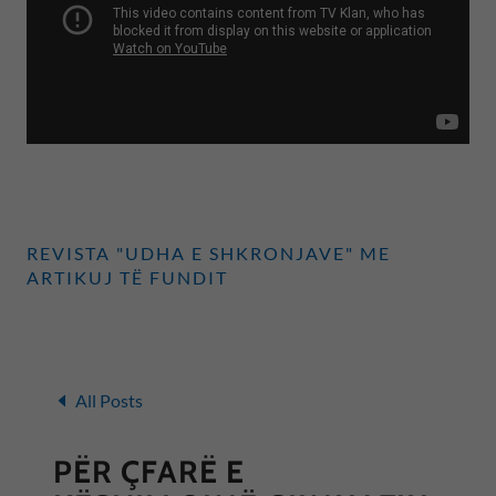
REVISTA "UDHA E SHKRONJAVE" ME
ARTIKUJ TË FUNDIT
All Posts
PËR ÇFARË E