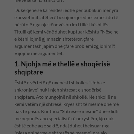
Duke qenë se ka rëndësi edhe për publikun mënyra
e arsyetimit, atëherë besojmë që edhe lexuesi do të
përfitojë nga një këndvështrim i tillë i këshillës.
Titulli që kemi vënë duhet kuptuar kështu "Nëse ne
e këshillojmë gjimnazin shtetëror, çfarë
argumentash japim dhe çfarë problemi zgjidhim?".
Vijojmë me argumentet.
1. Njohja më e thellë e shoqërisë
shqiptare
Është e vërtetë që nxënësi i shkollës "Udha e
shkronjave" nuk i njeh shtresat e shoqërisë
shqiptare. Ato mungojnë në shkollë. Në shkollë ne
kemi vetëm një shtresë: kryesisht të mesme dhe më
pak të pasur. Kur thua "Shtresë e mesme" dhe e lidh
me nëpunës apo specialistë të ndryshëm, kjo nuk
është edhe aq e saktë, ndaj duhet theksuar nga
"pjesa e sipërme e shtresës së mesme", pra ajo