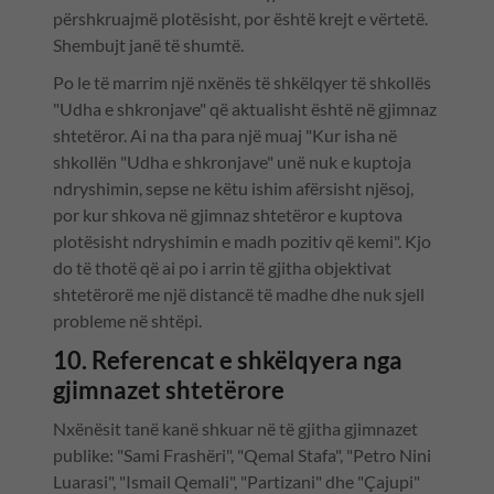
përshkruajmë plotësisht, por është krejt e vërtetë.
Shembujt janë të shumtë.
Po le të marrim një nxënës të shkëlqyer të shkollës
"Udha e shkronjave" që aktualisht është në gjimnaz
shtetëror. Ai na tha para një muaj "Kur isha në
shkollën "Udha e shkronjave" unë nuk e kuptoja
ndryshimin, sepse ne këtu ishim afërsisht njësoj,
por kur shkova në gjimnaz shtetëror e kuptova
plotësisht ndryshimin e madh pozitiv që kemi". Kjo
do të thotë që ai po i arrin të gjitha objektivat
shtetërorë me një distancë të madhe dhe nuk sjell
probleme në shtëpi.
10. Referencat e shkëlqyera nga
gjimnazet shtetërore
Nxënësit tanë kanë shkuar në të gjitha gjimnazet
publike: "Sami Frashëri", "Qemal Stafa", "Petro Nini
Luarasi", "Ismail Qemali", "Partizani" dhe "Çajupi"