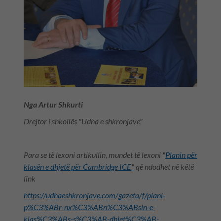
Nga Artur Shkurti
Drejtor i shkollës "Udha e shkronjave"
Para se të lexoni artikullin, mundet të lexoni "
Planin për
klasën e dhjetë për Cambridge ICE
" që ndodhet në këtë
link
https://udhaeshkronjave.com/gazeta/f/plani-
p%C3%ABr-nx%C3%ABn%C3%ABsin-e-
klas%C3%ABs-s%C3%AB-dhjet%C3%AB-