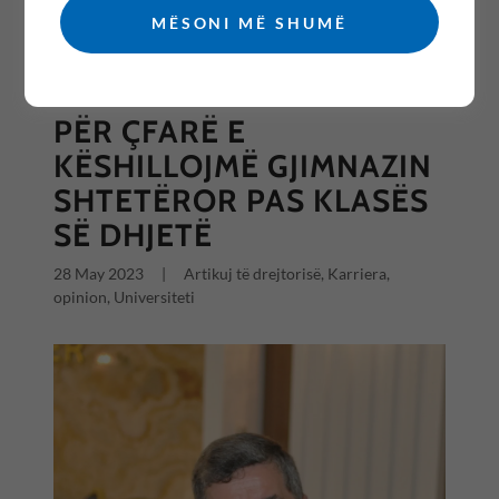
MËSONI MË SHUMË
All Posts
PËR ÇFARË E
KËSHILLOJMË GJIMNAZIN
SHTETËROR PAS KLASËS
SË DHJETË
28 May 2023
|
Artikuj të drejtorisë, Karriera,
opinion, Universiteti