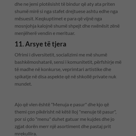
dhe ne jemi plotësisht të bindur që aty ata priten
shumë mirë si nga stafet drejtuese ashtu edhe nga
mësuesit. Keqkuptimet e para që vijnë nga
mosnjohja kalojnë shumë shpejt dhe nxënësit zënë
menjëherë vendin e merituar.
11. Arsye të tjera
Ofrimi i diversitetit, socializimi me më shumë
bashkëmoshatarë, sensi i komunitetit, përfshirje më
të madhe në konkurse, veprimtari artistike dhe
spikatje në disa aspekte që në shkollë private nuk
mundet.
Ajo që vlen është "Menuja e pasur" dhe kjo që
themi çon pikërisht në këtë lloj "menuje të pasur",
por si çdo "menu" duhet gatuar me kujdes dhe jo
zgjat dorën merr një asortiment dhe pastaj prit
mrekullira.