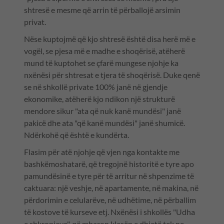
shtresë e mesme që arrin të përballojë arsimin
privat.
Nëse kuptojmë që kjo shtresë është disa herë më e
vogël, se pjesa më e madhe e shoqërisë, atëherë
mund të kuptohet se çfarë mungese njohje ka
nxënësi për shtresat e tjera të shoqërisë. Duke qenë
se në shkollë private 100% janë në gjendje
ekonomike, atëherë kjo ndikon një strukturë
mendore sikur "ata që nuk kanë mundësi" janë
pakicë dhe ata "që kanë mundësi" janë shumicë.
Ndërkohë që është e kundërta.
Flasim për atë njohje që vjen nga kontakte me
bashkëmoshatarë, që tregojnë historitë e tyre apo
pamundësinë e tyre për të arritur në shpenzime të
caktuara: një veshje, në apartamente, në makina, në
përdorimin e celularëve, në udhëtime, në përballim
të kostove të kurseve etj. Nxënësi i shkollës "Udha
e shkronjave", që mbaron klasën e dhjetë tek ne,