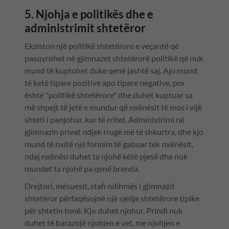
5. Njohja e politikës dhe e
administrimit shtetëror
Ekziston një politikë shtetërore e veçantë që
pasqyrohet në gjimnazet shtetërorë politikë që nuk
mund të kuptohet duke qenë jashtë saj. Ajo mund
të ketë tipare pozitive apo tipare negative, por
është "politikë shtetërore" dhe duhet kuptuar sa
më shpejt të jetë e mundur që nxënësit të mos i vijë
shteti i panjohur, kur të rritet. Administrimi në
gjimnazin privat ndjek rrugë më të shkurtra, dhe kjo
mund të nxitë një formim të gabuar tek nxënësit,
ndaj nxënësi duhet ta njohë këtë pjesë dhe nuk
mundet ta njohë pa qenë brenda.
Drejtori, mësuesit, stafi ndihmës i gjimnazit
shtetëror përfaqësojnë një sjellje shtetërore tipike
për shtetin tonë. Kjo duhet njohur. Prindi nuk
duhet të barazojë njohjen e vet, me njohjen e