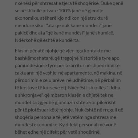
nxënësi për shtresat e tjera të shoqërisë. Duke qenë
se në shkollë private 100% janë në gjendje
ekonomike, atëherë kjo ndikon një strukturë
mendore sikur "ata që nuk kanë mundësi" janë
pakicë dhe ata "që kanë mundësi" janë shumicë.
Ndërkohë që është e kundërta.
Flasim për atë njohje që vjen nga kontakte me
bashkëmoshatarë, që tregojnë historitë e tyre apo
pamundësinë e tyre për të arritur në shpenzime të
caktuara: një veshje, në apartamente, në makina, në
përdorimin e celularëve, në udhëtime, në përballim
të kostove të kurseve etj. Nxënësi i shkollës "Udha
e shkronjave", që mbaron klasën e dhjetë tek ne,
mundet ta zgjedhë gjimnazin shtetëror pikërisht
për të plotësuar këtë njohje. Nuk është në rregull që
shoqëria personale të jetë vetëm nga shtresa me
mundësi ekonomike. Ky difekt personal më vonë
bëhet edhe një difekt për vetë shoqërinë.