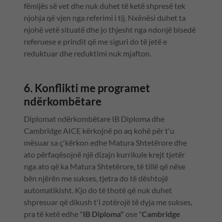
fëmijës së vet dhe nuk duhet të ketë shpresë tek
njohja që vjen nga referimi i tij. Nxënësi duhet ta
njohë vetë situatë dhe jo thjesht nga ndonjë bisedë
referuese e prindit që me siguri do të jetë e
reduktuar dhe reduktimi nuk mjafton.
6. Konflikti me programet
ndërkombëtare
Diplomat ndërkombëtare IB Diploma dhe
Cambridge AICE kërkojnë po aq kohë për t'u
mësuar sa ç'kërkon edhe Matura Shtetërore dhe
ato përfaqësojnë një dizajn kurrikule krejt tjetër
nga ato që ka Matura Shtetërore, të tillë që nëse
bën njërën me sukses, tjetra do të dështojë
automatikisht. Kjo do të thotë që nuk duhet
shpresuar që dikush t'i zotërojë të dyja me sukses,
pra të ketë edhe "
IB Diploma"
ose "
Cambridge