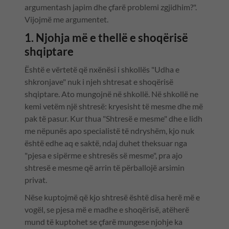
argumentash japim dhe çfarë problemi zgjidhim?".
Vijojmë me argumentet.
1. Njohja më e thellë e shoqërisë
shqiptare
Është e vërtetë që nxënësi i shkollës "Udha e
shkronjave" nuk i njeh shtresat e shoqërisë
shqiptare. Ato mungojnë në shkollë. Në shkollë ne
kemi vetëm një shtresë: kryesisht të mesme dhe më
pak të pasur. Kur thua "Shtresë e mesme" dhe e lidh
me nëpunës apo specialistë të ndryshëm, kjo nuk
është edhe aq e saktë, ndaj duhet theksuar nga
"pjesa e sipërme e shtresës së mesme", pra ajo
shtresë e mesme që arrin të përballojë arsimin
privat.
Nëse kuptojmë që kjo shtresë është disa herë më e
vogël, se pjesa më e madhe e shoqërisë, atëherë
mund të kuptohet se çfarë mungese njohje ka