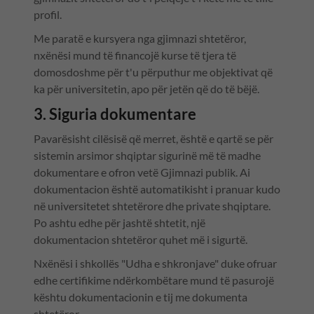
profil.
Me paratë e kursyera nga gjimnazi shtetëror,
nxënësi mund të financojë kurse të tjera të
domosdoshme për t'u përputhur me objektivat që
ka për universitetin, apo për jetën që do të bëjë.
3. Siguria dokumentare
Pavarësisht cilësisë që merret, është e qartë se për
sistemin arsimor shqiptar sigurinë më të madhe
dokumentare e ofron vetë Gjimnazi publik. Ai
dokumentacion është automatikisht i pranuar kudo
në universitetet shtetërore dhe private shqiptare.
Po ashtu edhe për jashtë shtetit, një
dokumentacion shtetëror quhet më i sigurtë.
Nxënësi i shkollës "Udha e shkronjave" duke ofruar
edhe certifikime ndërkombëtare mund të pasurojë
kështu dokumentacionin e tij me dokumenta
shtetëror.