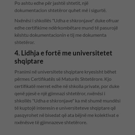
Po ashtu edhe për jashtë shtetit, një
dokumentacion shtetëror quhet më i sigurtë.
Nxënësi i shkollës "Udha e shkronjave" duke ofruar
edhe certifikime ndërkombëtare mund të pasurojë
kështu dokumentacionin e tij me dokumenta
shtetëror.
4. Lidhja e fortë me universitetet
shqiptare
Pranimi në universitete shqiptare kryesisht bëhet
përmes Certifikatës së Maturës Shtetërore. Kjo
certifikatë merret edhe në shkolla private, por duke
qenë pjesë e një gjimnazi shtetëror, nxënësi i
shkollës "Udha e shkronjave" ka më shumë mundësi
të kuptojë interesin e universiteteve shqiptare që
pasqyrohet në bisedat që ata bëjnë me kolektivat e
nxënësve të gjimnazeve shtetërore.