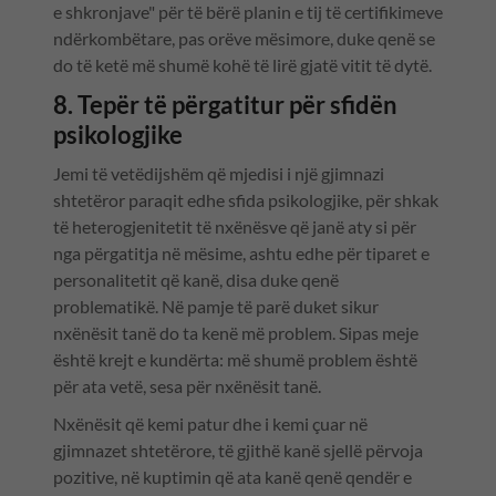
e shkronjave" për të bërë planin e tij të certifikimeve
ndërkombëtare, pas orëve mësimore, duke qenë se
do të ketë më shumë kohë të lirë gjatë vitit të dytë.
8. Tepër të përgatitur për sfidën
psikologjike
Jemi të vetëdijshëm që mjedisi i një gjimnazi
shtetëror paraqit edhe sfida psikologjike, për shkak
të heterogjenitetit të nxënësve që janë aty si për
nga përgatitja në mësime, ashtu edhe për tiparet e
personalitetit që kanë, disa duke qenë
problematikë. Në pamje të parë duket sikur
nxënësit tanë do ta kenë më problem. Sipas meje
është krejt e kundërta: më shumë problem është
për ata vetë, sesa për nxënësit tanë.
Nxënësit që kemi patur dhe i kemi çuar në
gjimnazet shtetërore, të gjithë kanë sjellë përvoja
pozitive, në kuptimin që ata kanë qenë qendër e