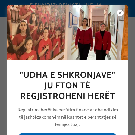
E FUNDIT: REVISTA "UDHA
E SHKRONJAVE" 2026
0692076068
"UDHA E SHKRONJAVE"
REVISTA "UDHA E
JU FTON TË
SHKRONJAVE" ME ARTIKUJ
REGJISTROHENI HERËT
NGA ARSIMI /EDUCATION
Regjistrimi herët ka përfitim financiar dhe ndikim
të jashtëzakonshëm në kushtet e përshtatjes së
fëmijës tuaj.