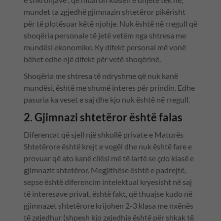
mundet ta zgjedhë gjimnazin shtetëror pikërisht
për të plotësuar këtë njohje. Nuk është në rregull që
shoqëria personale të jetë vetëm nga shtresa me
mundësi ekonomike. Ky difekt personal më vonë
bëhet edhe një difekt për vetë shoqërinë.
Shoqëria me shtresa të ndryshme që nuk kanë
mundësi, është me shumë interes për prindin. Edhe
pasuria ka veset e saj dhe kjo nuk është në rregull.
2. Gjimnazi shtetëror është falas
Diferencat që sjell një shkollë private e Maturës
Shtetërore është krejt e vogël dhe nuk është fare e
provuar që ato kanë cilësi më të lartë se çdo klasë e
gjimnazit shtetëror. Megjithëse është e padrejtë,
sepse është diferencim intelektual kryesisht në saj
të interesave privat, është fakt, që thuajse kudo në
gjimnazet shtetërore krijohen 2-3 klasa me nxënës
të zgjedhur (shpesh kjo zgjedhje është për shkak të