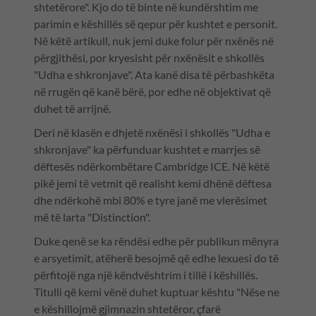
shtetërore". Kjo do të binte në kundërshtim me
parimin e këshillës së qepur për kushtet e personit.
Në këtë artikull, nuk jemi duke folur për nxënës në
përgjithësi, por kryesisht për nxënësit e shkollës
"Udha e shkronjave". Ata kanë disa të përbashkëta
në rrugën që kanë bërë, por edhe në objektivat që
duhet të arrijnë.
Deri në klasën e dhjetë nxënësi i shkollës "Udha e
shkronjave" ka përfunduar kushtet e marrjes së
dëftesës ndërkombëtare Cambridge ICE. Në këtë
pikë jemi të vetmit që realisht kemi dhënë dëftesa
dhe ndërkohë mbi 80% e tyre janë me vlerësimet
më të larta "Distinction".
Duke qenë se ka rëndësi edhe për publikun mënyra
e arsyetimit, atëherë besojmë që edhe lexuesi do të
përfitojë nga një këndvështrim i tillë i këshillës.
Titulli që kemi vënë duhet kuptuar kështu "Nëse ne
e këshillojmë gjimnazin shtetëror, çfarë