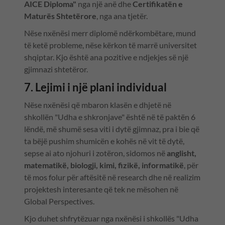
AICE Diploma"
nga një anë dhe
Certifikatën e
Maturës Shtetërore
, nga ana tjetër.
Nëse nxënësi merr diplomë ndërkombëtare, mund
të ketë probleme, nëse kërkon të marrë universitet
shqiptar. Kjo është ana pozitive e ndjekjes së një
gjimnazi shtetëror.
7. Lejimi i një plani individual
Nëse nxënësi që mbaron klasën e dhjetë në
shkollën "Udha e shkronjave" është në të paktën 6
lëndë, më shumë sesa viti i dytë gjimnaz, pra i bie që
ta bëjë pushim shumicën e kohës në vit të dytë,
sepse ai ato njohuri i zotëron, sidomos në
anglisht,
matematikë, biologji, kimi, fizikë, informatikë
, për
të mos folur për aftësitë në research dhe në realizim
projektesh interesante që tek ne mësohen në
Global Perspectives.
Kjo duhet shfrytëzuar nga nxënësi i shkollës "Udha