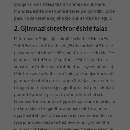
Shoqëria me shtresa të ndryshme që nuk kanë
mundësi, është me shumë interes për prindin. Edhe
pasuria ka veset e saj dhe kjo nuk është në rregull.
2. Gjimnazi shtetëror është falas
Diferencat që sjell një shkollë private e Maturës
Shtetërore është krejt e vogël dhe nuk është fare e
provuar që ato kanë cilësi më të lartë se çdo klasë e
gjimnazit shtetëror. Megjithëse është e padrejtë,
sepse është diferencim intelektual kryesisht në saj
të interesave privat, është fakt, që thuajse kudo në
gjimnazet shtetërore krijohen 2-3 klasa me nxënës
të zgjedhur (shpesh kjo zgjedhje është për shkak të
postit të prindit, pra jo të ndonjë vlere tjetër).
Nxënësit tanë mund të hyjnë thuajse automatikisht
në këto klasa të zgjedhura, sepse i plotësojnë të
dyja kushtet: performancën e lartë dhe prindërit e
tyre janë specialistë të fushave të ndryshme dhe
gjimnazit shtetëror do t'i pëlqejë t'i ketë me të tillë