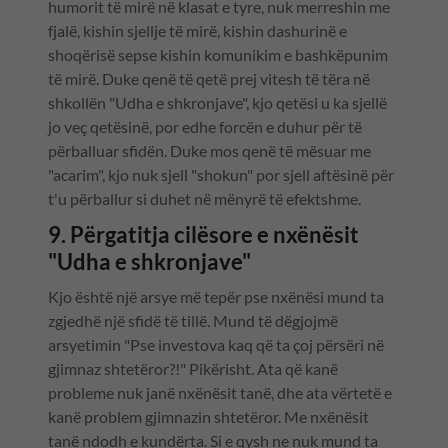
humorit të mirë në klasat e tyre, nuk merreshin me
fjalë, kishin sjellje të mirë, kishin dashurinë e
shoqërisë sepse kishin komunikim e bashkëpunim
të mirë. Duke qenë të qetë prej vitesh të tëra në
shkollën "Udha e shkronjave", kjo qetësi u ka sjellë
jo veç qetësinë, por edhe forcën e duhur për të
përballuar sfidën. Duke mos qenë të mësuar me
"acarim", kjo nuk sjell "shokun" por sjell aftësinë për
t'u përballur si duhet në mënyrë të efektshme.
9. Përgatitja cilësore e nxënësit
"Udha e shkronjave"
Kjo është një arsye më tepër pse nxënësi mund ta
zgjedhë një sfidë të tillë. Mund të dëgjojmë
arsyetimin "Pse investova kaq që ta çoj përsëri në
gjimnaz shtetëror?!" Pikërisht. Ata që kanë
probleme nuk janë nxënësit tanë, dhe ata vërtetë e
kanë problem gjimnazin shtetëror. Me nxënësit
tanë ndodh e kundërta. Si e qysh ne nuk mund ta