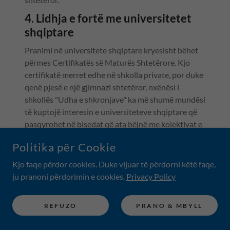
4. Lidhja e fortë me universitetet
shqiptare
Pranimi në universitete shqiptare kryesisht bëhet
përmes Certifikatës së Maturës Shtetërore. Kjo
certifikatë merret edhe në shkolla private, por duke
qenë pjesë e një gjimnazi shtetëror, nxënësi i
shkollës "Udha e shkronjave" ka më shumë mundësi
të kuptojë interesin e universiteteve shqiptare që
pasqyrohet në bisedat që ata bëjnë me kolektivat e
nxënësve të gjimnazeve shtetërore.
Politika për Cookie
Kjo faqe përdor cookies. Duke vijuar të përdorni këtë faqe,
5. Njohja e politikës dhe e
ju pranoni përdorimin e cookies.
Privacy Policy
administrimit shtetëror
Ekziston një politikë shtetërore e veçantë që
REFUZO
PRANO & MBYLL
pasqyrohet në gjimnazet shtetërorë politikë që nuk
mund të kuptohet duke qenë jashtë saj. Ajo mund