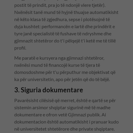
postit të prindit, pra jo të ndonjë vlere tjetër).
Nxënësit tanë mund të hyjnë thuajse automatikisht
në këto klasa të zgjedhura, sepse i plotësojnë të
dyja kushtet: performancën e lartë dhe prindërit e
tyre janë specialistë të fushave të ndryshme dhe
gjimnazit shtetëror do t'i pëlqejë t'i ketë me të tillë
profil.
Me paratë e kursyera nga gjimnazi shtetëror,
nxënësi mund të financojë kurse të tjera të
domosdoshme për t'u përputhur me objektivat që
ka për universitetin, apo për jetën që do të bëjë.
3. Siguria dokumentare
Pavarësisht cilësisë që merret, është e qartë se për
sistemin arsimor shqiptar sigurinë më të madhe
dokumentare e ofron vetë Gjimnazi publik. Ai
dokumentacion është automatikisht i pranuar kudo
në universitetet shtetërore dhe private shqiptare.