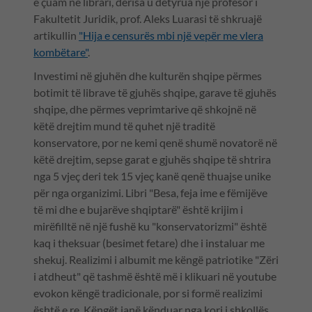
e çuam në librari, derisa u detyrua një profesor i
Fakultetit Juridik, prof. Aleks Luarasi të shkruajë
artikullin
"Hija e censurës mbi një vepër me vlera
kombëtare"
.
Investimi në gjuhën dhe kulturën shqipe përmes
botimit të librave të gjuhës shqipe, garave të gjuhës
shqipe, dhe përmes veprimtarive që shkojnë në
këtë drejtim mund të quhet një traditë
konservatore, por ne kemi qenë shumë novatorë në
këtë drejtim, sepse garat e gjuhës shqipe të shtrira
nga 5 vjeç deri tek 15 vjeç kanë qenë thuajse unike
për nga organizimi. Libri "Besa, feja ime e fëmijëve
të mi dhe e bujarëve shqiptarë" është krijim i
mirëfilltë në një fushë ku "konservatorizmi" është
kaq i theksuar (besimet fetare) dhe i instaluar me
shekuj. Realizimi i albumit me këngë patriotike "Zëri
i atdheut" që tashmë është më i klikuari në youtube
evokon këngë tradicionale, por si formë realizimi
është e re. Këngët janë kënduar nga kori i shkollës