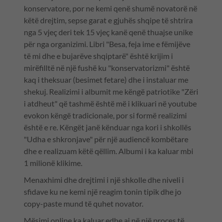
konservatore, por ne kemi qenë shumë novatorë në
këtë drejtim, sepse garat e gjuhës shqipe të shtrira
nga 5 vjeç deri tek 15 vjeç kanë qenë thuajse unike
për nga organizimi. Libri "Besa, feja ime e fëmijëve
të mi dhe e bujarëve shqiptarë" është krijim i
mirëfilltë në një fushë ku "konservatorizmi" është
kaq i theksuar (besimet fetare) dhe i instaluar me
shekuj. Realizimi i albumit me këngë patriotike "Zëri
i atdheut" që tashmë është më i klikuari në youtube
evokon këngë tradicionale, por si formë realizimi
është e re. Këngët janë kënduar nga kori i shkollës
"Udha e shkronjave" për një audiencë kombëtare
dhe e realizuam këtë qëllim. Albumi i ka kaluar mbi
1 milionë klikime.
Menaxhimi dhe drejtimi i një shkolle dhe niveli i
sfidave ku ne kemi një reagim tonin tipik dhe jo
copy-paste mund të quhet novator.
Mësimi online ka kaluar edhe ai në një proces të