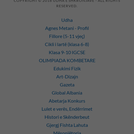
COPYRIGHT © 2018 UDHA E SHKRONJAVE - ALL RIGHTS
RESERVED.
Udha
Agnes Metani - Profil
Fillore (5-11 vjeç)
Cikli i lartë (klasa 6-8)
Klasa 9-10 IGCSE
OLIMPIADA KOMBETARE
Edukimi Fizik
Art-Dizajn
Gazeta
Global Albania
Abetarja Konkurs
Lulet e verës, Endërrimet
Histori e Skënderbeut
Gjergj Fishta Lahuta
Mësonjëtorja