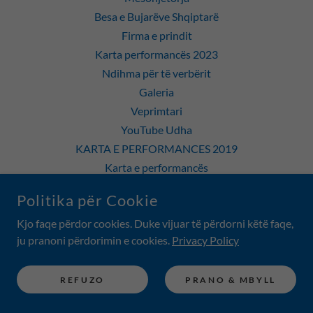
Besa e Bujarëve Shqiptarë
Firma e prindit
Karta performancës 2023
Ndihma për të verbërit
Galeria
Veprimtari
YouTube Udha
KARTA E PERFORMANCES 2019
Karta e performancës
KËRKOHEN MËSUES
Politika për Cookie
Rreth nesh
Kjo faqe përdor cookies. Duke vijuar të përdorni këtë faqe,
Të menduarit kritik
ju pranoni përdorimin e cookies.
Privacy Policy
Fisi shqiptar
Fjala e drejtorisë
Kurset Online
REFUZO
PRANO & MBYLL
TIPARET