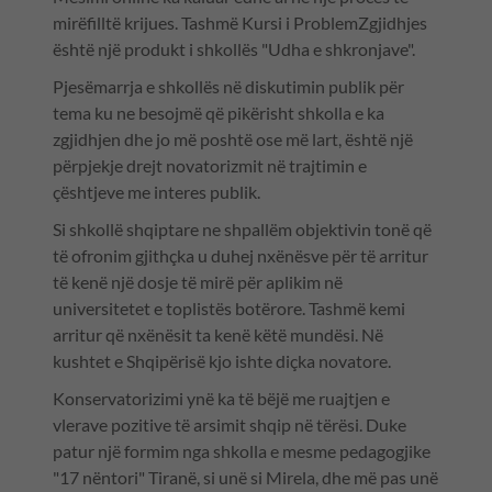
mirëfilltë krijues. Tashmë Kursi i ProblemZgjidhjes
është një produkt i shkollës "Udha e shkronjave".
Pjesëmarrja e shkollës në diskutimin publik për
tema ku ne besojmë që pikërisht shkolla e ka
zgjidhjen dhe jo më poshtë ose më lart, është një
përpjekje drejt novatorizmit në trajtimin e
çështjeve me interes publik.
Si shkollë shqiptare ne shpallëm objektivin tonë që
të ofronim gjithçka u duhej nxënësve për të arritur
të kenë një dosje të mirë për aplikim në
universitetet e toplistës botërore. Tashmë kemi
arritur që nxënësit ta kenë këtë mundësi. Në
kushtet e Shqipërisë kjo ishte diçka novatore.
Konservatorizimi ynë ka të bëjë me ruajtjen e
vlerave pozitive të arsimit shqip në tërësi. Duke
patur një formim nga shkolla e mesme pedagogjike
"17 nëntori" Tiranë, si unë si Mirela, dhe më pas unë