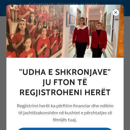
E FUNDIT: REVISTA "UDHA
E SHKRONJAVE" 2026
0692076068
"UDHA E SHKRONJAVE"
REVISTA "UDHA E
JU FTON TË
SHKRONJAVE" ME ARTIKUJ
REGJISTROHENI HERËT
NGA ARSIMI /EDUCATION
Regjistrimi herët ka përfitim financiar dhe ndikim
të jashtëzakonshëm në kushtet e përshtatjes së
fëmijës tuaj.