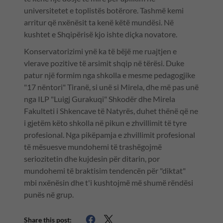
universitetet e toplistës botërore. Tashmë kemi
arritur që nxënësit ta kenë këtë mundësi. Në
kushtet e Shqipërisë kjo ishte diçka novatore.
Konservatorizimi ynë ka të bëjë me ruajtjen e
vlerave pozitive të arsimit shqip në tërësi. Duke
patur një formim nga shkolla e mesme pedagogjike
"17 nëntori" Tiranë, si unë si Mirela, dhe më pas unë
nga ILP "Luigj Gurakuqi" Shkodër dhe Mirela
Fakulteti i Shkencave të Natyrës, duhet thënë që ne
i gjetëm këto shkolla në pikun e zhvillimit të tyre
profesional. Nga pikëpamja e zhvillimit profesional
të mësuesve mundohemi të trashëgojmë
seriozitetin dhe kujdesin për ditarin, por
mundohemi të braktisim tendencën për "diktat"
mbi nxënësin dhe t'i kushtojmë më shumë rëndësi
punës në grup.
Share this post: