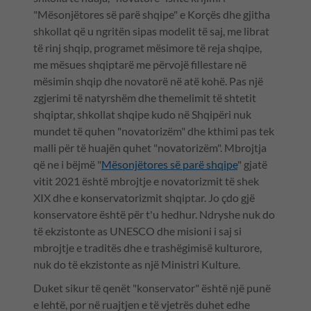
"Mësonjëtores së parë shqipe" e Korçës dhe gjitha
shkollat që u ngritën sipas modelit të saj, me librat
të rinj shqip, programet mësimore të reja shqipe,
me mësues shqiptarë me përvojë fillestare në
mësimin shqip dhe novatorë në atë kohë. Pas një
zgjerimi të natyrshëm dhe themelimit të shtetit
shqiptar, shkollat shqipe kudo në Shqipëri nuk
mundet të quhen "novatorizëm" dhe kthimi pas tek
malli për të huajën quhet "novatorizëm". Mbrojtja
që ne i bëjmë "
Mësonjëtores së parë shqipe
" gjatë
vitit 2021 është mbrojtje e novatorizmit të shek
XIX dhe e konservatorizmit shqiptar. Jo çdo gjë
konservatore është për t'u hedhur. Ndryshe nuk do
të ekzistonte as UNESCO dhe misioni i saj si
mbrojtje e traditës dhe e trashëgimisë kulturore,
nuk do të ekzistonte as një Ministri Kulture.
Duket sikur të qenët "konservator" është një punë
e lehtë, por në ruajtjen e të vjetrës duhet edhe