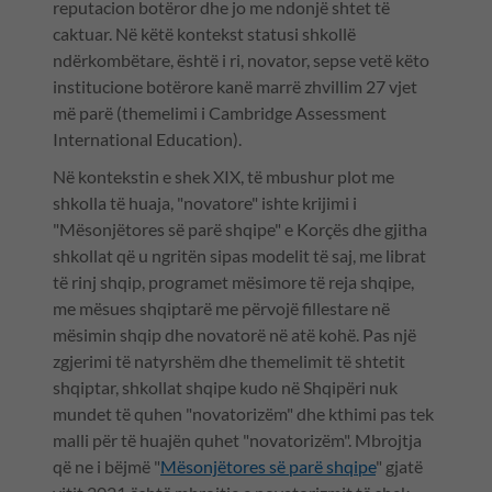
reputacion botëror dhe jo me ndonjë shtet të
caktuar. Në këtë kontekst statusi shkollë
ndërkombëtare, është i ri, novator, sepse vetë këto
institucione botërore kanë marrë zhvillim 27 vjet
më parë (themelimi i Cambridge Assessment
International Education).
Në kontekstin e shek XIX, të mbushur plot me
shkolla të huaja, "novatore" ishte krijimi i
"Mësonjëtores së parë shqipe" e Korçës dhe gjitha
shkollat që u ngritën sipas modelit të saj, me librat
të rinj shqip, programet mësimore të reja shqipe,
me mësues shqiptarë me përvojë fillestare në
mësimin shqip dhe novatorë në atë kohë. Pas një
zgjerimi të natyrshëm dhe themelimit të shtetit
shqiptar, shkollat shqipe kudo në Shqipëri nuk
mundet të quhen "novatorizëm" dhe kthimi pas tek
malli për të huajën quhet "novatorizëm". Mbrojtja
që ne i bëjmë "
Mësonjëtores së parë shqipe
" gjatë