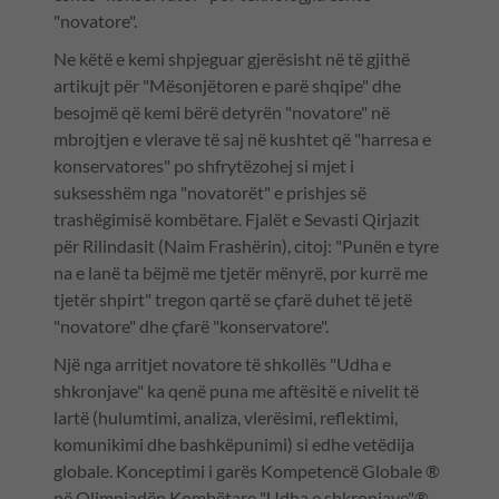
"novatore".
Ne këtë e kemi shpjeguar gjerësisht në të gjithë
artikujt për "Mësonjëtoren e parë shqipe" dhe
besojmë që kemi bërë detyrën "novatore" në
mbrojtjen e vlerave të saj në kushtet që "harresa e
konservatores" po shfrytëzohej si mjet i
suksesshëm nga "novatorët" e prishjes së
trashëgimisë kombëtare. Fjalët e Sevasti Qirjazit
për Rilindasit (Naim Frashërin), citoj: "Punën e tyre
na e lanë ta bëjmë me tjetër mënyrë, por kurrë me
tjetër shpirt" tregon qartë se çfarë duhet të jetë
"novatore" dhe çfarë "konservatore".
Një nga arritjet novatore të shkollës "Udha e
shkronjave" ka qenë puna me aftësitë e nivelit të
lartë (hulumtimi, analiza, vlerësimi, reflektimi,
komunikimi dhe bashkëpunimi) si edhe vetëdija
globale. Konceptimi i garës Kompetencë Globale ®
në Olimpiadën Kombëtare "Udha e shkronjave"®