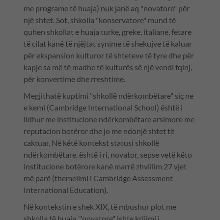
me programe të huaja) nuk janë aq "novatore" për
një shtet. Sot, shkolla "konservatore" mund të
quhen shkollat e huaja turke, greke, italiane, fetare
të cilat kanë të njëjtat synime të shekujve të kaluar
për ekspansion kulturor të shteteve të tyre dhe për
kapje sa më të madhe të kulturës së një vendi fqinj,
për konvertime dhe rreshtime.
Megjithatë kuptimi "shkollë ndërkombëtare" siç ne
e kemi (Cambridge International School) është i
lidhur me institucione ndërkombëtare arsimore me
reputacion botëror dhe jo me ndonjë shtet të
caktuar. Në këtë kontekst statusi shkollë
ndërkombëtare, është i ri, novator, sepse vetë këto
institucione botërore kanë marrë zhvillim 27 vjet
më parë (themelimi i Cambridge Assessment
International Education).
Në kontekstin e shek XIX, të mbushur plot me
shkolla të huaja, "novatore" ishte krijimi i