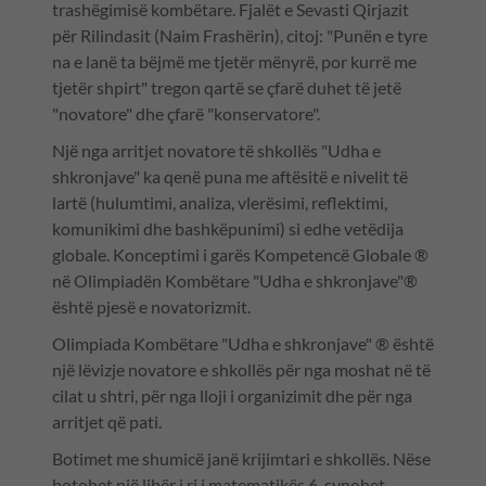
trashëgimisë kombëtare. Fjalët e Sevasti Qirjazit
për Rilindasit (Naim Frashërin), citoj: "Punën e tyre
na e lanë ta bëjmë me tjetër mënyrë, por kurrë me
tjetër shpirt" tregon qartë se çfarë duhet të jetë
"novatore" dhe çfarë "konservatore".
Një nga arritjet novatore të shkollës "Udha e
shkronjave" ka qenë puna me aftësitë e nivelit të
lartë (hulumtimi, analiza, vlerësimi, reflektimi,
komunikimi dhe bashkëpunimi) si edhe vetëdija
globale. Konceptimi i garës Kompetencë Globale ®
në Olimpiadën Kombëtare "Udha e shkronjave"®
është pjesë e novatorizmit.
Olimpiada Kombëtare "Udha e shkronjave" ® është
një lëvizje novatore e shkollës për nga moshat në të
cilat u shtri, për nga lloji i organizimit dhe për nga
arritjet që pati.
Botimet me shumicë janë krijimtari e shkollës. Nëse
botohet një libër i ri i matematikës 6, synohet