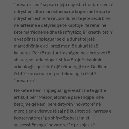
"novatorizëm" sepse i njëjti objekt u flet brezave të
ndryshëm dhe marrëdhënia që krijon me breza të
ndryshëm është "e re", por duhet të jetë secili brez
në lartësinë e detyrës që të kuptojë "të renë" në
këtë marrëdhënie dhe të shfrytëzojë "kreativitetin"
e vet për ta shpjeguar se cila duhet të jetë
marrëdhënia e atij brezi me një dukuri të së
kaluarës. Për të ruajtur trashëgiminë e brezave të
shkuar, sot arkeologët, shfrytëzojnë skanimin
arkeologjik që është një teknologji e re. Dedikimi
është "konservator" por teknologjia është
"novatore".
Ne këtë e kemi shpjeguar gjerësisht në të gjithë
artikujt për "Mësonjëtoren e parë shqipe" dhe
besojmë që kemi bërë detyrën "novatore" në
mbrojtjen e vlerave të saj në kushtet që "harresa e
konservatores" po shfrytëzohej si mjet i
suksesshëm nga "novatorët" e prishjes së