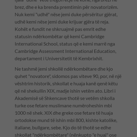
brez, dhe e ka brenda premtimin për novatorizëm.
Nuk kemi "udhë" nëse jemi duke përsëritur gjërat,
udhë kemi nëse jemi duke krijuar gjëra të reja.
Kohët e fundit ne shkruajmë pas emrit edhe
statusin ndërkombëtar që kemi Cambridge
International School, status që e kemi marrë nga
Cambridge Assessment International Education,
departament i Universitetit të Kembrixhit.
Ne tashmë jemi shkollë ndërkombëtare dhe kjo
quhet "novatore", sidomos pas viteve 90, por, në një
vështrim historik, shkollat e huaja kanë qenë këtu
që në shekullin XIX, madje ishin vetëm ato. Libri i
Akademisë së Shkencave thotë se vetëm shkolla
turke ose fetare muslimane numëroheshin mbi
1000 në shek. XIX dhe greke ose fetare të huaja
ortodokse mund të ishin mbi 800, kishte katolike,
italiane, bullgare, sebe. Kjo do të thotë se edhe
shkollat "ndërkombëtare" (nënkupto "e huaj" ose