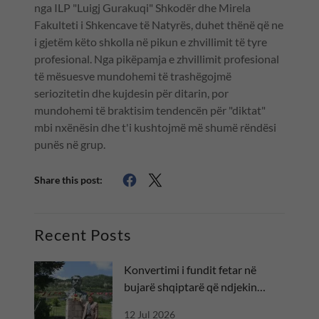
nga ILP "Luigj Gurakuqi" Shkodër dhe Mirela
Fakulteti i Shkencave të Natyrës, duhet thënë që ne
i gjetëm këto shkolla në pikun e zhvillimit të tyre
profesional. Nga pikëpamja e zhvillimit profesional
të mësuesve mundohemi të trashëgojmë
seriozitetin dhe kujdesin për ditarin, por
mundohemi të braktisim tendencën për "diktat"
mbi nxënësin dhe t'i kushtojmë më shumë rëndësi
punës në grup.
Share this post:
Recent Posts
Konvertimi i fundit fetar në
bujarë shqiptarë që ndjekin
besën
12 Jul 2026