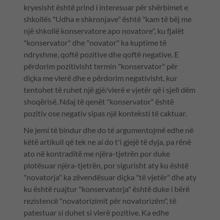
kryesisht është prind i interesuar për shërbimet e
shkollës "Udha e shkronjave" është "kam të bëj me
një shkollë konservatore apo novatore", ku fjalët
"konservator" dhe "novator" ka kuptime të
ndryshme, qoftë pozitive dhe qoftë negative. E
përdorim pozitivisht termin "konservator" për
diçka me vlerë dhe e përdorim negativisht, kur
tentohet të ruhet një gjë/vlerë e vjetër që i sjell dëm
shoqërisë. Ndaj të qenët "konservator" është
pozitiv ose negativ sipas një konteksti të caktuar.
Ne jemi të bindur dhe do të argumentojmë edhe në
këtë artikull që tek ne ai do t'i gjejë të dyja, pa rënë
ato në kontraditë me njëra-tjetrën por duke
plotësuar njëra-tjetrën, por sigurisht aty ku është
"novatorja" ka zëvendësuar diçka "të vjetër" dhe aty
ku është ruajtur "konservatorja" është duke i bërë
rezistencë "novatorizimit për novatorizëm", të
patestuar si duhet si vlerë pozitive. Ka edhe