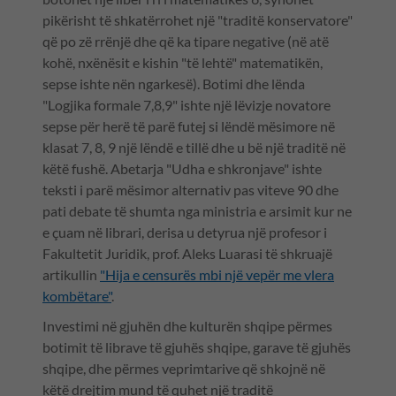
pikërisht të shkatërrohet një "traditë konservatore"
që po zë rrënjë dhe që ka tipare negative (në atë
kohë, nxënësit e kishin "të lehtë" matematikën,
sepse ishte nën ngarkesë). Botimi dhe lënda
"Logjika formale 7,8,9" ishte një lëvizje novatore
sepse për herë të parë futej si lëndë mësimore në
klasat 7, 8, 9 një lëndë e tillë dhe u bë një traditë në
këtë fushë. Abetarja "Udha e shkronjave" ishte
teksti i parë mësimor alternativ pas viteve 90 dhe
pati debate të shumta nga ministria e arsimit kur ne
e çuam në librari, derisa u detyrua një profesor i
Fakultetit Juridik, prof. Aleks Luarasi të shkruajë
artikullin
"Hija e censurës mbi një vepër me vlera
kombëtare"
.
Investimi në gjuhën dhe kulturën shqipe përmes
botimit të librave të gjuhës shqipe, garave të gjuhës
shqipe, dhe përmes veprimtarive që shkojnë në
këtë drejtim mund të quhet një traditë