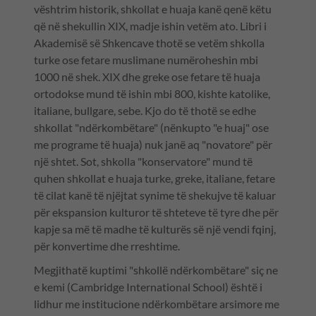
vështrim historik, shkollat e huaja kanë qenë këtu
që në shekullin XIX, madje ishin vetëm ato. Libri i
Akademisë së Shkencave thotë se vetëm shkolla
turke ose fetare muslimane numëroheshin mbi
1000 në shek. XIX dhe greke ose fetare të huaja
ortodokse mund të ishin mbi 800, kishte katolike,
italiane, bullgare, sebe. Kjo do të thotë se edhe
shkollat "ndërkombëtare" (nënkupto "e huaj" ose
me programe të huaja) nuk janë aq "novatore" për
një shtet. Sot, shkolla "konservatore" mund të
quhen shkollat e huaja turke, greke, italiane, fetare
të cilat kanë të njëjtat synime të shekujve të kaluar
për ekspansion kulturor të shteteve të tyre dhe për
kapje sa më të madhe të kulturës së një vendi fqinj,
për konvertime dhe rreshtime.
Megjithatë kuptimi "shkollë ndërkombëtare" siç ne
e kemi (Cambridge International School) është i
lidhur me institucione ndërkombëtare arsimore me