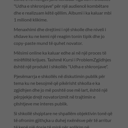
"Udha e shkronjave" për një audiencë kombëtare
dhe e realizuam këtë qëllim. Albumi i ka kaluar mbi
1 milionë klikime.
Menaxhimi dhe drejtimi i një shkolle dhe niveli i
sfidave ku ne kemi një reagim tonin tipik dhe jo
copy-paste mund të quhet novator.
Mësimi online ka kaluar edhe ai në një proces të
mirëfilltë krijues. Tashmë Kursi i ProblemZgjidhjes
është një produkt i shkollës "Udha e shkronjave".
Pjesëmarrja e shkollës në diskutimin publik për
tema ku ne besojmë që pikërisht shkolla e ka
zgjidhjen dhe jo më poshtë ose më lart, është një
përpjekje drejt novatorizmit në trajtimin e
çështjeve me interes publik.
Si shkollë shqiptare ne shpallëm objektivin tonë që
të ofronim gjithçka u duhej nxënësve për të arritur
të kenë një dosje të mirë për aplikim në