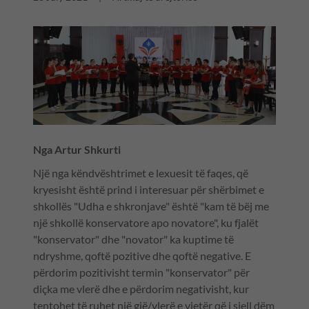
Nga Artur Shkurti
Një nga këndvështrimet e lexuesit të faqes, që
kryesisht është prind i interesuar për shërbimet e
shkollës "Udha e shkronjave" është "kam të bëj me
një shkollë konservatore apo novatore", ku fjalët
"konservator" dhe "novator" ka kuptime të
ndryshme, qoftë pozitive dhe qoftë negative. E
përdorim pozitivisht termin "konservator" për
diçka me vlerë dhe e përdorim negativisht, kur
tentohet të ruhet një gjë/vlerë e vjetër që i sjell dëm