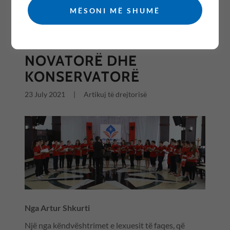
MËSONI MË SHUMË
All Posts
NOVATORË DHE
KONSERVATORË
23 July 2021
|
Artikuj të drejtorisë
Nga Artur Shkurti
Një nga këndvështrimet e lexuesit të faqes, që