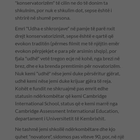
"konservatorizëm" të cilin ne do të donim ta
shkulnim, por nuk e shkulim dot, sepse është i
shtrirë në shumë persona.
Emri "Udha e shkronjave" në pamje të parë nxit
drejt konservatorizimit, sepse është e qartë që
evokon traditën (përmes filmit me të njëjtin emër
evokon përpjekjet e para për arsimin shqip), por
fjala "udhë" vetë tregon ecje në kohë, nga brezi në
brez, dhe e ka brenda premtimin për novatorizëm.
Nuk kemi "udhë" nëse jemi duke përsëritur gjërat,
udhë kemi nëse jemi duke krijuar gjëra të reja.
Kohët e fundit ne shkruajmë pas emrit edhe
statusin ndërkombëtar që kemi Cambridge
International School, status që e kemi marrë nga
Cambridge Assessment International Education,
departament i Universitetit të Kembrixhit.
Ne tashmë jemi shkollë ndërkombëtare dhe kjo
quhet "novatore", sidomos pas viteve 90, por, në një