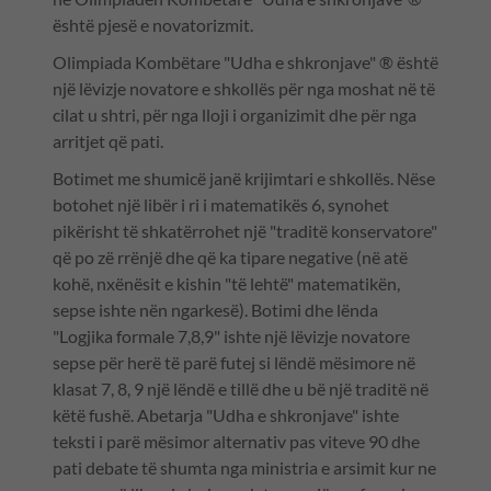
është pjesë e novatorizmit.
Olimpiada Kombëtare "Udha e shkronjave" ® është
një lëvizje novatore e shkollës për nga moshat në të
cilat u shtri, për nga lloji i organizimit dhe për nga
arritjet që pati.
Botimet me shumicë janë krijimtari e shkollës. Nëse
botohet një libër i ri i matematikës 6, synohet
pikërisht të shkatërrohet një "traditë konservatore"
që po zë rrënjë dhe që ka tipare negative (në atë
kohë, nxënësit e kishin "të lehtë" matematikën,
sepse ishte nën ngarkesë). Botimi dhe lënda
"Logjika formale 7,8,9" ishte një lëvizje novatore
sepse për herë të parë futej si lëndë mësimore në
klasat 7, 8, 9 një lëndë e tillë dhe u bë një traditë në
këtë fushë. Abetarja "Udha e shkronjave" ishte
teksti i parë mësimor alternativ pas viteve 90 dhe
pati debate të shumta nga ministria e arsimit kur ne