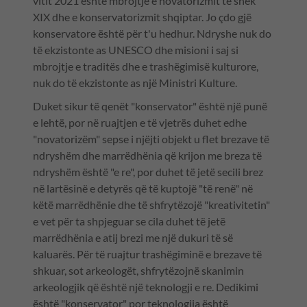
vitit 2021 është mbrojtje e novatorizmit të shek
XIX dhe e konservatorizmit shqiptar. Jo çdo gjë
konservatore është për t'u hedhur. Ndryshe nuk do
të ekzistonte as UNESCO dhe misioni i saj si
mbrojtje e traditës dhe e trashëgimisë kulturore,
nuk do të ekzistonte as një Ministri Kulture.
Duket sikur të qenët "konservator" është një punë
e lehtë, por në ruajtjen e të vjetrës duhet edhe
"novatorizëm" sepse i njëjti objekt u flet brezave të
ndryshëm dhe marrëdhënia që krijon me breza të
ndryshëm është "e re", por duhet të jetë secili brez
në lartësinë e detyrës që të kuptojë "të renë" në
këtë marrëdhënie dhe të shfrytëzojë "kreativitetin"
e vet për ta shpjeguar se cila duhet të jetë
marrëdhënia e atij brezi me një dukuri të së
kaluarës. Për të ruajtur trashëgiminë e brezave të
shkuar, sot arkeologët, shfrytëzojnë skanimin
arkeologjik që është një teknologji e re. Dedikimi
është "konservator" por teknologjia është