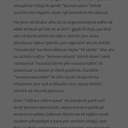
shoqërisë. Ndaj të qenët "konservator" është
pozitiv ose negativ sipas një konteksti të caktuar.
Ne jemi të bindur dhe do të argumentojmë edhe në
këtë artikull që tek ne ai do t'i gjejë të dyja, pa rënë
ato në kontraditë me njëra-tjetrën por duke
plotësuar njëra-tjetrën, por sigurisht aty ku është
"novatorja" ka zëvendësuar diçka "të vjetër" dhe aty
ku është ruajtur "konservatorja" është duke i bërë
rezistencë "novatorizimit për novatorizëm", të
patestuar si duhet si vlerë pozitive. Ka edhe
"konservatorizëm" të cilin ne do të donim ta
shkulnim, por nuk e shkulim dot, sepse është i
shtrirë në shumë persona.
Emri "Udha e shkronjave" në pamje të parë nxit
drejt konservatorizimit, sepse është e qartë që
evokon traditën (përmes filmit me të njëjtin emër
evokon përpjekjet e para për arsimin shqip), por
fjala "udhë" vetë tregon ecje në kohë, nga brezi në