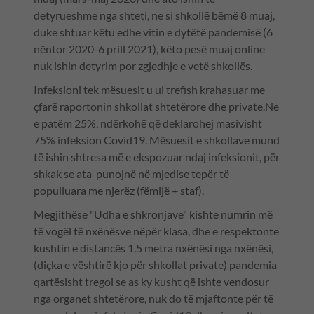
detyrueshme nga shteti, ne si shkollë bëmë 8 muaj,
duke shtuar këtu edhe vitin e dytëtë pandemisë (6
nëntor 2020-6 prill 2021), këto pesë muaj online
nuk ishin detyrim por zgjedhje e vetë shkollës.
Infeksioni tek mësuesit u ul trefish krahasuar me
çfarë raportonin shkollat shtetërore dhe private.Ne
e patëm 25%, ndërkohë që deklarohej masivisht
75% infeksion Covid19. Mësuesit e shkollave mund
të ishin shtresa më e ekspozuar ndaj infeksionit, për
shkak se ata punojnë në mjedise tepër të
populluara me njerëz (fëmijë + staf).
Megjithëse "Udha e shkronjave" kishte numrin më
të vogël të nxënësve nëpër klasa, dhe e respektonte
kushtin e distancës 1.5 metra nxënësi nga nxënësi,
(diçka e vështirë kjo për shkollat private) pandemia
qartësisht tregoi se as ky kusht që ishte vendosur
nga organet shtetërore, nuk do të mjaftonte për të