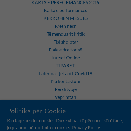
KARTA E PERFORMANCES 2019
Karta e performancës
KËRKOHEN MËSUES
Rreth nesh
Të menduarit kritik
Fisi shqiptar
Fjala e drejtorisë
Kurset Online
TIPARET
Ndërmarrjet anti-Covid19
Na kontaktoni
Pershtypje
Veprimtari
POLITIKA E PRIVATËSISË
Politika për Cookie
Art Gallery Toronto
Kjo faqe përdor cookies. Duke vijuar të përdorni këtë faqe,
ju pranoni përdorimin e cookies.
Privacy Policy