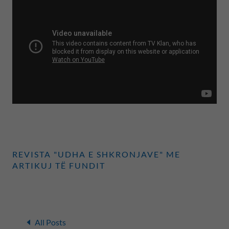
REVISTA "UDHA E SHKRONJAVE" ME
ARTIKUJ TË FUNDIT
All Posts