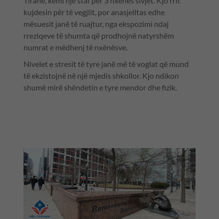
Tiranë, kemi një staf për 3 nxënës sivjet. Kjo rrit
kujdesin për të vegjlit, por anasjelltas edhe
mësuesit janë të ruajtur, nga ekspozimi ndaj
rreziqeve të shumta që prodhojnë natyrshëm
numrat e mëdhenj të nxënësve.
Nivelet e stresit të tyre janë më të voglat që mund
të ekzistojnë në një mjedis shkollor. Kjo ndikon
shumë mirë shëndetin e tyre mendor dhe fizik.