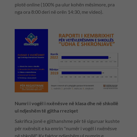
plotë online (100% pa ulur kohën mësimore, pra
nga ora 8:00 deri në orën 14:30, me video).
Numri i vogël i nxënësve në klasa dhe në shkollë
ul ndjeshëm të gjitha rreziqet
Sakrifica jonë e gjithanshme për të siguruar kushte
për nxënësit e ka emrin "numër i vogël i nxënësve
në shkollë". Ky faktor ndjeshëm ul numrin e