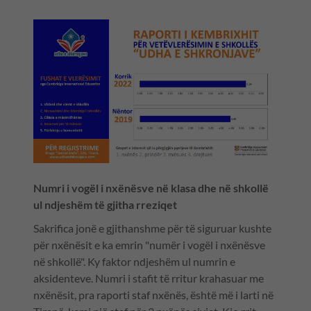
Numri i vogël i nxënësve në klasa dhe në shkollë
ul ndjeshëm të gjitha rreziqet
Sakrifica jonë e gjithanshme për të siguruar kushte
për nxënësit e ka emrin "numër i vogël i nxënësve
në shkollë". Ky faktor ndjeshëm ul numrin e
aksidenteve. Numri i stafit të rritur krahasuar me
nxënësit, pra raporti staf nxënës, është më i larti në