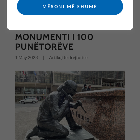
MËSONI MË SHUMË
All Posts
MONUMENTI I 100
PUNËTORËVE
1 May 2023
|
Artikuj të drejtorisë