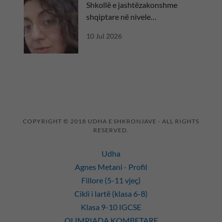
Shkollë e jashtëzakonshme
shqiptare në nivele
ndërkombëtare
10 Jul 2026
COPYRIGHT © 2018 UDHA E SHKRONJAVE - ALL RIGHTS
RESERVED.
Udha
Agnes Metani - Profil
Fillore (5-11 vjeç)
Cikli i lartë (klasa 6-8)
Klasa 9-10 IGCSE
OLIMPIADA KOMBETARE