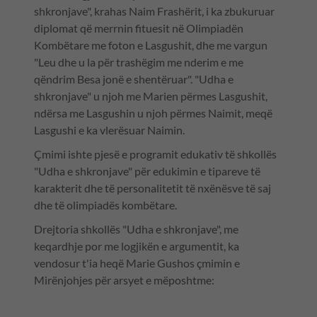
shkronjave", krahas Naim Frashërit, i ka zbukuruar
diplomat që merrnin fituesit në Olimpiadën
Kombëtare me foton e Lasgushit, dhe me vargun
"Leu dhe u la për trashëgim me nderim e me
qëndrim Besa jonë e shentëruar". "Udha e
shkronjave" u njoh me Marien përmes Lasgushit,
ndërsa me Lasgushin u njoh përmes Naimit, meqë
Lasgushi e ka vlerësuar Naimin.
Çmimi ishte pjesë e programit edukativ të shkollës
"Udha e shkronjave" për edukimin e tipareve të
karakterit dhe të personalitetit të nxënësve të saj
dhe të olimpiadës kombëtare.
Drejtoria shkollës "Udha e shkronjave", me
keqardhje por me logjikën e argumentit, ka
vendosur t'ia heqë Marie Gushos çmimin e
Mirënjohjes për arsyet e mëposhtme: