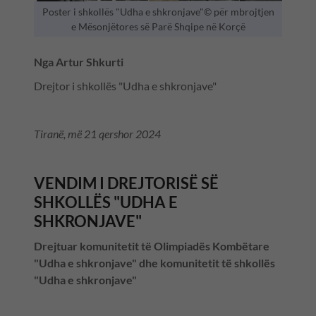
Poster i shkollës "Udha e shkronjave"© për mbrojtjen
e Mësonjëtores së Parë Shqipe në Korçë
Nga Artur Shkurti
Drejtor i shkollës "Udha e shkronjave"
Tiranë, më 21 qershor 2024
VENDIM I DREJTORISË SË
SHKOLLËS "UDHA E
SHKRONJAVE"
Drejtuar komunitetit të Olimpiadës Kombëtare
"Udha e shkronjave" dhe komunitetit të shkollës
"Udha e shkronjave"