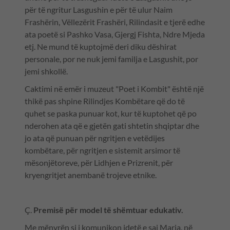
për të ngritur Lasgushin e për të ulur Naim
Frashërin, Vëllezërit Frashëri, Rilindasit e tjerë edhe
ata poetë si Pashko Vasa, Gjergj Fishta, Ndre Mjeda
etj. Ne mund të kuptojmë deri diku dëshirat
personale, por ne nuk jemi familja e Lasgushit, por
jemi shkollë.
Caktimi në emër i muzeut "Poet i Kombit" është një
thikë pas shpine Rilindjes Kombëtare që do të
quhet se paska punuar kot, kur të kuptohet që po
nderohen ata që e gjetën gati shtetin shqiptar dhe
jo ata që punuan për ngritjen e vetëdijes
kombëtare, për ngritjen e sistemit arsimor të
mësonjëtoreve, për Lidhjen e Prizrenit, për
kryengritjet anembanë trojeve etnike.
Ç.
Premisë për model të shëmtuar edukativ.
Me mënyrën si i komunikon idetë e saj Maria, në