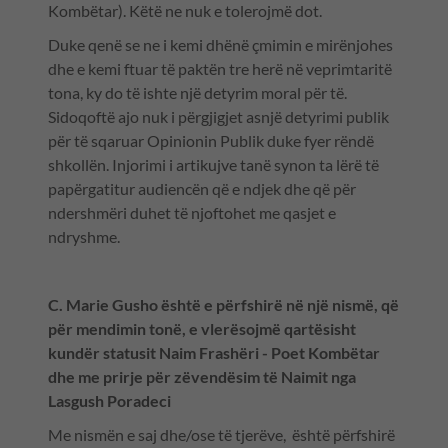
Kombëtar). Këtë ne nuk e tolerojmë dot.
Duke qenë se ne i kemi dhënë çmimin e mirënjohes
dhe e kemi ftuar të paktën tre herë në veprimtaritë
tona, ky do të ishte një detyrim moral për të.
Sidoqoftë ajo nuk i përgjigjet asnjë detyrimi publik
për të sqaruar Opinionin Publik duke fyer rëndë
shkollën. Injorimi i artikujve tanë synon ta lërë të
papërgatitur audiencën që e ndjek dhe që për
ndershmëri duhet të njoftohet me qasjet e
ndryshme.
C. Marie Gusho është e përfshirë në një nismë, që
për mendimin tonë, e vlerësojmë qartësisht
kundër statusit Naim Frashëri - Poet Kombëtar
dhe me prirje për zëvendësim të Naimit nga
Lasgush Poradeci
Me nismën e saj dhe/ose të tjerëve, është përfshirë