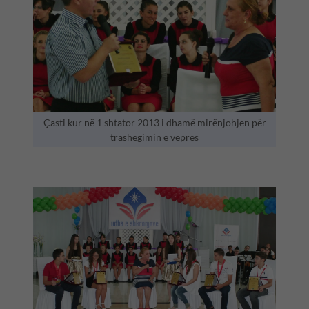
Çasti kur në 1 shtator 2013 i dhamë mirënjohjen për
trashëgimin e veprës