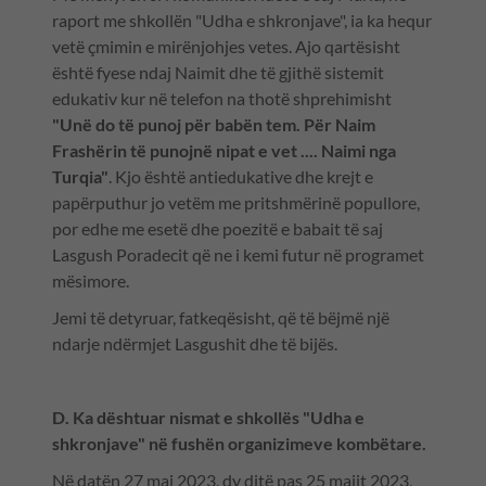
raport me shkollën "Udha e shkronjave", ia ka hequr
vetë çmimin e mirënjohjes vetes. Ajo qartësisht
është fyese ndaj Naimit dhe të gjithë sistemit
edukativ kur në telefon na thotë shprehimisht
"Unë do të punoj për babën tem. Për Naim
Frashërin të punojnë nipat e vet .... Naimi nga
Turqia"
. Kjo është antiedukative dhe krejt e
papërputhur jo vetëm me pritshmërinë popullore,
por edhe me esetë dhe poezitë e babait të saj
Lasgush Poradecit që ne i kemi futur në programet
mësimore.
Jemi të detyruar, fatkeqësisht, që të bëjmë një
ndarje ndërmjet Lasgushit dhe të bijës.
D. Ka dështuar nismat e shkollës "Udha e
shkronjave" në fushën organizimeve kombëtare.
Në datën 27 maj 2023, dy ditë pas 25 majit 2023,