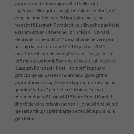
veprim i rëndë dekurajues dhe thellësisht
zhgënjyes. Sidoqoftë, megjithë shijen e hidhur, më
vonë ne mbajtëm përsëri kontakte me të, në
respekt të Lasgush Poradecit, të cilin edhe pas kësaj
e kishim cituar 44 herë në librin "Klani "Oxhaku
Heuristik" i shekullit 21" që ia dhamë në verë pra
pasi ajo kishte refuzuar. Më 12 qershor 2024
marrim vesh për nismën që Muzeu i Lasgushit të
jetë me status kombëtar dhe të ketë titullin zyrtar
"Lasgush Poradeci - Poet i Kombit" kuptuam
gjithçka që ajo paskësh ndërmend gjatë gjithë
veprimtarisë së saj. Atëherë kuptuam se ato që ne i
quanim "batuta" për të tjerët ishin një plan i
mirëmenduar që Lasgushi të ishte Poet i Kombit
dhe të tjerët të prisnin radhën. Kjo na bëri të bëjmë
një seri artikujsh përmbajtjen e të cilëve publiku e
gjen këtu.