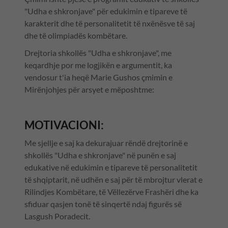
"Udha e shkronjave" për edukimin e tipareve të
karakterit dhe të personalitetit të nxënësve të saj
dhe të olimpiadës kombëtare.
Drejtoria shkollës "Udha e shkronjave", me
keqardhje por me logjikën e argumentit, ka
vendosur t'ia heqë Marie Gushos çmimin e
Mirënjohjes për arsyet e mëposhtme:
MOTIVACIONI:
Me sjellje e saj ka dekurajuar rëndë drejtorinë e
shkollës "Udha e shkronjave" në punën e saj
edukative në edukimin e tipareve të personalitetit
të shqiptarit, në udhën e saj për të mbrojtur vlerat e
Rilindjes Kombëtare, të Vëllezërve Frashëri dhe ka
sfiduar qasjen tonë të sinqertë ndaj figurës së
Lasgush Poradecit.