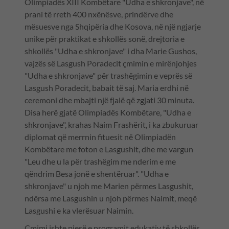
Olimpiadës XIII Kombëtare "Udha e shkronjave", në
prani të rreth 400 nxënësve, prindërve dhe
mësuesve nga Shqipëria dhe Kosova, në një ngjarje
unike për praktikat e shkollës sonë, drejtoria e
shkollës "Udha e shkronjave" i dha Marie Gushos,
vajzës së Lasgush Poradecit çmimin e mirënjohjes
"Udha e shkronjave" për trashëgimin e veprës së
Lasgush Poradecit, babait të saj. Maria erdhi në
ceremoni dhe mbajti një fjalë që zgjati 30 minuta.
Disa herë gjatë Olimpiadës Kombëtare, "Udha e
shkronjave", krahas Naim Frashërit, i ka zbukuruar
diplomat që merrnin fituesit në Olimpiadën
Kombëtare me foton e Lasgushit, dhe me vargun
"Leu dhe u la për trashëgim me nderim e me
qëndrim Besa jonë e shentëruar". "Udha e
shkronjave" u njoh me Marien përmes Lasgushit,
ndërsa me Lasgushin u njoh përmes Naimit, meqë
Lasgushi e ka vlerësuar Naimin.
Çmimi ishte pjesë e programit edukativ të shkollës