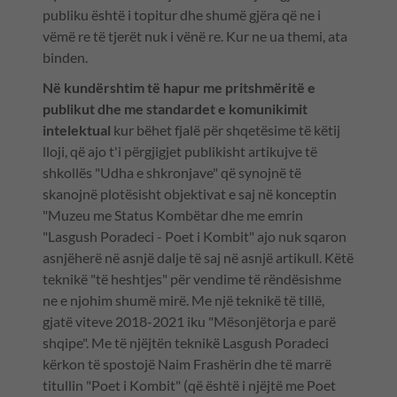
publiku është i topitur dhe shumë gjëra që ne i
vëmë re të tjerët nuk i vënë re. Kur ne ua themi, ata
binden.
Në kundërshtim të hapur me pritshmëritë e
publikut dhe me standardet e komunikimit
intelektual
kur bëhet fjalë për shqetësime të këtij
lloji, që ajo t'i përgjigjet publikisht artikujve të
shkollës "Udha e shkronjave" që synojnë të
skanojnë plotësisht objektivat e saj në konceptin
"Muzeu me Status Kombëtar dhe me emrin
"Lasgush Poradeci - Poet i Kombit" ajo nuk sqaron
asnjëherë në asnjë dalje të saj në asnjë artikull. Këtë
teknikë "të heshtjes" për vendime të rëndësishme
ne e njohim shumë mirë. Me një teknikë të tillë,
gjatë viteve 2018-2021 iku "Mësonjëtorja e parë
shqipe". Me të njëjtën teknikë Lasgush Poradeci
kërkon të spostojë Naim Frashërin dhe të marrë
titullin "Poet i Kombit" (që është i njëjtë me Poet