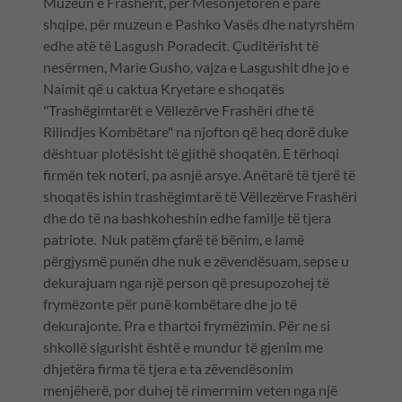
Muzeun e Frashërit, për Mësonjëtoren e parë
shqipe, për muzeun e Pashko Vasës dhe natyrshëm
edhe atë të Lasgush Poradecit. Çuditërisht të
nesërmen, Marie Gusho, vajza e Lasgushit dhe jo e
Naimit që u caktua Kryetare e shoqatës
"Trashëgimtarët e Vëllezërve Frashëri dhe të
Rilindjes Kombëtare" na njofton që heq dorë duke
dështuar plotësisht të gjithë shoqatën. E tërhoqi
firmën tek noteri, pa asnjë arsye. Anëtarë të tjerë të
shoqatës ishin trashëgimtarë të Vëllezërve Frashëri
dhe do të na bashkoheshin edhe familje të tjera
patriote. Nuk patëm çfarë të bënim, e lamë
përgjysmë punën dhe nuk e zëvendësuam, sepse u
dekurajuam nga një person që presupozohej të
frymëzonte për punë kombëtare dhe jo të
dekurajonte. Pra e thartoi frymëzimin. Për ne si
shkollë sigurisht është e mundur të gjenim me
dhjetëra firma të tjera e ta zëvendësonim
menjëherë, por duhej të rimerrnim veten nga një