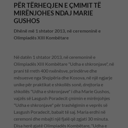
PËR TËRHEQJEN E ÇMIMIT TË
MIRËNJOHES NDAJ MARIE
GUSHOS
Dhënë më 1 shtator 2013, në ceremoninë e
Olimpiadës XIII Kombëtare
Në datën 1 shtator 2013, në ceremoninë e
Olimpiadës XIII Kombëtare "Udha e shkronjave", në
prani të rreth 400 nxënësve, prindërve dhe
mësuesve nga Shqipëria dhe Kosova, në një ngjarje
unike për praktikat e shkollës sonë, drejtoria e
shkollës "Udha e shkronjave" i dha Marie Gushos,
vajzës së Lasgush Poradecit çmimin e mirënjohjes
"Udha e shkronjave" për trashëgimin e veprës së
Lasgush Poradecit, babait të saj. Maria erdhi në
ceremoni dhe mbajti një fjalë që zgjati 30 minuta.
Disa herë gjatë Olimpiadës Kombëtare, "Udha e