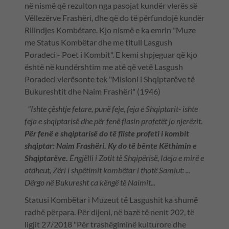
në nismë që rezulton nga pasojat kundër vlerës së
Vëllezërve Frashëri, dhe që do të përfundojë kundër
Rilindjes Kombëtare. Kjo nismë e ka emrin "Muze
me Status Kombëtar dhe me titull Lasgush
Poradeci - Poet i Kombit". E kemi shpjeguar që kjo
është në kundërshtim me atë që vetë Lasgush
Poradeci vlerësonte tek "Misioni i Shqiptarëve të
Bukureshtit dhe Naim Frashëri" (1946)
"Ishte çështje fetare, punë feje, feja e Shqiptarit- ishte
feja e shqiptarisë dhe për fenë flasin profetët jo njerëzit.
Për fenë e shqiptarisë do të fliste profeti i kombit
shqiptar: Naim Frashëri. Ky do të bënte Këthimin e
Shqiptarëve.
Ëngjëlli i Zotit të Shqipërisë, Ideja e mirë e
atdheut, Zëri i shpëtimit kombëtar i thotë Samiut: ...
Dërgo në Bukuresht ca këngë të Naimit...
Statusi Kombëtar i Muzeut të Lasgushit ka shumë
radhë përpara. Për dijeni, në bazë të nenit 202, të
ligjit 27/2018 "Për trashëgiminë kulturore dhe