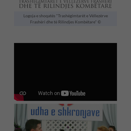
Logoja e shoqatës "Trashëgimtarët e Vëllezërve
Frashëri dhe të Rilindjes Kombëtare" ©