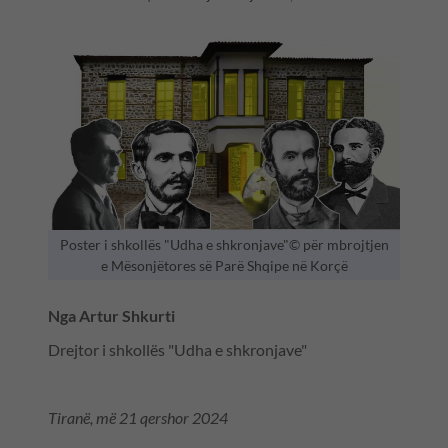
Poster i shkollës "Udha e shkronjave"© për mbrojtjen
e Mësonjëtores së Parë Shqipe në Korçë
Nga Artur Shkurti
Drejtor i shkollës "Udha e shkronjave"
Tiranë, më 21 qershor 2024