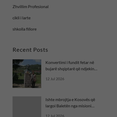
Zhvillim Profesional
cikli i larte
shkolla fillore
Recent Posts
Konvertimi i fundit fetar në
bujarë shqiptarë që ndjekin
besën
12 Jul 2026
Ishte mbrojtja e Kosovës që
largoi Baletën nga misioni
diplomatik
12 Jul 2026