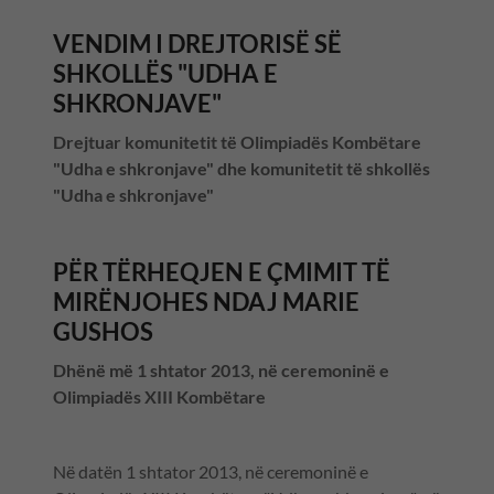
VENDIM I DREJTORISË SË
SHKOLLËS "UDHA E
SHKRONJAVE"
Drejtuar komunitetit të Olimpiadës Kombëtare
"Udha e shkronjave" dhe komunitetit të shkollës
"Udha e shkronjave"
PËR TËRHEQJEN E ÇMIMIT TË
MIRËNJOHES NDAJ MARIE
GUSHOS
Dhënë më 1 shtator 2013, në ceremoninë e
Olimpiadës XIII Kombëtare
Në datën 1 shtator 2013, në ceremoninë e