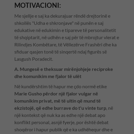
MOTIVACIONI:
Me sjellje e saj ka dekurajuar rëndë drejtorinë e
shkollës "Udha e shkronjave" në punën e saj
edukative në edukimin e tipareve të personalitetit
të shqiptarit, në udhën e saj për të mbrojtur vlerat e
Rilindjes Kombëtare, të Vëllezërve Frashëri dhe ka
sfiduar qasjen tonë të sinqertë ndaj figurës së
Lasgush Poradecit.
A. Mungesë e theksuar mirënjohjeje reciproke
dhe komunikim me fjalor të ulët
Në kundërshtim të hapur me çdo normë etike
Marie Gusho përdor një fjalor vulgar në
komunikim privat, më të ultin që mund të
ekzistojë, që edhe burrave do t'u vinte turp
, në
një kontekst që nuk ka as edhe një debat apo
konflikt personal, asnjë fyerje, por është debat
shoqëror i hapur publik që e ka udhëhequr dhe e