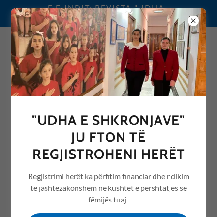
E FUNDIT: REVISTA "UDHA
E SHKRONJAVE" 2026
0692076068
"UDHA E SHKRONJAVE"
REVISTA "UDHA E
JU FTON TË
SHKRONJAVE" ME ARTIKUJ
REGJISTROHENI HERËT
NGA ARSIMI /EDUCATION
Regjistrimi herët ka përfitim financiar dhe ndikim
të jashtëzakonshëm në kushtet e përshtatjes së
fëmijës tuaj.