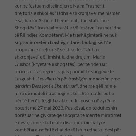
kur ne festuam ditëlindjen e Naim Frashërit,
drejtoria e shkollës "Udha e shkronjave" me nismën
e saj hartoi Aktin e Themelimit, dhe Statutin e
Shoqatës "Trashëgimtarët e Vëllezërve Frashëri dhe
të Rilindjes Kombëtare". Me trashëgimtarë ne nuk
kuptonim vetëm trashëgimtarët biologjikë. Me
propozim e drejtorisë së shkollës "Udha e
shkronjave" qëllimisht iu dha drejtimi Marie
Gushos (kryetare e shoqatës), për të nderuar
procesin trashëgues, sipas parimit të vargjeve të
Lasgushit
"Leu dhe u la për trashëgim me nderim e me
qëndrim Besa jonë e Shentëruar"
, dhe me qëllimin e
mirë që modeli i trashëgimit të ishte model edhe
për të tjerët. Të gjitha aktet u firmosën në zyrën e
noterit më 27 maj 2023. Pas kësaj, do të duheshin
dorëzuar në gjykatë që shoqata të merrte miratimet
e nevojshme e të bënte disa punë me natyrë
kombëtare, ndër të cilat do të ishin edhe kujdesi për