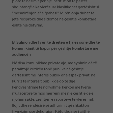
plotë të besimit për një institucion të pastër
shqiptar që e ka vlerësuar klasifikohet qartësisht si
"mosmirënjohje" e "pabesi". Mirënjohja duhet të
jetë reciproke dhe sidomos në çështje kombëtare
është një detyrim.
B. Sulmon dhe fyen të drejtën e fjalës sonë dhe të
komunikimit të hapur për çështje kombëtare me
audiencën
Në disa komunikime private ajo, me synimin që të
paralizojë kritikën tonë publike në çështje
qartësisht me interes publik dhe aspak privat, në
kurriz të interesit publik që do të dijë
këndvështrime të ndryshme, kërkon me fyerje
rrugaçërore të mos merremi me një çështje që e
njohim saktë, çështjen e raporteve të vlerësimit,
llojit dhe rëndësisë së adhurimit që shkakton
frymëzim ose dekurajon. Këtu thuajse i gjithë