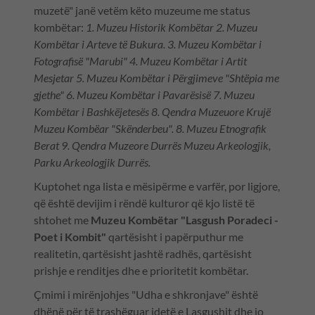
muzetë" janë vetëm këto muzeume me status
kombëtar:
1. Muzeu Historik Kombëtar 2. Muzeu
Kombëtar i Arteve të Bukura. 3. Muzeu Kombëtar i
Fotografisë "Marubi" 4. Muzeu Kombëtar i Artit
Mesjetar 5. Muzeu Kombëtar i Përgjimeve "Shtëpia me
gjethe" 6. Muzeu Kombëtar i Pavarësisë 7. Muzeu
Kombëtar i Bashkëjetesës 8. Qendra Muzeuore Krujë
Muzeu Kombëar "Skënderbeu". 8. Muzeu Etnografik
Berat 9. Qendra Muzeore Durrës Muzeu Arkeologjik,
Parku Arkeologjik Durrës.
Kuptohet nga lista e mësipërme e varfër, por ligjore,
që është devijim i rëndë kulturor që kjo listë të
shtohet me
Muzeu Kombëtar "Lasgush Poradeci -
Poet i Kombit"
qartësisht i papërputhur me
realitetin, qartësisht jashtë radhës, qartësisht
prishje e renditjes dhe e prioritetit kombëtar.
Çmimi i mirënjohjes "Udha e shkronjave" është
dhënë për të trashëguar idetë e Lasgushit dhe jo