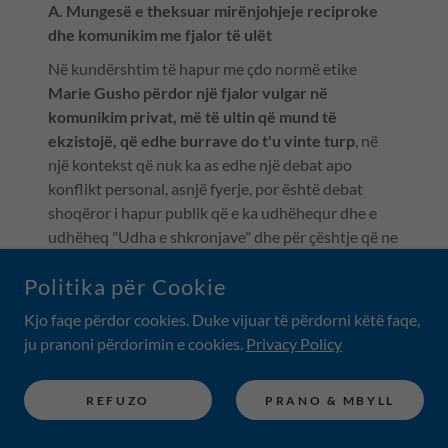
A. Mungesë e theksuar mirënjohjeje reciproke
dhe komunikim me fjalor të ulët
Në kundërshtim të hapur me çdo normë etike
Marie Gusho përdor një fjalor vulgar në
komunikim privat, më të ultin që mund të
ekzistojë, që edhe burrave do t'u vinte turp
, në
një kontekst që nuk ka as edhe një debat apo
konflikt personal, asnjë fyerje, por është debat
shoqëror i hapur publik që e ka udhëhequr dhe e
udhëheq "Udha e shkronjave" dhe për çështje që ne
jemi duke i monitoruar prej vitesh dhe që kanë
Politika për Cookie
natyrë të mirëfiltë kombëtare, qëndrime të "Udha e
shkronjave" në mbrojtje të vlerësimit të Rilindjes
Kjo faqe përdor cookies. Duke vijuar të përdorni këtë faqe,
Kombëtare, të Mësonjëtores së parë shqipe në
ju pranoni përdorimin e cookies.
Privacy Policy
Korçë, në mbrojtje të Vëllezërve Frashëri. Ne
shkruajmë saktësisht për atë që i kemi shkruar vetë
REFUZO
PRANO & MBYLL
Qeverisë së Shqipërisë, Qeverisë së Kosovës,
Ministrisë së Kulturës, Ministrisë së Arsimit,