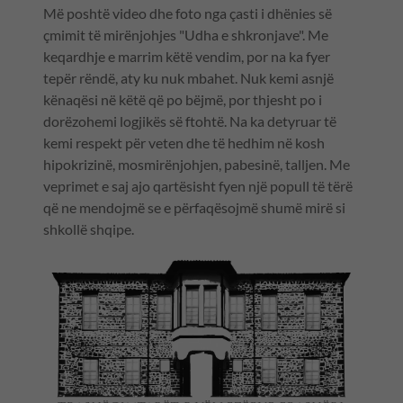
Më poshtë video dhe foto nga çasti i dhënies së
çmimit të mirënjohjes "Udha e shkronjave". Me
keqardhje e marrim këtë vendim, por na ka fyer
tepër rëndë, aty ku nuk mbahet. Nuk kemi asnjë
kënaqësi në këtë që po bëjmë, por thjesht po i
dorëzohemi logjikës së ftohtë. Na ka detyruar të
kemi respekt për veten dhe të hedhim në kosh
hipokrizinë, mosmirënjohjen, pabesinë, talljen. Me
veprimet e saj ajo qartësisht fyen një popull të tërë
që ne mendojmë se e përfaqësojmë shumë mirë si
shkollë shqipe.