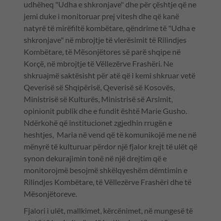
udhëheq "Udha e shkronjave" dhe për çështje që ne
jemi duke i monitoruar prej vitesh dhe që kanë
natyrë të mirëfiltë kombëtare, qëndrime të "Udha e
shkronjave" në mbrojtje të vlerësimit të Rilindjes
Kombëtare, të Mësonjëtores së parë shqipe në
Korçë, në mbrojtje të Vëllezërve Frashëri. Ne
shkruajmë saktësisht për atë që i kemi shkruar vetë
Qeverisë së Shqipërisë, Qeverisë së Kosovës,
Ministrisë së Kulturës, Ministrisë së Arsimit,
opinionit publik dhe e fundit është Marie Gusho.
Ndërkohë që institucionet zgjedhin rrugën e
heshtjes, Maria në vend që të komunikojë me ne në
mënyrë të kulturuar përdor një fjalor krejt të ulët që
synon dekurajimin tonë në një drejtim që e
monitorojmë besojmë shkëlqyeshëm dëmtimin e
Rilindjes Kombëtare, të Vëllezërve Frashëri dhe të
Mësonjëtoreve.
Fjalori i ulët, mallkimet, kërcënimet, në mungesë të