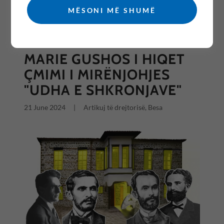
MËSONI MË SHUMË
All Posts
MARIE GUSHOS I HIQET
ÇMIMI I MIRËNJOHJES
"UDHA E SHKRONJAVE"
21 June 2024
|
Artikuj të drejtorisë, Besa