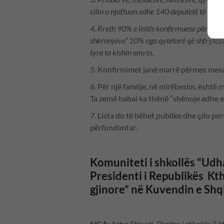
cilin u njoftuan edhe 140 deputetë të Parl
4.
Rreth 90% e listës konfirmuese përbëhet
shkronjave” 10% nga qytetarë që shfrytëz
tyre ta kishin emrin.
5.
Konfirmimet janë marrë përmes mes
6.
Për një familje, në mirëbesim, është m
Ta zemë babai ka thënë “shënoje edhe e
7.
Lista do të bëhet publike dhe çdo perso
përfundimtar.
Komuniteti i shkollës “Udh
Presidenti i Republikës Kth
gjinore” në Kuvendin e Shq
NGA:
Artur Shkurti, Drejtor i shkollës “U