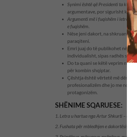
Synimi është që Presidenti ta kthejë l
argumentave, por sigurisht ka ja
Argumenti më i fuqishëm i letrës do 
e fuqishëm
.
Nëse jeni dakort, na shkruani emr
paraqiteni.
Emri juaj do të publikohet në letë
individualisht, sipas radhës së fir
Do ta quani se këtë veprim nuk e 
për kombin shqiptar.
Çështja është vërtetë më dëmtues
profesionalizëm dhe jo me ndonjë 
protagonizëm.
SHËNIME SQARUESE:
1.
Letra u hartua nga Artur Shkurti – drejt
2.
Fushata për mbledhjen e dakortësisë u 
3.
Prindërve, mësuesve, nxënësve, qytetarëv