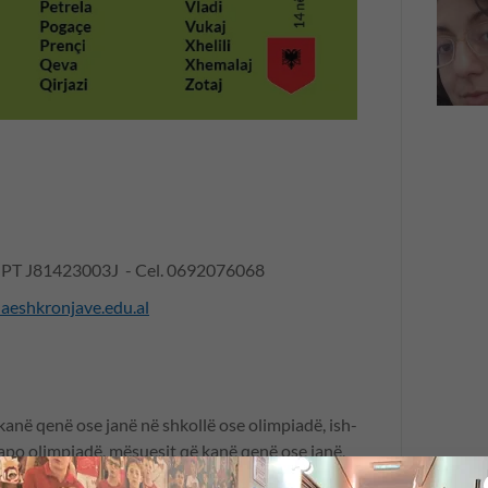
- NIPT J81423003J - Cel. 0692076068
aeshkronjave.edu.al
kanë qenë ose janë në shkollë ose olimpiadë, ish-
apo olimpiadë, mësuesit që kanë qenë ose janë,