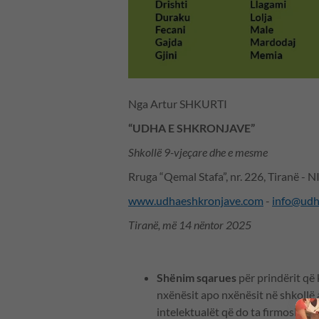
Nga Artur SHKURTI
“UDHA E SHKRONJAVE”
Shkollë 9-vjeçare dhe e mesme
Rruga “Qemal Stafa”, nr. 226, Tiranë 
www.udhaeshkronjave.com
-
info@udh
Tiranë, më 14 nëntor 2025
Shënim sqarues
për prindërit që 
nxënësit apo nxënësit në shkollë 
intelektualët që do ta firmosin.