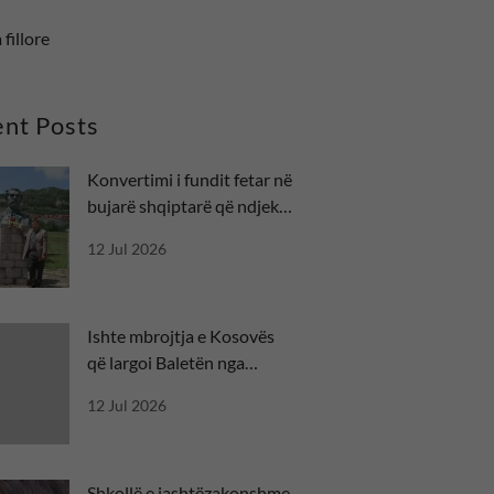
 fillore
nt Posts
Konvertimi i fundit fetar në
bujarë shqiptarë që ndjekin
besën
12 Jul 2026
Ishte mbrojtja e Kosovës
që largoi Baletën nga
misioni diplomatik
12 Jul 2026
Shkollë e jashtëzakonshme