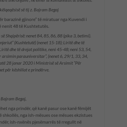
këlqeqësisë së tij z. Bajram Begaj
Për barazinë gjinore” të miratuar nga Kuvendi i
ë nenit 48 të Kushtetutës.
së Shqipërisë: nenet 84, 85, 86, 88 (pika 3,
betimi).
 njeriut” (Kushtetutë) (nenet 15-18); Liritë dhe të
iritë dhe të drejat politike, neni 45-48; neni 53, 54,
r arsimin parauniversitar”, (nenet 6, 29/1, 33, 34,
datë 28 janar 2020 i Ministrisë së Arsimit “Për
et për këshillat e prindërve.
nt Bajram Begaj,
het nga prindër, që kanë pasur ose kanë fëmijët
të shkollës, nga ish-mësues ose mësues ekzistues
ndër, ish-nxënës pjesëmarrës të rregullt në