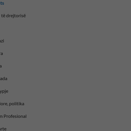
sts
 të drejtorisë
zi
ra
a
iada
ypje
ore, politika
im Profesional
larte