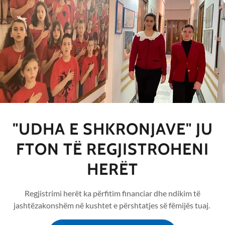
igjin.
Këtu kemi bërë maksimumin e
shtëzakonisht më tepër.
të jetë emri dhe firma juaj, që shpreh kundërshtimin
in mbiemrin, dhe statusin me të cilin doni të
r dhe në rrjetet sociale në grup ose
mosjes, dhe jo sipas tjetër radhe.
bëni për shkollën “Udha e shkronjave”, por e bëni
"UDHA E SHKRONJAVE" JU
ja që mund të ekzistojë. Këtë e themi me
“dalldisje” për kundërshti të kotë, apo për
FTON TË REGJISTROHENI
HERËT
or i shkollës “Udha e shkronjave”.
Regjistrimi herët ka përfitim financiar dhe ndikim të
jashtëzakonshëm në kushtet e përshtatjes së fëmijës tuaj.
krye në datat 12,13, 14 nëntor 2025.
e që janë afër komunitetit iu dha një draft, për të