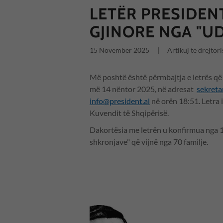
LETËR PRESIDEN
GJINORE NGA "U
15 November 2025
|
Artikuj të drejtoris
Më poshtë është përmbajtja e letrës që 
më 14 nëntor 2025, në adresat
sekreta
info@president.al
në orën 18:51. Letra 
Kuvendit të Shqipërisë.
Dakortësia me letrën u konfirmua nga 1
shkronjave" që vijnë nga 70 familje.