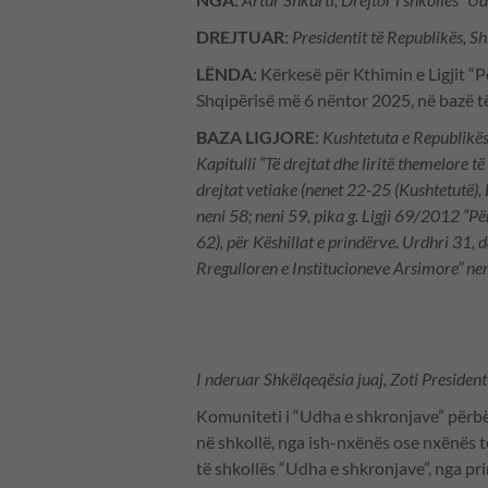
DREJTUAR
:
Presidentit të Republikës, Sh
LËNDA
: Kërkesë për Kthimin e Ligjit “
Shqipërisë më 6 nëntor 2025, në bazë t
BAZA LIGJORE
:
Kushtetuta e Republikës 
Kapitulli “Të drejtat dhe liritë themelore të
drejtat vetiake (nenet 22-25 (Kushtetutë), L
neni 58; neni 59, pika g. Ligji 69/2012 “Pë
62), për Këshillat e prindërve. Urdhri 31, 
Rregulloren e Institucioneve Arsimore” nen
I nderuar Shkëlqeqësia juaj, Zoti Preside
Komuniteti i “Udha e shkronjave” përbë
në shkollë, nga ish-nxënës ose nxënës 
të shkollës “Udha e shkronjave”, nga pri