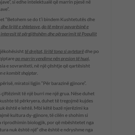
e”, si edhe intelektualë që marrin pjesë në
ave”.
het “Betohem se do t’i bindem Kushtetutës dhe
 dhe liritë e shtetasve
,
do të mbroj pavarësinë e
j interesit të përgjithshëm dhe përparimit të Popullit
njëkohësisht
të drejtat, liritë tona si qytetarë
dhe po
hqiptare
po marrin vendime nën presion të huaj
,
a e sovraniteti, në një çështje që qartësisht
in e kombit shqiptar
.
risë, miratoi ligjin “Për barazinë gjinore”.
iftëzimit të një burri me një grua. Nëse duhet
kushte të përkryera, duhet të tregojmë kujdes
k është e lehtë. Mbi këtë bazë njerëzimi ka
ajmë kultura dy-gjinore, të cilën e shohim si
a riprodhimin biologjik, por që mbështetet nga
ultura nuk është një” dhe është e ndryshme nga