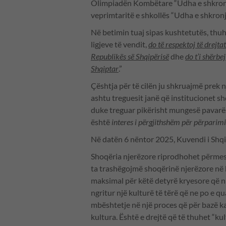
Olimpiadën Kombëtare “Udha e shkronjav
veprimtaritë e shkollës “Udha e shkronj
Në betimin tuaj sipas kushtetutës, thu
ligjeve të vendit,
do të respektoj të drejtat
Republikës së Shqipërisë
dhe
do t’i shërbe
Shqiptar
.”
Çështja për të cilën ju shkruajmë prek 
ashtu treguesit janë që institucionet s
duke treguar pikërisht mungesë pavarësi
është
interes i përgjithshëm për përparim
Në datën 6 nëntor 2025, Kuvendi i Shqipë
Shoqëria njerëzore riprodhohet përmes ç
ta trashëgojmë shoqërinë njerëzore në 
maksimal për këtë detyrë kryesore që nu
ngritur një kulturë të tërë që ne po e qu
mbështetje në një proces që për bazë k
kultura. Është e drejtë që të thuhet “k