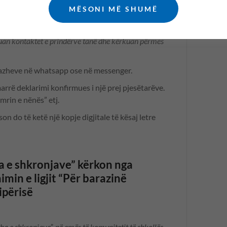
MËSONI MË SHUMË
amentit.
 nga prindër, nxënës, mësues të shkollës “Udha e
uan kontaktet e prindërve tanë dhe kërkuan përmes
azheve në whatsapp ose në messenger.
arrë deklarimi konfirmues i një prej pjesëtarëve.
mrin e nënës” etj.
n do të ketë një kopje digjitale të kësaj letre
a e shkronjave” kërkon nga
imin e ligjit “Për barazinë
ipërisë
dha e shkronjave”, në emër të komunitetit të shkollës.