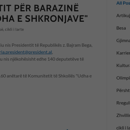
All Po
TIT PËR BARAZINË
Artikuj
DHA E SHKRONJAVE"
Besa
ë, cikli i larte
Gjimna
iu nis Presidentit të Republikës z. Bajram Bega,
ria.president@president.al
,
Karrie
iu nis njëkohësisht edhe 140 deputetëve të
Kultur
60 anëtarë të Komunitetit të Shkollës "Udha e
Olimp
Përsht
Rregull
Zhvill
cikli i 