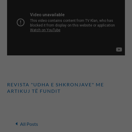
REVISTA "UDHA E SHKRONJAVE" ME
ARTIKUJ TË FUNDIT
All Posts