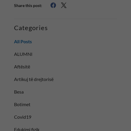
Share this post:
Categories
All Posts
ALUMNI
Aftësitë
Artikuj të drejtorisë
Besa
Botimet
Covid19
Edukimi fizik