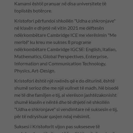
Kamami është pranuar në disa universitete të
toplistës botërore.
Kristofori përfundoi shkollën "Udha e shkronjave"
në klasën e dhjetë në vitin 2021 me dëftesën
ndërkombëtare Cambridge ICE me vlerësimin "Me
meritë" ku kreu me sukses 8 programe
ndërkombëtare Cambridge IGCSE: English, Italian,
Mathematics, Global Perspectives, Enterprise,
Information and Communication Technology,
Physics, Art-Design.
Kristofori është një nxënës që e do diturinë, është
shumë serioz dhe me një vullnet të madh. Në bisedë
me të dhe familjen e tij, ai vlerëson jashtëzakonisht
shumë klasën e nëntë dhe të dhjetë në shkollën
"Udha e shkronjave" si vendimtare në suksesin e tij,
për të ndryshuar qasjen ndaj mësimit.
Suksesi i Kristoforit vijon pas sukseseve të