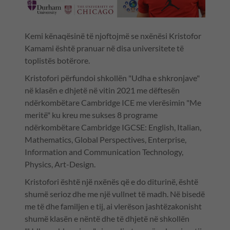
Kemi kënaqësinë të njoftojmë se nxënësi Kristofor
Kamami është pranuar në disa universitete të
toplistës botërore.
Kristofori përfundoi shkollën "Udha e shkronjave"
në klasën e dhjetë në vitin 2021 me dëftesën
ndërkombëtare Cambridge ICE me vlerësimin "Me
meritë" ku kreu me sukses 8 programe
ndërkombëtare Cambridge IGCSE: English, Italian,
Mathematics, Global Perspectives, Enterprise,
Information and Communication Technology,
Physics, Art-Design.
Kristofori është një nxënës që e do diturinë, është
shumë serioz dhe me një vullnet të madh. Në bisedë
me të dhe familjen e tij, ai vlerëson jashtëzakonisht
shumë klasën e nëntë dhe të dhjetë në shkollën