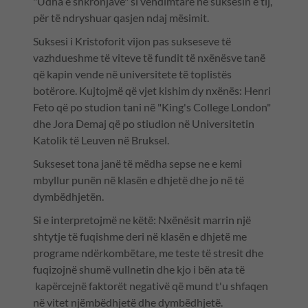
"Udha e shkronjave" si vendimtare në suksesin e tij,
për të ndryshuar qasjen ndaj mësimit.
Suksesi i Kristoforit vijon pas sukseseve të
vazhdueshme të viteve të fundit të nxënësve tanë
që kapin vende në universitete të toplistës
botërore. Kujtojmë që vjet kishim dy nxënës: Henri
Feto që po studion tani në "King's College London"
dhe Jora Demaj që po stiudion në Universitetin
Katolik të Leuven në Bruksel.
Sukseset tona janë të mëdha sepse ne e kemi
mbyllur punën në klasën e dhjetë dhe jo në të
dymbëdhjetën.
Si e interpretojmë ne këtë: Nxënësit marrin një
shtytje të fuqishme deri në klasën e dhjetë me
programe ndërkombëtare, me teste të stresit dhe
fuqizojnë shumë vullnetin dhe kjo i bën ata të
kapërcejnë faktorët negativë që mund t'u shfaqen
në vitet njëmbëdhjetë dhe dymbëdhjetë.