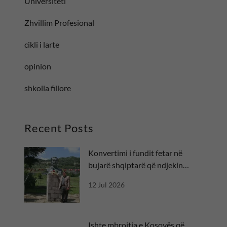
Universiteti
Zhvillim Profesional
cikli i larte
opinion
shkolla fillore
Recent Posts
Konvertimi i fundit fetar në
bujarë shqiptarë që ndjekin
besën
12 Jul 2026
Ishte mbrojtja e Kosovës që