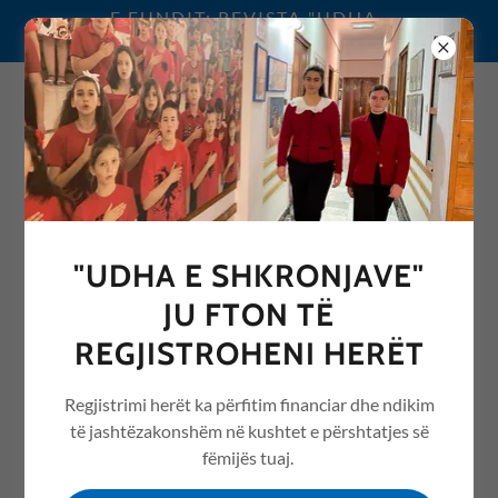
E FUNDIT: REVISTA "UDHA
E SHKRONJAVE" 2026
0692076068
"UDHA E SHKRONJAVE"
REVISTA "UDHA E
JU FTON TË
SHKRONJAVE" ME ARTIKUJ
REGJISTROHENI HERËT
NGA ARSIMI /EDUCATION
Regjistrimi herët ka përfitim financiar dhe ndikim
të jashtëzakonshëm në kushtet e përshtatjes së
fëmijës tuaj.