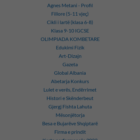
Agnes Metani - Profil
Fillore (5-11 vjeç)
Cikli i lartë (klasa 6-8)
Klasa 9-10 IGCSE
OLIMPIADA KOMBETARE
Edukimi Fizik
Art-Dizajn
Gazeta
Global Albania
Abetarja Konkurs
Lulet e verës, Endërrimet
Histori e Skënderbeut
Gjergj Fishta Lahuta
Mësonjëtorja
Besa e Bujarëve Shqiptarë
Firma e prindit