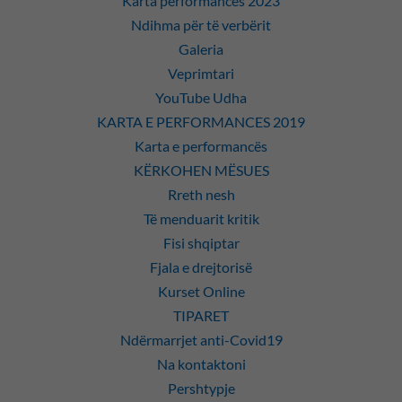
Karta performancës 2023
Ndihma për të verbërit
Galeria
Veprimtari
YouTube Udha
KARTA E PERFORMANCES 2019
Karta e performancës
KËRKOHEN MËSUES
Rreth nesh
Të menduarit kritik
Fisi shqiptar
Fjala e drejtorisë
Kurset Online
TIPARET
Ndërmarrjet anti-Covid19
Na kontaktoni
Pershtypje