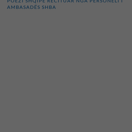
POEZI SHQIPE RECITUAR NGA PERSONELI I
AMBASADËS SHBA