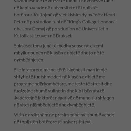
vazhdueshme të viteve të fundit të nxënësve tanë
që kapin vende në universitete të toplistës
botërore. Kujtojmë që vjet kishim dy nxënës: Henri
Feto që po studion tani në "King's College London"
dhe Jora Demaj që po stiudion në Universitetin
Katolik të Leuven në Bruksel.
Sukseset tona janë të mëdha sepse ne e kemi
mbyllur punën në klasën e dhjetë dhe jo në të
dymbëdhjetën.
Si e interpretojmë ne këtë: Nxënësit marrin një
shtytje të fuqishme deri në klasën e dhjetë me
programe ndërkombëtare, me teste të stresit dhe
fuqizojnë shumë vullnetin dhe kjo i bën ata të
kapërcejnë faktorët negativë që mund t'u shfaqen
në vitet njëmbëdhjetë dhe dymbëdhjetë.
Vitin e ardhshëm ne presim edhe më shumë vende
në toplistën botërore të universiteteve.