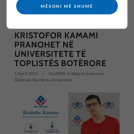
MËSONI MË SHUMË
All Posts
KRISTOFOR KAMAMI
PRANOHET NË
UNIVERSITETE TË
TOPLISTËS BOTËRORE
1 April 2023
|
ALUMNI, Artikuj të drejtorisë,
Gjimnazi, Karriera, Universiteti