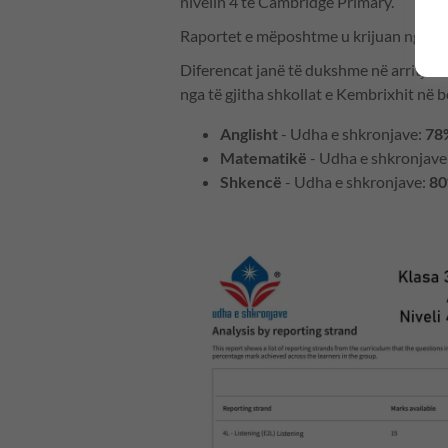
nivelin 4 të Cambridge Primary.
Raportet e mëposhtme u krijuan nga C
Diferencat janë të dukshme në arritjet
nga të gjitha shkollat e Kembrixhit në 
Anglisht
- Udha e shkronjave:
78
Matematikë
- Udha e shkronjave
Shkencë
- Udha e shkronjave:
8