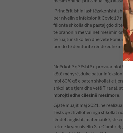
mësim online, pra 3 muaj nga klasa e dy
Prindërit ishin jashtëzakonisht shumë 
për nivelin e infeksionit Covid19 në shko
fillonte shkolla dhe pastaj çdo ditë e ç
të pranonin me vullnet mësimin online d
të ruajtur shkollën dhe vetë komunitetin
por do të dëmtonte rëndë edhe mësim
Ndërkohë që është e provuar plotësisht
këtë mënyrë, duke patur infeksionin më t
mbi 60% që e patën shkollat e tjera d
shkollat e tjera dhe vetë Tirana), stat
mbrojti edhe cilësinë mësimore
.
Gjatë muajit maj 2021, ne realizuam 
Tests që zhvillohen nga shkollat ndërko
lëndët anglisht, matematikë, shkencë. Kë
tek ne kryen nivelin 3 të Cambridge Prim