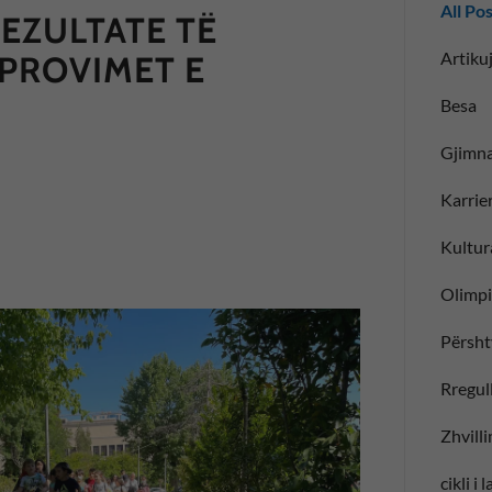
All Po
REZULTATE TË
Artikuj
PROVIMET E
Besa
Gjimna
Karrie
Kultur
Olimp
Përsht
Rregull
Zhvill
cikli i 