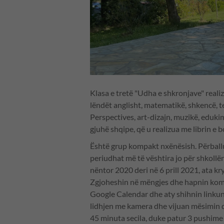
Klasa e tretë "Udha e shkronjave" realizo
lëndët anglisht, matematikë, shkencë, 
Perspectives, art-dizajn, muzikë, eduk
gjuhë shqipe, që u realizua me librin e
Është grup kompakt nxënësish. Përball
periudhat më të vështira jo për shkollën
nëntor 2020 deri në 6 prill 2021, ata k
Zgjoheshin në mëngjes dhe hapnin komp
Google Calendar dhe aty shihnin linkun
lidhjen me kamera dhe vijuan mësimin d
45 minuta secila, duke patur 3 pushim