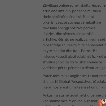
Zhvilluan online edhe fiskulturën, edhe
artin dhe dizajnin, por edhe muzikën. I
theksojmë këto lëndë si të parat
pikërisht sepse ato nga përmbajtja e
tyre falin energji pozitive përmes
lëvizjes, dhe përmes kënaqësisë
artistike. Kështu ne realizuam edhe një
mbështetje shumë të mirë në shëndeti
e tyre mendor dhe fizik. Porositë e
mësues Fatosit gjatë edukimit fizik që u
zhvillua çdo ditë do të ishin shumë të
vlefshme për ta për mos u dëmtuar nga 
Patën mësimin e anglishtes, të matemati
shqipe, të Global Perspectives, të eduka
një atmosferë shumë të mirë komuniki
Askush si ata në të gjithë Shqipërinë d
kaq shumë mësim online. Nga mars 2020 