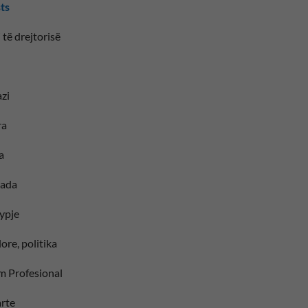
sts
 të drejtorisë
zi
ra
a
iada
ypje
ore, politika
im Profesional
larte