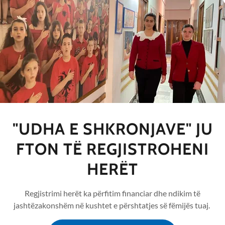
të dhe 5 muaj nga klasa e tretë.
mbështetës. Drejtoria i informoi ata vazhdimisht
llë duke filluar ndjekjen 2 javë para se të
do javë. Drejtoria bëri një punë bindëse me ta që
he u shpjegoi se ky ishte vendim më i drejtë për
 nga infeksioni, i cili do të dëmtonte shëndetin,
in.
 me statistika se
ne e mbrojtëm shëndetin
në
"UDHA E SHKRONJAVE" JU
ë ulët në të gjitha shkollat (25% në staf, nga
he nga 40% në komunitet nga 60% që e patën
FTON TË REGJISTROHENI
ikat më poshtë tregojnë që "Udha e shkronjave"
HERËT
provimet ndërkombëtare Cambridge Progression
mbëtare të Kembrixhit në të gjithë botën, në
Regjistrimi herët ka përfitim financiar dhe ndikim të
to teste fillojnë pikërisht në klasën e dytë që
jashtëzakonshëm në kushtet e përshtatjes së fëmijës tuaj.
ary (Fillorja e Kembrixhit). Klasa e tretë kryen