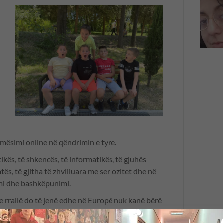
n
mësimi online në qëndrimin e tyre.
kës, të shkencës, të informatikës, të gjuhës
tës, të gjitha të zhvilluara me seriozitet dhe në
mi dhe bashkëpunimi.
he rrallë do të jenë edhe në Europë nuk kanë bërë
deri në 6 prill 2021 ata realizuan 8 muaj