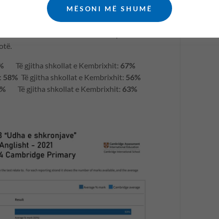
MËSONI MË SHUMË
ambridge Assessment International Education.
 tona të krahasuara me mesataren e prodhuar
botë.
%
Të gjitha shkollat e Kembrixhit:
67%
:
58%
Të gjitha shkollat e Kembrixhit:
56%
0%
Të gjitha shkollat e Kembrixhit:
63%