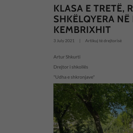
KLASA E TRETË, 
SHKËLQYERA NË 
KEMBRIXHIT
3 July 2021
|
Artikuj të drejtorisë
Artur Shkurti
Drejtor i shkollës
"Udha e shkronjave"