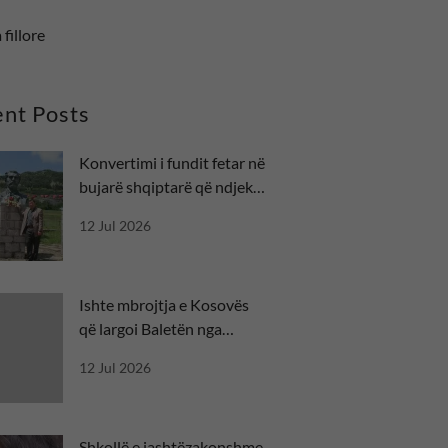
 fillore
nt Posts
Konvertimi i fundit fetar në
bujarë shqiptarë që ndjekin
besën
12 Jul 2026
Ishte mbrojtja e Kosovës
që largoi Baletën nga
misioni diplomatik
12 Jul 2026
Shkollë e jashtëzakonshme