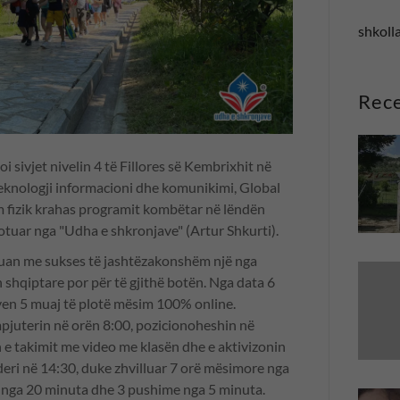
shkolla
Rece
i sivjet nivelin 4 të Fillores së Kembrixhit në
teknologji informacioni dhe komunikimi, Global
im fizik krahas programit kombëtar në lëndën
 botuar nga "Udha e shkronjave" (Artur Shkurti).
uan me sukses të jashtëzakonshëm një nga
 shqiptare por për të gjithë botën. Nga data 6
ryen 5 muaj të plotë mësim 100% online.
juterin në orën 8:00, pozicionoheshin në
 e takimit me video me klasën dhe e aktivizonin
eri në 14:30, duke zhvilluar 7 orë mësimore nga
e nga 20 minuta dhe 3 pushime nga 5 minuta.