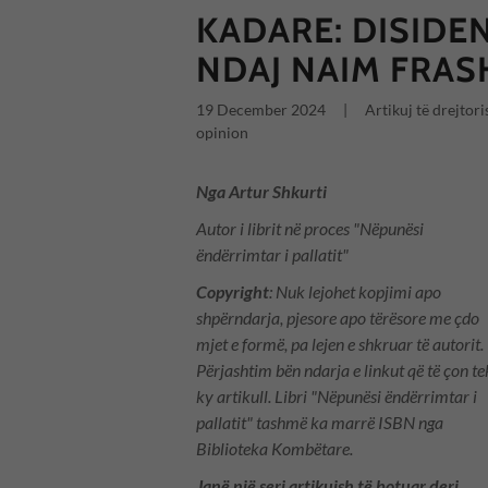
KADARE: DISIDE
NDAJ NAIM FRAS
19 December 2024
|
Artikuj të drejtori
opinion
Nga Artur Shkurti
Autor i librit në proces "Nëpunësi
ëndërrimtar i pallatit"
Copyright
: Nuk lejohet kopjimi apo
shpërndarja, pjesore apo tërësore me çdo
mjet e formë, pa lejen e shkruar të autorit.
Përjashtim bën ndarja e linkut që të çon te
ky artikull. Libri "Nëpunësi ëndërrimtar i
pallatit" tashmë ka marrë ISBN nga
Biblioteka Kombëtare.
Janë një seri artikujsh të botuar deri