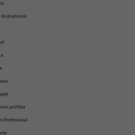
sts
 të drejtorisë
zi
ra
a
iada
ypje
ore, politika
im Profesional
larte