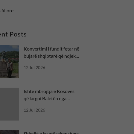
 fillore
nt Posts
Konvertimi i fundit fetar në
bujarë shqiptarë që ndjekin
besën
12 Jul 2026
Ishte mbrojtja e Kosovës
që largoi Baletën nga
misioni diplomatik
12 Jul 2026
Shkollë e jashtëzakonshme