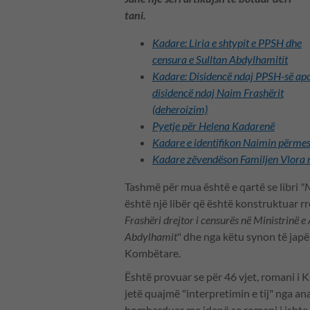
tani.
Kadare: Liria e shtypit e PPSH dhe
censura e Sulltan Abdylhamitit
Kadare: Disidencë ndaj PPSH-së ap
disidencë ndaj Naim Frashërit
(deheroizim)
Pyetje për Helena Kadarenë
Kadare e identifikon Naimin përme
Kadare zëvendëson Familjen Vlora 
Tashmë për mua është e qartë se libri
"N
është një libër që është konstruktuar rr
Frashëri drejtor i censurës në Ministrinë 
Abdylhamit
" dhe nga këtu synon të japë 
Kombëtare.
Është provuar se për 46 vjet, romani i 
jetë quajmë "interpretimin e tij" nga an
bombarduar me idenë se romani i ishte 