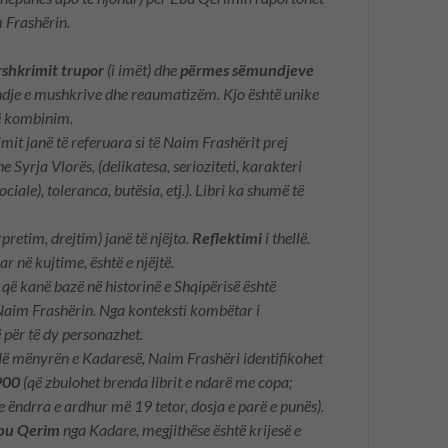
m Frashërin.
rshkrimit trupor
(i imët) dhe
përmes sëmundjeve
ndje e mushkrive dhe reaumatizëm. Kjo është unike
ë kombinim.
mit janë të referuara si të Naim Frashërit prej
e Syrja Vlorës, (delikatesa, serioziteti, karakteri
iale), toleranca, butësia, etj.). Libri ka shumë të
rpretim, drejtim) janë të njëjta.
Reflektimi
i thellë.
ar në kujtime, është e njëjtë.
që kanë bazë në historinë e Shqipërisë është
Naim Frashërin. Nga konteksti kombëtar i
të për të dy personazhet.
ë mënyrën e Kadaresë, Naim Frashëri identifikohet
1900
(që zbulohet brenda librit e ndarë me copa;
 ëndrra e ardhur më 19 tetor, dosja e parë e punës).
Ebu Qerim
nga Kadare, megjithëse është krijesë e