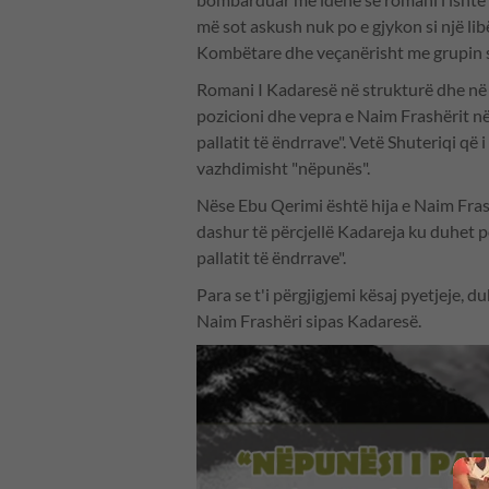
më sot askush nuk po e gjykon si një lib
Kombëtare dhe veçanërisht me grupin s
Romani I Kadaresë në strukturë dhe në i
pozicioni dhe vepra e Naim Frashërit në
pallatit të ëndrrave". Vetë Shuteriqi që
vazhdimisht "nëpunës".
Nëse Ebu Qerimi është hija e Naim Fras
dashur të përcjellë Kadareja ku duhet 
pallatit të ëndrrave".
Para se t'i përgjigjemi kësaj pyetjeje, 
Naim Frashëri sipas Kadaresë.