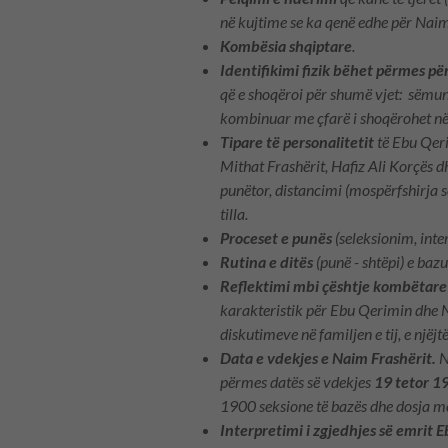
në kujtime se ka qenë edhe për Nai
Kombësia shqiptare
.
Identifikimi fizik bëhet përmes pë
që e shoqëroi për shumë vjet: sëmu
kombinuar me çfarë i shoqërohet n
Tipare të personalitetit
të Ebu Qeri
Mithat Frashërit, Hafiz Ali Korçës dh
punëtor, distancimi (mospërfshirja soc
tilla.
Proceset e punës
(seleksionim, inte
Rutina e ditës
(punë - shtëpi) e bazu
Reflektimi mbi çështje kombëtare
karakteristik për Ebu Qerimin dhe 
diskutimeve në familjen e tij, e njëj
Data e vdekjes e Naim Frashërit.
N
përmes datës së vdekjes
19 tetor 
1900 seksione të bazës dhe dosja me
Interpretimi i zgjedhjes së emrit 