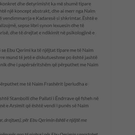
i konkret dhe detyrimisht ka më shumë tipare
të një koncept abstrakt, dhe ai merr nga Naim
të vendimmarrja e Kadaresë si shkrimtar. Është e
nalizojmë, sepse libri synon lexuesin dhe të
arisë, dhe të drejtat e ndikimit në psikologjinë e
e Ebu Qerimi ka të njëjtat tipare me të Naim
 tyre mund të jetë e diskutueshme po është jashtë
 unik dhe i papërsëritshëm që përputhet me Naim
ërputhet me të Naim Frashërit (periudha e
shtë Stambolli dhe Pallati i Ëndrrave që fsheh në
në e Arsimit që është vendi i punës së Naim
ar, drejtues), për Ebu Qerimin është e njëjtë me
 (nëpunës apo të njohur) për Ebu Qerimin raportohet