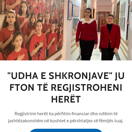
"UDHA E SHKRONJAVE" JU
FTON TË REGJISTROHENI
HERËT
Regjistrimi herët ka përfitim financiar dhe ndikim të
jashtëzakonshëm në kushtet e përshtatjes së fëmijës tuaj.