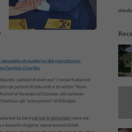
shkolla
Rece
o
s sëmundjes së mushkrive dhe reumatizmës.
me Familjen Qyprilliu
ëpunësi i pallatit të ëndrrave"
i Ismail Kadaresë
eth një pohimi të shkurtër e të vetëm "
Naim
e Arsimit të Perandorisë Osmane, nën sulltanin
fshehtas një "interpretim" të Rilindjes
Kadaresë ka bërë
një jetë të gënjeshtërt
nëse me
a e lexuesit shqiptar sepse lexuesi është
kushtuar disidencës dhe totalitarizmit dhe deri