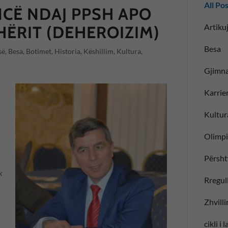
All Po
NCË NDAJ PPSH APO
Artikuj
HËRIT (DEHEROIZIM)
Besa
së, Besa, Botimet, Historia, Këshillim, Kultura,
Gjimna
Karrie
Kultur
Olimp
Përsht
k
Rregull
Zhvill
cikli i 