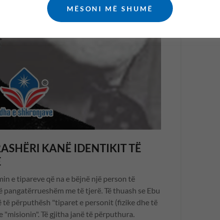
MËSONI MË SHUMË
ASHËRI KANË IDENTIKIT TË
E
n e tipareve që na e bëjnë një person të
ë pangatërrueshëm me të tjerë. Të thuash se Ebu
të përputhësh "tiparet e personit (fizike dhe të
"misionin". Të gjitha janë të përputhura.