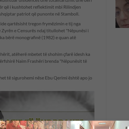
ër që i kushtohet reflektimit mbi Rilindjen
hqiptar patriot që punonte në Stamboll.
de qartësisht tregon frymëzimin e tij nga
 Zyrën e Censurës ndaj titullohet "Nëpunësi i
 i ka bërë monografinë (1982) e quan atë
hërit, atëherë mbetet të shohim çfarë idesh ka
përfshirë Naim Frashëri brenda "Nëpunësit të
duhet të sigurohemi nëse Ebu Qerimi është apo jo