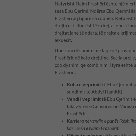
Natyrisht Naim Frashëri është një njer
sesa Ebu Qerimi. Ndërsa Ebu Qerimi ësh
Frashëri aq tipare sa i duhen. Këtu ësh
drejta e tij dhe është e drejta jonë të a
drejtat janë të ndara, të drejta e krijimt
lexuesit.
Unë kam dëshmitë me faqe që provojnë s
Frashërit në këto drejtime. Secila prej
çdo dyshimi që kombinimi i tyre është
Frashërin:
Koha e veprimit
të Ebu Qerimit p
sundimit të Abdyl Hamitit)
Vendi i veprimit
të Ebu Qerimit ë
fakt Zyrën e Censurës në Ministri
Frashërit.
Karriera
në vendin e punës (këshillt
karrierën e Naim Frashërit.
Pëlqimi e nderimi
që kanë të tjerët