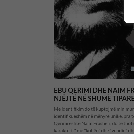
EBU QERIMI DHE NAIM FR
NJËJTË NË SHUMË TIPAR
Me identifikim do të kuptojmë minimumi
identifikueshëm në mënyrë unike, pra t
Qerimi është Naim Frashëri, do të thotë 
karakterit" me "kohën" dhe "vendin" dhe 