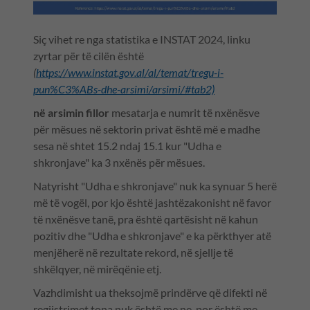
Siç vihet re nga statistika e INSTAT 2024, linku
zyrtar për të cilën është
(
https://www.instat.gov.al/al/temat/tregu-i-
pun%C3%ABs-dhe-arsimi/arsimi/#tab2)
në arsimin fillor
mesatarja e numrit të nxënësve
për mësues në sektorin privat është më e madhe
sesa në shtet 15.2 ndaj 15.1 kur "Udha e
shkronjave" ka 3 nxënës për mësues.
Natyrisht "Udha e shkronjave" nuk ka synuar 5 herë
më të vogël, por kjo është jashtëzakonisht në favor
të nxënësve tanë, pra është qartësisht në kahun
pozitiv dhe "Udha e shkronjave" e ka përkthyer atë
menjëherë në rezultate rekord, në sjellje të
shkëlqyer, në mirëqënie etj.
Vazhdimisht ua theksojmë prindërve që difekti në
regjistrimet tona nuk është me ne, por është me