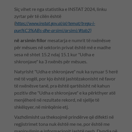
Siç vihet re nga statistika e INSTAT 2024, linku
zyrtar për të cilën është
(
https://www.instat.gov.al/al/temat/tregu-i-
pun%C3%ABs-dhe-arsimi/arsimi/#tab2)
në arsimin fillor
mesatarja e numrit të nxënësve
për mësues në sektorin privat është më e madhe
sesa në shtet 15.2 ndaj 15.1 kur "Udha e
shkronjave" ka 3 nxënës për mësues.
Natyrisht "Udha e shkronjave" nuk ka synuar 5 herë
më të vogël, por kjo është jashtëzakonisht në favor
të nxënësve tanë, pra është qartësisht në kahun
pozitiv dhe "Udha e shkronjave" e ka përkthyer atë
menjëherë në rezultate rekord, në sjellje të
shkëlqyer, në mirëqënie etj.
Vazhdimisht ua theksojmë prindërve që difekti në
regjistrimet tona nuk është me ne, por është me
manipulimin e informacionit jashtë nesh. Dyndja në