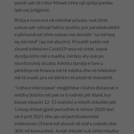
pastër për të rritur fitimet ishte një sjellje joetike
(përveç joligjore).
Rritja e numrave në shkollat private, nuk ishte
sukses për ndonjë faktor pozitiv, por paradoksalisht
e përkundrazi ishte sukses me devizën "sa më keq
aq më mirë" (aq më abuzim). Privatët patën më
shumë infeksion Covid19 sesa në shtet, sepse
dyndja ishte më e madhe, mirëpo aty nuk po
monitorohej situata. Kështu dyndja e tyre u
përkthye në financa më të mëdha dhe në infeksion
më të madh, pra në dëmtim të plotë të shëndetit.
"Udha e shkronjave" megjithëse i kishte distancat e
mëdha (kishte më pak se 6 nxënës për klasë, kur
klasat mbanin 12-15 nxënës) e mbylli shkollën për
5 muaj shtesë gjatë periudhës 6 nëntor 2020 deri
në 6 prill 2021 dhe ajo uli jashtëzakonisht
infeksionin (3 herë më shumë në staf e nxënës dhe
30% në komunitet). Asnjë shkollë nuk ishte mbyllur