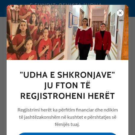
E FUNDIT: REVISTA "UDHA
E SHKRONJAVE" 2026
0692076068
"UDHA E SHKRONJAVE"
REVISTA "UDHA E
JU FTON TË
SHKRONJAVE" ME ARTIKUJ
REGJISTROHENI HERËT
NGA ARSIMI /EDUCATION
Regjistrimi herët ka përfitim financiar dhe ndikim
të jashtëzakonshëm në kushtet e përshtatjes së
fëmijës tuaj.