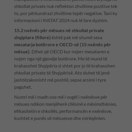
shkollat private nuk reflekton zhvillime pozitive tek
to, por përkundrazi zhvillime tepër negative. Tani ky
informacioni i INSTAT 2024 nuk lë fare dyshim.
15.2 nxënës për mësues në shkollat private
shqiptare (fillore)
është pak më shumë sesa
mesatarja botërore e OECD-së (15 nxënës për
mësue).
Dihet që OECD kur nxjerr mesataren e
nxjerr nga një gjendje botërore. Me të mund të
krahasohet Shqipëria si shtet por jo të krahasohen
shkollat private të Shqipërisë. Ato duhet të jenë
jashtëzakonisht më poshtë, sepse arsimi i tyre
paguhet.
Numri më i madh ose më i vogël i nxënësve për
mësues ndikon menjëherë cilësinë e mësimdhënies,
efikasitetin e shkollës, performancën e nxënësve,
kushtet e punës së mësuesve dhe mirëqënien.