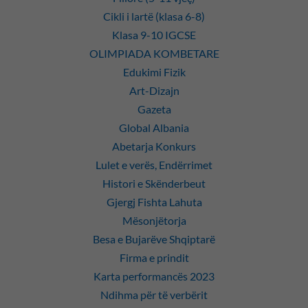
Cikli i lartë (klasa 6-8)
Klasa 9-10 IGCSE
OLIMPIADA KOMBETARE
Edukimi Fizik
Art-Dizajn
Gazeta
Global Albania
Abetarja Konkurs
Lulet e verës, Endërrimet
Histori e Skënderbeut
Gjergj Fishta Lahuta
Mësonjëtorja
Besa e Bujarëve Shqiptarë
Firma e prindit
Karta performancës 2023
Ndihma për të verbërit