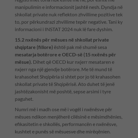
manipulimin e informacionit jashtë nesh. Dyndja në
shkollat private nuk reflekton zhvillime pozitive tek
to, por përkundrazi zhvillime tepër negative. Tani ky
informacioni i INSTAT 2024 nuk lë fare dyshim.
15.2 nxënës për mësues në shkollat private
shqiptare (fillore)
është pak më shumë sesa
mesatarja botërore e OECD-së (15 nxënës për
mësue).
Dihet që OECD kur nxjerr mesataren e
nxjerr nga një gjendje botërore. Me të mund të
krahasohet Shqipëria si shtet por jo të krahasohen
shkollat private të Shqipërisë. Ato duhet të jenë
jashtëzakonisht më poshtë, sepse arsimi i tyre
paguhet.
Numri më i madh ose më i vogël i nxënësve për
mësues ndikon menjëherë cilësinë e mësimdhënies,
efikasitetin e shkollës, performancën e nxënësve,
kushtet e punës së mësuesve dhe mirëqënien.