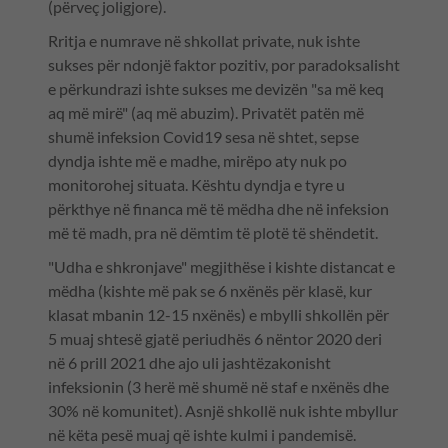
(përveç joligjore).
Rritja e numrave në shkollat private, nuk ishte
sukses për ndonjë faktor pozitiv, por paradoksalisht
e përkundrazi ishte sukses me devizën "sa më keq
aq më mirë" (aq më abuzim). Privatët patën më
shumë infeksion Covid19 sesa në shtet, sepse
dyndja ishte më e madhe, mirëpo aty nuk po
monitorohej situata. Kështu dyndja e tyre u
përkthye në financa më të mëdha dhe në infeksion
më të madh, pra në dëmtim të plotë të shëndetit.
"Udha e shkronjave" megjithëse i kishte distancat e
mëdha (kishte më pak se 6 nxënës për klasë, kur
klasat mbanin 12-15 nxënës) e mbylli shkollën për
5 muaj shtesë gjatë periudhës 6 nëntor 2020 deri
në 6 prill 2021 dhe ajo uli jashtëzakonisht
infeksionin (3 herë më shumë në staf e nxënës dhe
30% në komunitet). Asnjë shkollë nuk ishte mbyllur
në këta pesë muaj që ishte kulmi i pandemisë.