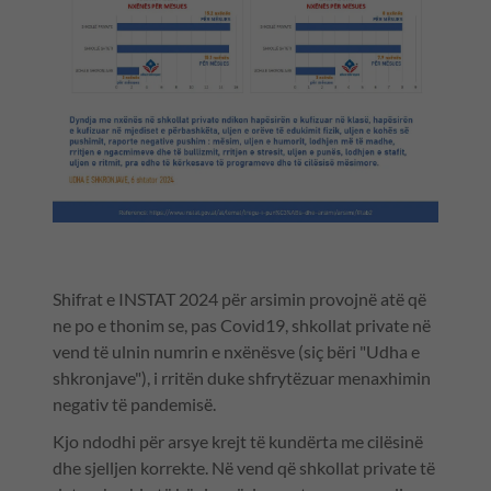
Shifrat e INSTAT 2024 për arsimin provojnë atë që
ne po e thonim se, pas Covid19, shkollat private në
vend të ulnin numrin e nxënësve (siç bëri "Udha e
shkronjave"), i rritën duke shfrytëzuar menaxhimin
negativ të pandemisë.
Kjo ndodhi për arsye krejt të kundërta me cilësinë
dhe sjelljen korrekte. Në vend që shkollat private të