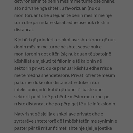
detyroheshin të bënin mësim me turne ose online,
ato ndryshe nga shteti, u favorizuan (nuk u
monitoruan) dhe u lejuan të bënin mësim me një
turn dhe pa i ndarë klasat, edhe pse nuk i kishin
distancat.
Kjo bëri që prindërit e shkollave shtetërore që nuk
donin mësim me turne në shtet sepse nuk e
monitoronin dot ditën (siç nuk duan të zbatojnë
këshillat e mjekut) të fillonin e të kalonin në
sektorin privat, duke pranuar kështu edhe rrisqe
më të mëdha shëndetësore. Privati ofrente mësim
pa turne, duke ulur distancat, e duke rritur
infeksionin, ndërkohë që duhej t'i bashkohej
sektorit publik që po bënte mësim me turne, po
rriste distancat dhe po përpiqej të ulte infeksionin.
Natyrisht që sjellja e shkollave private dhe e
zyrtarëve shtetërorë që i mbështetën me synimin e
pastër për të rritur fitimet ishte një sjellje joetike