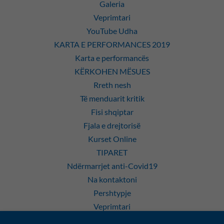
Galeria
Veprimtari
YouTube Udha
KARTA E PERFORMANCES 2019
Karta e performancës
KËRKOHEN MËSUES
Rreth nesh
Të menduarit kritik
Fisi shqiptar
Fjala e drejtorisë
Kurset Online
TIPARET
Ndërmarrjet anti-Covid19
Na kontaktoni
Pershtypje
Veprimtari
POLITIKA E PRIVATËSISË