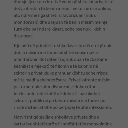
dhe sjelljen korrekte. Në vend që shkollat private të
detyroheshin të bënin mësim me turne ose online,
ato ndryshe nga shteti, u favorizuan (nuk u
monitoruan) dhe u lejuan të bënin mësim me një
turn dhe pa i ndarë klasat, edhe pse nuk i kishin
distancat.
Kjo bëri që prindërit e shkollave shtetërore që nuk
donin mësim me turne në shtet sepse nuk e
monitoronin dot ditën (siç nuk duan të zbatojnë
këshillat e mjekut) të fillonin e të kalonin në
sektorin privat, duke pranuar kështu edhe rrisqe
më të mëdha shëndetësore. Privati ofrente mësim
pa turne, duke ulur distancat, e duke rritur
infeksionin, ndërkohë që duhej t'i bashkohej
sektorit publik që po bënte mësim me turne, po
rriste distancat dhe po përpiqej të ulte infeksionin.
Natyrisht që sjellja e shkollave private dhe e
zyrtarëve shtetërorë që i mbështetën me synimin e