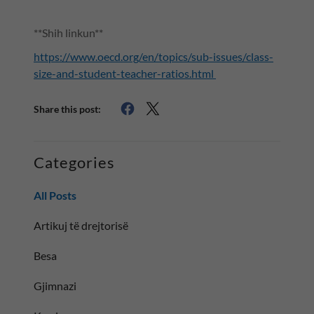
**Shih linkun**
https://www.oecd.org/en/topics/sub-issues/class-
size-and-student-teacher-ratios.html
Share this post:
Categories
All Posts
Artikuj të drejtorisë
Besa
Gjimnazi