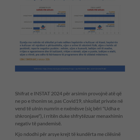
Shifrat e INSTAT 2024 për arsimin provojnë atë që
ne po e thonim se, pas Covid19, shkollat private në
vend të ulnin numrin e nxënësve (siç bëri "Udha e
shkronjave"), i rritën duke shfrytëzuar menaxhimin
negativ të pandemisë.
Kjo ndodhi për arsye krejt të kundërta me cilësinë