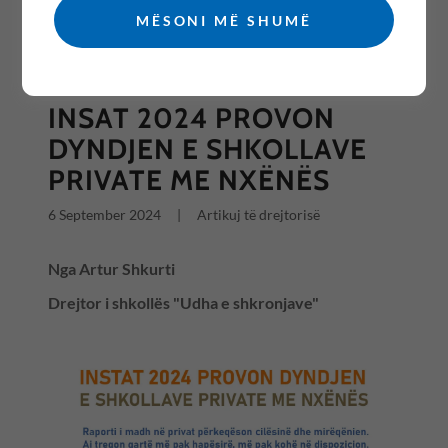
MËSONI MË SHUMË
All Posts
INSAT 2024 PROVON
DYNDJEN E SHKOLLAVE
PRIVATE ME NXËNËS
6 September 2024
|
Artikuj të drejtorisë
Nga Artur Shkurti
Drejtor i shkollës "Udha e shkronjave"