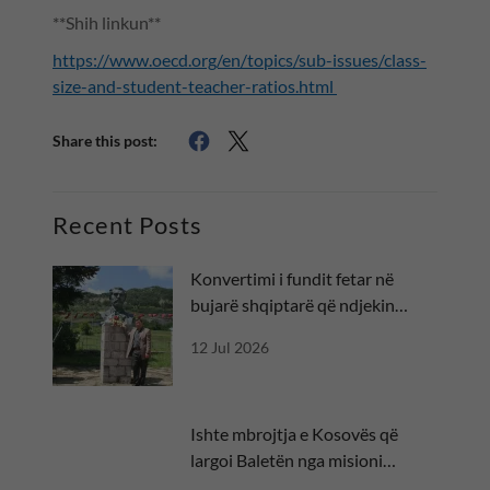
**Shih linkun**
https://www.oecd.org/en/topics/sub-issues/class-
size-and-student-teacher-ratios.html
Share this post:
Recent Posts
Konvertimi i fundit fetar në
bujarë shqiptarë që ndjekin
besën
12 Jul 2026
Ishte mbrojtja e Kosovës që
largoi Baletën nga misioni
diplomatik