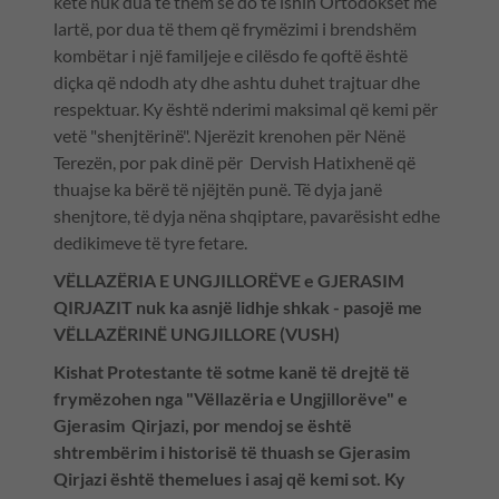
këtë nuk dua të them se do të ishin Ortodoksët më
lartë, por dua të them që frymëzimi i brendshëm
kombëtar i një familjeje e cilësdo fe qoftë është
diçka që ndodh aty dhe ashtu duhet trajtuar dhe
respektuar. Ky është nderimi maksimal që kemi për
vetë "shenjtërinë". Njerëzit krenohen për Nënë
Terezën, por pak dinë për Dervish Hatixhenë që
thuajse ka bërë të njëjtën punë. Të dyja janë
shenjtore, të dyja nëna shqiptare, pavarësisht edhe
dedikimeve të tyre fetare.
VËLLAZËRIA E UNGJILLORËVE e GJERASIM
QIRJAZIT nuk ka asnjë lidhje shkak - pasojë me
VËLLAZËRINË UNGJILLORE (VUSH)
Kishat Protestante të sotme kanë të drejtë të
frymëzohen nga "Vëllazëria e Ungjillorëve" e
Gjerasim Qirjazi, por mendoj se është
shtrembërim i historisë të thuash se Gjerasim
Qirjazi është themelues i asaj që kemi sot. Ky