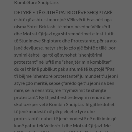
Kombëtare Shqiptare.
DETYRË E TË GJITHË PATRIOTËVE SHQIPTARË
është që ashtu si mbrojnë Vëllezërit Frashëri nga
nisma Shtet Bektashi të mbrojnë edhe Vëllezërit
dhe Motrat Qirjazi nga shtrembërimet e Institutit
të Studimeve Shqiptare dhe Protestante, për sa ato
janë devijuese. natyrisht jo çdo gjë është e tillë ,por
synimi është i qartë që synohet "shenjtërimi
protestant" në luftë me "shenjtërimin kombëtar"
duke i thënë publikut pak a shumë të kuptojë "Pasi
t'i bëjmë "shentorë protestantë" ju mundet t'u jepni
atyre çdo meritë, sepse çfarëdo që t'u jepni na bën
mirë, se ia nënshtrojmë "frymëzimit të shenjtë
protestant". Ky thjesht është devijim i rëndë dhe
skoliozë për vetë Kombin Shqiptar. Të gjithë duhet
të jenë modestë në përpjekjet e tyre dhe
protestantët duhet të jenë modestë në ndikimin që
kanë patur tek Vëllezërit dhe Motrat Qirjazi. Me