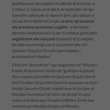
bashkëpunuar me shqiptarë të aftë dhe të arsimuar, si:
V. Meksi, G. Gjirokastriti dhe K. Kristoforidhi. Mirëpo
Gjerasimi spikati për dy tipare të tjera, që e dalluan si
lëvrues të mirëfillitë të Lëvizjes:
ai ishte një besimtar
dhe predikues protestant-ungjillor
, si dhe kishte
shprehur vendosmërinë e tij për t’i kushtuar gjithë jetën
ungjillëzimit dhe ndriçimit
të popullit të tij shqiptar.
Me këtë marrëveshje u arrit zyrtarizimi dhe roli i
Gjerasim Qirjazit si lëvruesi i parë shqiptar i
protestantizmit shqiptar”.
Pikërisht "shenjtërimi" nga magazinier në "fillestar i
Kishës Protestante" është një "grabitje e kuptimit
dhe e veprës patriotike të Gjerasim Qirjazit dhe të
tërë Familjes Qirjazi dhe tjetërsim galopant se kujt i
bindej Gjerasim Qirjazi: objektivave të Lëvizjes së
Rilindjes Kombëtare që ishte një lëvizje thuajse
unike në Ballkan apo Shoqërisë Biblike. Është kaq
evidente që i bindjej Lëvizjes së Rilindjes