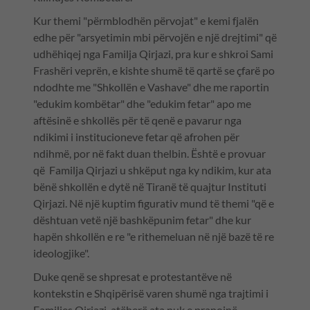
Kur themi "përmblodhën përvojat" e kemi fjalën
edhe për "arsyetimin mbi përvojën e një drejtimi" që
udhëhiqej nga Familja Qirjazi, pra kur e shkroi Sami
Frashëri veprën, e kishte shumë të qartë se çfarë po
ndodhte me "Shkollën e Vashave" dhe me raportin
"edukim kombëtar" dhe "edukim fetar" apo me
aftësinë e shkollës për të qenë e pavarur nga
ndikimi i institucioneve fetar që afrohen për
ndihmë, por në fakt duan thelbin. Është e provuar
që Familja Qirjazi u shkëput nga ky ndikim, kur ata
bënë shkollën e dytë në Tiranë të quajtur Instituti
Qirjazi. Në një kuptim figurativ mund të themi "që e
dështuan vetë një bashkëpunim fetar" dhe kur
hapën shkollën e re "e rithemeluan në një bazë të re
ideologjike".
Duke qenë se shpresat e protestantëve në
kontekstin e Shqipërisë varen shumë nga trajtimi i
Familjes Qirjazi, atëherë ata nuk e pranojnë