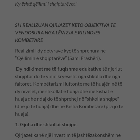
Ky është qëllimi i shqiptarëvet."
SI I REALIZUAN QIRJAZËT KËTO OBJEKTIVA TË
VENDOSURA NGA LËVIZJA E RILINDJES
KOMBËTARE
Realizimi i dy detyrave kyç të shprehura në
“Qëllimin e shqiptarëve” (Sami Frashëri).
Dy ndikimet më të fuqishme edukative
të njeriut
shqiptar do të vinin kryesisht nga shkolla dhe nga
faltoret. Kombëtarizmi luftonte me të huajën në të
dy nivelet, me shkollat e huaja dhe me kishat e
huaja dhe ndaj do të shprehej në "shkolla shqipe"
(dhe jo të huaja) dhe në Kisha Kombëtare (pra jo të
huaja).
1. Gjuha dhe shkollat shqipe.
Qirjazët kanë një investim të jashtëzakonshëm në