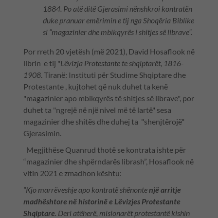
1884. Po atë ditë Gjerasimi nënshkroi kontratën
duke pranuar emërimin e tij nga Shoqëria Biblike
si “magazinier dhe mbikqyrës i shitjes së librave”.
Por rreth 20 vjetësh (më 2021), David Hosaflook në
librin e tij "
Lëvizja Protestante te shqiptarët, 1816-
1908
. Tiranë: Instituti për Studime Shqiptare dhe
Protestante , kujtohet që nuk duhet ta kenë
"magazinier apo mbikqyrës të shitjes së librave", por
duhet ta "ngrejë në një nivel më të lartë" sesa
magazinier dhe shitës dhe duhej ta "shenjtërojë"
Gjerasimin.
Megjithëse Quanrud thotë se kontrata ishte për
“magazinier dhe shpërndarës librash”, Hosaflook në
vitin 2021 e zmadhon kështu:
“Kjo marrëveshje apo kontratë shënonte
një arritje
madhështore në historinë e Lëvizjes Protestante
Shqiptare
. Deri atëherë, misionarët protestantë kishin