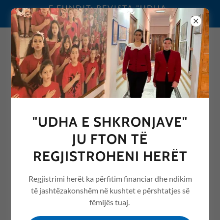
E FUNDIT: REVISTA "UDHA
E SHKRONJAVE" 2026
0692076068
"UDHA E SHKRONJAVE"
REVISTA "UDHA E
JU FTON TË
SHKRONJAVE" ME ARTIKUJ
REGJISTROHENI HERËT
NGA ARSIMI /EDUCATION
Regjistrimi herët ka përfitim financiar dhe ndikim
të jashtëzakonshëm në kushtet e përshtatjes së
fëmijës tuaj.