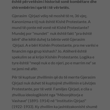
është përvetësim i historisë sonë kombëtare dhe
shtrembërim i qartë i të vërtetës.
Gjerasim Qirjazi vdiq në moshë të re, 36 vjeç.
Kanonizma e tij nuk është Kishë Protestante. A
mund të çonte më vonë në Kishë Protestante?
Mundej por "mundet" nuk është fakt "pra është
bërë" dhe këtë duhej ta bënte vetë Gjerasim
Qirjazi. A e bëri Kishën Protestante, pra me varësi e
financim nga grup kishash? Jo. Atëherë është
spekulim se ai krijoi Kishën Protestante. Logjika e
tyre është "meqë nuk e do njeri, po e marrim ne" se
ne jemi më afër.
Për të kuptuar zhvillimin që do të merrte Gjerasim
Qirjazi nuk duhet të kuptojmë zhvillimin e Lëvizjes
Protestante, por të vetë Familjes Qirjazi, e cila u
zhvillua ideologjikisht nga "Mësonjëtorja e
Vashave" (1891-1914) në "Institutin Qirjazi"
(1922-1933). Ky zhvillim ka jashtëzakonisht shumë