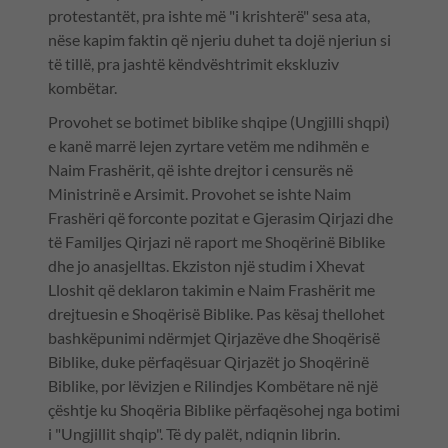
protestantët, pra ishte më "i krishterë" sesa ata,
nëse kapim faktin që njeriu duhet ta dojë njeriun si
të tillë, pra jashtë këndvështrimit ekskluziv
kombëtar.
Provohet se botimet biblike shqipe (Ungjilli shqpi)
e kanë marrë lejen zyrtare vetëm me ndihmën e
Naim Frashërit, që ishte drejtor i censurës në
Ministrinë e Arsimit. Provohet se ishte Naim
Frashëri që forconte pozitat e Gjerasim Qirjazi dhe
të Familjes Qirjazi në raport me Shoqërinë Biblike
dhe jo anasjelltas. Ekziston një studim i Xhevat
Lloshit që deklaron takimin e Naim Frashërit me
drejtuesin e Shoqërisë Biblike. Pas kësaj thellohet
bashkëpunimi ndërmjet Qirjazëve dhe Shoqërisë
Biblike, duke përfaqësuar Qirjazët jo Shoqërinë
Biblike, por lëvizjen e Rilindjes Kombëtare në një
çështje ku Shoqëria Biblike përfaqësohej nga botimi
i "Ungjillit shqip". Të dy palët, ndiqnin librin.