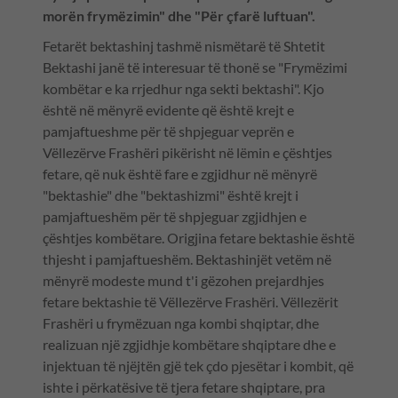
morën frymëzimin" dhe "Për çfarë luftuan".
Fetarët bektashinj tashmë nismëtarë të Shtetit
Bektashi janë të interesuar të thonë se "Frymëzimi
kombëtar e ka rrjedhur nga sekti bektashi". Kjo
është në mënyrë evidente që është krejt e
pamjaftueshme për të shpjeguar veprën e
Vëllezërve Frashëri pikërisht në lëmin e çështjes
fetare, që nuk është fare e zgjidhur në mënyrë
"bektashie" dhe "bektashizmi" është krejt i
pamjaftueshëm për të shpjeguar zgjidhjen e
çështjes kombëtare. Origjina fetare bektashie është
thjesht i pamjaftueshëm. Bektashinjët vetëm në
mënyrë modeste mund t'i gëzohen prejardhjes
fetare bektashie të Vëllezërve Frashëri. Vëllezërit
Frashëri u frymëzuan nga kombi shqiptar, dhe
realizuan një zgjidhje kombëtare shqiptare dhe e
injektuan të njëjtën gjë tek çdo pjesëtar i kombit, që
ishte i përkatësive të tjera fetare shqiptare, pra