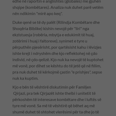
edhe në raportin e anglishtes (globales) me gjuhën
shqipe (kombëtares). Analiza nuk duhet parë vetëm
nën ndikimin "mirë apo keq".
Duke qenë se të dy palët (Rilindja Kombëtare dhe
Shoqëria Biblike) kishin nevojë për "liri" nga
ekzistuesja (robëria, mbytja e edukimit të huaj,
zotërimi i huaj i faltoreve), synimet e tyre u
përputhën pjesërisht, por qartësisht kahu i lëvizjes
ishte krejt i ndryshëm dhe kjo reflektohej në çdo
individ, në çdo qelizë. Kjo nuk ka nevojë të kuptohet
më vonë, por dihet se kështu do të jetë që në fillim,
pra nuk duhet të kërkojmë çastin "e prishjes", sepse
nuk ka kuptim.
Kjo e bën të vështirë diskutimin për Familjen
Qirjazi, pra tek Qirjazët ishte thelbi i unitetit të
përkoshëm të interesave kombëtare dhe i luftës së
tyre më vonë. Sa më të vështirë që bëhet aq më
shumë duhet të shtohet vlerësimi për ta dhe jo të