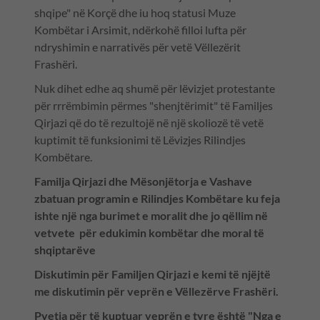
shqipe" në Korçë dhe iu hoq statusi Muze
Kombëtar i Arsimit, ndërkohë filloi lufta për
ndryshimin e narrativës për vetë Vëllezërit
Frashëri.
Nuk dihet edhe aq shumë për lëvizjet protestante
për rrrëmbimin përmes "shenjtërimit" të Familjes
Qirjazi që do të rezultojë në një skoliozë të vetë
kuptimit të funksionimi të Lëvizjes Rilindjes
Kombëtare.
Familja Qirjazi dhe Mësonjëtorja e Vashave
zbatuan programin e Rilindjes Kombëtare ku feja
ishte një nga burimet e moralit dhe jo qëllim në
vetvete për edukimin kombëtar dhe moral të
shqiptarëve
Diskutimin për Familjen Qirjazi e kemi të njëjtë
me diskutimin për veprën e Vëllezërve Frashëri.
Pyetja për të kuptuar veprën e tyre është "Nga e