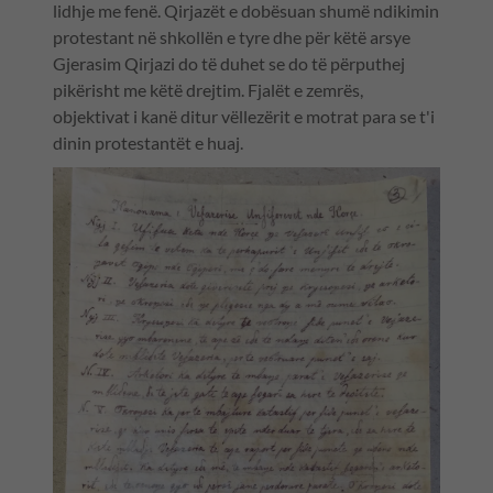
lidhje me fenë. Qirjazët e dobësuan shumë ndikimin
protestant në shkollën e tyre dhe për këtë arsye
Gjerasim Qirjazi do të duhet se do të përputhej
pikërisht me këtë drejtim. Fjalët e zemrës,
objektivat i kanë ditur vëllezërit e motrat para se t'i
dinin protestantët e huaj.