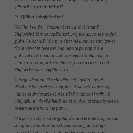
ç'është e ç'do të bëhet".
"5. Qëllim’ i shqiptarëvet
“Qëllim i vetëm i shqiptarëvet është të ruajnë
Shqipërinë të mos copëtohetë prej të huajve, të mbajnë
gjuhën’ e kombërin’ e tyre t’u rrinë kundreq entrigavet
t’armikëvet të tyre e të ndalojnë të përhapurit’ e
gjuhëvet e të mendimevet të greqet e të shqehet, të
cilatë po i rëmojnë themeletë e po i nxjerinë rrënjët
Shqipërisë dhe shqipëtarërisë.
Çdo gjë që mund t’i sjellë dëm këtij qëllimi do të
lëftohetë keq prej çdo shqiptari të vërtetë edhe prej
lidhjes së shqiptarëvet. Ato gjërëra, që do t’i ndihinë
këtij qëllimi, do të zihenë me të dy duartë prej atyre e do
të bëhenë me hir a me pahir.
M’e par’ e këtyre është gjuha; s’mund të ketë Shqipëri pa
shqiptar, s’munt të ketë Shqipëtar pa gjuhë shqip,
s’munt të ketë gjuhë shqip pa shkronja shqipe, pa