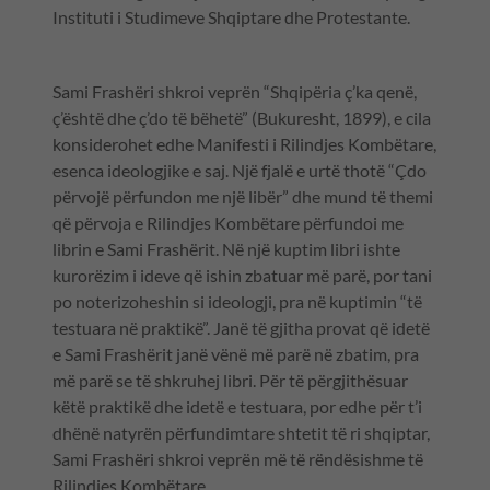
Instituti i Studimeve Shqiptare dhe Protestante.
Sami Frashëri shkroi veprën “Shqipëria ç’ka qenë,
ç’është dhe ç’do të bëhetë” (Bukuresht, 1899), e cila
konsiderohet edhe Manifesti i Rilindjes Kombëtare,
esenca ideologjike e saj. Një fjalë e urtë thotë “Çdo
përvojë përfundon me një libër” dhe mund të themi
që përvoja e Rilindjes Kombëtare përfundoi me
librin e Sami Frashërit. Në një kuptim libri ishte
kurorëzim i ideve që ishin zbatuar më parë, por tani
po noterizoheshin si ideologji, pra në kuptimin “të
testuara në praktikë”. Janë të gjitha provat që idetë
e Sami Frashërit janë vënë më parë në zbatim, pra
më parë se të shkruhej libri. Për të përgjithësuar
këtë praktikë dhe idetë e testuara, por edhe për t’i
dhënë natyrën përfundimtare shtetit të ri shqiptar,
Sami Frashëri shkroi veprën më të rëndësishme të
Rilindjes Kombëtare.