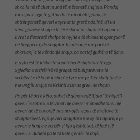
shkolla në të cilat mund të mësohetë shqipja. P’andaj
më e parë nga të gjitha do të mbahetë gjuha, të
shtrëngohetë qeveri e tyrkut ta grerë ndalinë, q’i ka
vënë gjuhësë shqip e të lërë shkollat shqip të hapenë e
livrat e fletoretë shqipe të hyjnë e të shkelenë çpenguarë
në Shqipëri. Çdo shqiptar të mësonjë më parë të
shkruanj’ e të këndonjë shqip, pa pastaj gjuhëra të tjera.
E dyta është kisha: të shpëtohenë shqiptarëtë nga
xgjedha e priftërisë së greqet, të bullgarëvet e të
serbëvet e të kenë kishën’ e tyre me priftër shqiptarë e
me ungjill shqip; se Krishti s’ish as grek, as shqah.
Po për të bërë këto, duhet të qëndronjë (fjala “të hiqet”)
qeveri’ e sotme, e të vihet një qeveri mëmëdhetare, një
qeveri që të punonjë pas nevojës’ e pas të drejtave të
shqiptarëvet. Një qeveri shqiptare me sy të hapurë, e jo
qeveri e huaj e e verbër si kjo q’është sot. të jetë një
qeveri si duhetë pa le të ketë ç’emër të dojë.