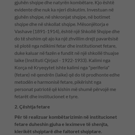
gjuhën shqipe dhe natyrën kombëtare. Kjo është
evidente dhe nuk ka njeri diskutim. Investuan në
gjuhën shqipe, në shkronjat shqipe, në botimet
shqipe dhe në shkollat shqipe. Mësonjëtorja e
Vashave (1891-1914), është një Shkollë Shqipe dhe
do të shohim që ajo ka një zhvillim drejt pavarësisë
së plotë nga ndikimi fetar dhe institutionet fetare,
duke kaluar në fazën e fundit në një shkollë thuajse
laike (Instituti Qirjazi - 1922-1933). Kalimi nga
Korça në Kryeqytet ishte kalimi nga "periferia"
(fetare) në qendrën (laike) që do të prodhonte edhe
metodën e harmonisë fetare, pikërisht nga
personat patriotë që kishin më shumë përvojë me
fetarët dhe institucionet e tyre.
2. Çështja fetare
Për të realizuar kombëtarizimin në institucionet
fetare duheshin gjuha e leximeve të shenjta,
klerikët shqiptarë dhe faltoret shqiptare.