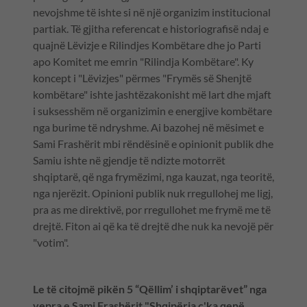
nevojshme të ishte si në një organizim institucional
partiak. Të gjitha referencat e historiografisë ndaj e
quajnë Lëvizje e Rilindjes Kombëtare dhe jo Parti
apo Komitet me emrin "Rilindja Kombëtare". Ky
koncept i "Lëvizjes" përmes "Frymës së Shenjtë
kombëtare" ishte jashtëzakonisht më lart dhe mjaft
i suksesshëm në organizimin e energjive kombëtare
nga burime të ndryshme. Ai bazohej në mësimet e
Sami Frashërit mbi rëndësinë e opinionit publik dhe
Samiu ishte në gjendje të ndizte motorrët
shqiptarë, që nga frymëzimi, nga kauzat, nga teoritë,
nga njerëzit. Opinioni publik nuk rregullohej me ligj,
pra as me direktivë, por rregullohet me frymë me të
drejtë. Fiton ai që ka të drejtë dhe nuk ka nevojë për
"votim".
Le të citojmë pikën 5 “Qëllim’ i shqiptarëvet” nga
vepra e Sami Frashërit "Shqipëria ç'ka qenë,