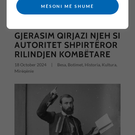
MËSONI MË SHUMË
All Posts
GJERASIM QIRJAZI NJEH SI
AUTORITET SHPIRTËROR
RILINDJEN KOMBËTARE
18 October 2024
|
Besa, Botimet, Historia, Kultura,
Mirëqënie