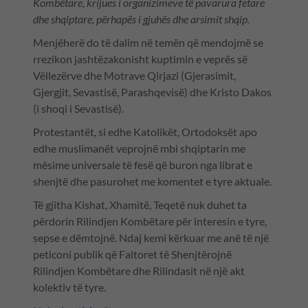
Kombëtare, krijues i organizimeve të pavarura fetare
dhe shqiptare, përhapës i gjuhës dhe arsimit shqip.
Menjëherë do të dalim në temën që mendojmë se
rrezikon jashtëzakonisht kuptimin e veprës së
Vëllezërve dhe Motrave Qirjazi (Gjerasimit,
Gjergjit, Sevastisë, Parashqevisë) dhe Kristo Dakos
(i shoqi i Sevastisë).
Protestantët, si edhe Katolikët, Ortodoksët apo
edhe muslimanët veprojnë mbi shqiptarin me
mësime universale të fesë që buron nga librat e
shenjtë dhe pasurohet me komentet e tyre aktuale.
Të gjitha Kishat, Xhamitë, Teqetë nuk duhet ta
përdorin Rilindjen Kombëtare për interesin e tyre,
sepse e dëmtojnë. Ndaj kemi kërkuar me anë të një
peticoni publik që Faltoret të Shenjtërojnë
Rilindjen Kombëtare dhe Rilindasit në një akt
kolektiv të tyre.