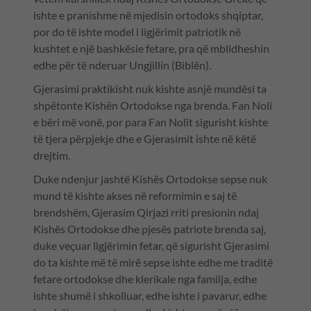
ishte e pranishme në mjedisin ortodoks shqiptar,
por do të ishte model i ligjërimit patriotik në
kushtet e një bashkësie fetare, pra që mblidheshin
edhe për të nderuar Ungjillin (Biblën).
Gjerasimi praktikisht nuk kishte asnjë mundësi ta
shpëtonte Kishën Ortodokse nga brenda. Fan Noli
e bëri më vonë, por para Fan Nolit sigurisht kishte
të tjera përpjekje dhe e Gjerasimit ishte në këtë
drejtim.
Duke ndenjur jashtë Kishës Ortodokse sepse nuk
mund të kishte akses në reformimin e saj të
brendshëm, Gjerasim Qirjazi rriti presionin ndaj
Kishës Ortodokse dhe pjesës patriote brenda saj,
duke veçuar ligjërimin fetar, që sigurisht Gjerasimi
do ta kishte më të mirë sepse ishte edhe me traditë
fetare ortodokse dhe klerikale nga familja, edhe
ishte shumë i shkolluar, edhe ishte i pavarur, edhe