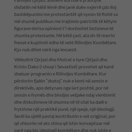
disfatën në këtë lëmë dhe janë duke nxjerrë çdo lloj
bashkëpunimi me protestantët që synon të ftohë sa
më shumë publikun me trajtimin patriotik të këtyre
figurave derisa opinioni t'i dorëzohet botimeve të
shumta protestante. Në këtë çast, ata do të marrin
frenat e kuptimit edhe të vetë Rilindjes Kombëtare.
Kjo nuk dihet mirë nga lexuesit.
Vëllezërit Qirjazi dhe Motrat e tyre Qirjazi dhe
Kristo Dako (i shoqi i Sevastisë) provohet që kanë
zbatuar programin e Rilindjes Kombëtare. Kur
përdorim fjalën “zbatoj” nuk e kemi në sensin e
direktivës, apo detyrues nga lart poshtë, por në
sensin e frymës dhe bindjes vetjake ndaj vlerësimit
dhe diskutimeve të shumta në të cilat ka dalë e
frytshme një praktikë punë, një qasje, një ideologji.
Secili ka sjellë pastaj kontributin e vet origjinal, por
që shkonte në ato shina që ishin konceptuar më
parë nga kjo ideologji kombëtare dhe nuk ishte e