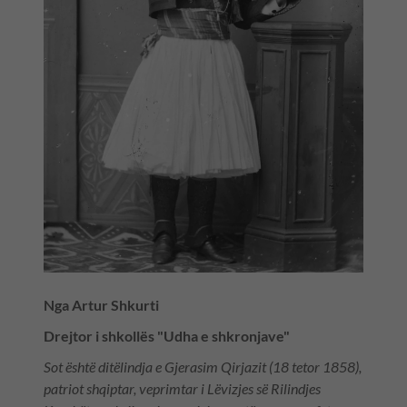
Nga Artur Shkurti
Drejtor i shkollës "Udha e shkronjave"
Sot është ditëlindja e Gjerasim Qirjazit (18 tetor 1858),
patriot shqiptar, veprimtar i Lëvizjes së Rilindjes