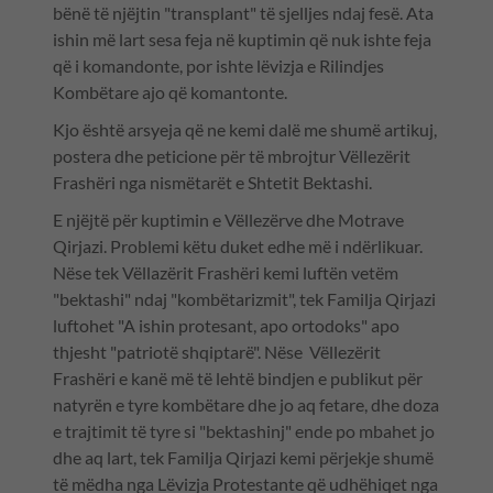
bënë të njëjtin "transplant" të sjelljes ndaj fesë. Ata
ishin më lart sesa feja në kuptimin që nuk ishte feja
që i komandonte, por ishte lëvizja e Rilindjes
Kombëtare ajo që komantonte.
Kjo është arsyeja që ne kemi dalë me shumë artikuj,
postera dhe peticione për të mbrojtur Vëllezërit
Frashëri nga nismëtarët e Shtetit Bektashi.
E njëjtë për kuptimin e Vëllezërve dhe Motrave
Qirjazi. Problemi këtu duket edhe më i ndërlikuar.
Nëse tek Vëllazërit Frashëri kemi luftën vetëm
"bektashi" ndaj "kombëtarizmit", tek Familja Qirjazi
luftohet "A ishin protesant, apo ortodoks" apo
thjesht "patriotë shqiptarë". Nëse Vëllezërit
Frashëri e kanë më të lehtë bindjen e publikut për
natyrën e tyre kombëtare dhe jo aq fetare, dhe doza
e trajtimit të tyre si "bektashinj" ende po mbahet jo
dhe aq lart, tek Familja Qirjazi kemi përjekje shumë
të mëdha nga Lëvizja Protestante që udhëhiqet nga