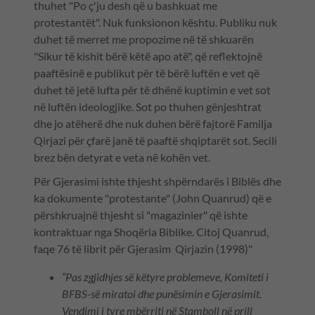
thuhet "Po ç'ju desh që u bashkuat me
protestantët". Nuk funksionon kështu. Publiku nuk
duhet të merret me propozime në të shkuarën
"Sikur të kishit bërë këtë apo atë", që reflektojnë
paaftësinë e publikut për të bërë luftën e vet që
duhet të jetë lufta për të dhënë kuptimin e vet sot
në luftën ideologjike. Sot po thuhen gënjeshtrat
dhe jo atëherë dhe nuk duhen bërë fajtorë Familja
Qirjazi për çfarë janë të paaftë shqiptarët sot. Secili
brez bën detyrat e veta në kohën vet.
Për Gjerasimi ishte thjesht shpërndarës i Biblës dhe
ka dokumente "protestante" (John Quanrud) që e
përshkruajnë thjesht si "magazinier" që ishte
kontraktuar nga Shoqëria Biblike. Citoj Quanrud,
faqe 76 të librit për Gjerasim Qirjazin (1998)"
“Pas zgjidhjes së këtyre problemeve, Komiteti i
BFBS-së miratoi dhe punësimin e Gjerasimit.
Vendimi i tyre mbërriti në Stamboll në prill