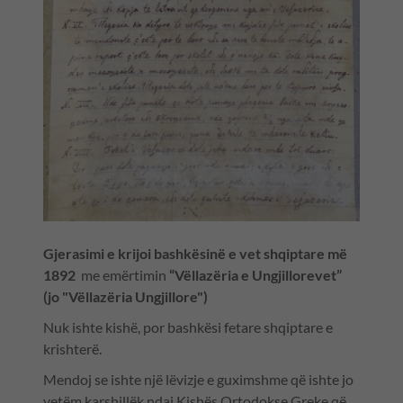
Gjerasimi e krijoi bashkësinë e vet shqiptare më
1892
me emërtimin
“Vëllazëria e Ungjillorevet”
(jo "Vëllazëria Ungjillore")
Nuk ishte kishë, por bashkësi fetare shqiptare e
krishterë.
Mendoj se ishte një lëvizje e guximshme që ishte jo
vetëm karshillëk ndaj Kishës Ortodokse Greke që