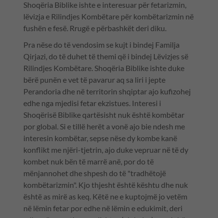
Shoqëria Biblike ishte e interesuar për fetarizmin,
lëvizja e Rilindjes Kombëtare për kombëtarizmin në
fushën e fesë. Rrugë e përbashkët deri diku.
Pra nëse do të vendosim se kujt i bindej Familja
Qirjazi, do të duhet të themi që i bindej Lëvizjes së
Rilindjes Kombëtare. Shoqëria Biblike ishte duke
bërë punën e vet të pavarur aq sa liri i jepte
Perandoria dhe në territorin shqiptar ajo kufizohej
edhe nga mjedisi fetar ekzistues. Interesi i
Shoqërisë Biblike qartësisht nuk është kombëtar
por global. Si e tillë herët a vonë ajo bie ndesh me
interesin kombëtar, sepse nëse dy kombe kanë
konflikt me njëri-tjetrin, ajo duke vepruar në të dy
kombet nuk bën të marrë anë, por do të
mënjannohet dhe shpesh do të "tradhëtojë
kombëtarizmin". Kjo thjesht është kështu dhe nuk
është as mirë as keq. Këtë ne e kuptojmë jo vetëm
në lëmin fetar por edhe në lëmin e edukimit, deri