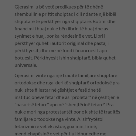
Gjerasimi u bë vetë predikues për të dhënë
shembullin e priftit shqiptar, i cili ndante një bibël
shqiptare të përkthyer nga shqiptarë. Botimi dhe
financimi i huaj nuk e bën librin të huaj dhe as
synimet e huaj, por ka rëndësinë e vet. Libri i
përkthyer quhet i autorit origjinal dhe pastaj i
përkthyesit, dhe më në fund i financuesit apo
botuesit. Përkthyesit ishin shqiptarë, bibla quhet
universale.
Gjerasimi vinte nga një traditë familjare shqiptare
ortodokse dhe nga klerikë shqiptarë ortodoksë pra
nuk ishte fillestar në çështjet e fesë dhe të
institucioneve fetar dhe as "proletar" në çështjen e
"pasurisë fetare" apo në "shenjtërinë fetare". Pra
nuk e mori nga protestantët por e kishte të traditës
familjare ortodokse nga vinte. Ai shfrytëzoi
fetarizmin e vet ekzistue, guximin, lirinë,
mendjehapësinë e vet për t'u lidhur edhe me