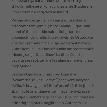
kombëtar nga natyra, edhe kishte marrë një
shkollim edhe në shkollat protestante (Kujdes me
interpretimin e këtij fakti të fundit).
Për një person që vjen nga një traditë e shquar
ortodokse familjare, siç ishte Familja Qirjazi, nuk
mund të thuhet se kjo nuk ka lidhje fare me
oponencë ndaj drejtimit grek të Kishës Ortodokse
dhe ta quash vetëm "dalldisje protestante" meqë
kishte komunikim e bashkëpunim me protestantët.
Mendoj se njerëzit atëherë kanë qenë më të
pavarur sesa sot, që janë të sulmuar masivisht nga
propaganda.
Lëvizja e Gjerasim Qirjazit për krijimin e
“Vëllazërisë së Ungjillorëve” (sot e kemi ndryshe
“Vëllazëria Ungjillore”) është pra në këtë drejtim të
zbatimit të orientimeve (qëllimeve) të lëvizjes së
Rilindjes Kombëtare që për një Kishë Shqiptare me
priftërinj shqiptar e ungjill shqip. Autoqefalia e