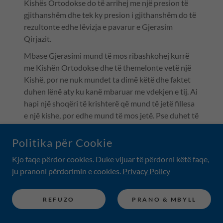
Kishës Ortodokse do të arrihej me një presion të
gjithanshëm dhe tek ky presion i gjithanshëm do të
rezultonte edhe lëvizja e pavarur e Gjerasim
Qirjazit.
Mbase Gjerasimi mund të mos ribashkohej kurrë
me Kishën Ortodokse dhe të themelonte vetë një
Kishë, por ne nuk mundet ta dimë këtë dhe faktet
duhen lënë aty ku kanë mbaruar me vdekjen e tij. Ai
hapi një shoqëri të krishterë që mund të jetë fillesa
e një kishe, por edhe mund të mos jetë. Pse duhet të
shkojnë gjërat patjetër në drejtim të një Kishe?
Politika për Cookie
Teknika e presionit nga jashtë (fjala ndaj Kishës
Ortodokse) me synim reformimin e saj shqiptar,
Kjo faqe përdor cookies. Duke vijuar të përdorni këtë faqe,
është gjithmonë funksionale dhe ajo sigurisht
ju pranoni përdorimin e cookies.
Privacy Policy
funksionoi dhe funksionon pikërisht sipas
mësimeve të Sami Frashërit për vlerën e punës me
REFUZO
PRANO & MBYLL
opinionin publik. Samiu thoshte "Sado i dobët të
duket opinioni publik ai është i aftë të shkatërrojë