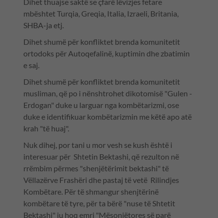
Dihet thuajse saktë se çfarë lëvizjes fetare
mbështet Turqia, Greqia, Italia, Izraeli, Britania,
SHBA-ja etj.
Dihet shumë për konfliktet brenda komunitetit
ortodoks për Autoqefalinë, kuptimin dhe zbatimin
e saj.
Dihet shumë për konfliktet brenda komunitetit
musliman, që po i nënshtrohet dikotomisë "Gulen -
Erdogan" duke u larguar nga kombëtarizmi, ose
duke e identifikuar kombëtarizmin me këtë apo atë
krah "të huaj".
Nuk dihej, por tani u mor vesh se kush është i
interesuar për Shtetin Bektashi, që rezulton në
rrëmbim përmes "shenjëtërimit bektashi" të
Vëllazërve Frashëri dhe pastaj të vetë Rilindjes
Kombëtare. Për të shmangur shenjtërinë
kombëtare të tyre, për ta bërë "nuse të Shtetit
Bektashi" iu hoq emri "Mësonjëtores së parë