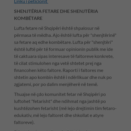
Linku i peticionit
SHENJTËRIA FETARE DHE SHENJTËRIA
KOMBËTARE
Lufta fetare në Shqipëri është shpalosur në
përmasa të mëdha. Ajo është lufta për "shenjtërinë"
sa fetare aq edhe kombëtare. Lufta për "shenjtëri"
është luftë për të formuar opinionin publik me ide
të caktuara sipas interesave të faltoreve konkrete,
të cilat stimulohen nga vetë shtetet prej nga
financohen këto faltore. Raporti i faltores me
shtetin apo kombin është i ndërlikuar dhe nuk po
zgjatemi, por po dalim menjëherë në temë.
Thuajse në çdo komunitet fetar në Shqipëri po
luftohet "fetarisht" dhe ndihmat nga jashtë po
kushtëzohen fetarisht (më lejo drejtimin tim fetaro-
edukativ, më lejo faltoret dhe shkollat e atyre
faltoreve).