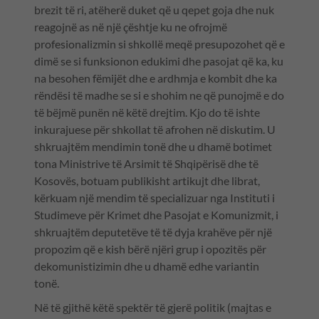
brezit të ri, atëherë duket që u qepet goja dhe nuk
reagojnë as në një çështje ku ne ofrojmë
profesionalizmin si shkollë meqë presupozohet që e
dimë se si funksionon edukimi dhe pasojat që ka, ku
na besohen fëmijët dhe e ardhmja e kombit dhe ka
rëndësi të madhe se si e shohim ne që punojmë e do
të bëjmë punën në këtë drejtim. Kjo do të ishte
inkurajuese për shkollat të afrohen në diskutim. U
shkruajtëm mendimin tonë dhe u dhamë botimet
tona Ministrive të Arsimit të Shqipërisë dhe të
Kosovës, botuam publikisht artikujt dhe librat,
kërkuam një mendim të specializuar nga Instituti i
Studimeve për Krimet dhe Pasojat e Komunizmit, i
shkruajtëm deputetëve të të dyja krahëve për një
propozim që e kish bërë njëri grup i opozitës për
dekomunistizimin dhe u dhamë edhe variantin
tonë.
Në të gjithë këtë spektër të gjerë politik (majtas e