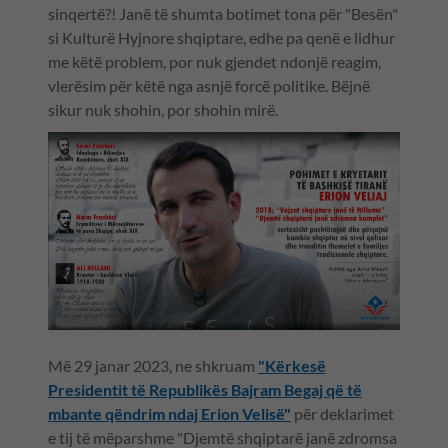
sinqertë?! Janë të shumta botimet tona për "Besën"
si Kulturë Hyjnore shqiptare, edhe pa qenë e lidhur
me këtë problem, por nuk gjendet ndonjë reagim,
vlerësim për këtë nga asnjë forcë politike. Bëjnë
sikur nuk shohin, por shohin mirë.
Më 29 janar 2023, ne shkruam
"Kërkesë
Presidentit të Republikës Bajram Begaj që të
mbante qëndrim ndaj Erion Velisë"
për deklarimet
e tij të mëparshme "Djemtë shqiptarë janë zdromsa