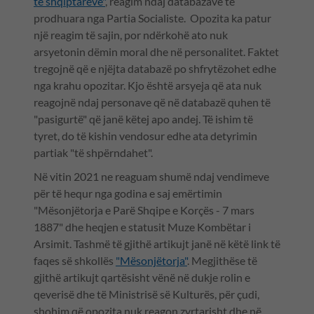
të shqiptarëve"
, reagim ndaj databazave të
prodhuara nga Partia Socialiste. Opozita ka patur
një reagim të sajin, por ndërkohë ato nuk
arsyetonin dëmin moral dhe në personalitet. Faktet
tregojnë që e njëjta databazë po shfrytëzohet edhe
nga krahu opozitar. Kjo është arsyeja që ata nuk
reagojnë ndaj personave që në databazë quhen të
"pasigurtë" që janë këtej apo andej. Të ishim të
tyret, do të kishin vendosur edhe ata detyrimin
partiak "të shpërndahet".
Në vitin 2021 ne reaguam shumë ndaj vendimeve
për të hequr nga godina e saj emërtimin
"Mësonjëtorja e Parë Shqipe e Korçës - 7 mars
1887" dhe heqjen e statusit Muze Kombëtar i
Arsimit. Tashmë të gjithë artikujt janë në këtë link të
faqes së shkollës
"Mësonjëtorja"
. Megjithëse të
gjithë artikujt qartësisht vënë në dukje rolin e
qeverisë dhe të Ministrisë së Kulturës, për çudi,
shohim që opozita nuk reagon zyrtarisht dhe në