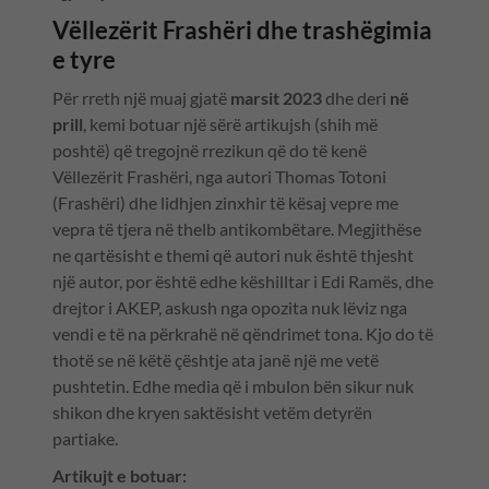
Vëllezërit Frashëri dhe trashëgimia
e tyre
Për rreth një muaj gjatë
marsit 2023
dhe deri
në
prill
, kemi botuar një sërë artikujsh (shih më
poshtë) që tregojnë rrezikun që do të kenë
Vëllezërit Frashëri, nga autori Thomas Totoni
(Frashëri) dhe lidhjen zinxhir të kësaj vepre me
vepra të tjera në thelb antikombëtare. Megjithëse
ne qartësisht e themi që autori nuk është thjesht
një autor, por është edhe këshilltar i Edi Ramës, dhe
drejtor i AKEP, askush nga opozita nuk lëviz nga
vendi e të na përkrahë në qëndrimet tona. Kjo do të
thotë se në këtë çështje ata janë një me vetë
pushtetin. Edhe media që i mbulon bën sikur nuk
shikon dhe kryen saktësisht vetëm detyrën
partiake.
Artikujt e botuar: