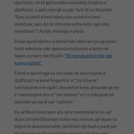
djathtas), në të gjitha këto kontakte (majtas e
djathtas), a pati ndonjë sa për farë të na thoshte
"Epo sa mirë e keni bërë, ose sa mirë e keni
menduar, apo do të shtonim edhe këto apo ato
mendime"?! Asnjë. Heshtje e plotë.
Duke qenë kështu e bëmë fakt dhe tani programin
tonë mësimor për dekomunistizimin e kemi në
faqen zyrtare me titullin
"Të menduarit kritik për
komunizmin".
Është e qartë nga sa më sipër se ata (majtas e
djathtas) na kanë llogaritur si "pa interes"
(vërtetohet më sipër) dhe është krejt absurde që ne
t'i vlerësojmë ata si "me interes" e t'u shkojmë në
dasmën që kanë me "votime".
Ky artikull inkurajon ata që e mendojnë si ne, që
duan të identifikohen duke mos votuar, që duan ta
bëjnë të dukshme këtë, që është një fazë e parë për
të inkurajuar lëvizje të tjera të mira majtas apo