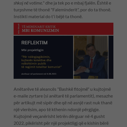
shkoj në votime.
" dhe ja tek po e mbaj fjalën. Është e
turpshme të thonë "Faleminderit", por do ta thonë.
Instikti material do t'i bëjë ta thonë.
Anëtarëve të aleancës "Bashkë fitojmë" u kujtojmë
e-maile zyrtare (si anëtarë të parlamentit), mesazhe
për artikujt më sipër dhe që në asnjë rast nuk thanë
një vlerësim, apo të kthenin ndonjë përgjigje.
Kujtojmë veçanërisht letrën dërguar në 4 gusht
2022, pikërisht për një projektligj që e kishin bërë