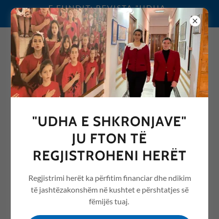
E FUNDIT: REVISTA "UDHA
E SHKRONJAVE" 2026
0692076068
"UDHA E SHKRONJAVE"
REVISTA "UDHA E
JU FTON TË
SHKRONJAVE" ME ARTIKUJ
REGJISTROHENI HERËT
NGA ARSIMI /EDUCATION
Regjistrimi herët ka përfitim financiar dhe ndikim
të jashtëzakonshëm në kushtet e përshtatjes së
fëmijës tuaj.