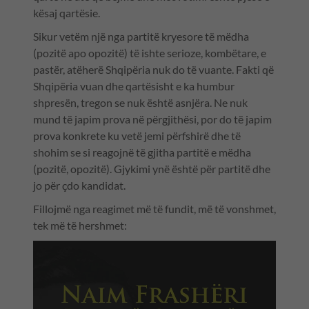
kësaj qartësie.
Sikur vetëm një nga partitë kryesore të mëdha
(pozitë apo opozitë) të ishte serioze, kombëtare, e
pastër, atëherë Shqipëria nuk do të vuante. Fakti që
Shqipëria vuan dhe qartësisht e ka humbur
shpresën, tregon se nuk është asnjëra. Ne nuk
mund të japim prova në përgjithësi, por do të japim
prova konkrete ku vetë jemi përfshirë dhe të
shohim se si reagojnë të gjitha partitë e mëdha
(pozitë, opozitë). Gjykimi ynë është për partitë dhe
jo për çdo kandidat.
Fillojmë nga reagimet më të fundit, më të vonshmet,
tek më të hershmet: