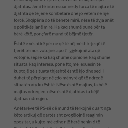
djathtas. Jemi të interesuar në dy forca të majta e të
djathta që të jenë kombëtare dhe jo vetëm në një
forcë. Shqipëria do të bëhetë mirë, nëse të dyja anët
e politikës janë mirë. Ka kaq shumë punë për ta
bërë këtë, por çfarë mund të bëjmë tjetër.
Është e vështirë për ne që të bëjmë thirrje që të
tjerët të mos votojnë, apo t'i gjykojmë ata që
votojnë, sepse ka kaq shumë opinione, kaq shumë
situata, kaq interesa, por e ftojmë lexuesin të
kuptojë që situata thjeshtë është kjo dhe secili
duhet të përpiqet në çdo mënyrë që të ndreqë
situatën aty ku është. Nëse është majtas, ta bëjë
majtas ndreqjen, nëse është djathtas ta bëjë
djathas ndreqjen.
Anëtarëve të PS-së që mund të fërkojnë duart nga
këto artikuj që qartësisht zvogëlojnë reagimin
opozitar, u kujtojmë edhe një herë nenin 6 të