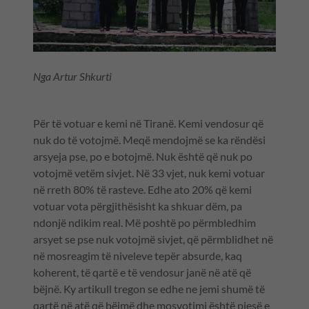
Nga Artur Shkurti
Për të votuar e kemi në Tiranë. Kemi vendosur që
nuk do të votojmë. Meqë mendojmë se ka rëndësi
arsyeja pse, po e botojmë. Nuk është që nuk po
votojmë vetëm sivjet. Në 33 vjet, nuk kemi votuar
në rreth 80% të rasteve. Edhe ato 20% që kemi
votuar vota përgjithësisht ka shkuar dëm, pa
ndonjë ndikim real. Më poshtë po përmbledhim
arsyet se pse nuk votojmë sivjet, që përmblidhet në
në mosreagim të niveleve tepër absurde, kaq
koherent, të qartë e të vendosur janë në atë që
bëjnë. Ky artikull tregon se edhe ne jemi shumë të
qartë në atë që bëjmë dhe mosvotimi është pjesë e