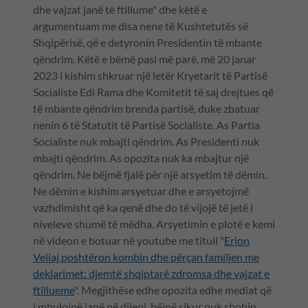
dhe vajzat janë të ftillume" dhe këtë e
argumentuam me disa nene të Kushtetutës së
Shqipërisë, që e detyronin Presidentin të mbante
qëndrim. Këtë e bëmë pasi më parë, më 20 janar
2023 i kishim shkruar një letër Kryetarit të Partisë
Socialiste Edi Rama dhe Komitetit të saj drejtues që
të mbante qëndrim brenda partisë, duke zbatuar
nenin 6 të Statutit të Partisë Socialiste. As Partia
Socialiste nuk mbajti qëndrim. As Presidenti nuk
mbajti qëndrim. As opozita nuk ka mbajtur një
qëndrim. Ne bëjmë fjalë për një arsyetim të dëmin.
Ne dëmin e kishim arsyetuar dhe e arsyetojmë
vazhdimisht që ka qenë dhe do të vijojë të jetë i
niveleve shumë të mëdha. Arsyetimin e plotë e kemi
në videon e botuar në youtube me titull "
Erion
Veliaj poshtëron kombin dhe përçan familjen me
deklarimet: djemtë shqiptarë zdromsa dhe vajzat e
ftillueme
". Megjithëse edhe opozita edhe mediat që
i mbulojnë janë në dijeni, bëjnë sikur nuk shohin.