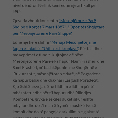
nivel qëndror. Në link kemi edhe një artikull për
këtë.
Qeveria zhduk konceptin
"Mësonjëtore e Parë
Shqipe e Korçës 7 mars 1887"
.
"Opozitës Shqiptare
për Mësonjëtoren e Parë Shqipe"
.
Edhe një herë shihni
"Menuja Mësonjëtorja në
faqen e shkollës "Udha e shkronjave"
. Për ta lidhur
me veprimet e fundit. Kujtojmë që nëse
Mësonjëtoren e Parë e ka hapur Naim Frashëri dhe
Sami Frashëri, në bashkëpunim me Shoqërinë e
Bukureshtit, mësonjëtoren e dytë, në Pogradec e
ka hapur babai dhe xhaxhai i Lasgush Poradecit.
Kjo është arsyeja që ne i lidhim e lidhim për të
mbështetur dhe për t'i hapur udhë Rilindjes
Kombëtare, gryka e së cilës duket sikur është
mbyllur dhe do t'i marrë frymën mushkërive të
kombit dhe do të pengojë qarkullimin e gjakut të
pastër shqiptar në shekullin 21. Indiferenca është e