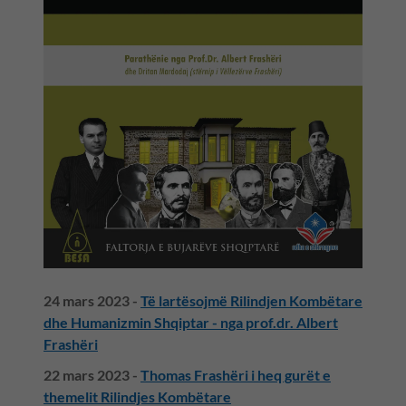
24 mars 2023 -
Të lartësojmë Rilindjen Kombëtare
dhe Humanizmin Shqiptar - nga prof.dr. Albert
Frashëri
22 mars 2023 -
Thomas Frashëri i heq gurët e
themelit Rilindjes Kombëtare