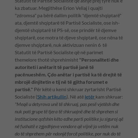
Statutit të Partisë Socialiste që asnjë prej tyre nuk e
ka zbatuar. Megjithëse Erion Veliaj i quajti
"zdromsa" pa bërë dallim politik "djemtë shqiptarë"
ata, djemtë shqiptarë të Partisë Socialiste, ose ish-
djemtë shqiptarë të PS-së, ose prindër të djemve
shqiptarë, ose motra të djeve shqiptarë, ose nëna të
djemve shqiptarë, nuk aktivizuan nenin 6 të
Statutit të Partisë Socialiste që në parimet
themelore thotë shprehimisht
"Personaliteti dhe
autoriteti i anëtarit të partisë janë të
pacënueshëm. Çdo anëtar i partisë ka të drejtë të
mbrojë dinjitetin e tij në të gjitha forumet e
partisë."
Për këtë u kemi shkruar zyrtarisht Partisë
Socialiste (
Shih artikullin
). Në atë
letër
kam shkruar:
"Meqë u detyrova unë të shkruaj, pas pesë vjetësh dhe
nuk pati grupe të tjera të shkruajnë dhe të shprehen si
institucione qofshin këto edhe parti politike ju siguroj që
në fushatë e zgjedhjeve vendore që vijnë jo vetëm nuk
do të shprehem për ndonjë forcë politike, por nuk do të