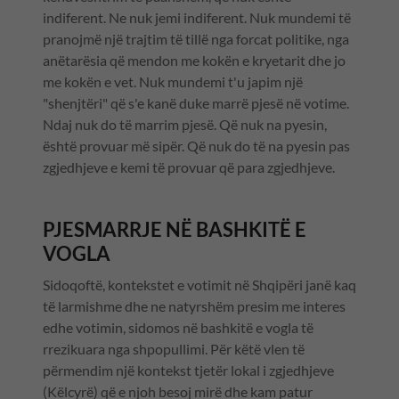
indiferent. Ne nuk jemi indiferent. Nuk mundemi të
pranojmë një trajtim të tillë nga forcat politike, nga
anëtarësia që mendon me kokën e kryetarit dhe jo
me kokën e vet. Nuk mundemi t'u japim një
"shenjtëri" që s'e kanë duke marrë pjesë në votime.
Ndaj nuk do të marrim pjesë. Që nuk na pyesin,
është provuar më sipër. Që nuk do të na pyesin pas
zgjedhjeve e kemi të provuar që para zgjedhjeve.
PJESMARRJE NË BASHKITË E
VOGLA
Sidoqoftë, kontekstet e votimit në Shqipëri janë kaq
të larmishme dhe ne natyrshëm presim me interes
edhe votimin, sidomos në bashkitë e vogla të
rrezikuara nga shpopullimi. Për këtë vlen të
përmendim një kontekst tjetër lokal i zgjedhjeve
(Këlcyrë) që e njoh besoj mirë dhe kam patur