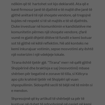
ndikim që të hartohet sot kjo deklaratë. Ata që e
kanë firmosur janë të djathtë e të majtë dhe janë të
gjithë anëtarë të një shoqate vendore, që tregojnë
kujdes në respekt si të së majtës e të së djathtës.
Duke investuar në komunikimin e kandidatëve me
komunitetin përmes një shoqate vendore, çfarë
vumë re gjatë dhjetë ditëve të fundit e kemi botuar
sot të gjithë në këtë reflektim. Në atë konteks ne
kemi inkurajuar votimin, sepse mosvotimi aty është
një noterizim i një vdekjeje lokale.
Tirana është tjetër gjë. "Tirana" merr në qafë gjithë
Shqipërinë dhe braktisja e saj (mosvotimi) mbase
shërben për begatinë e zonave të tilla, si Këlcyra
apo çdo krahinë tjetër në Shqipëri që vuan
shpopullimin. Sidoqoftë secili të bëjë më të mirën si
e mendon.
Shpresojmë që ky artikull të shërbejë sa për të
kuptuar që duhet të ndryshojmë në qasjet që kemi.