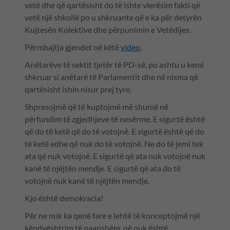
vetë dhe që qartësisht do të ishte vlerësim fakti që
vetë një shkollë po u shkruante që e ka për detyrën
Kujtesën Kolektive dhe përpunimin e Vetëdijes.
Përmbajtja gjendet në këtë
video
.
Anëtarëve të sektit tjetër të PD-së, po ashtu u kemi
shkruar si anëtarë të Parlamentit dhe në nisma që
qartësisht ishin nisur prej tyre.
Shpresojmë që të kuptojmë më shumë në
përfundim të zgjedhjeve të nesërme. E sigurtë është
që do të ketë që do të votojnë. E sigurtë është që do
të ketë edhe që nuk do të votojnë. Ne do të jemi tek
ata që nuk votojnë. E sigurtë që ata nuk votojnë nuk
kanë të njëjtën mendje. E sigurtë që ata do të
votojnë nuk kanë të njëjtën mendje.
Kjo është demokracia!
Për ne nuk ka qenë fare e lehtë të konceptojmë një
këndvështrim të paanshëm, që nuk është