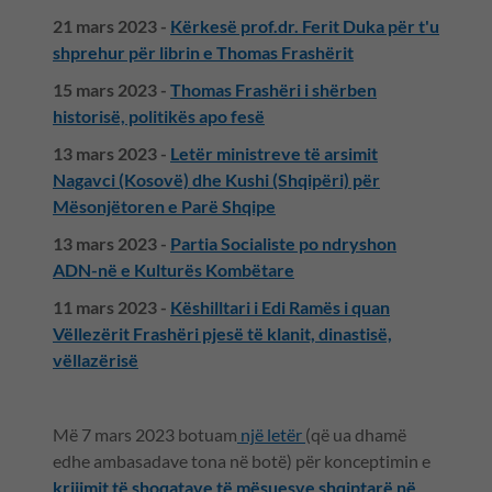
21 mars 2023 -
Kërkesë prof.dr. Ferit Duka për t'u
shprehur për librin e Thomas Frashërit
15 mars 2023 -
Thomas Frashëri i shërben
historisë, politikës apo fesë
13 mars 2023 -
Letër ministreve të arsimit
Nagavci (Kosovë) dhe Kushi (Shqipëri) për
Mësonjëtoren e Parë Shqipe
13 mars 2023 -
Partia Socialiste po ndryshon
ADN-në e Kulturës Kombëtare
11 mars 2023 -
Këshilltari i Edi Ramës i quan
Vëllezërit Frashëri pjesë të klanit, dinastisë,
vëllazërisë
Më 7 mars 2023 botuam
një letër
(që ua dhamë
edhe ambasadave tona në botë) për konceptimin e
krijimit të shoqatave të mësuesve shqiptarë në