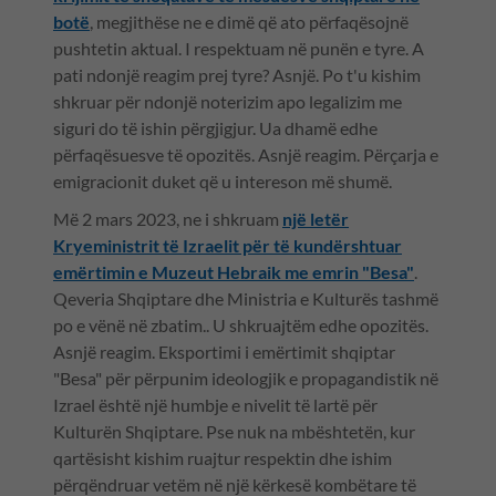
botë
, megjithëse ne e dimë që ato përfaqësojnë
pushtetin aktual. I respektuam në punën e tyre. A
pati ndonjë reagim prej tyre? Asnjë. Po t'u kishim
shkruar për ndonjë noterizim apo legalizim me
siguri do të ishin përgjigjur. Ua dhamë edhe
përfaqësuesve të opozitës. Asnjë reagim. Përçarja e
emigracionit duket që u intereson më shumë.
Më 2 mars 2023, ne i shkruam
një letër
Kryeministrit të Izraelit për të kundërshtuar
emërtimin e Muzeut Hebraik me emrin "Besa"
.
Qeveria Shqiptare dhe Ministria e Kulturës tashmë
po e vënë në zbatim.. U shkruajtëm edhe opozitës.
Asnjë reagim. Eksportimi i emërtimit shqiptar
"Besa" për përpunim ideologjik e propagandistik në
Izrael është një humbje e nivelit të lartë për
Kulturën Shqiptare. Pse nuk na mbështetën, kur
qartësisht kishim ruajtur respektin dhe ishim
përqëndruar vetëm në një kërkesë kombëtare të