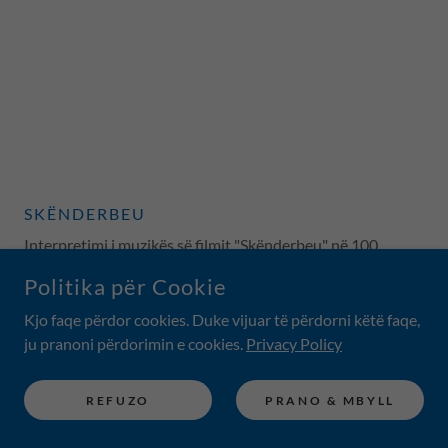
SKËNDERBEU
Interpretimi i muzikës së filmit "Skënderbeu" në 100
vjetorin e Pavarësisë.
Politika për Cookie
Kjo faqe përdor cookies. Duke vijuar të përdorni këtë faqe,
ju pranoni përdorimin e cookies.
Privacy Policy
REFUZO
PRANO & MBYLL