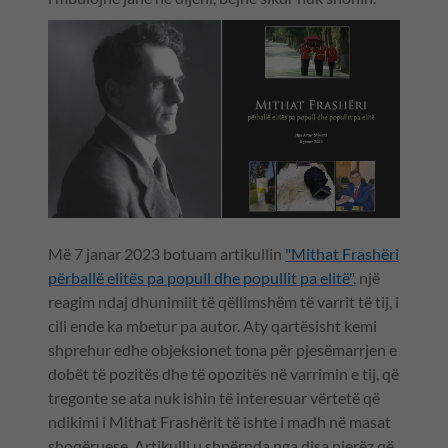
Më 7 janar 2023 botuam artikullin
"Mithat Frashëri
përballë elitës pa popull dhe popullit pa elitë"
, një
reagim ndaj dhunimiit të qëllimshëm të varrit të tij, i
cili ende ka mbetur pa autor. Aty qartësisht kemi
shprehur edhe objeksionet tona për pjesëmarrjen e
dobët të pozitës dhe të opozitës në varrimin e tij, që
tregonte se ata nuk ishin të interesuar vërtetë që
ndikimi i Mithat Frashërit të ishte i madh në masat
shoqëruese. Artikulli u shpërnda nga disa njerëz që