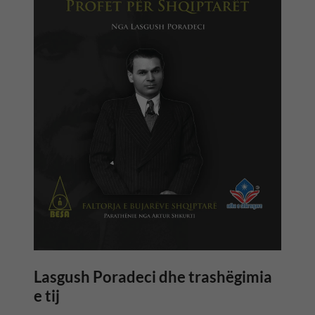
Lasgush Poradeci dhe trashëgimia
e tij