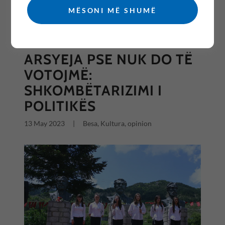
MËSONI MË SHUMË
All Posts
ARSYEJA PSE NUK DO TË
VOTOJMË:
SHKOMBËTARIZIMI I
POLITIKËS
13 May 2023
|
Besa, Kultura, opinion