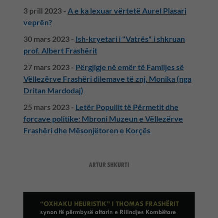
3 prill 2023 -
A e ka lexuar vërtetë Aurel Plasari
veprën?
30 mars 2023 -
Ish-kryetari i "Vatrës" i shkruan
prof. Albert Frashërit
27 mars 2023 -
Përgjigje në emër të Familjes së
Vëllezërve Frashëri dilemave të znj. Monika (nga
Dritan Mardodaj)
25 mars 2023 -
Letër Popullit të Përmetit dhe
forcave politike: Mbroni Muzeun e Vëllezërve
Frashëri dhe Mësonjëtoren e Korçës