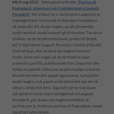
Më 8 maj 2023
- Shkruajmë artikullin
"Partive të
Pogradecit: shprehuni për trashëgiminë e Lasgush
Poradecit"
. Në artikull ne e vlerësojmë Lasgushin si
trashëgimtarin më besnik të Rilindjes Kombëtare
në shekullin XX. Asnjë reagim, asnjë përmendje,
asnjë rezultat, asnjë koment që të thoshte "Ne do ta
shohim, ne do të përmirësohemi, ju keni të drejtë,
etj". E bija Marie Lasgush Poradeci, e botoi artikullin
tonë në faqe, dhe në vend që reagimi të ishte i
madh, ishte më i vogël, që do të thotë se sapo
prekeshin partitë, publiku braktiste Lasgushin dhe
bëhej me partitë. Edhe pse ne përmbajtjen e kishim
shumë korrekte dhe aspak ngacmuese, nuk patëm
asnjë reagim, nuk pamë asnjë deklaratë nga ata të
cilëve u drejtohej letra. Sigurisht që ne nuk duam
një qëndrim lokal ndaj trashëgimisë së Lasgush
Poradecit, por duam një reagim kombëtar të
partive, por ju drejtuam partive të Pogradecit, meqë
zgjedhjet ishin lokale.