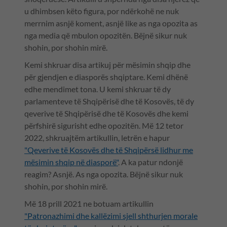
u dhimbsen këto figura, por ndërkohë ne nuk
merrnim asnjë koment, asnjë like as nga opozita as
nga media që mbulon opozitën. Bëjnë sikur nuk
shohin, por shohin mirë.
Kemi shkruar disa artikuj për mësimin shqip dhe
për gjendjen e diasporës shqiptare. Kemi dhënë
edhe mendimet tona. U kemi shkruar të dy
parlamenteve të Shqipërisë dhe të Kosovës, të dy
qeverive të Shqipërisë dhe të Kosovës dhe kemi
përfshirë sigurisht edhe opozitën. Më 12 tetor
2022, shkruajtëm artikullin, letrën e hapur
"Qeverive të Kosovës dhe të Shqipërsë lidhur me
mësimin shqip në diasporë"
. A ka patur ndonjë
reagim? Asnjë. As nga opozita. Bëjnë sikur nuk
shohin, por shohin mirë.
Më 18 prill 2021 ne botuam artikullin
"Patronazhimi dhe kallëzimi sjell shthurjen morale