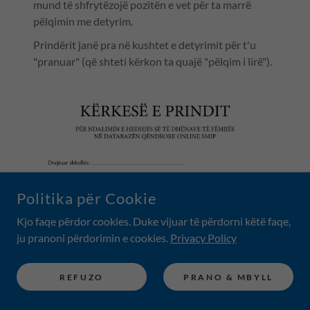
mund të shfrytëzojë pozitën e vet për ta marrë
pëlqimin me detyrim.
Prindërit janë pra në kushtet e detyrimit për t'u
"pranuar" (që shteti kërkon ta quajë "pëlqim i lirë").
Politika për Cookie
Kjo faqe përdor cookies. Duke vijuar të përdorni këtë faqe,
ju pranoni përdorimin e cookies.
Privacy Policy
REFUZO
PRANO & MBYLL