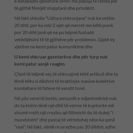
e databazës qëndrore SMIP, me pasoja të rënda për
të gjithë fëmijët shqiptarë dhe prindërit.
Në fakt shkolla "Udha e shkronjave" nuk ka vetëm
20 ditë, por ka mbi 2 vjet që merret me këtë punë,
por 20 ditë janë që ne po bëjmë fushatë
vetëdijësimi të të gjithëve për problemin. Gjatë dy
vjetëve ne kemi patur komunikime dhe
U kemi shkruar gazetarëve dhe për turp nuk
kemi patur asnjë reagim.
Çfarë të bëjmë veç të shkruajmë këtë artikull dhe ta
lëmë këtu si dëshmi të braktisjes masive kolektive
kombëtare të fateve të vendit tonë.
Në çdo vend të botës, sensorët e ndjeshmërisë nuk
do ta kishin lënë një ditë të vetme të kuptonte më
shumë rreth një rreziku që fillimisht do të dukej "i
mundshëm" dhe pastaj të vërtetohej nëse ka qenë
"real". Në fakt, vëmë re se edhe pas 20 ditësh, edhe