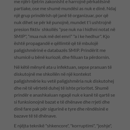
me njëri-tjetrin zakonisht e harrojnë përkatësinë
partiake, ose me shumë mundësi as nuk e dinë. Ndaj
një grup prindërish që janë të organizuar, por që
nuk dihet se për kë punojnë, mundet t'i ushtrojnë
presion fiktiv shkollës "pse nuk na i hidhni notat në
SMIP", "mua nuk më del emri" "a i ke hedhur". Kjo
është propagandë e qëllimtë që të mbulojë
paligjshmërinë e databazës SMIP. Prindërit me
shumicë u bënë kuriozë, dhe filluan ta përdornin.
Në këtë mënyrë ata u infektuan, sepse pranuan të
diskutojnë me shkollën në një kontekst
paligjshmërie ku vetë paligjshmëria nuk diskutohej
dhe në të vërtetë duhej të ishte prioritet. Shumë
prindër e anashkaluan ngaqë nuk e kanë të qartë se
si funksionojnë bazat e të dhënave dhe rrjeti dhe
dinë fare pak për sigurinë e tyre dhe rëndësinë e
bazave të të dhënave.
E njëjta teknikë "shkencore", "korruptimi", "joshje",