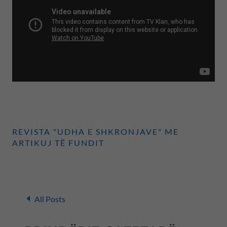
REVISTA "UDHA E SHKRONJAVE" ME
ARTIKUJ TË FUNDIT
All Posts