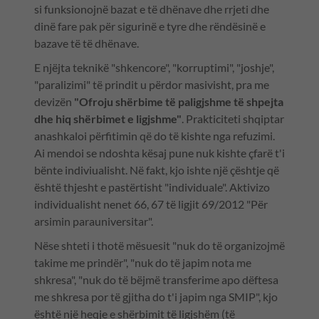
si funksionojnë bazat e të dhënave dhe rrjeti dhe
dinë fare pak për sigurinë e tyre dhe rëndësinë e
bazave të të dhënave.
E njëjta teknikë "shkencore", "korruptimi", "joshje",
"paralizimi" të prindit u përdor masivisht, pra me
devizën
"Ofroju shërbime të paligjshme të shpejta
dhe hiq shërbimet e ligjshme"
. Prakticiteti shqiptar
anashkaloi përfitimin që do të kishte nga refuzimi.
Ai mendoi se ndoshta kësaj pune nuk kishte çfarë t'i
bënte indiviualisht. Në fakt, kjo ishte një çështje që
është thjesht e pastërtisht "individuale". Aktivizo
individualisht nenet 66, 67 të ligjit 69/2012 "Për
arsimin parauniversitar".
Nëse shteti i thotë mësuesit "nuk do të organizojmë
takime me prindër", "nuk do të japim nota me
shkresa", "nuk do të bëjmë transferime apo dëftesa
me shkresa por të gjitha do t'i japim nga SMIP", kjo
është një heqje e shërbimit të ligjshëm (të