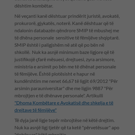
dështim kombëtar.
Në veçanti kanë dështuar prindërit juristë, avokatë,
prokurorë, gjykatës, noterë. Kanë dështuar që të
ndalonin databazën qëndrore SMIP të mbushej me
të dhëna personale sensitive të fëmijëve shqiptarë.
SMIP është i paligjshëm në atë që po bën në
shkollë. Nuk ka asnjë minimum baze ligjore që të
justifikojë çfarë mësuesi, drejtuesi, zyra arsimore,
ministria e arsimit po bën me të dhënat personale
të fëmijëve. Është plotësisht e hapur në
kundërshtim me nenet 66,67 të ligjit 69/2012 "Për
arsimin parauniversitar" dhe me ligjin 9887 "Për
mbrojtjen e të dhënave personale". Artikulli
"Dhoma Kombëtare e Avokatisë dhe shkelja e të
drejtave të fëmijëve"
Të dyja janë ligje tepër mbrojtëse në këtë drejtim.
Nuk ka asnjë ligj tjetër që ta ketë "përvetësuar" apo
"dobësuar" këtë mbrojtje.