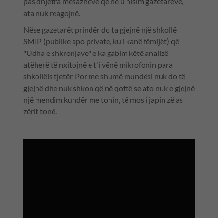
pas dhjetra mesazheve që ne u nisim gazetarëve,
ata nuk reagojnë.
Nëse gazetarët prindër do ta gjejnë një shkollë
SMIP (publike apo private, ku i kanë fëmijët) që
"Udha e shkronjave" e ka gabim këtë analizë
atëherë të nxitojnë e t'i vënë mikrofonin para
shkollëls tjetër. Por me shumë mundësi nuk do të
gjejnë dhe nuk shkon që në qoftë se ato nuk e gjejnë
një mendim kundër me tonin, të mos i japin zë as
zërit tonë.