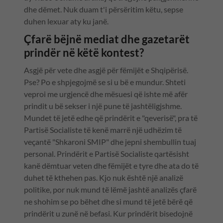
dhe dëmet. Nuk duam t'i përsëritim këtu, sepse
duhen lexuar aty ku janë.
Çfarë bëjnë mediat dhe gazetarët
prindër në këtë kontest?
Asgjë për vete dhe asgjë për fëmijët e Shqipërisë.
Pse? Po e shpjegojmë se si u bë e mundur. Shteti
veproi me urgjencë dhe mësuesi që ishte më afër
prindit u bë sekser i një pune të jashtëligjshme.
Mundet të jetë edhe që prindërit e "qeverisë", pra të
Partisë Socialiste të kenë marrë një udhëzim të
veçantë "Shkaroni SMIP" dhe jepni shembullin tuaj
personal. Prindërit e Partisë Socialiste qartësisht
kanë dëmtuar veten dhe fëmijët e tyre dhe ata do të
duhet të kthehen pas. Kjo nuk është një analizë
politike, por nuk mund të lëmë jashtë analizës çfarë
ne shohim se po bëhet dhe si mund të jetë bërë që
prindërit u zunë në befasi. Kur prindërit bisedojnë