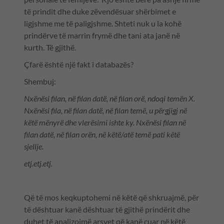
të prindit dhe duke zëvendësuar shërbimet e
ligjshme me të paligjshme. Shteti nuk u la kohë
prindërve të marrin frymë dhe tani ata janë në
kurth. Të gjithë.
Çfarë është një fakt i databazës?
Shembuj:
Nxënësi filan, në filan datë, në filan orë, ndoqi temën X.
Nxënësi fila, në filan datë, në filan temë, u përgjigj në
këtë mënyrë dhe vlerësimi ishte ky. Nxënësi filan në
filan datë, në filan orën, në këtë/atë temë pati këtë
sjellje.
etj.etj.etj.
Që të mos keqkuptohemi në këtë që shkruajmë, për
të dështuar kanë dështuar të gjithë prindërit dhe
duhet të analizojmë arsyet që kanë çuar në këtë