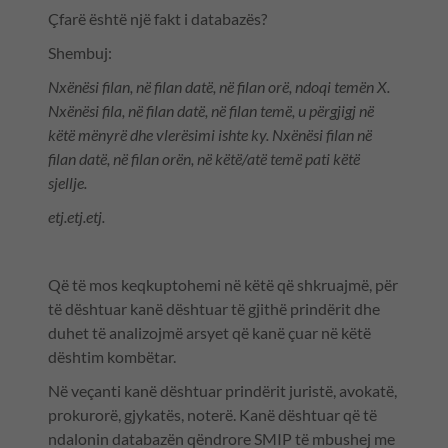
Çfarë është një fakt i databazës?
Shembuj:
Nxënësi filan, në filan datë, në filan orë, ndoqi temën X.
Nxënësi fila, në filan datë, në filan temë, u përgjigj në
këtë mënyrë dhe vlerësimi ishte ky. Nxënësi filan në
filan datë, në filan orën, në këtë/atë temë pati këtë
sjellje.
etj.etj.etj.
Që të mos keqkuptohemi në këtë që shkruajmë, për
të dështuar kanë dështuar të gjithë prindërit dhe
duhet të analizojmë arsyet që kanë çuar në këtë
dështim kombëtar.
Në veçanti kanë dështuar prindërit juristë, avokatë,
prokurorë, gjykatës, noterë. Kanë dështuar që të
ndalonin databazën qëndrore SMIP të mbushej me