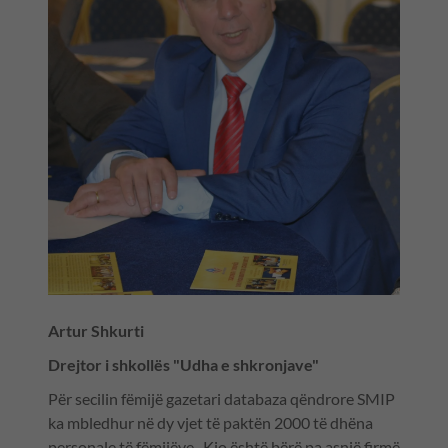
Artur Shkurti
Drejtor i shkollës "Udha e shkronjave"
Për secilin fëmijë gazetari databaza qëndrore SMIP
ka mbledhur në dy vjet të paktën 2000 të dhëna
personale të fëmijëve. Kjo është bërë pa asnjë firmë