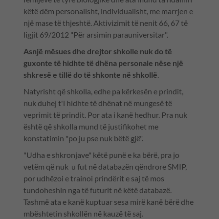
këtë dëm personalisht, individualisht, me marrjen e
një mase të thjeshtë. Aktivizimit të nenit 66, 67 të
ligjit 69/2012 "Për arsimin parauniversitar".
Asnjë mësues dhe drejtor shkolle nuk do të
guxonte të hidhte të dhëna personale nëse një
shkresë e tillë do të shkonte në shkollë
.
Natyrisht që shkolla, edhe pa kërkesën e prindit,
nuk duhej t'i hidhte të dhënat në mungesë të
veprimit të prindit. Por ata i kanë hedhur. Pra nuk
është që shkolla mund të justifikohet me
konstatimin "po ju pse nuk bëtë gjë".
"Udha e shkronjave" këtë punë e ka bërë, pra jo
vetëm që nuk u fut në databazën qëndrore SMIP,
por udhëzoi e trainoi prindërit e saj të mos
tundoheshin nga të futurit në këtë databazë.
Tashmë ata e kanë kuptuar sesa mirë kanë bërë dhe
mbështetin shkollën në kauzë të saj.