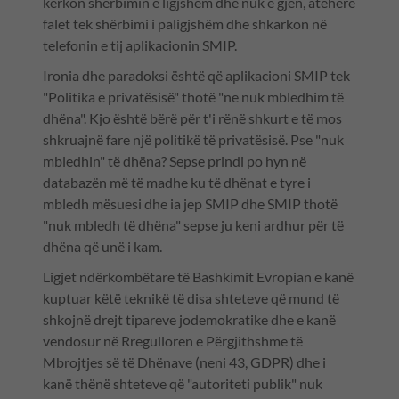
kërkon shërbimin e ligjshëm dhe nuk e gjen, atëherë
falet tek shërbimi i paligjshëm dhe shkarkon në
telefonin e tij aplikacionin SMIP.
Ironia dhe paradoksi është që aplikacioni SMIP tek
"Politika e privatësisë" thotë "ne nuk mbledhim të
dhëna". Kjo është bërë për t'i rënë shkurt e të mos
shkruajnë fare një politikë të privatësisë. Pse "nuk
mbledhin" të dhëna? Sepse prindi po hyn në
databazën më të madhe ku të dhënat e tyre i
mbledh mësuesi dhe ia jep SMIP dhe SMIP thotë
"nuk mbledh të dhëna" sepse ju keni ardhur për të
dhëna që unë i kam.
Ligjet ndërkombëtare të Bashkimit Evropian e kanë
kuptuar këtë teknikë të disa shteteve që mund të
shkojnë drejt tipareve jodemokratike dhe e kanë
vendosur në Rregulloren e Përgjithshme të
Mbrojtjes së të Dhënave (neni 43, GDPR) dhe i
kanë thënë shteteve që "autoriteti publik" nuk