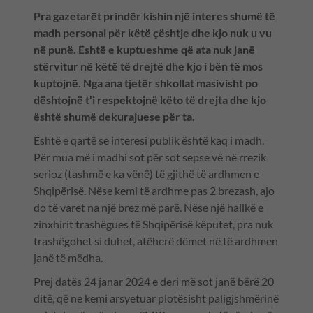
Pra gazetarët prindër kishin një interes shumë të
madh personal për këtë çështje dhe kjo nuk u vu
në punë. Është e kuptueshme që ata nuk janë
stërvitur në këtë të drejtë dhe kjo i bën të mos
kuptojnë. Nga ana tjetër shkollat masivisht po
dështojnë t'i respektojnë këto të drejta dhe kjo
është shumë dekurajuese për ta.
Është e qartë se interesi publik është kaq i madh.
Për mua më i madhi sot për sot sepse vë në rrezik
serioz (tashmë e ka vënë) të gjithë të ardhmen e
Shqipërisë. Nëse kemi të ardhme pas 2 brezash, ajo
do të varet na një brez më parë. Nëse një hallkë e
zinxhirit trashëgues të Shqipërisë këputet, pra nuk
trashëgohet si duhet, atëherë dëmet në të ardhmen
janë të mëdha.
Prej datës 24 janar 2024 e deri më sot janë bërë 20
ditë, që ne kemi arsyetuar plotësisht paligjshmërinë