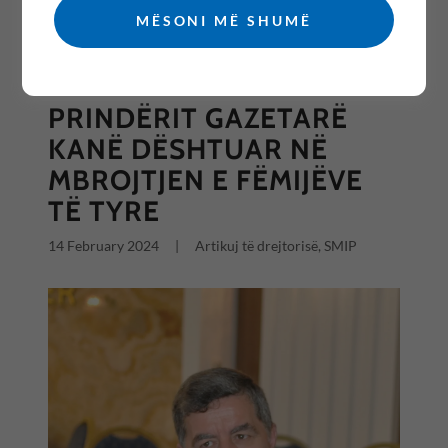
MËSONI MË SHUMË
All Posts
PRINDËRIT GAZETARË
KANË DËSHTUAR NË
MBROJTJEN E FËMIJËVE
TË TYRE
14 February 2024
|
Artikuj të drejtorisë, SMIP