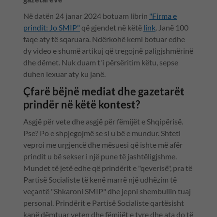
Në datën 24 janar 2024 botuam librin
"Firma e
prindit: Jo SMIP"
që gjendet në këtë
link
. Janë 100
faqe aty të sqaruara. Ndërkohë kemi botuar edhe
dy video e shumë artikuj që tregojnë paligjshmërinë
dhe dëmet. Nuk duam t'i përsëritim këtu, sepse
duhen lexuar aty ku janë.
Çfarë bëjnë mediat dhe gazetarët
prindër në këtë kontest?
Asgjë për vete dhe asgjë për fëmijët e Shqipërisë.
Pse? Po e shpjegojmë se si u bë e mundur. Shteti
veproi me urgjencë dhe mësuesi që ishte më afër
prindit u bë sekser i një pune të jashtëligjshme.
Mundet të jetë edhe që prindërit e "qeverisë", pra të
Partisë Socialiste të kenë marrë një udhëzim të
veçantë "Shkaroni SMIP" dhe jepni shembullin tuaj
personal. Prindërit e Partisë Socialiste qartësisht
kanë dëmtuar veten dhe fëmijët e tyre dhe ata do të