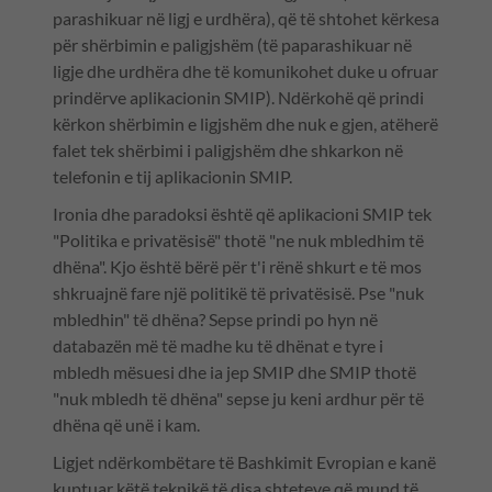
parashikuar në ligj e urdhëra), që të shtohet kërkesa
për shërbimin e paligjshëm (të paparashikuar në
ligje dhe urdhëra dhe të komunikohet duke u ofruar
prindërve aplikacionin SMIP). Ndërkohë që prindi
kërkon shërbimin e ligjshëm dhe nuk e gjen, atëherë
falet tek shërbimi i paligjshëm dhe shkarkon në
telefonin e tij aplikacionin SMIP.
Ironia dhe paradoksi është që aplikacioni SMIP tek
"Politika e privatësisë" thotë "ne nuk mbledhim të
dhëna". Kjo është bërë për t'i rënë shkurt e të mos
shkruajnë fare një politikë të privatësisë. Pse "nuk
mbledhin" të dhëna? Sepse prindi po hyn në
databazën më të madhe ku të dhënat e tyre i
mbledh mësuesi dhe ia jep SMIP dhe SMIP thotë
"nuk mbledh të dhëna" sepse ju keni ardhur për të
dhëna që unë i kam.
Ligjet ndërkombëtare të Bashkimit Evropian e kanë
kuptuar këtë teknikë të disa shteteve që mund të