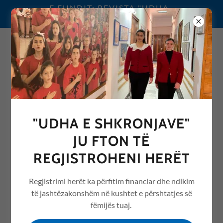
E FUNDIT: REVISTA "UDHA
E SHKRONJAVE" 2026
0692076068
"UDHA E SHKRONJAVE"
REVISTA "UDHA E
JU FTON TË
SHKRONJAVE" ME ARTIKUJ
REGJISTROHENI HERËT
NGA ARSIMI /EDUCATION
Regjistrimi herët ka përfitim financiar dhe ndikim
të jashtëzakonshëm në kushtet e përshtatjes së
fëmijës tuaj.