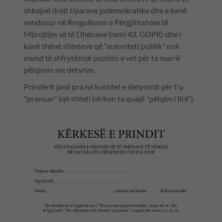
shkojnë drejt tipareve jodemokratike dhe e kanë
vendosur në Rregulloren e Përgjithshme të
Mbrojtjes së të Dhënave (neni 43, GDPR) dhe i
kanë thënë shteteve që "autoriteti publik" nuk
mund të shfrytëzojë pozitën e vet për ta marrë
pëlqimin me detyrim.
Prindërit janë pra në kushtet e detyrimit për t'u
"pranuar" (që shteti kërkon ta quajë "pëlqim i lirë").