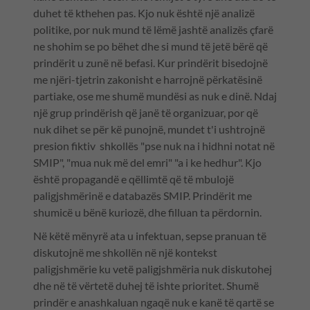
duhet të kthehen pas. Kjo nuk është një analizë
politike, por nuk mund të lëmë jashtë analizës çfarë
ne shohim se po bëhet dhe si mund të jetë bërë që
prindërit u zunë në befasi. Kur prindërit bisedojnë
me njëri-tjetrin zakonisht e harrojnë përkatësinë
partiake, ose me shumë mundësi as nuk e dinë. Ndaj
një grup prindërish që janë të organizuar, por që
nuk dihet se për kë punojnë, mundet t'i ushtrojnë
presion fiktiv shkollës "pse nuk na i hidhni notat në
SMIP", "mua nuk më del emri" "a i ke hedhur". Kjo
është propagandë e qëllimtë që të mbulojë
paligjshmërinë e databazës SMIP. Prindërit me
shumicë u bënë kuriozë, dhe filluan ta përdornin.
Në këtë mënyrë ata u infektuan, sepse pranuan të
diskutojnë me shkollën në një kontekst
paligjshmërie ku vetë paligjshmëria nuk diskutohej
dhe në të vërtetë duhej të ishte prioritet. Shumë
prindër e anashkaluan ngaqë nuk e kanë të qartë se