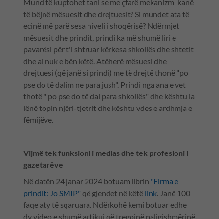
Mund të kuptohet tani se me çfarë mekanizmi kanë
të bëjnë mësuesit dhe drejtuesit? Si mundet ata të
ecinë më parë sesa niveli i shoqërisë? Ndërmjet
mësuesit dhe prindit, prindi ka më shumë liri e
pavarësi për t'i shtruar kërkesa shkollës dhe shtetit
dhe ai nuk e bën këtë. Atëherë mësuesi dhe
drejtuesi (që janë si prindi) me të drejtë thonë "po
pse do të dalim ne para jush". Prindi nga ana e vet
thotë " po pse do të dal para shkollës" dhe kështu ia
lënë topin njëri-tjetrit dhe kështu vdes e ardhmja e
fëmijëve.
Vijmë tek funksioni i medias dhe tek profesioni i
gazetarëve
Në datën 24 janar 2024 botuam librin
"Firma e
prindit: Jo SMIP"
që gjendet në këtë
link
. Janë 100
faqe aty të sqaruara. Ndërkohë kemi botuar edhe
dy video e shumë artikuj që tregojnë paligjshmërinë