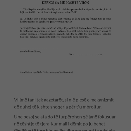
Viijmë tani tek gazetarët, si një pjesë e mekanizmit
që duhej të kishte shoqëria për t'u mbrojtur.
Unë besoj se ata do të turpërohen që janë fokusuar
në çështje të tjera, kur mali i dëmit po ju bëhet
fëmijëve të tyre biologjikë dhe ata mund ta ndalnin