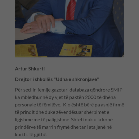
Artur Shkurti
Drejtor i shkollës "Udha e shkronjave"
Për secilin fëmijë gazetari databaza qëndrore SMIP
ka mbledhur në dy vjet të paktën 2000 të dhëna
personale të fëmijëve. Kjo është bërë pa asnjë firmë
të prindit dhe duke zëvendësuar shërbimet e
ligjshme me të paligjshme. Shteti nuk u la kohë
prindërve të marrin frymë dhe tani ata janë në
kurth. Të gjithë.