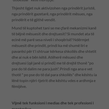
Thjesht ligjet nuk aktivizohen nga prindërit juristë,
nga prindërit gazetarë, nga prindërit mësues, nga
prindërit e të gjithë vendit.
Mund të kuptohet tani se me çfarë mekanizmi kanë
të bëjnë mësuesit dhe drejtuesit? Si mundet ata të
ecinë më parë sesa niveli i shoqërisë? Ndërmjet
mësuesit dhe prindit, prindi ka më shumë liri e
pavarësi për t'i shtruar kërkesa shkollës dhe shtetit
dhe ai nuk e bën këtë. Atëherë mësuesi dhe
drejtuesi (që janë si prindi) me të drejtë thonë "po
pse do të dalim ne para jush". Prindi nga ana e vet
thotë " po pse do të dal para shkollës" dhe kështu ia
lënë topin njëri-tjetrit dhe kështu vdes e ardhmja e
fëmijëve.
Vijmë tek funksioni i medias dhe tek profesioni i
gazetarëve