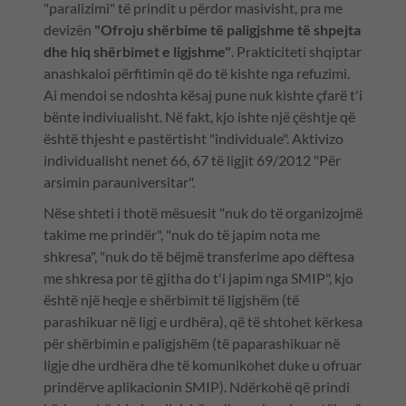
"paralizimi" të prindit u përdor masivisht, pra me
devizën
"Ofroju shërbime të paligjshme të shpejta
dhe hiq shërbimet e ligjshme"
. Prakticiteti shqiptar
anashkaloi përfitimin që do të kishte nga refuzimi.
Ai mendoi se ndoshta kësaj pune nuk kishte çfarë t'i
bënte indiviualisht. Në fakt, kjo ishte një çështje që
është thjesht e pastërtisht "individuale". Aktivizo
individualisht nenet 66, 67 të ligjit 69/2012 "Për
arsimin parauniversitar".
Nëse shteti i thotë mësuesit "nuk do të organizojmë
takime me prindër", "nuk do të japim nota me
shkresa", "nuk do të bëjmë transferime apo dëftesa
me shkresa por të gjitha do t'i japim nga SMIP", kjo
është një heqje e shërbimit të ligjshëm (të
parashikuar në ligj e urdhëra), që të shtohet kërkesa
për shërbimin e paligjshëm (të paparashikuar në
ligje dhe urdhëra dhe të komunikohet duke u ofruar
prindërve aplikacionin SMIP). Ndërkohë që prindi