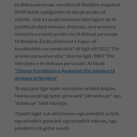
të dhëna personale sensitive të fëmijëve shqiptarë.
SMIP është i paligjshëm në atë që po bën në
shkollë. Nuk ka asnjë minimum baze ligjore që të
justifikojë çfarë mësuesi, drejtuesi, zyra arsimore,
ministria e arsimit po bën me të dhënat personale
të fëmijëve. Është plotësisht e hapur në
kundërshtim me nenet 66,67 të ligjit 69/2012 "Për
arsimin parauniversitar" dhe me ligjin 9887 "Për
mbrojtjen e të dhënave personale". Artikulli
"Dhoma Kombëtare e Avokatisë dhe shkelja e të
drejtave të fëmijëve"
Të dyja janë ligje tepër mbrojtëse në këtë drejtim.
Nuk ka asnjë ligj tjetër që ta ketë "përvetësuar" apo
"dobësuar" këtë mbrojtje.
Thjesht ligjet nuk aktivizohen nga prindërit juristë,
nga prindërit gazetarë, nga prindërit mësues, nga
prindërit e të gjithë vendit.