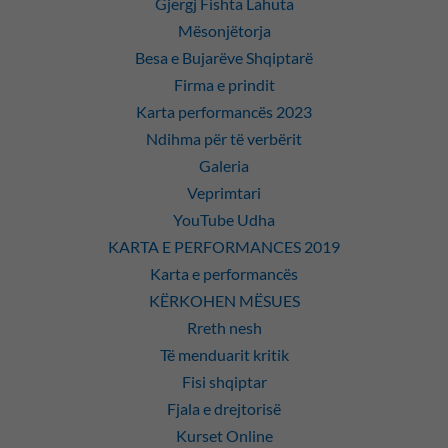
Gjergj Fishta Lahuta
Mësonjëtorja
Besa e Bujarëve Shqiptarë
Firma e prindit
Karta performancës 2023
Ndihma për të verbërit
Galeria
Veprimtari
YouTube Udha
KARTA E PERFORMANCES 2019
Karta e performancës
KËRKOHEN MËSUES
Rreth nesh
Të menduarit kritik
Fisi shqiptar
Fjala e drejtorisë
Kurset Online