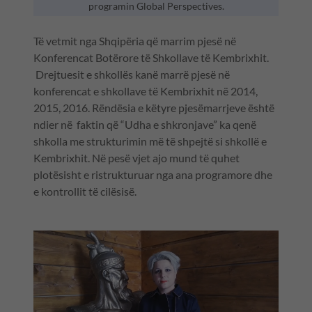
programin Global Perspectives.
Të vetmit nga Shqipëria që marrim pjesë në
Konferencat Botërore të Shkollave të Kembrixhit.
Drejtuesit e shkollës kanë marrë pjesë në
konferencat e shkollave të Kembrixhit në 2014,
2015, 2016. Rëndësia e këtyre pjesëmarrjeve është
ndier në faktin që “Udha e shkronjave” ka qenë
shkolla me strukturimin më të shpejtë si shkollë e
Kembrixhit. Në pesë vjet ajo mund të quhet
plotësisht e ristrukturuar nga ana programore dhe
e kontrollit të cilësisë.