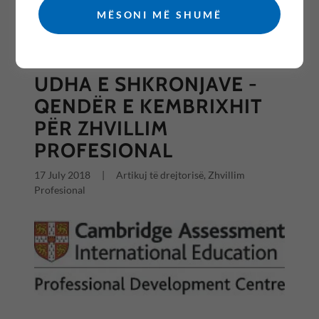
MËSONI MË SHUMË
All Posts
UDHA E SHKRONJAVE -
QENDËR E KEMBRIXHIT
PËR ZHVILLIM
PROFESIONAL
17 July 2018
|
Artikuj të drejtorisë, Zhvillim
Profesional