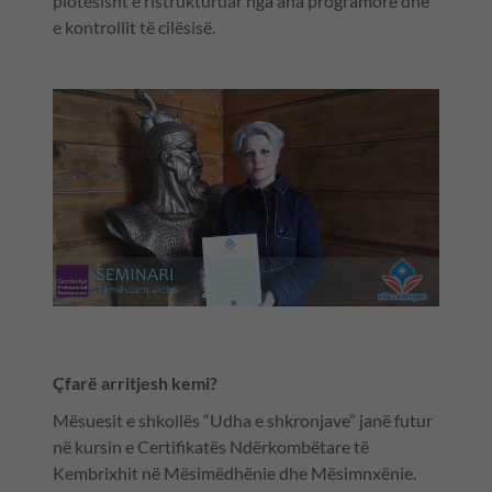
plotësisht e ristrukturuar nga ana programore dhe
e kontrollit të cilësisë.
Çfarë arritjesh kemi?
Mësuesit e shkollës “Udha e shkronjave” janë futur
në kursin e Certifikatës Ndërkombëtare të
Kembrixhit në Mësimëdhënie dhe Mësimnxënie.