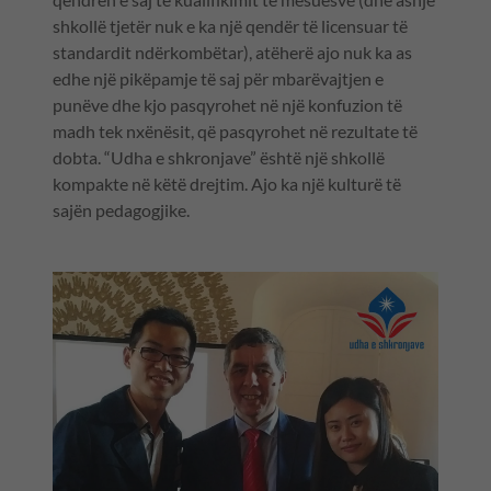
shkollë tjetër nuk e ka një qendër të licensuar të
standardit ndërkombëtar), atëherë ajo nuk ka as
edhe një pikëpamje të saj për mbarëvajtjen e
punëve dhe kjo pasqyrohet në një konfuzion të
madh tek nxënësit, që pasqyrohet në rezultate të
dobta. “Udha e shkronjave” është një shkollë
kompakte në këtë drejtim. Ajo ka një kulturë të
sajën pedagogjike.