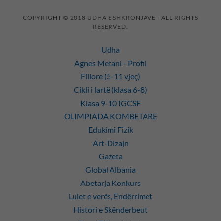
COPYRIGHT © 2018 UDHA E SHKRONJAVE - ALL RIGHTS
RESERVED.
Udha
Agnes Metani - Profil
Fillore (5-11 vjeç)
Cikli i lartë (klasa 6-8)
Klasa 9-10 IGCSE
OLIMPIADA KOMBETARE
Edukimi Fizik
Art-Dizajn
Gazeta
Global Albania
Abetarja Konkurs
Lulet e verës, Endërrimet
Histori e Skënderbeut