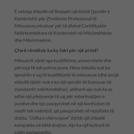
E vetmja shkollë në Shqipëri që është Qendër e
Kembrixhit për Zhvillimin Profesional të
Mësuesve,miratuar për të dhënë Certifikatën
Ndërkombëtare të Kembrixhit në Mësimdhënie
dhe Mësimnxënie.
Çfarë rëndësie ka ky fakt për një prind?
Mësuesit vijnë nga kualifikime, universitete dhe
përvoja të ndryshme pune. Nëse shkolla nuk ka
qendrën e saj të kualifikimit të mësuesve (dhe asnjë
shkollë tjetër nuk e ka një qendër të licensuar të
standardit ndërkombëtar), atëherë ajo nuk ka as
edhe një pikëpamje të saj për mbarëvajtjen e
punëve dhe kjo pasqyrohet në një konfuzion të
madh tek nxënësit, që pasqyrohet në rezultate të
dobta. “Udha e shkronjave” është një shkollë
kompakte në këtë drejtim. Ajo ka një kulturë të
sajën pedagogjike.