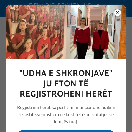
E FUNDIT: REVISTA "UDHA
E SHKRONJAVE" 2026
0692076068
"UDHA E SHKRONJAVE"
REVISTA "UDHA E
JU FTON TË
SHKRONJAVE" ME ARTIKUJ
REGJISTROHENI HERËT
NGA ARSIMI /EDUCATION
Regjistrimi herët ka përfitim financiar dhe ndikim
të jashtëzakonshëm në kushtet e përshtatjes së
fëmijës tuaj.