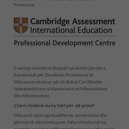
Profesional
E vetmja shkollë në Shqipëri që është Qendër e
Kembrixhit për Zhvillimin Profesional të
Mësuesve,miratuar për të dhënë Certifikatën
Ndërkombëtare të Kembrixhit në Mësimdhënie
dhe Mësimnxënie.
Çfarë rëndësie ka ky fakt për një prind?
Mësuesit vijnë nga kualifikime, universitete dhe
përvoja të ndryshme pune. Nëse shkolla nuk ka
qendrën e saj të kualifikimit të mësuesve (dhe asnjë