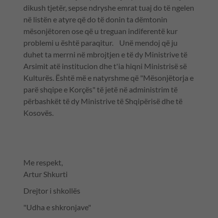
dikush tjetër, sepse ndryshe emrat tuaj do të ngelen
në listën e atyre që do të donin ta dëmtonin
mësonjëtoren ose që u treguan indiferentë kur
problemi u është paraqitur. Unë mendoj që ju
duhet ta merrni në mbrojtjen e të dy Ministrive të
Arsimit atë institucion dhe t'ia hiqni Ministrisë së
Kulturës. Është më e natyrshme që "Mësonjëtorja e
parë shqipe e Korçës" të jetë në administrim të
përbashkët të dy Ministrive të Shqipërisë dhe të
Kosovës.
Me respekt,
Artur Shkurti
Drejtor i shkollës
"Udha e shkronjave"