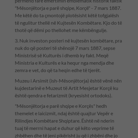
përmend fare emërtimin emblematik historik faktik
"Mësonjëtorja e parë shqipe, Korçë" - 7 mars 1887.
Me këtë do ta çmontojë plotësisht këtë tofgjalësh
të ngulitur thellë në Kujtesën Kombëtare. Kjo do të
thotë që dëmi po thellohet me këmbëngulje.
3. Nuk investon posteri në kujtesën kombëtare, pra
nuk do që posteri të shënojë 7 mars 1887, sepse
Ministrisë së Kulturës i dhemb ky fakt. Meqë
Ministria e Kulturës e ka hequr nga mendja dhe
zemra e vet, do që ta heqin edhe të tjerët.
Muzeu i Arsimit (ish-Mësonjëtorja) është vënë nën
kujdestarinë e Muzeut të Artit Mesjetar Korçë ku
është qendra e fetarizmit (kryesisht ortodoks).
"Mësonjëtorja e parë shqipe e Korçës" hedh
themelet e laicizmit, ndaj është quajtur Vepër e
Rilindjes Kombëtare Shqiptare. Është në nderin
tuaj të merrni hapat e duhur që këto veprime të
zhbëhen dhe të jeni pikërisht ju që i zhbëni dhe jo