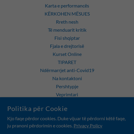
Karta e performancës
KËRKOHEN MËSUES
Rreth nesh
Të menduarit kritik
Fisi shqiptar
Fjala e drejtorisë
Kurset Online
TIPARET
Ndërmarrjet anti-Covid19
Na kontaktoni
Pershtypje
Veprimtari
POLITIKA E PRIVATËSISË
Politika për Cookie
Art Gallery Toronto
Kjo faqe përdor cookies. Duke vijuar të përdorni këtë faqe,
ju pranoni përdorimin e cookies.
Privacy Policy