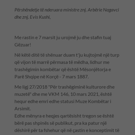
Përshëndetje të nderuara ministre znj. Arbërie Nagavci
dhe znj. Evis Kushi,
Me rastin e 7 marsit ju urojmë ju dhe stafin tuaj
Gëzuar!
Në këtë ditë të shënuar duam t'ju kujtojmë një turp
që vijon të marrë përmasa të mëdha, lidhur me
trashëgimin kombëtar që është Mësonjëtorja e
Parë Shqipe në Korçë - 7 mars 1887.
Me ligj 27/2018 "Për trashëgiminë kulturore dhe
muzetë" dhe me VKM 146, 10 mars 2021, është
hequr edhe emri edhe statusi Muze Kombëtar i
Arsimit.
Edhe mënyra e heqjes qartësisht tregon se është
bërë pas shpinës së publikut, pra ka patur një
dëshirë për ta fshehur që në çastin e konceptimit të