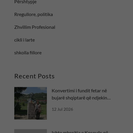
Përshtypje
Rregullore, politika
Zhvillim Profesional
cikli i larte
shkolla fillore
Recent Posts
Konvertimi i fundit fetar në
bujarë shqiptarë që ndjekin
besën
12 Jul 2026
Ishte mbrojtja e Kosovës që