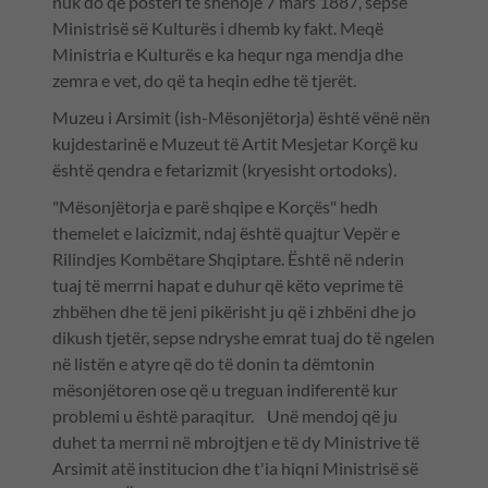
nuk do që posteri të shënojë 7 mars 1887, sepse
Ministrisë së Kulturës i dhemb ky fakt. Meqë
Ministria e Kulturës e ka hequr nga mendja dhe
zemra e vet, do që ta heqin edhe të tjerët.
Muzeu i Arsimit (ish-Mësonjëtorja) është vënë nën
kujdestarinë e Muzeut të Artit Mesjetar Korçë ku
është qendra e fetarizmit (kryesisht ortodoks).
"Mësonjëtorja e parë shqipe e Korçës" hedh
themelet e laicizmit, ndaj është quajtur Vepër e
Rilindjes Kombëtare Shqiptare. Është në nderin
tuaj të merrni hapat e duhur që këto veprime të
zhbëhen dhe të jeni pikërisht ju që i zhbëni dhe jo
dikush tjetër, sepse ndryshe emrat tuaj do të ngelen
në listën e atyre që do të donin ta dëmtonin
mësonjëtoren ose që u treguan indiferentë kur
problemi u është paraqitur. Unë mendoj që ju
duhet ta merrni në mbrojtjen e të dy Ministrive të
Arsimit atë institucion dhe t'ia hiqni Ministrisë së