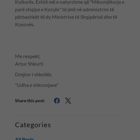
Kulturës. Është më e natyrshme që "Mësonjëtorja e
parë shqipe e Korçës" të jetë në administrim të
përbashkët të dy Ministrive të Shqipërisë dhe të
Kosovës.
Me respekt,
Artur Shkurti
Drejtor i shkollës
"Udha e shkronjave"
Share this post:
Categories
All Posts