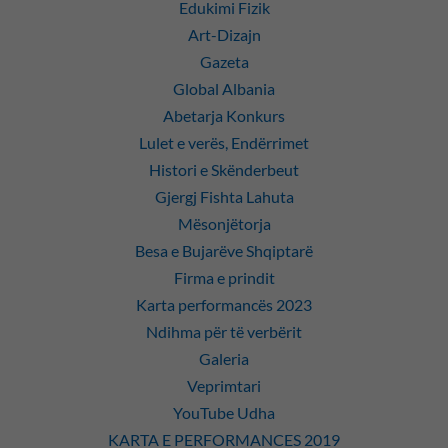
Edukimi Fizik
Art-Dizajn
Gazeta
Global Albania
Abetarja Konkurs
Lulet e verës, Endërrimet
Histori e Skënderbeut
Gjergj Fishta Lahuta
Mësonjëtorja
Besa e Bujarëve Shqiptarë
Firma e prindit
Karta performancës 2023
Ndihma për të verbërit
Galeria
Veprimtari
YouTube Udha
KARTA E PERFORMANCES 2019