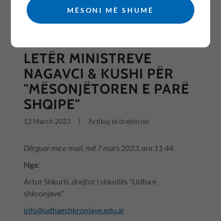
MËSONI MË SHUMË
All Posts
LETËR MINISTREVE
NAGAVCI & KUSHI PËR
"MËSONJËTOREN E PARË
SHQIPE"
13 March 2023
|
Artikuj të drejtorisë
Dërguar me e-mail, më 7 mars 2023, ora 11.44
Nga:
Artur Shkurti, drejtor i shkollës "Udha e
shkronjave"
info@udhaeshkronjave.edu.al