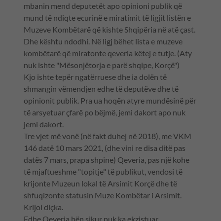
mbanin mend deputetët apo opinioni publik që
mund të ndiqte ecurinë e miratimit të ligjit listën e
Muzeve Kombëtarë që kishte Shqipëria në atë çast.
Dhe kështu ndodhi. Në ligj bëhet lista e muzeve
kombëtarë që miratonte qeveria këtej e tutje. (Aty
nuk ishte "Mësonjëtorja e parë shqipe, Korçë")
Kjo ishte tepër ngatërruese dhe ia dolën të
shmangin vëmendjen edhe të deputëve dhe të
opinionit publik. Pra ua hoqën atyre mundësinë për
të arsyetuar çfarë po bëjmë, jemi dakort apo nuk
jemi dakort.
Tre vjet më vonë (në fakt duhej në 2018), me VKM
146 datë 10 mars 2021, (dhe vini re disa ditë pas
datës 7 mars, prapa shpine) Qeveria, pas një kohe
të mjaftueshme "topitje" të publikut, vendosi të
krijonte Muzeun lokal të Arsimit Korçë dhe të
shfuqizonte statusin Muze Kombëtar i Arsimit.
Krijoi diçka.
Edhe Qeveria bën sikur nuk ka ekzistuar