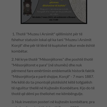
1. Thotë "Muzeu i Arsimit" qëllimisht për të
fshehur statusin lokal që ka tani "Muzeu i Arsimit
Korçë" dhe për të lënë të kuptohet sikur ende është
kombëtar.
2. Në krye thotë "Mësonjëtores" dhe poshtë thotë
"Mësonjëtoret e para" (në shumës) dhe nuk
përmend fare emërtimin emblematik historik faktik
"Mësonjëtorja e parë shqipe, Korçë" - 7 mars 1887.
Me këtë do ta çmontojë plotësisht këtë tofgjalësh
të ngulitur thellë në Kujtesën Kombëtare. Kjo do të
thotë që dëmi po thellohet me këmbëngulje.
3. Nuk investon posteri në kujtesën kombëtare, pra