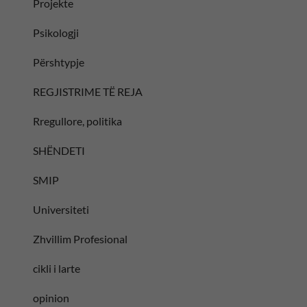
Projekte
Psikologji
Përshtypje
REGJISTRIME TË REJA
Rregullore, politika
SHËNDETI
SMIP
Universiteti
Zhvillim Profesional
cikli i larte
opinion