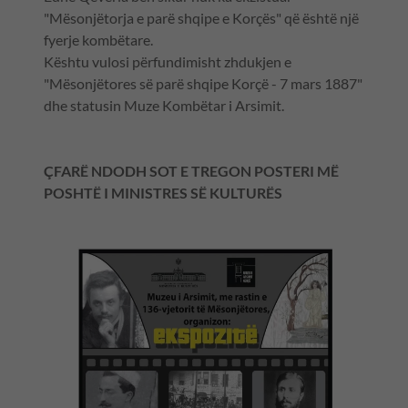
"Mësonjëtorja e parë shqipe e Korçës" që është një
fyerje kombëtare.
Kështu vulosi përfundimisht zhdukjen e
"Mësonjëtores së parë shqipe Korçë - 7 mars 1887"
dhe statusin Muze Kombëtar i Arsimit.
ÇFARË NDODH SOT E TREGON POSTERI MË
POSHTË I MINISTRES SË KULTURËS