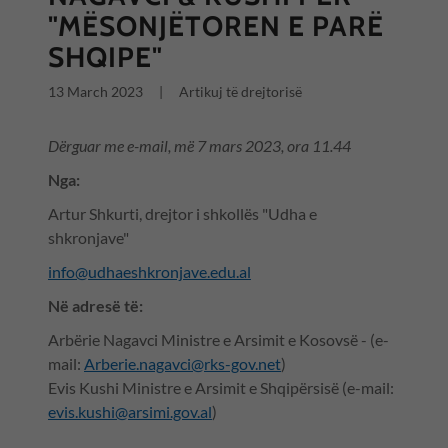
"MËSONJËTOREN E PARË
SHQIPE"
13 March 2023
|
Artikuj të drejtorisë
Dërguar me e-mail, më 7 mars 2023, ora 11.44
Nga:
Artur Shkurti, drejtor i shkollës "Udha e
shkronjave"
info@udhaeshkronjave.edu.al
Në adresë të:
Arbërie Nagavci Ministre e Arsimit e Kosovsë - (e-
mail:
Arberie.nagavci@rks-gov.net
)
Evis Kushi Ministre e Arsimit e Shqipërsisë (e-mail:
evis.kushi@arsimi.gov.al
)