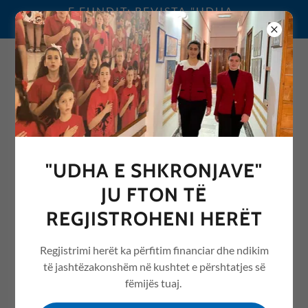
E FUNDIT: REVISTA "UDHA
E SHKRONJAVE" 2026
0692076068
"UDHA E SHKRONJAVE"
REVISTA "UDHA E
JU FTON TË
SHKRONJAVE" ME ARTIKUJ
REGJISTROHENI HERËT
NGA ARSIMI /EDUCATION
Regjistrimi herët ka përfitim financiar dhe ndikim
të jashtëzakonshëm në kushtet e përshtatjes së
fëmijës tuaj.