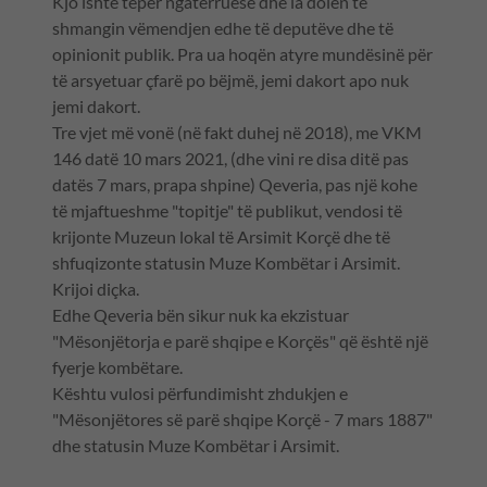
Kjo ishte tepër ngatërruese dhe ia dolën të
shmangin vëmendjen edhe të deputëve dhe të
opinionit publik. Pra ua hoqën atyre mundësinë për
të arsyetuar çfarë po bëjmë, jemi dakort apo nuk
jemi dakort.
Tre vjet më vonë (në fakt duhej në 2018), me VKM
146 datë 10 mars 2021, (dhe vini re disa ditë pas
datës 7 mars, prapa shpine) Qeveria, pas një kohe
të mjaftueshme "topitje" të publikut, vendosi të
krijonte Muzeun lokal të Arsimit Korçë dhe të
shfuqizonte statusin Muze Kombëtar i Arsimit.
Krijoi diçka.
Edhe Qeveria bën sikur nuk ka ekzistuar
"Mësonjëtorja e parë shqipe e Korçës" që është një
fyerje kombëtare.
Kështu vulosi përfundimisht zhdukjen e
"Mësonjëtores së parë shqipe Korçë - 7 mars 1887"
dhe statusin Muze Kombëtar i Arsimit.