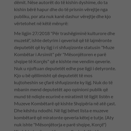
dëmit. Nëse autorët do të kishin dyshime, do ta
kishin bërë hapur dhe do të prisnin vërejtje nga
publiku, por ata nuk kanë dashur vërejtje dhe kjo
vërtetohet në këtë mënyrë:
Me ligjin 27/2018 "Për trashëgiminë kulturore dhe
muzetë", ishte detyrim i qeverisë që të lajmëronte
deputetët që ky ligj i ri shfuqizonte statusin "Muze
Kombëtar i Arsimit" për "Mësonjëtoren e parë
shqipe të Korçës" që e kishte me vendim qeverie.
Nuk u njoftuan deputetët edhe pse ligji i detyronte.
Kjo u bë qëllimisht që deputetët të mos
kujtoheshin se çfarë shfuqizonte ky ligj. Nuk do të
mbanin mend deputetët apo opinioni publik që
mund të ndiqte ecurinë e miratimit të ligjit listën e
Muzeve Kombëtarë që kishte Shqipëria në atë çast.
Dhe kështu ndodhi. Në ligj bëhet lista e muzeve
kombëtarë që miratonte qeveria këtej e tutje. (Aty
nuk ishte "Mësonjëtorja e parë shqipe, Korçë")