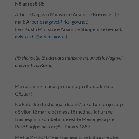
Në adresë të:
Arbërie Nagavci Ministre e Arsimit e Kosovsë - (e-
mail:
Arberie.nagavci@rks-gov.net
)
Evis Kushi Ministre e Arsimit e Shqipërsisë (e-mail:
evis.kushi@arsimi.gov.al
)
Përshëndetje të nderuara ministre znj. Arbërie Nagavci
dhe znj. Evis Kushi,
Me rastin e 7 marsit ju urojmë ju dhe stafin tuaj
Gëzuar!
Në këtë ditë të shënuar duam t'ju kujtojmë një turp
që vijon të marrë përmasa të mëdha, lidhur me
trashëgimin kombëtar që është Mësonjëtorja e
Parë Shqipe në Korçë - 7 mars 1887.
Me ligj 27/2018 "Për trashëgiminë kulturore dhe