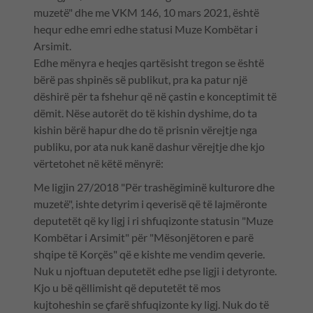
muzetë" dhe me VKM 146, 10 mars 2021, është
hequr edhe emri edhe statusi Muze Kombëtar i
Arsimit.
Edhe mënyra e heqjes qartësisht tregon se është
bërë pas shpinës së publikut, pra ka patur një
dëshirë për ta fshehur që në çastin e konceptimit të
dëmit. Nëse autorët do të kishin dyshime, do ta
kishin bërë hapur dhe do të prisnin vërejtje nga
publiku, por ata nuk kanë dashur vërejtje dhe kjo
vërtetohet në këtë mënyrë:
Me ligjin 27/2018 "Për trashëgiminë kulturore dhe
muzetë", ishte detyrim i qeverisë që të lajmëronte
deputetët që ky ligj i ri shfuqizonte statusin "Muze
Kombëtar i Arsimit" për "Mësonjëtoren e parë
shqipe të Korçës" që e kishte me vendim qeverie.
Nuk u njoftuan deputetët edhe pse ligji i detyronte.
Kjo u bë qëllimisht që deputetët të mos
kujtoheshin se çfarë shfuqizonte ky ligj. Nuk do të