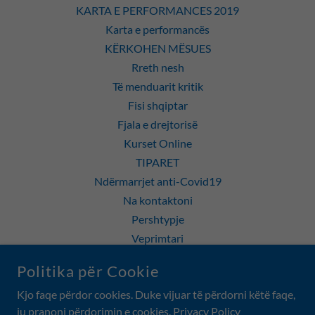
KARTA E PERFORMANCES 2019
Karta e performancës
KËRKOHEN MËSUES
Rreth nesh
Të menduarit kritik
Fisi shqiptar
Fjala e drejtorisë
Kurset Online
TIPARET
Ndërmarrjet anti-Covid19
Na kontaktoni
Pershtypje
Veprimtari
POLITIKA E PRIVATËSISË
Politika për Cookie
Art Gallery Toronto
Kjo faqe përdor cookies. Duke vijuar të përdorni këtë faqe,
ju pranoni përdorimin e cookies.
Privacy Policy