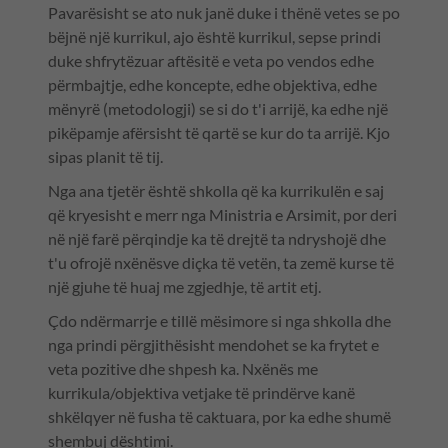
Pavarësisht se ato nuk janë duke i thënë vetes se po
bëjnë një kurrikul, ajo është kurrikul, sepse prindi
duke shfrytëzuar aftësitë e veta po vendos edhe
përmbajtje, edhe koncepte, edhe objektiva, edhe
mënyrë (metodologji) se si do t'i arrijë, ka edhe një
pikëpamje afërsisht të qartë se kur do ta arrijë. Kjo
sipas planit të tij.
Nga ana tjetër është shkolla që ka kurrikulën e saj
që kryesisht e merr nga Ministria e Arsimit, por deri
në një farë përqindje ka të drejtë ta ndryshojë dhe
t'u ofrojë nxënësve diçka të vetën, ta zemë kurse të
një gjuhe të huaj me zgjedhje, të artit etj.
Çdo ndërmarrje e tillë mësimore si nga shkolla dhe
nga prindi përgjithësisht mendohet se ka frytet e
veta pozitive dhe shpesh ka. Nxënës me
kurrikula/objektiva vetjake të prindërve kanë
shkëlqyer në fusha të caktuara, por ka edhe shumë
shembuj dështimi.