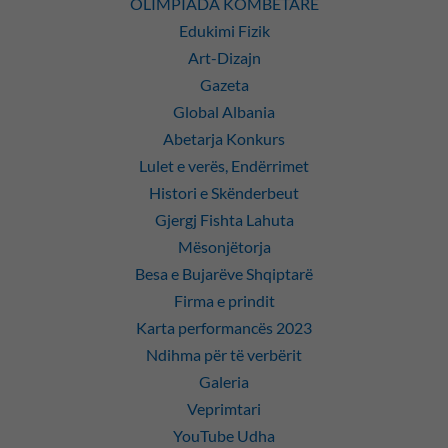
OLIMPIADA KOMBETARE
Edukimi Fizik
Art-Dizajn
Gazeta
Global Albania
Abetarja Konkurs
Lulet e verës, Endërrimet
Histori e Skënderbeut
Gjergj Fishta Lahuta
Mësonjëtorja
Besa e Bujarëve Shqiptarë
Firma e prindit
Karta performancës 2023
Ndihma për të verbërit
Galeria
Veprimtari
YouTube Udha