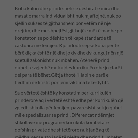
Koha kalon dhe prindi sheh se dëshirat e mira dhe
masat e marra individualisht nuk mjaftojnë, nuk po
sjellin sukses të gjithanshëm por vetëm në një
drejtim, dhe me shpejtësi gjithnjë e më të madhe po
konstaton se po dështon të kapë standarde të
caktuara me fëmijën. Kjo ndodh sepse koha për të
bërë diçka është një dhe jo dy dhe dy kunguj nën një
sqetull zakonisht nuk mbahen. Atëherë prindi
duhet të zgjedhë me kujdes kurrikulën dhe jo çfarë i
del para të bëhet.Gëtja thotë "Hapin e parë e
hedhim ne lirisht por jemi viktima të të dytit".
Sa e vërtetë është ky konstatim për kurrikulën
prindërore aq i vërtetë është edhe për kurrikulën që
zgjedh shkolla për fëmijën, pavarësisht se kjo quhet
më e specializuar se prindi. Diferencat ndërmjet
shkollave me programe/kurrikula kombëtare
qofshin private dhe shtetërore nuk janë aq të
mëdha, sepse ato janë të njëjta dhe prindit i mbetet