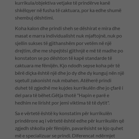
kurrikula/objektiva vetjake të prindërve kanë
shkëlqyer në fusha të caktuara, por ka edhe shumë
shembuj dështimi.
Koha kalon dhe prindi sheh se dëshirat e mira dhe
masat e marra individualisht nuk mjaftojnë, nuk po
sjellin sukses të gjithanshëm por vetëm në një
drejtim, dhe me shpejtësi gjithnjë e më të madhe po
konstaton se po dështon të kapë standarde të
caktuara me fëmijën. Kjo ndodh sepse koha për të
bërë diçka është një dhe jo dy dhe dy kunguj nën një
sqetull zakonisht nuk mbahen. Atëherë prindi
duhet të zgjedhë me kujdes kurrikulën dhe jo çfarë i
del para të bëhet.Gëtja thotë "Hapin e parë e
hedhim ne lirisht por jemi viktima të të dytit".
Sa e vërtetë është ky konstatim për kurrikulën
prindërore aq i vërtetë është edhe për kurrikulën që
zgjedh shkolla për fëmijën, pavarësisht se kjo quhet
më e specializuar se prindi. Diferencat ndërmjet