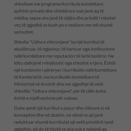
shkollave me programe/kurrikula kombëtare
qofshin private dhe shtetërore nuk janë aq të
mëdha, sepse ato janë të njëjta dhe prindit i mbetet
veç të zgjedhë se kush po e realizon me më shumë
seriozitet.
Shkolla "Udha e shkronjave" ka një kurrikul të
ekuilibruar, të ngjeshur, të hartuar nga institucione
ndërkombëtare me reputacion të lartë botëror. Ne
këtu dallojmë rrënjësisht nga shkollat e tjera. Është
një kombinim i përkryer i kurrikulës ndërkombëtare
të Kembrixhit, me kurrikulën kombëtare të
Ministrisë së Arsimit dhe me zgjedhje të vetë
shkollës "Udha e shkronjave", për të cilën koha
është e mjaftueshme për sukses.
Duke qenë një kurrikul e pasur dhe cilësore si në
konceptim dhe në zbatim, ne vëmë re që janë
reduktuar shumë kurrikulat që vetë prindërit tanë
zgjedhin, që do të thotë se ata nuk e ndiejnë aq