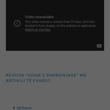
REVISTA "UDHA E SHKRONJAVE" ME
ARTIKUJ TË FUNDIT
All Posts