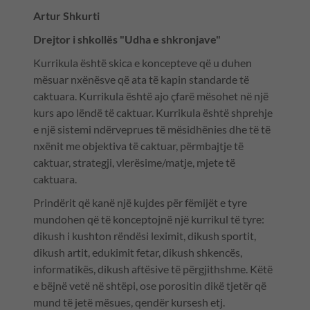
Artur Shkurti
Drejtor i shkollës "Udha e shkronjave"
Kurrikula është skica e koncepteve që u duhen
mësuar nxënësve që ata të kapin standarde të
caktuara. Kurrikula është ajo çfarë mësohet në një
kurs apo lëndë të caktuar. Kurrikula është shprehje
e një sistemi ndërveprues të mësidhënies dhe të të
nxënit me objektiva të caktuar, përmbajtje të
caktuar, strategji, vlerësime/matje, mjete të
caktuara.
Prindërit që kanë një kujdes për fëmijët e tyre
mundohen që të konceptojnë një kurrikul të tyre:
dikush i kushton rëndësi leximit, dikush sportit,
dikush artit, edukimit fetar, dikush shkencës,
informatikës, dikush aftësive të përgjithshme. Këtë
e bëjnë vetë në shtëpi, ose porositin dikë tjetër që
mund të jetë mësues, qendër kursesh etj.