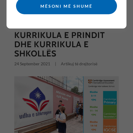
MËSONI MË SHUMË
All Posts
KURRIKULA E PRINDIT
DHE KURRIKULA E
SHKOLLËS
24 September 2021
|
Artikuj të drejtorisë