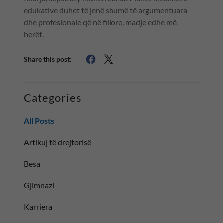
edukative duhet të jenë shumë të argumentuara
dhe profesionale që në fillore, madje edhe më
herët.
Share this post:
Categories
All Posts
Artikuj të drejtorisë
Besa
Gjimnazi
Karriera