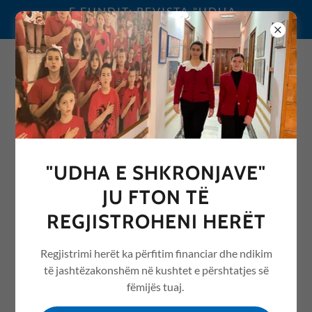
E FUNDIT: REVISTA "UDHA
E SHKRONJAVE" 2026
0692076068
"UDHA E SHKRONJAVE"
REVISTA "UDHA E
JU FTON TË
SHKRONJAVE" ME ARTIKUJ
REGJISTROHENI HERËT
NGA ARSIMI /EDUCATION
Regjistrimi herët ka përfitim financiar dhe ndikim
të jashtëzakonshëm në kushtet e përshtatjes së
fëmijës tuaj.