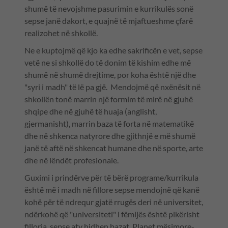
shumë të nevojshme pasurimin e kurrikulës sonë
sepse janë dakort, e quajnë të mjaftueshme çfarë
realizohet në shkollë.
Ne e kuptojmë që kjo ka edhe sakrificën e vet, sepse
vetë ne si shkollë do të donim të kishim edhe më
shumë në shumë drejtime, por koha është një dhe
"syri i madh" të lë pa gjë. Mendojmë që nxënësit në
shkollën tonë marrin një formim të mirë në gjuhë
shqipe dhe në gjuhë të huaja (anglisht,
gjermanisht), marrin baza të forta në matematikë
dhe në shkenca natyrore dhe gjithnjë e më shumë
janë të aftë në shkencat humane dhe në sporte, arte
dhe në lëndët profesionale.
Guximi i prindërve për të bërë programe/kurrikula
është më i madh në fillore sepse mendojnë që kanë
kohë për të ndrequr gjatë rrugës deri në universitet,
ndërkohë që "universiteti" i fëmijës është pikërisht
fillorja, sepse aty hidhen bazat. Planet mësimore-