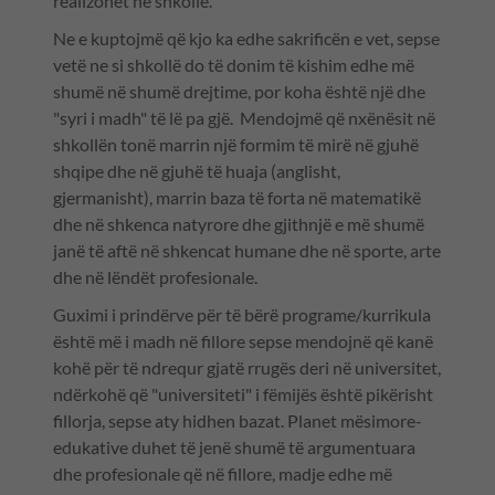
realizohet në shkollë.
Ne e kuptojmë që kjo ka edhe sakrificën e vet, sepse
vetë ne si shkollë do të donim të kishim edhe më
shumë në shumë drejtime, por koha është një dhe
"syri i madh" të lë pa gjë. Mendojmë që nxënësit në
shkollën tonë marrin një formim të mirë në gjuhë
shqipe dhe në gjuhë të huaja (anglisht,
gjermanisht), marrin baza të forta në matematikë
dhe në shkenca natyrore dhe gjithnjë e më shumë
janë të aftë në shkencat humane dhe në sporte, arte
dhe në lëndët profesionale.
Guximi i prindërve për të bërë programe/kurrikula
është më i madh në fillore sepse mendojnë që kanë
kohë për të ndrequr gjatë rrugës deri në universitet,
ndërkohë që "universiteti" i fëmijës është pikërisht
fillorja, sepse aty hidhen bazat. Planet mësimore-
edukative duhet të jenë shumë të argumentuara
dhe profesionale që në fillore, madje edhe më