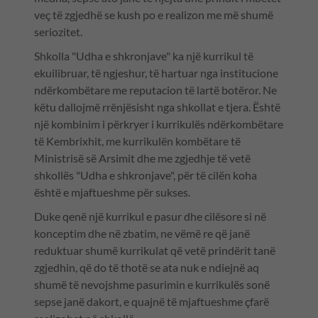
veç të zgjedhë se kush po e realizon me më shumë
seriozitet.
Shkolla "Udha e shkronjave" ka një kurrikul të
ekuilibruar, të ngjeshur, të hartuar nga institucione
ndërkombëtare me reputacion të lartë botëror. Ne
këtu dallojmë rrënjësisht nga shkollat e tjera. Është
një kombinim i përkryer i kurrikulës ndërkombëtare
të Kembrixhit, me kurrikulën kombëtare të
Ministrisë së Arsimit dhe me zgjedhje të vetë
shkollës "Udha e shkronjave", për të cilën koha
është e mjaftueshme për sukses.
Duke qenë një kurrikul e pasur dhe cilësore si në
konceptim dhe në zbatim, ne vëmë re që janë
reduktuar shumë kurrikulat që vetë prindërit tanë
zgjedhin, që do të thotë se ata nuk e ndiejnë aq
shumë të nevojshme pasurimin e kurrikulës sonë
sepse janë dakort, e quajnë të mjaftueshme çfarë