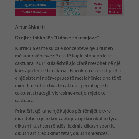
Artur Shkurti
Drejtor i shkollës "Udha e shkronjave"
Kurrikula është skica e koncepteve që u duhen
mësuar nxënësve që ata të kapin standarde të
caktuara. Kurrikula është ajo çfarë mësohet në një
kurs apo lëndë të caktuar. Kurrikula është shprehje
e një sistemi ndërveprues të mësidhënies dhe të të
nxënit me objektiva të caktuar, përmbajtje të
caktuar, strategji, vlerësime/matje, mjete të
caktuara.
Prindërit që kanë një kujdes për fëmijët e tyre
mundohen që të konceptojnë një kurrikul të tyre:
dikush i kushton rëndësi leximit, dikush sportit,
dikush artit, edukimit fetar, dikush shkencës,